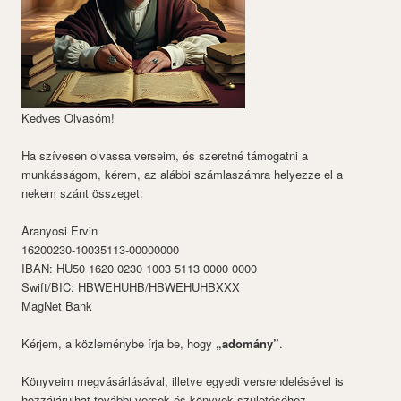
Kedves Olvasóm!
Ha szívesen olvassa verseim, és szeretné támogatni a
munkásságom, kérem, az alábbi számlaszámra helyezze el a
nekem szánt összeget:
Aranyosi Ervin
16200230-10035113-00000000
IBAN: HU50 1620 0230 1003 5113 0000 0000
Swift/BIC: HBWEHUHB/HBWEHUHBXXX
MagNet Bank
Kérjem, a közleménybe írja be, hogy
„adomány”
.
Könyveim megvásárlásával, illetve egyedi versrendelésével is
hozzájárulhat további versek és könyvek születéséhez.