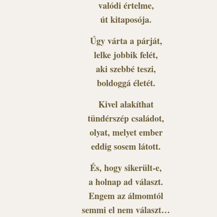
valódi értelme,
út kitaposója.
Úgy várta a párját,
lelke jobbik felét,
aki szebbé teszi,
boldoggá életét.
Kivel alakíthat
tündérszép családot,
olyat, melyet ember
eddig sosem látott.
És, hogy sikerült-e,
a holnap ad választ.
Engem az álmomtól
semmi el nem választ…