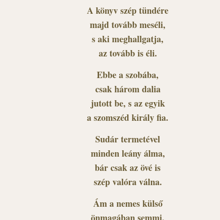
A könyv szép tündére
majd tovább meséli,
s aki meghallgatja,
az tovább is éli.
Ebbe a szobába,
csak három dalia
jutott be, s az egyik
a szomszéd király fia.
Sudár termetével
minden leány álma,
bár csak az övé is
szép valóra válna.
Ám a nemes külső
önmagában semmi,