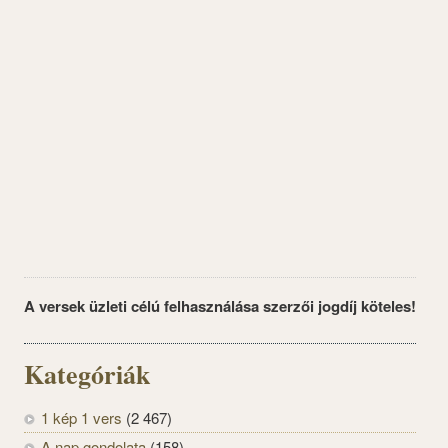
A versek üzleti célú felhasználása szerzői jogdíj köteles!
Kategóriák
1 kép 1 vers
(2 467)
A nap gondolata
(158)