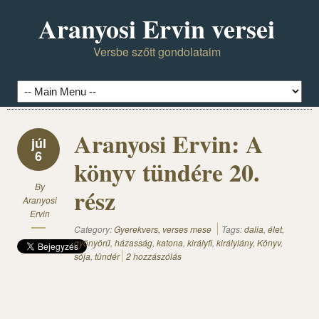
Aranyosi Ervin versei
Versbe szőtt gondolataim
Aranyosi Ervin: A
júl
6
könyv tündére 20.
By
rész
Aranyosi
Ervin
Category:
Gyerekvers, verses mese
Tags:
dalia
,
élet
,
gyönyörű
,
házasság
,
katona
,
királyfi
,
királylány
,
Könyv
,
sója
,
tündér
2 hozzászólás