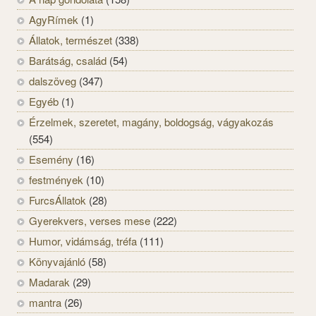
AgyRímek
(1)
Állatok, természet
(338)
Barátság, család
(54)
dalszöveg
(347)
Egyéb
(1)
Érzelmek, szeretet, magány, boldogság, vágyakozás
(554)
Esemény
(16)
festmények
(10)
FurcsÁllatok
(28)
Gyerekvers, verses mese
(222)
Humor, vidámság, tréfa
(111)
Könyvajánló
(58)
Madarak
(29)
mantra
(26)