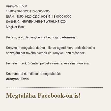
Aranyosi Ervin
16200230-10035113-00000000
IBAN: HU50 1620 0230 1003 5113 0000 0000
Swift/BIC: HBWEHUHB/HBWEHUHBXXX
MagNet Bank
Kérjem, a közleménybe írja be, hogy
„adomány”
.
Könyveim megvásárlásával, illetve egyedi versrendelésével is
hozzájárulhat további versek és könyvek születéséhez.
Remélem, sok örömteli percet szerez a verseim olvasása.
Köszönettel és hálával támogatásáért:
Aranyosi Ervin
Megtalálsz Facebook-on is!