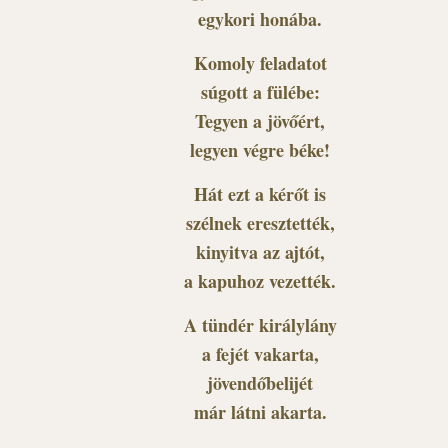
egykori honába.
Komoly feladatot
súgott a fülébe:
Tegyen a jövőért,
legyen végre béke!
Hát ezt a kérőt is
szélnek eresztették,
kinyitva az ajtót,
a kapuhoz vezették.
A tündér királylány
a fejét vakarta,
jövendőbelijét
már látni akarta.