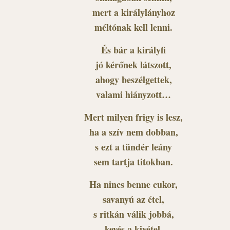
mert a királylányhoz
méltónak kell lenni.
És bár a királyfi
jó kérőnek látszott,
ahogy beszélgettek,
valami hiányzott…
Mert milyen frigy is lesz,
ha a szív nem dobban,
s ezt a tündér leány
sem tartja titokban.
Ha nincs benne cukor,
savanyú az étel,
s ritkán válik jobbá,
kevés a kivétel.