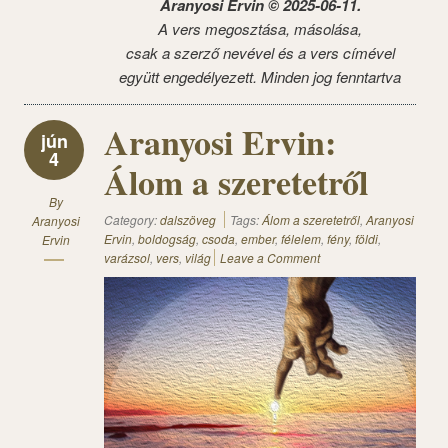
Aranyosi Ervin © 2025-06-11.
A vers megosztása, másolása,
csak a szerző nevével és a vers címével
együtt engedélyezett. Minden jog fenntartva
Aranyosi Ervin:
jún
4
Álom a szeretetről
By
Category:
dalszöveg
Tags:
Álom a szeretetről
,
Aranyosi
Aranyosi
Ervin
,
boldogság
,
csoda
,
ember
,
félelem
,
fény
,
földi
,
Ervin
varázsol
,
vers
,
világ
Leave a Comment