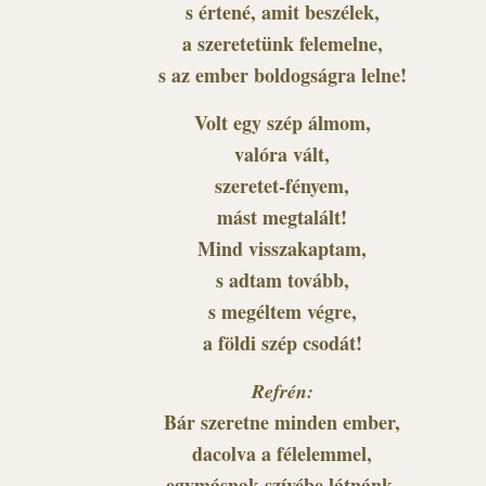
s értené, amit beszélek,
a szeretetünk felemelne,
s az ember boldogságra lelne!
Volt egy szép álmom,
valóra vált,
szeretet-fényem,
mást megtalált!
Mind visszakaptam,
s adtam tovább,
s megéltem végre,
a földi szép csodát!
Refrén:
Bár szeretne minden ember,
dacolva a félelemmel,
egymásnak szívébe látnánk,