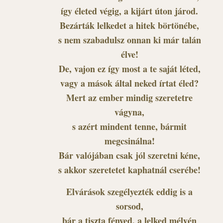
így életed végig, a kijárt úton járod.
Bezárták lelkedet a hitek börtönébe,
s nem szabadulsz onnan ki már talán
élve!
De, vajon ez így most a te saját léted,
vagy a mások által neked írtat éled?
Mert az ember mindig szeretetre
vágyna,
s azért mindent tenne, bármit
megcsinálna!
Bár valójában csak jól szeretni kéne,
s akkor szeretetet kaphatnál cserébe!
Elvárások szegélyezték eddig is a
sorsod,
bár a tiszta fényed, a lelked mélyén