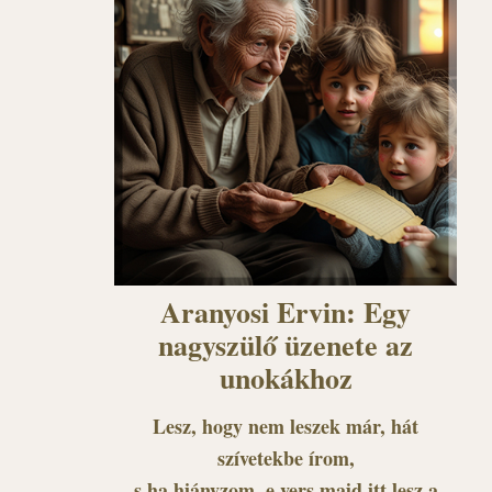
Aranyosi Ervin: Egy
nagyszülő üzenete az
unokákhoz
Lesz, hogy nem leszek már, hát
szívetekbe írom,
s ha hiányzom, e vers majd itt lesz a