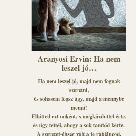
Aranyosi Ervin: Ha nem
leszel jó…
Ha nem leszel jó, majd nem fognak
szeretni,
és sohasem fogsz úgy, majd a mennybe
menni!
Elhitted ezt önként, s megküzdöttél érte,
és úgy tettél, ahogy a sok tanítód kérte.
A szeretet-éhség volt a te rabláncod,