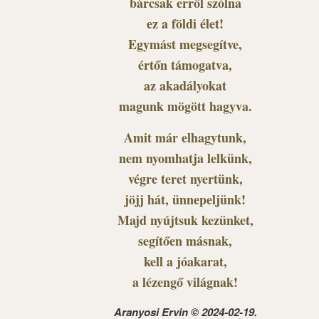
bárcsak erről szólna
ez a földi élet!
Egymást megsegítve,
értőn támogatva,
az akadályokat
magunk mögött hagyva.
Amit már elhagytunk,
nem nyomhatja lelkünk,
végre teret nyertünk,
jöjj hát, ünnepeljünk!
Majd nyújtsuk kezünket,
segítően másnak,
kell a jóakarat,
a lézengő világnak!
Aranyosi Ervin © 2024-02-19.