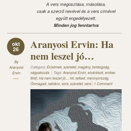
A vers megosztása, másolása,
csak a szerző nevével és a vers címével
együtt engedélyezett.
Minden jog fenntartva
Aranyosi Ervin: Ha
okt
26
nem leszel jó…
By
Category:
Érzelmek, szeretet, magány, boldogság,
Aranyosi
vágyakozás
Tags:
Aranyosi Ervin
,
elvárások
,
ember
,
Ervin
földi
,
Ha nem leszel jó...
,
hit
,
lelked
,
mennyország
,
Önmagad
,
rablánc
,
sors
,
szeretet
,
vers
1 Comment