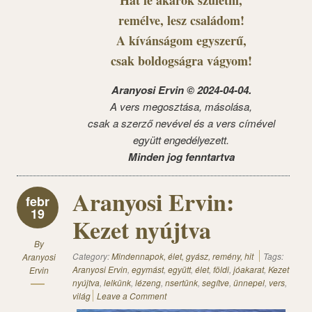
Hát le akarok születni,
remélve, lesz családom!
A kívánságom egyszerű,
csak boldogságra vágyom!
Aranyosi Ervin © 2024-04-04.
A vers megosztása, másolása,
csak a szerző nevével és a vers címével
együtt engedélyezett.
Minden jog fenntartva
Aranyosi Ervin:
febr
19
Kezet nyújtva
By
Category:
Mindennapok, élet, gyász, remény, hit
Tags:
Aranyosi
Aranyosi Ervin
,
egymást
,
együtt
,
élet
,
földi
,
jóakarat
,
Kezet
Ervin
nyújtva
,
lelkünk
,
lézeng
,
nsertünk
,
segítve
,
ünnepel
,
vers
,
világ
Leave a Comment