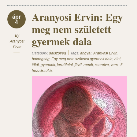
Aranyosi Ervin: Egy
ápr
4
meg nem született
By
gyermek dala
Aranyosi
Ervin
Category:
dalszöveg
Tags:
angyal
,
Aranyosi Ervin
,
boldogság
,
Egy meg nem született gyermek dala
,
élni
,
földi
,
gyermek
,
jeszületni
,
jövő
,
remél
,
szeretve
,
vers
6
hozzászólás