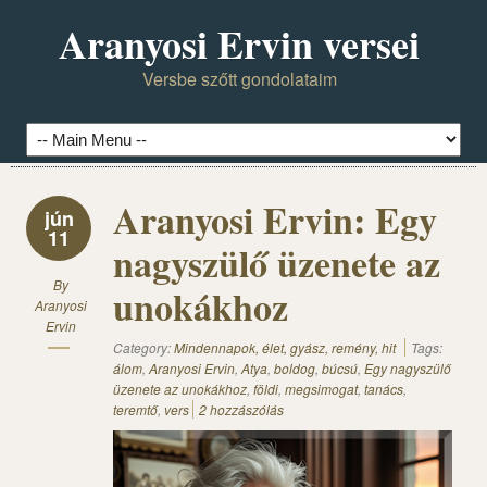
Aranyosi Ervin versei
Versbe szőtt gondolataim
Aranyosi Ervin: Egy
jún
11
nagyszülő üzenete az
By
unokákhoz
Aranyosi
Ervin
Category:
Mindennapok, élet, gyász, remény, hit
Tags:
álom
,
Aranyosi Ervin
,
Atya
,
boldog
,
búcsú
,
Egy nagyszülő
üzenete az unokákhoz
,
földi
,
megsimogat
,
tanács
,
teremtő
,
vers
2 hozzászólás