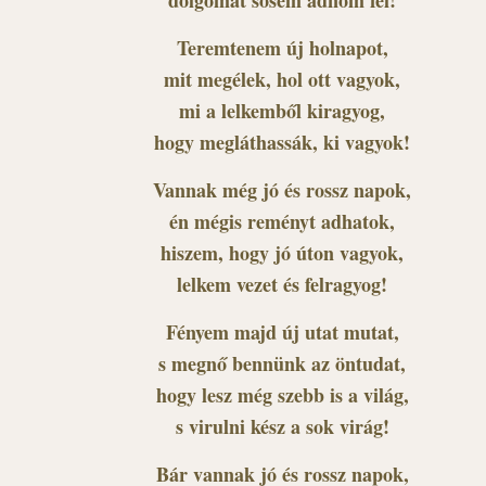
dolgomat sosem adnom fel!
Teremtenem új holnapot,
mit megélek, hol ott vagyok,
mi a lelkemből kiragyog,
hogy megláthassák, ki vagyok!
Vannak még jó és rossz napok,
én mégis reményt adhatok,
hiszem, hogy jó úton vagyok,
lelkem vezet és felragyog!
Fényem majd új utat mutat,
s megnő bennünk az öntudat,
hogy lesz még szebb is a világ,
s virulni kész a sok virág!
Bár vannak jó és rossz napok,