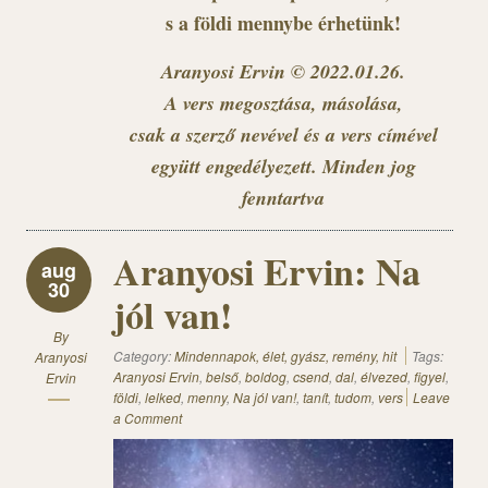
s a földi mennybe érhetünk!
Aranyosi Ervin © 2022.01.26.
A vers megosztása, másolása,
csak a szerző nevével és a vers címével
együtt engedélyezett. Minden jog
fenntartva
Aranyosi Ervin: Na
aug
30
jól van!
By
Category:
Mindennapok, élet, gyász, remény, hit
Tags:
Aranyosi
Aranyosi Ervin
,
belső
,
boldog
,
csend
,
dal
,
élvezed
,
figyel
,
Ervin
földi
,
lelked
,
menny
,
Na jól van!
,
tanít
,
tudom
,
vers
Leave
a Comment