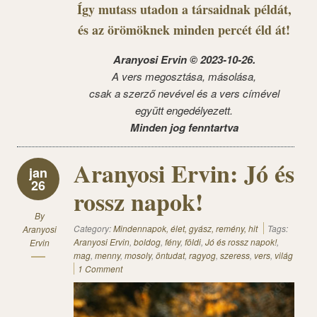
Így mutass utadon a társaidnak példát,
és az örömöknek minden percét éld át!
Aranyosi Ervin © 2023-10-26.
A vers megosztása, másolása,
csak a szerző nevével és a vers címével
együtt engedélyezett.
Minden jog fenntartva
Aranyosi Ervin: Jó és
jan
26
rossz napok!
By
Category:
Mindennapok, élet, gyász, remény, hit
Tags:
Aranyosi
Aranyosi Ervin
,
boldog
,
fény
,
földi
,
Jó és rossz napok!
,
Ervin
mag
,
menny
,
mosoly
,
öntudat
,
ragyog
,
szeress
,
vers
,
világ
1 Comment