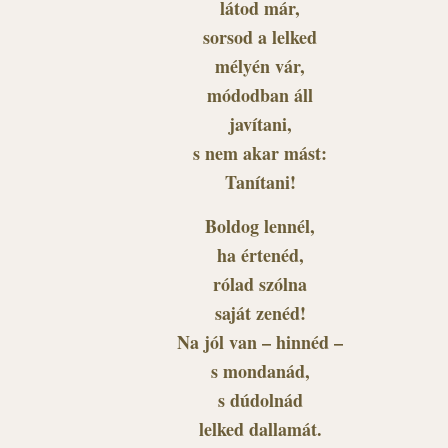
látod már,
sorsod a lelked
mélyén vár,
módodban áll
javítani,
s nem akar mást:
Tanítani!
Boldog lennél,
ha értenéd,
rólad szólna
saját zenéd!
Na jól van – hinnéd –
s mondanád,
s dúdolnád
lelked dallamát.