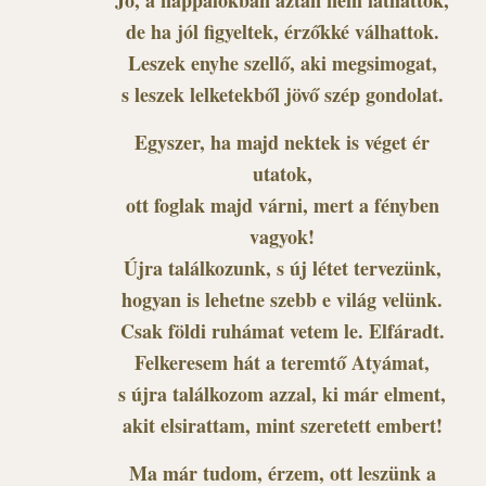
Jó, a nappalokban aztán nem láthattok,
de ha jól figyeltek, érzőkké válhattok.
Leszek enyhe szellő, aki megsimogat,
s leszek lelketekből jövő szép gondolat.
Egyszer, ha majd nektek is véget ér
utatok,
ott foglak majd várni, mert a fényben
vagyok!
Újra találkozunk, s új létet tervezünk,
hogyan is lehetne szebb e világ velünk.
Csak földi ruhámat vetem le. Elfáradt.
Felkeresem hát a teremtő Atyámat,
s újra találkozom azzal, ki már elment,
akit elsirattam, mint szeretett embert!
Ma már tudom, érzem, ott leszünk a