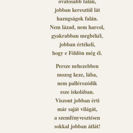
óvatosabb talán,
jobban keresztül lát
hazugságok falán.
Nem lázad, nem harcol,
gyakrabban megbékél,
jobban értékeli,
hogy e Földön még él.
Persze nehezebben
mozog keze, lába,
nem pallérozódik
esze iskolában.
Viszont jobban érti
már saját világát,
a szemfényvesztésen
sokkal jobban átlát!