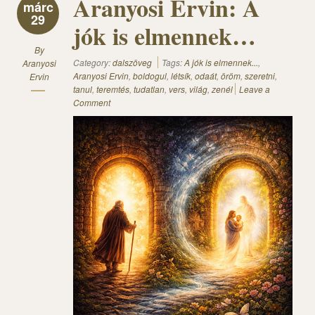
Aranyosi Ervin: A
márc
29
jók is elmennek…
By
Category:
dalszöveg
Tags:
A jók is elmennek...
,
Aranyosi
Aranyosi Ervin
,
boldogul
,
létsík
,
odaát
,
öröm
,
szeretni
,
Ervin
tanul
,
teremtés
,
tudatlan
,
vers
,
világ
,
zenél
Leave a
Comment