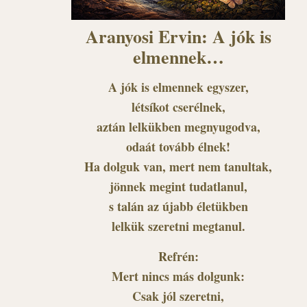
Aranyosi Ervin: A jók is
elmennek…
A jók is elmennek egyszer,
létsíkot cserélnek,
aztán lelkükben megnyugodva,
odaát tovább élnek!
Ha dolguk van, mert nem tanultak,
jönnek megint tudatlanul,
s talán az újabb életükben
lelkük szeretni megtanul.
Refrén:
Mert nincs más dolgunk:
Csak jól szeretni,