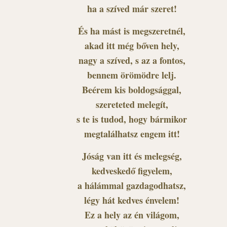
ha a szíved már szeret!
És ha mást is megszeretnél,
akad itt még bőven hely,
nagy a szíved, s az a fontos,
bennem örömödre lelj.
Beérem kis boldogsággal,
szereteted melegít,
s te is tudod, hogy bármikor
megtalálhatsz engem itt!
Jóság van itt és melegség,
kedveskedő figyelem,
a hálámmal gazdagodhatsz,
légy hát kedves énvelem!
Ez a hely az én világom,