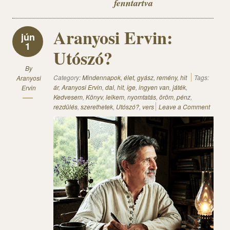
fenntartva
Aranyosi Ervin:
jún
1
Utószó?
By
Category:
Mindennapok, élet, gyász, remény, hit
Tags:
Aranyosi
ár
,
Aranyosi Ervin
,
dal
,
hit
,
ige
,
ingyen van
,
játék
,
Ervin
Kedvesem
,
Könyv
,
lelkem
,
nyomtatás
,
öröm
,
pénz
,
rezdülés
,
szerethetek
,
Utószó?
,
vers
Leave a Comment