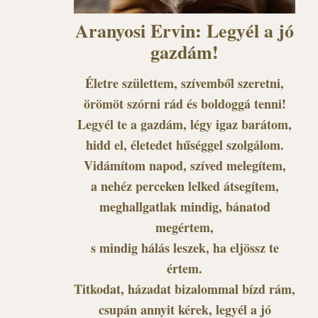
Aranyosi Ervin: Legyél a jó
gazdám!
Életre születtem, szívemből szeretni,
örömöt szórni rád és boldoggá tenni!
Legyél te a gazdám, légy igaz barátom,
hidd el, életedet hűséggel szolgálom.
Vidámítom napod, szíved melegítem,
a nehéz perceken lelked átsegítem,
meghallgatlak mindig, bánatod
megértem,
s mindig hálás leszek, ha eljössz te
értem.
Titkodat, házadat bizalommal bízd rám,
csupán annyit kérek, legyél a jó