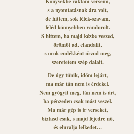
Könyvekbe raktam verseim,
s a nyomtatásnak ára volt,
de hittem, sok lélek-szavam,
feléd könnyebben vándorolt.
S hittem, ha majd kézbe veszed,
örömöt ad, elandalít,
s örök emlékként őrzöd meg,
szeretetem szép dalait.
De úgy tűnik, időm lejárt,
ma már tán nem is érdekel.
Nem gyógyít meg, tán nem is árt,
ha pénzeden csak mást veszel.
Ma már gép is ír verseket,
biztasd csak, s majd fejedre nő,
és eluralja lelkedet…