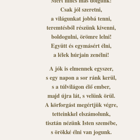
Mert nincs más dolgunk:
Csak jól szeretni,
a világunkat jobbá tenni,
teremtésből részünk kivenni,
boldogulni, örömre lelni!
Együtt és egymásért élni,
a lélek húrjain zenélni!
A jók is elmennek egyszer,
s egy napon a sor ránk kerül,
s a túlvilágon élő ember,
majd újra lát, s velünk örül.
A körforgást megértjük végre,
tetteinkkel elszámolunk,
tisztán nézünk Isten szemébe,
s örökké élni van jogunk.