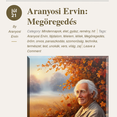
Aranyosi Ervin:
júl
21
Megöregedés
By
Category:
Mindennapok, élet, gyász, remény, hit
Tags:
Aranyosi
Aranyosi Ervin
,
fájdalom
,
félelem
,
léllek
,
Megöregedés
,
Ervin
öröm
,
orvos
,
panaszkodás
,
szomorűság
,
technika
,
természet
,
test
,
unokák
,
vers
,
világ
,
zaj
Leave a
Comment