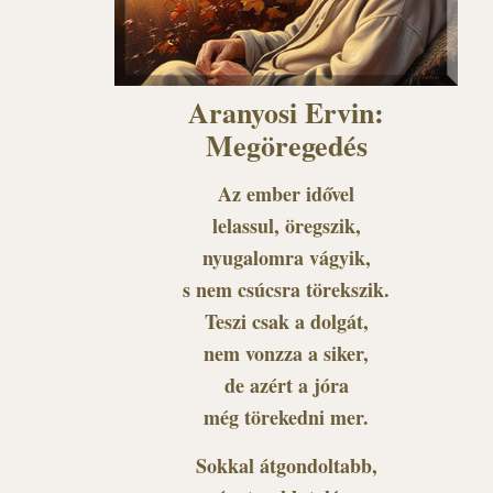
Aranyosi Ervin:
Megöregedés
Az ember idővel
lelassul, öregszik,
nyugalomra vágyik,
s nem csúcsra törekszik.
Teszi csak a dolgát,
nem vonzza a siker,
de azért a jóra
még törekedni mer.
Sokkal átgondoltabb,