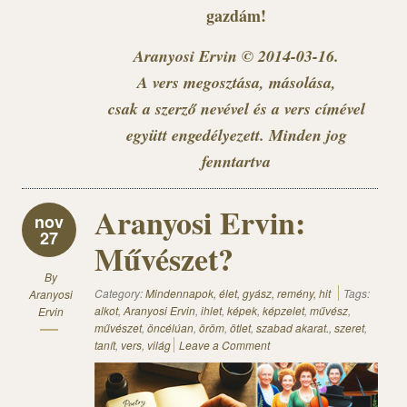
gazdám!
Aranyosi Ervin © 2014-03-16
.
A vers megosztása, másolása,
csak a szerző nevével és a vers címével
együtt engedélyezett. Minden jog
fenntartva
Aranyosi Ervin:
nov
27
Művészet?
By
Category:
Mindennapok, élet, gyász, remény, hit
Tags:
Aranyosi
alkot
,
Aranyosi Ervin
,
ihlet
,
képek
,
képzelet
,
művész
,
Ervin
művészet
,
öncélúan
,
öröm
,
ötlet
,
szabad akarat.
,
szeret
,
tanít
,
vers
,
világ
Leave a Comment