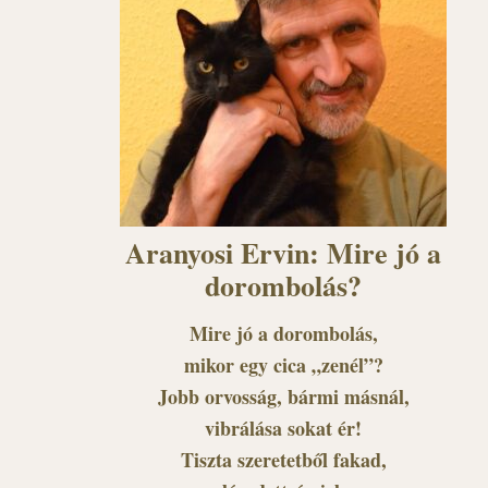
Aranyosi Ervin: Mire jó a
dorombolás?
Mire jó a dorombolás,
mikor egy cica „zenél”?
Jobb orvosság, bármi másnál,
vibrálása sokat ér!
Tiszta szeretetből fakad,