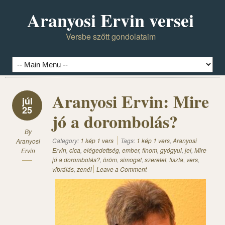
Aranyosi Ervin versei
Versbe szőtt gondolataim
Aranyosi Ervin: Mire
júl
25
jó a dorombolás?
By
Category:
1 kép 1 vers
Tags:
1 kép 1 vers
,
Aranyosi
Aranyosi
Ervin
,
cica
,
elégedettség
,
ember
,
finom
,
gyógyul
,
jel
,
Mire
Ervin
jó a dorombolás?
,
öröm
,
simogat
,
szeretet
,
tiszta
,
vers
,
vibrálás
,
zenél
Leave a Comment