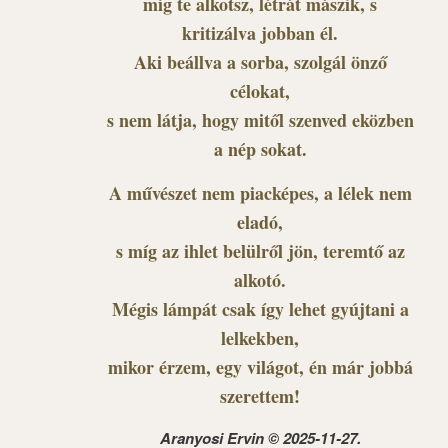
míg te alkotsz, létrát mászik, s
kritizálva jobban él.
Aki beállva a sorba, szolgál önző
célokat,
s nem látja, hogy mitől szenved eközben
a nép sokat.
A művészet nem piacképes, a lélek nem
eladó,
s míg az ihlet belülről jön, teremtő az
alkotó.
Mégis lámpát csak így lehet gyújtani a
lelkekben,
mikor érzem, egy világot, én már jobbá
szerettem!
Aranyosi Ervin © 2025-11-27.