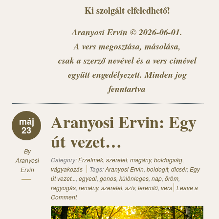
Ki szolgált elfeledhető!
Aranyosi Ervin © 2026-06-01.
A vers megosztása, másolása,
csak a szerző nevével és a vers címével
együtt engedélyezett. Minden jog
fenntartva
Aranyosi Ervin: Egy
máj
23
út vezet…
By
Category:
Érzelmek, szeretet, magány, boldogság,
Aranyosi
vágyakozás
Tags:
Aranyosi Ervin
,
boldogít
,
dicsér
,
Egy
Ervin
út vezet...
,
egyedi
,
gonos
,
különleges
,
nap
,
öröm
,
ragyogás
,
remény
,
szeretet
,
szív
,
teremtő
,
vers
Leave a
Comment