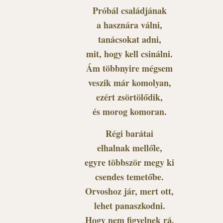
Próbál családjának
a hasznára válni,
tanácsokat adni,
mit, hogy kell csinálni.
Ám többnyire mégsem
veszik már komolyan,
ezért zsörtölődik,
és morog komoran.
Régi barátai
elhalnak mellőle,
egyre többször megy ki
csendes temetőbe.
Orvoshoz jár, mert ott,
lehet panaszkodni.
Hogy nem figyelnek rá,