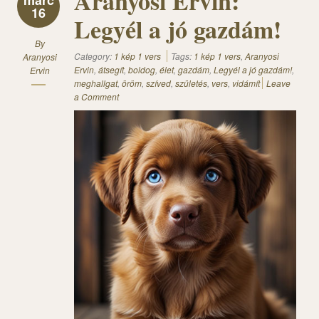
Aranyosi Ervin:
márc
16
Legyél a jó gazdám!
By
Category:
1 kép 1 vers
Tags:
1 kép 1 vers
,
Aranyosi
Aranyosi
Ervin
,
átsegít
,
boldog
,
élet
,
gazdám
,
Legyél a jó gazdám!
,
Ervin
meghallgat
,
öröm
,
szíved
,
születés
,
vers
,
vidámít
Leave
a Comment