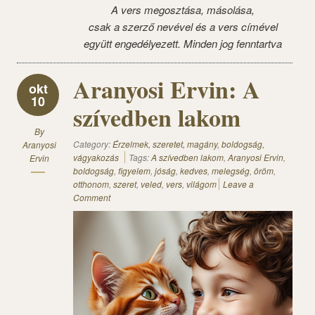
A vers megosztása, másolása,
csak a szerző nevével és a vers címével
együtt engedélyezett. Minden jog fenntartva
Aranyosi Ervin: A
okt
10
szívedben lakom
By
Category:
Érzelmek, szeretet, magány, boldogság,
Aranyosi
vágyakozás
Tags:
A szívedben lakom
,
Aranyosi Ervin
,
Ervin
boldogság
,
figyelem
,
jóság
,
kedves
,
melegség
,
öröm
,
otthonom
,
szeret
,
veled
,
vers
,
világom
Leave a
Comment