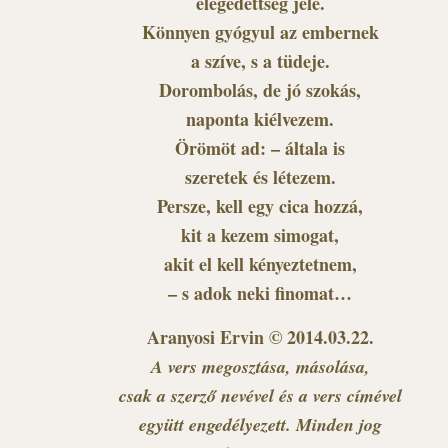
elégedettség jele.
Könnyen gyógyul az embernek
a szíve, s a tüdeje.
Dorombolás, de jó szokás,
naponta kiélvezem.
Örömöt ad: – általa is
szeretek és létezem.
Persze, kell egy cica hozzá,
kit a kezem simogat,
akit el kell kényeztetnem,
– s adok neki finomat…
Aranyosi Ervin © 2014.03.22.
A vers megosztása, másolása,
csak a szerző nevével és a vers címével
együtt engedélyezett. Minden jog