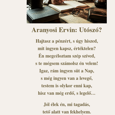
Aranyosi Ervin: Utószó?
Hajtasz a pénzért, s úgy hiszed,
mit ingyen kapsz, értéktelen?
Én megcéloztam szép szíved,
s te mégsem számolsz én velem!
Igaz, rám ingyen süt a Nap,
s még ingyen van a levegő,
testem is olykor enni kap,
hisz van még erdő, s legelő…
Jól élek én, mi tagadás,
tető alatt van fekhelyem.