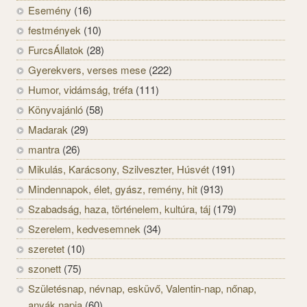
Esemény
(16)
festmények
(10)
FurcsÁllatok
(28)
Gyerekvers, verses mese
(222)
Humor, vidámság, tréfa
(111)
Könyvajánló
(58)
Madarak
(29)
mantra
(26)
Mikulás, Karácsony, Szilveszter, Húsvét
(191)
Mindennapok, élet, gyász, remény, hit
(913)
Szabadság, haza, történelem, kultúra, táj
(179)
Szerelem, kedvesemnek
(34)
szeretet
(10)
szonett
(75)
Születésnap, névnap, esküvő, Valentin-nap, nőnap,
anyák napja
(60)