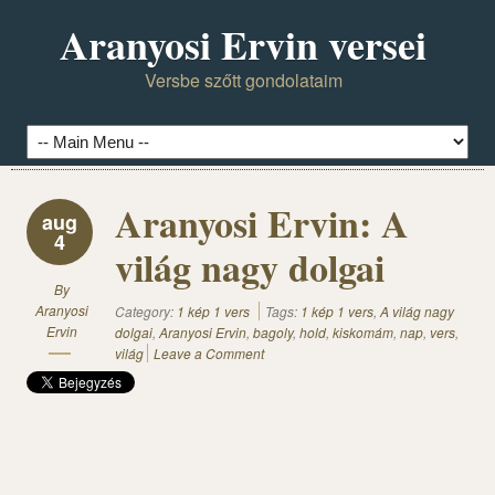
Aranyosi Ervin versei
Versbe szőtt gondolataim
Aranyosi Ervin: A
aug
4
világ nagy dolgai
By
Aranyosi
Category:
1 kép 1 vers
Tags:
1 kép 1 vers
,
A világ nagy
Ervin
dolgai
,
Aranyosi Ervin
,
bagoly
,
hold
,
kiskomám
,
nap
,
vers
,
világ
Leave a Comment