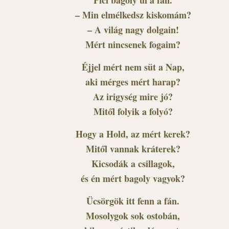
Pici bagoly ül a fán.
– Min elmélkedsz kiskomám?
– A világ nagy dolgain!
Mért nincsenek fogaim?
Éjjel mért nem süt a Nap,
aki mérges mért harap?
Az irigység mire jó?
Mitől folyik a folyó?
Hogy a Hold, az mért kerek?
Mitől vannak kráterek?
Kicsodák a csillagok,
és én mért bagoly vagyok?
Ücsörgök itt fenn a fán.
Mosolygok sok ostobán,