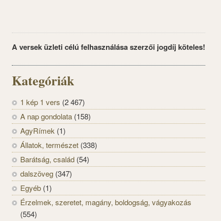
A versek üzleti célú felhasználása szerzői jogdíj köteles!
Kategóriák
1 kép 1 vers
(2 467)
A nap gondolata
(158)
AgyRímek
(1)
Állatok, természet
(338)
Barátság, család
(54)
dalszöveg
(347)
Egyéb
(1)
Érzelmek, szeretet, magány, boldogság, vágyakozás
(554)