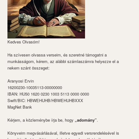
Kedves Olvasóm!
Ha szívesen olvassa verseim, és szeretné támogatni a
munkásságom, kérem, az alábbi számlaszámra helyezze el a
nekem szánt összeget:
Aranyosi Ervin
16200230-10035113-00000000
IBAN: HU50 1620 0230 1003 5113 0000 0000
Swift/BIC: HBWEHUHB/HBWEHUHBXXX
MagNet Bank
Kérjem, a közleménybe írja be, hogy
„adomány”
.
Könyveim megvásárlásával, illetve egyedi versrendelésével is