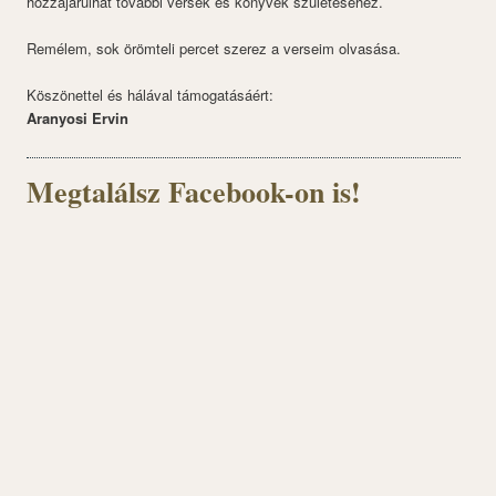
hozzájárulhat további versek és könyvek születéséhez.
Remélem, sok örömteli percet szerez a verseim olvasása.
Köszönettel és hálával támogatásáért:
Aranyosi Ervin
Megtalálsz Facebook-on is!