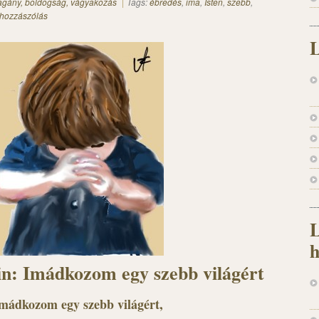
magány, boldogság, vágyakozás
Tags:
ébredés
,
ima
,
Isten
,
szebb
,
 hozzászólás
L
L
h
in: Imádkozom egy szebb világért
mádkozom egy szebb világért,