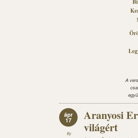
Bi
Ken
Örö
Leg
A ver
csa
együ
Aranyosi E
ápr
17
világért
By