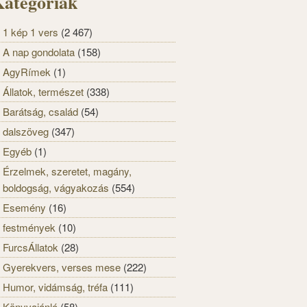
ategóriák
1 kép 1 vers
(2 467)
A nap gondolata
(158)
AgyRímek
(1)
Állatok, természet
(338)
Barátság, család
(54)
dalszöveg
(347)
Egyéb
(1)
Érzelmek, szeretet, magány,
boldogság, vágyakozás
(554)
Esemény
(16)
festmények
(10)
FurcsÁllatok
(28)
Gyerekvers, verses mese
(222)
Humor, vidámság, tréfa
(111)
Könyvajánló
(58)