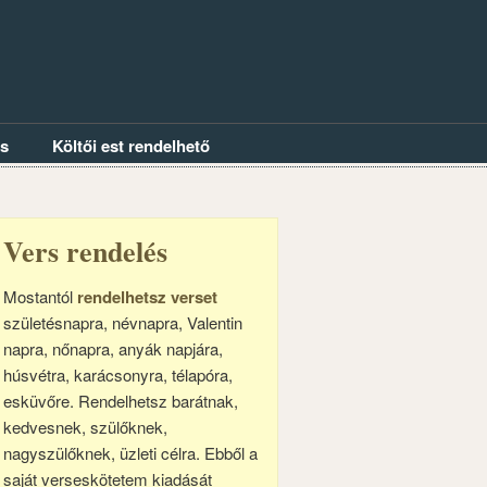
és
Költői est rendelhető
Vers rendelés
Mostantól
rendelhetsz verset
születésnapra, névnapra, Valentin
napra, nőnapra, anyák napjára,
húsvétra, karácsonyra, télapóra,
esküvőre. Rendelhetsz barátnak,
kedvesnek, szülőknek,
nagyszülőknek, üzleti célra. Ebből a
saját verseskötetem kiadását