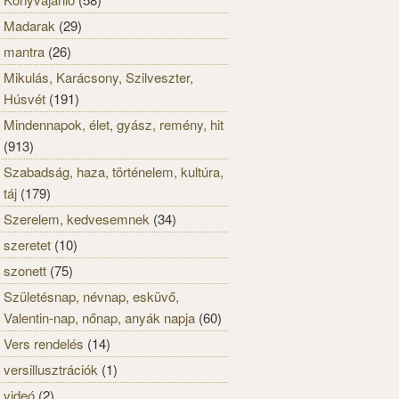
Madarak
(29)
mantra
(26)
Mikulás, Karácsony, Szilveszter,
Húsvét
(191)
Mindennapok, élet, gyász, remény, hit
(913)
Szabadság, haza, történelem, kultúra,
táj
(179)
Szerelem, kedvesemnek
(34)
szeretet
(10)
szonett
(75)
Születésnap, névnap, esküvő,
Valentin-nap, nőnap, anyák napja
(60)
Vers rendelés
(14)
versillusztrációk
(1)
videó
(2)