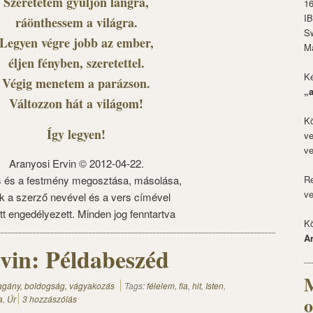
Szeretetem gyúljon lángra,
1
I
ráönthessem a világra.
S
Legyen végre jobb az ember,
M
éljen fényben, szeretettel.
Ké
Végig menetem a parázson.
„
Változzon hát a világom!
Kö
Így legyen!
ve
ve
Aranyosi Ervin © 2012-04-22.
s és a festmény megosztása, másolása,
Re
ve
k a szerző nevével és a vers címével
tt engedélyezett. Minden jog fenntartva
Kö
A
vin: Példabeszéd
M
magány, boldogság, vágyakozás
Tags:
félelem
,
fia
,
hit
,
Isten
,
o
a
,
Úr
3 hozzászólás