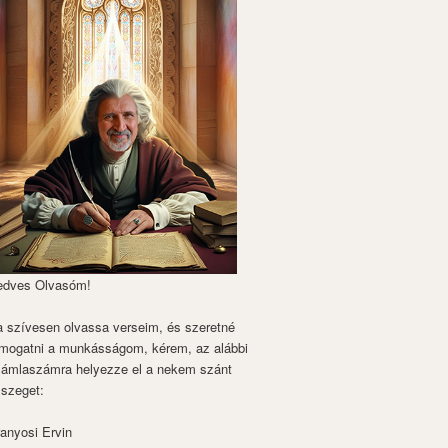
edves Olvasóm!
 szívesen olvassa verseim, és szeretné
mogatni a munkásságom, kérem, az alábbi
zámlaszámra helyezze el a nekem szánt
szeget:
anyosi Ervin