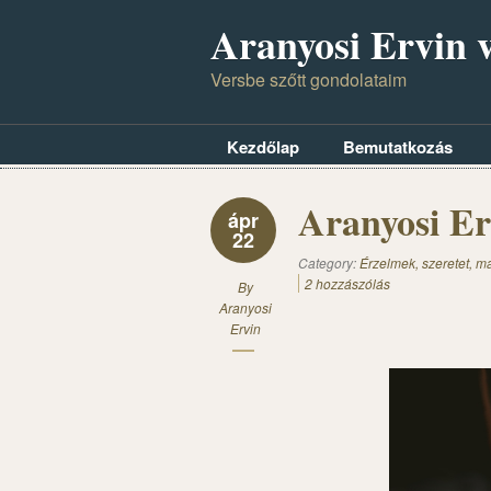
Aranyosi Ervin v
Versbe szőtt gondolataim
Kezdőlap
Bemutatkozás
Aranyosi Er
ápr
22
Category:
Érzelmek, szeretet, 
2 hozzászólás
By
Aranyosi
Ervin