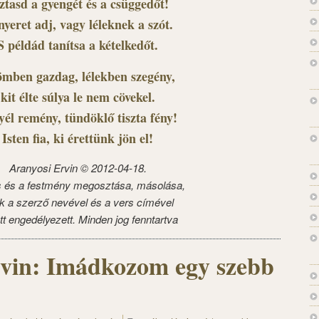
ztasd a gyengét és a csüggedőt!
yeret adj, vagy léleknek a szót.
S példád tanítsa a kételkedőt.
mben gazdag, lélekben szegény,
kit élte súlya le nem cövekel.
yél remény, tündöklő tiszta fény!
Isten fia, ki érettünk jön el!
Aranyosi Ervin © 2012-04-18.
s és a festmény megosztása, másolása,
k a szerző nevével és a vers címével
tt engedélyezett. Minden jog fenntartva
rvin: Imádkozom egy szebb