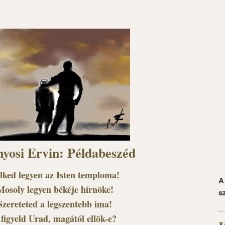
yosi Ervin: Példabeszéd
lked legyen az Isten temploma!
A
Mosoly legyen békéje hírnöke!
s
Szereteted a legszentebb ima!
 figyeld Urad, magától ellök-e?