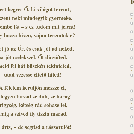
K
rt kegyes Ő, ki világot teremt,
 szent neki mindegyik gyermeke.
embe lát – s ez tudom mit jelent!
 hozzá híven, vajon teremtek-e?
t jó az Úr, és csak jót ad neked,
ha jót cselekszel, Őt dicsőíted.
eld fel hát büszkén tekinteted,
utad vezesse éltető hited!
A félelem kerüljön messze el,
 legyen társad se düh, se harag!
rigység, kétség rád sohase lel,
míg a szíved ily tiszta marad.
 árts, – de segítsd a rászorulót!