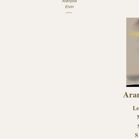
Aranyosi
Ervin
Aran
Le
S