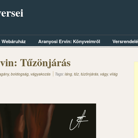
ersei
Webáruház
Aranyosi Ervin: Könyveimről
Versrendel
vin: Tűzönjárás
magány, boldogság, vágyakozás
Tags:
láng
,
tűz
,
túzönjárás
,
vágy
,
világ