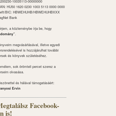
6200230-10035113-00000000
BAN: HU50 1620 0230 1003 5113 0000 0000
wift/BIC: HBWEHUHB/HBWEHUHBXXX
agNet Bank
rjem, a közleménybe írja be, hogy
adomány”
.
nyveim megvásárlásával, illetve egyedi
rsrendelésével is hozzájárulhat további
rsek és könyvek születéséhez.
mélem, sok örömteli percet szerez a
rseim olvasása.
szönettel és hálával támogatásáért:
ranyosi Ervin
egtalálsz Facebook-
n is!