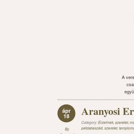
A ver
csa
együ
Aranyosi Er
ápr
18
Category:
Érzelmek, szeretet, 
példabeszéd
,
szeretet
,
templom
By