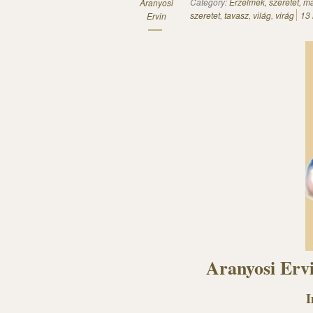
Category:
Érzelmek, szeretet, 
Aranyosi
szeretet
,
tavasz
,
világ
,
virág
13
Ervin
Aranyosi Erv
I