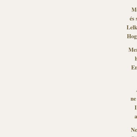
Me
és
Lelk
Hogy
Mer
Em
ne
I
a
Ne