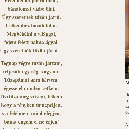
Félelmemet porrá törni,
bánatomat vízbe ölni.
Úgy szeretnék tűzön járni,
Lelkemhez hazatalálni.
Megbékélni a világgal,
fejem felett pálma ággal.
Úgy szeretnék tűzön járni…
Tegnap végre tűzön jártam,
teljesült egy régi vágyam.
Tűzapámat arra kértem,
K
égesse el minden vétkem.
Ha
Tisztítsa meg szívem, lelkem,
tá
hogy a fényben ünnepeljen,
s
s a félelmem mind elégjen,
ös
bánat engem el ne érjen!
Ar