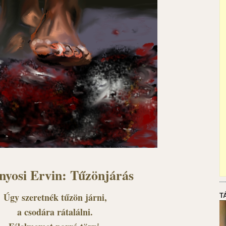
nyosi Ervin: Tűzönjárás
T
Úgy szeretnék tűzön járni,
a csodára rátalálni.