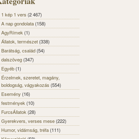
ategóriák
1 kép 1 vers
(2 467)
A nap gondolata
(158)
AgyRímek
(1)
Állatok, természet
(338)
Barátság, család
(54)
dalszöveg
(347)
Egyéb
(1)
Érzelmek, szeretet, magány,
boldogság, vágyakozás
(554)
Esemény
(16)
festmények
(10)
FurcsÁllatok
(28)
Gyerekvers, verses mese
(222)
Humor, vidámság, tréfa
(111)
Könyvajánló
(58)