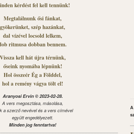
inden kérdést fel kell tennünk!
Megtalálnunk ősi fánkat,
gyökerünket, szép hazánkat,
dal vízével locsold lelkem,
dob ritmusa dobban bennem.
Vissza kell hát újra térnünk,
őseink nyomába lépnünk!
Hol összeér Ég a Földdel,
hol a remény vágya tölt el!
Aranyosi Ervin © 2023-02-28.
A vers megosztása, másolása,
A
k a szerző nevével és a vers címével
s
együtt engedélyezett.
Minden jog fenntartva!