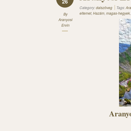
26
Category:
dalszöveg
Tags:
Ara
eltemet
,
Hazám
,
magas-hegyek
By
Aranyosi
Ervin
Aranyo