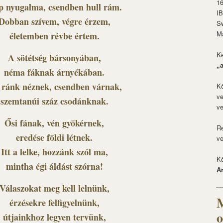
1
p nyugalma, csendben hull rám.
I
Dobban szívem, végre érzem,
S
M
életemben révbe értem.
Ké
A sötétség bársonyában,
„
néma fáknak árnyékában.
ránk néznek, csendben várnak,
Kö
ve
szemtanúi száz csodánknak.
ve
Ősi fának, vén gyökérnek,
Re
eredése földi létnek.
ve
Itt a lelke, hozzánk szól ma,
Kö
mintha égi áldást szórna!
A
Válaszokat meg kell lelnünk,
M
érzésekre felfigyelnünk,
o
útjainkhoz legyen tervünk,