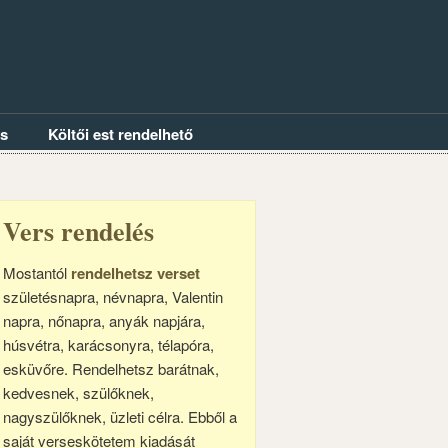
és
Költői est rendelhető
Vers rendelés
Mostantól
rendelhetsz verset
születésnapra, névnapra, Valentin
napra, nőnapra, anyák napjára,
húsvétra, karácsonyra, télapóra,
esküvőre. Rendelhetsz barátnak,
kedvesnek, szülőknek,
nagyszülőknek, üzleti célra. Ebből a
saját verseskötetem kiadását