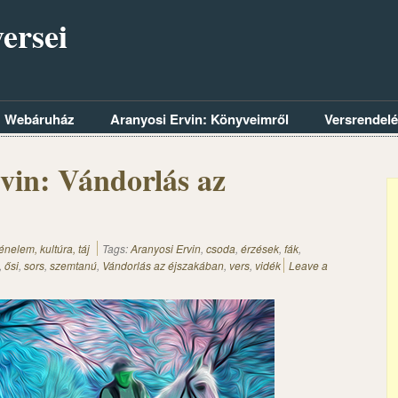
ersei
Webáruház
Aranyosi Ervin: Könyveimről
Versrendel
vin: Vándorlás az
nelem, kultúra, táj
Tags:
Aranyosi Ervin
,
csoda
,
érzések
,
fák
,
,
ősi
,
sors
,
szemtanú
,
Vándorlás az éjszakában
,
vers
,
vidék
Leave a