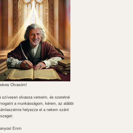
edves Olvasóm!
 szívesen olvassa verseim, és szeretné
mogatni a munkásságom, kérem, az alábbi
zámlaszámra helyezze el a nekem szánt
szeget:
anyosi Ervin