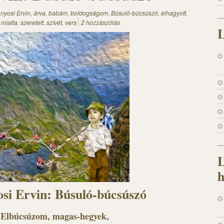
nyosi Ervin
,
árva
,
babám
,
boldogságom
,
Búsuló-búcsúszó
,
elhagyott
,
,
miatta
,
szeretett
,
szívét
,
vers
2 hozzászólás
L
L
h
si Ervin: Búsuló-búcsúszó
Elbúcsúzom, magas-hegyek,