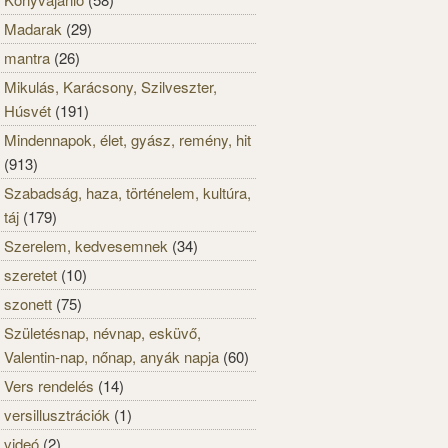
Madarak
(29)
mantra
(26)
Mikulás, Karácsony, Szilveszter,
Húsvét
(191)
Mindennapok, élet, gyász, remény, hit
(913)
Szabadság, haza, történelem, kultúra,
táj
(179)
Szerelem, kedvesemnek
(34)
szeretet
(10)
szonett
(75)
Születésnap, névnap, esküvő,
Valentin-nap, nőnap, anyák napja
(60)
Vers rendelés
(14)
versillusztrációk
(1)
videó
(2)