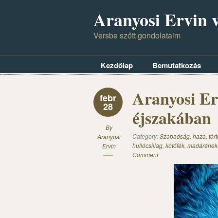
Aranyosi Ervin v
Versbe szőtt gondolataim
Kezdőlap
Bemutatkozás
Aranyosi Er
febr
28
éjszakában
By
Category:
Szabadság, haza, törté
Aranyosi
hullócsillag
,
kötőfék
,
madárének
Ervin
Comment