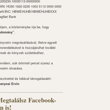
6200230-10035113-00000000
BAN: HU50 1620 0230 1003 5113 0000 0000
wift/BIC: HBWEHUHB/HBWEHUHBXXX
agNet Bank
rjem, a közleménybe írja be, hogy
adomány”
.
nyveim megvásárlásával, illetve egyedi
rsrendelésével is hozzájárulhat további
rsek és könyvek születéséhez.
mélem, sok örömteli percet szerez a
rseim olvasása.
szönettel és hálával támogatásáért:
ranyosi Ervin
egtalálsz Facebook-
n is!