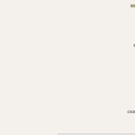
m
csa