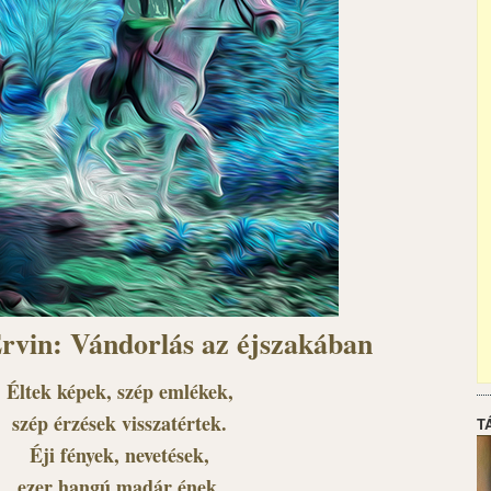
rvin: Vándorlás az éjszakában
Éltek képek, szép emlékek,
szép érzések visszatértek.
T
Éji fények, nevetések,
ezer hangú madár ének.