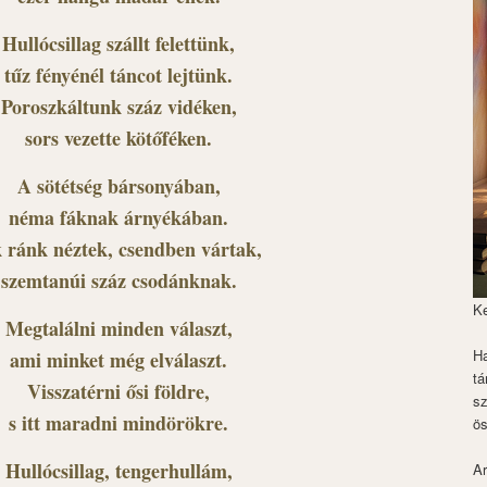
Hullócsillag szállt felettünk,
tűz fényénél táncot lejtünk.
Poroszkáltunk száz vidéken,
sors vezette kötőféken.
A sötétség bársonyában,
néma fáknak árnyékában.
 ránk néztek, csendben vártak,
szemtanúi száz csodánknak.
K
Megtalálni minden választ,
Ha
ami minket még elválaszt.
tá
Visszatérni ősi földre,
s
s itt maradni mindörökre.
ös
Hullócsillag, tengerhullám,
Ar