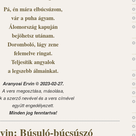
Pá, én mára elbúcsúzom,
vár a puha ágyam.
Álomország kapuján
bejöhetsz utánam.
Doromboló, lágy zene
felemelve ringat.
Teljesítik angyalok
a legszebb álmainkat.
Aranyosi Ervin © 2023-02-27.
A vers megosztása, másolása,
k a szerző nevével és a vers címével
együtt engedélyezett.
Minden jog fenntartva!
vin: Búsuló-búcsúszó