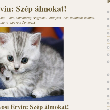
K
vin: Szép álmokat!
 kép 1 vers
,
álomország
,
Angyalok...
,
Aranyosi Ervin
,
dorombol
,
felemel
,
,
zene
Leave a Comment
osi Ervin: Szép álmokat!