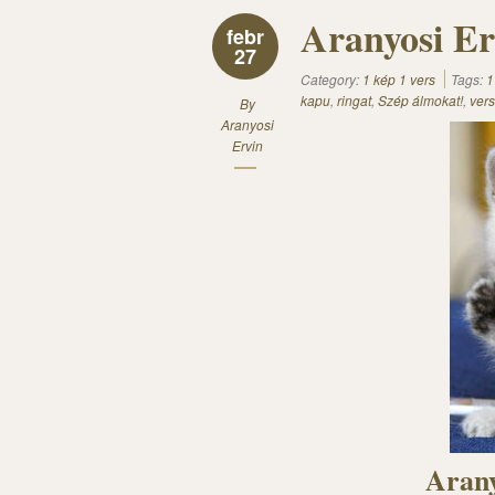
Aranyosi Er
febr
27
Category:
1 kép 1 vers
Tags:
1
kapu
,
ringat
,
Szép álmokat!
,
vers
By
Aranyosi
Ervin
Arany