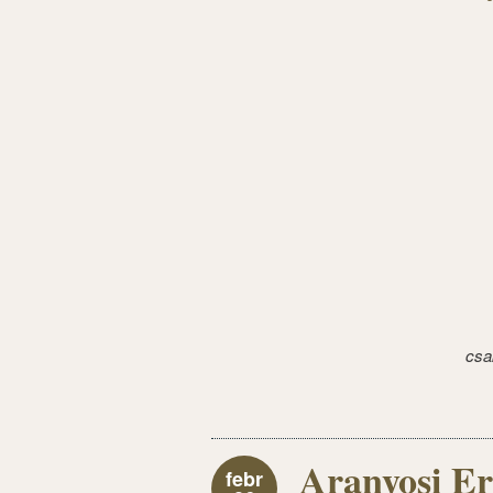
csa
Aranyosi Er
febr