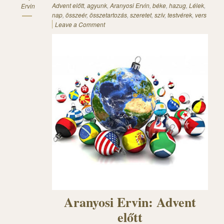
Advent előtt
,
agyunk
,
Aranyosi Ervin
,
béke
,
hazug
,
Lélek
,
Ervin
nap
,
összeér
,
összetartozás
,
szeretet
,
szív
,
testvérek
,
vers
Leave a Comment
Aranyosi Ervin: Advent
előtt