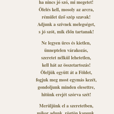
ha nincs jó szó, mi megetet!
Ölelés kell, mosoly az arcra,
rémület űző szép szavak!
Adjunk a szívnek melegséget,
s jó szót, mik élőn tartanak!
Ne legyen üres és kietlen,
ünneptelen várakozás,
szeretet nélkül lehetetlen,
kell hát az összetartozás!
Öleljük együtt át a Földet,
fogjuk meg most egymás kezét,
gondoljunk minden elesettre,
hitünk erejét szórva szét!
Merüljünk el a szeretetben,
mikor adunk, rögtön kapunk,