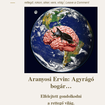
rettegő
,
rokon
,
siker
,
vers
,
világ
Leave a Comment
Aranyosi Ervin: Agyrágó
bogár…
Elfelejtett gondolkodni
a rettegő világ.