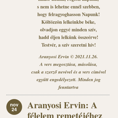
s nem is lehetne ennél szebben,
hogy felragyoghasson Napunk!
Költözzön lelkeinkbe béke,
olvadjon eggyé minden szív,
hadd éljen lelkünk összeérve!
Testvér, a szív szeretni hív!
Aranyosi Ervin © 2021.11.26.
A vers megosztása, másolása,
csak a szerző nevével és a vers címével
együtt engedélyezett. Minden jog
fenntartva
Aranyosi Ervin: A
nov
24
félelem remetéjéhez