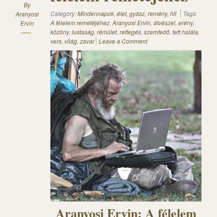
By
Category:
Mindennapok, élet, gyász, remény, hit
Tags:
Aranyosi
A félelem remetéjéhez
,
Aranyosi Ervin
,
átvészel
,
erény
,
Ervin
közöny
,
lustaság
,
rémület
,
rettegés
,
szemfedő
,
tett halála
,
vers
,
világ
,
zavar
Leave a Comment
Aranyosi Ervin: A félelem