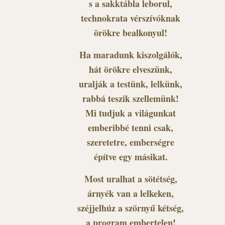
s a sakktábla leborul,
technokrata vérszívóknak
örökre bealkonyul!
Ha maradunk kiszolgálók,
hát örökre elveszünk,
uralják a testünk, lelkünk,
rabbá teszik szellemünk!
Mi tudjuk a világunkat
emberibbé tenni csak,
szeretetre, emberségre
építve egy másikat.
Most uralhat a sötétség,
árnyék van a lelkeken,
széjjelhúz a szörnyű kétség,
a program embertelen!