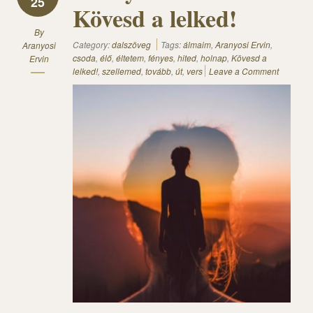
25
Kövesd a lelked!
By
Category:
dalszöveg
Tags:
álmaim
,
Aranyosi Ervin
,
Aranyosi
csoda
,
élő
,
éltetem
,
fényes
,
hited
,
holnap
,
Kövesd a
Ervin
lelked!
,
szellemed
,
tovább
,
út
,
vers
Leave a Comment