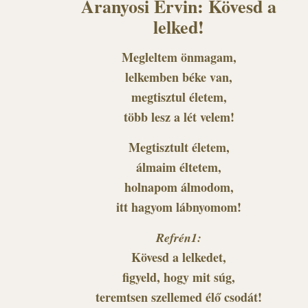
Aranyosi Ervin: Kövesd a
lelked!
Megleltem önmagam,
lelkemben béke van,
megtisztul életem,
több lesz a lét velem!
Megtisztult életem,
álmaim éltetem,
holnapom álmodom,
itt hagyom lábnyomom!
Refrén1:
Kövesd a lelkedet,
figyeld, hogy mit súg,
teremtsen szellemed élő csodát!