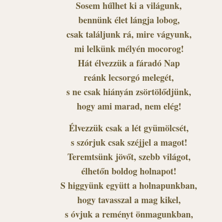
Sosem hűlhet ki a világunk,
bennünk élet lángja lobog,
csak találjunk rá, mire vágyunk,
mi lelkünk mélyén mocorog!
Hát élvezzük a fáradó Nap
reánk lecsorgó melegét,
s ne csak hiányán zsörtölődjünk,
hogy ami marad, nem elég!
Élvezzük csak a lét gyümölcsét,
s szórjuk csak széjjel a magot!
Teremtsünk jövőt, szebb világot,
élhetőn boldog holnapot!
S higgyünk együtt a holnapunkban,
hogy tavasszal a mag kikel,
s óvjuk a reményt önmagunkban,