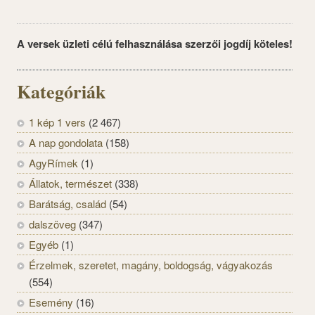
A versek üzleti célú felhasználása szerzői jogdíj köteles!
Kategóriák
1 kép 1 vers
(2 467)
A nap gondolata
(158)
AgyRímek
(1)
Állatok, természet
(338)
Barátság, család
(54)
dalszöveg
(347)
Egyéb
(1)
Érzelmek, szeretet, magány, boldogság, vágyakozás
(554)
Esemény
(16)