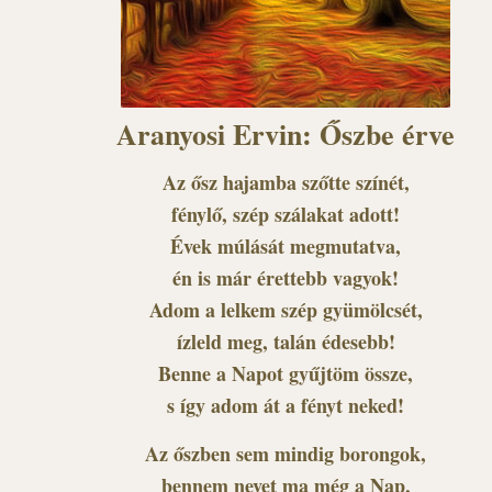
Aranyosi Ervin: Őszbe érve
Az ősz hajamba szőtte színét,
fénylő, szép szálakat adott!
Évek múlását megmutatva,
én is már érettebb vagyok!
Adom a lelkem szép gyümölcsét,
ízleld meg, talán édesebb!
Benne a Napot gyűjtöm össze,
s így adom át a fényt neked!
Az őszben sem mindig borongok,
bennem nevet ma még a Nap,