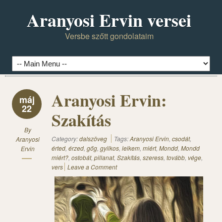
Aranyosi Ervin versei
Versbe szőtt gondolataim
Aranyosi Ervin:
máj
22
Szakítás
By
Category:
dalszöveg
Tags:
Aranyosi Ervin
,
csodát
,
Aranyosi
érted
,
érzed
,
gőg
,
gyilkos
,
lelkem
,
miért
,
Mondd
,
Mondd
Ervin
miért?
,
ostobát
,
pillanat
,
Szakítás
,
szeress
,
tovább
,
vége
,
vers
Leave a Comment