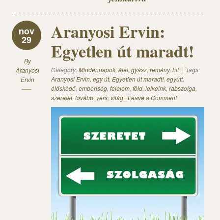
Aranyosi Ervin:
nov
29
Egyetlen út maradt!
By
Category:
Mindennapok, élet, gyász, remény, hit
Tags:
Aranyosi
Aranyosi Ervin
,
egy út
,
Egyetlen út maradt!
,
együtt
,
Ervin
élősködő
,
emberiség
,
félelem
,
föld
,
lelkeink
,
rabszolga
,
szeretet
,
tovább
,
vers
,
világ
Leave a Comment