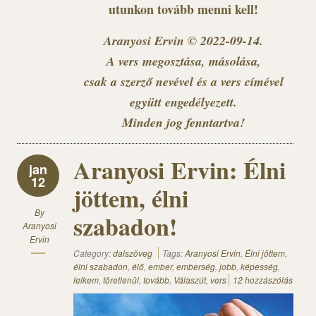
utunkon tovább menni kell!
Aranyosi Ervin © 2022-09-14.
A vers megosztása, másolása,
csak a szerző nevével és a vers címével
együtt engedélyezett.
Minden jog fenntartva!
Aranyosi Ervin: Élni
jan
12
jöttem, élni
By
szabadon!
Aranyosi
Ervin
Category:
dalszöveg
Tags:
Aranyosi Ervin
,
Élni jöttem
,
élni szabadon
,
élő
,
ember
,
emberség
,
jobb
,
képesség
,
lelkem
,
töretlenül
,
tovább
,
Válaszút
,
vers
12 hozzászólás