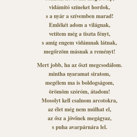
vidámító színeket hordok,
s a nyár a szívemben marad!
Emlékét adom a világnak,
vetítem még a tiszta fényt,
s amíg engem vidámnak látnak,
megőrzöm másnak a reményt!
Mert jobb, ha az őszt megcsodálom.
mintha nyaramat siratom,
megélem ma is boldogságom,
örömöm szóróm, átadom!
Mosolyt kell csalnom arcotokra,
az élet még nem múlhat el,
az ősz a jövőnek megágyaz,
s puha avarpárnára lel.