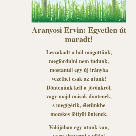
Aranyosi Ervin: Egyetlen út
maradt!
Leszakadt a híd mögöttünk,
megfordulni nem tudunk,
mostantól egy új irányba
vezethet csak az utunk!
Döntenünk kell a jövőnkről,
vagy majd mások döntenek,
s megígérik, életünkbe
mocskos löttyöt öntenek.
Valójában egy utunk van,
vagy elpusztul a világ!