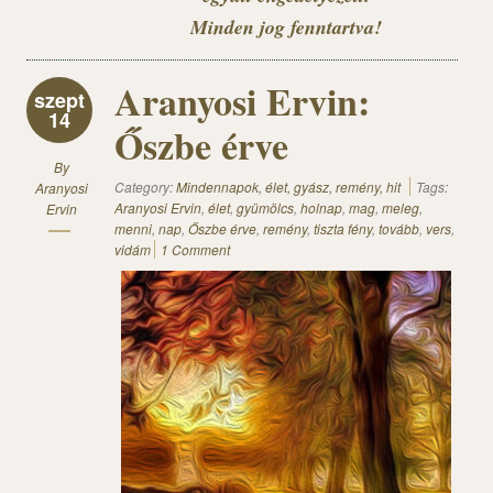
Minden jog fenntartva!
Aranyosi Ervin:
szept
14
Őszbe érve
By
Category:
Mindennapok, élet, gyász, remény, hit
Tags:
Aranyosi
Aranyosi Ervin
,
élet
,
gyümölcs
,
holnap
,
mag
,
meleg
,
Ervin
menni
,
nap
,
Őszbe érve
,
remény
,
tiszta fény
,
tovább
,
vers
,
vidám
1 Comment