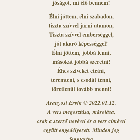
jóságot, mi élő bennem!
Élni jöttem, élni szabadon,
tiszta szívvel járni utamon,
Tiszta szívvel emberséggel,
jót akaró képességgel!
Élni jöttem, jobbá lenni,
másokat jobbá szeretni!
Éhes szíveket etetni,
teremteni, s csodát tenni,
töretlenül tovább menni!
Aranyosi Ervin © 2022.01.12.
A vers megosztása, másolása,
csak a szerző nevével és a vers címével
együtt engedélyezett. Minden jog
fenntartva