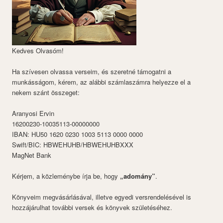
Kedves Olvasóm!
Ha szívesen olvassa verseim, és szeretné támogatni a
munkásságom, kérem, az alábbi számlaszámra helyezze el a
nekem szánt összeget:
Aranyosi Ervin
16200230-10035113-00000000
IBAN: HU50 1620 0230 1003 5113 0000 0000
Swift/BIC: HBWEHUHB/HBWEHUHBXXX
MagNet Bank
Kérjem, a közleménybe írja be, hogy
„adomány”
.
Könyveim megvásárlásával, illetve egyedi versrendelésével is
hozzájárulhat további versek és könyvek születéséhez.