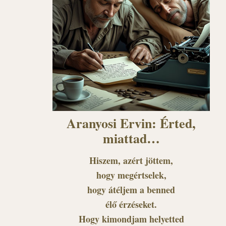
Aranyosi Ervin: Érted,
miattad…
Hiszem, azért jöttem,
hogy megértselek,
hogy átéljem a benned
élő érzéseket.
Hogy kimondjam helyetted