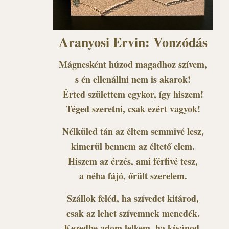
Aranyosi Ervin: Vonzódás
Mágnesként húzod magadhoz szívem,
s én ellenállni nem is akarok!
Érted születtem egykor, így hiszem!
Téged szeretni, csak ezért vagyok!
Nélküled tán az éltem semmivé lesz,
kimerül bennem az éltető elem.
Hiszem az érzés, ami férfivé tesz,
a néha fájó, őrült szerelem.
Szállok feléd, ha szívedet kitárod,
csak az lehet szívemnek menedék.
Kezedbe adom lelkem, ha kívánod,