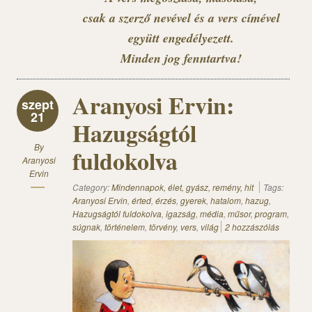
csak a szerző nevével és a vers címével
együtt engedélyezett.
Minden jog fenntartva!
Aranyosi Ervin:
szept
21
Hazugságtól
By
fuldokolva
Aranyosi
Ervin
Category:
Mindennapok, élet, gyász, remény, hit
Tags:
Aranyosi Ervin
,
érted
,
érzés
,
gyerek
,
hatalom
,
hazug
,
Hazugságtól fuldokolva
,
igazság
,
média
,
műsor
,
program
,
súgnak
,
történelem
,
törvény
,
vers
,
világ
2 hozzászólás