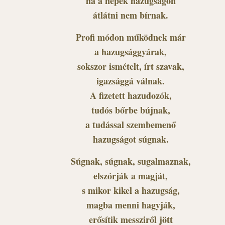
ha a népek hazugságon
átlátni nem bírnak.
Profi módon működnek már
a hazugsággyárak,
sokszor ismételt, írt szavak,
igazsággá válnak.
A fizetett hazudozók,
tudós bőrbe bújnak,
a tudással szembemenő
hazugságot súgnak.
Súgnak, súgnak, sugalmaznak,
elszórják a magját,
s mikor kikel a hazugság,
magba menni hagyják,
erősítik messziről jött