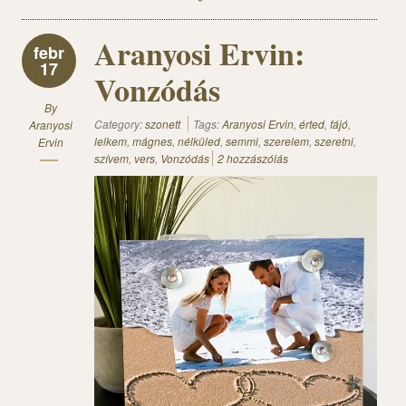
Aranyosi Ervin:
febr
17
Vonzódás
By
Category:
szonett
Tags:
Aranyosi Ervin
,
érted
,
fájó
,
Aranyosi
lelkem
,
mágnes
,
nélküled
,
semmi
,
szerelem
,
szeretni
,
Ervin
szívem
,
vers
,
Vonzódás
2 hozzászólás