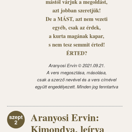
mástól várjuk a megoldást,
azt jobban szeretjük!
De a MÁST, azt nem vezeti
egyéb, csak az érdek,
a kurta magának kapar,
s nem tesz semmit érted!
ÉRTED?
Aranyosi Ervin © 2021.09.21.
A vers megosztása, másolása,
csak a szerző nevével és a vers címével
együtt engedélyezett. Minden jog fenntartva
Aranyosi Ervin:
szept
2
Kimondva, leírva