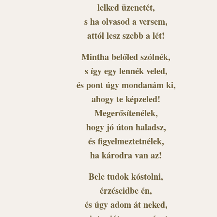
lelked üzenetét,
s ha olvasod a versem,
attól lesz szebb a lét!
Mintha belőled szólnék,
s így egy lennék veled,
és pont úgy mondanám ki,
ahogy te képzeled!
Megerősítenélek,
hogy jó úton haladsz,
és figyelmeztetnélek,
ha károdra van az!
Bele tudok kóstolni,
érzéseidbe én,
és úgy adom át neked,