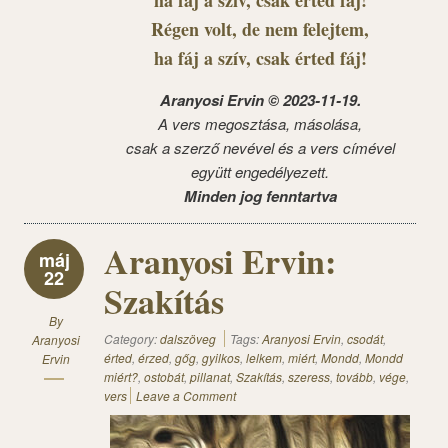
ha fáj a szív, csak érted fáj!
Régen volt, de nem felejtem,
ha fáj a szív, csak érted fáj!
Aranyosi Ervin © 2023-11-19.
A vers megosztása, másolása,
csak a szerző nevével és a vers címével
együtt engedélyezett.
Minden jog fenntartva
Aranyosi Ervin:
máj
22
Szakítás
By
Category:
dalszöveg
Tags:
Aranyosi Ervin
,
csodát
,
Aranyosi
érted
,
érzed
,
gőg
,
gyilkos
,
lelkem
,
miért
,
Mondd
,
Mondd
Ervin
miért?
,
ostobát
,
pillanat
,
Szakítás
,
szeress
,
tovább
,
vége
,
vers
Leave a Comment