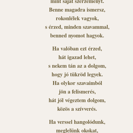
mint saját szerzeményt.
Benne magadra ismersz,
rokonlélek vagyok,
s érzed, minden szavammal,
benned nyomot hagyok.
Ha valóban ezt érzed,
hát igazad lehet,
s nekem tán az a dolgom,
hogy jó tükröd legyek.
Ha olykor szavaimból
jön a felismerés,
hát jól végeztem dolgom,
közös a szívverés.
Ha verssel hangolódunk,
meglelünk okokat,