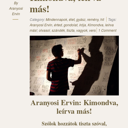
By
más!
Aranyosi
Ervin
Category:
Mindennapok, élet, gyász, remény, hit
Tags:
Aranyosi Ervin
,
érted
,
gondolat
,
írója
,
Kimondva
,
leírva
más!
,
olvasol
,
szándék
,
tiszta
,
vagyok
,
vers
1 Comment
Aranyosi Ervin: Kimondva,
leírva más!
Szólok hozzátok tiszta szóval,