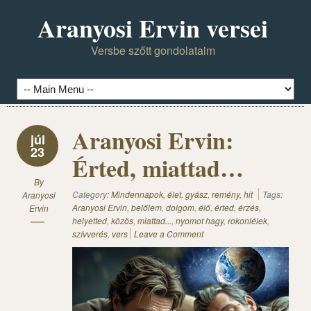
Aranyosi Ervin versei
Versbe szőtt gondolataim
Aranyosi Ervin:
júl
23
Érted, miattad…
By
Category:
Mindennapok, élet, gyász, remény, hit
Tags:
Aranyosi
Aranyosi Ervin
,
belőlem
,
dolgom
,
élő
,
érted
,
érzés
,
Ervin
helyetted
,
közös
,
miattad...
,
nyomot hagy
,
rokonlélek
,
szívverés
,
vers
Leave a Comment