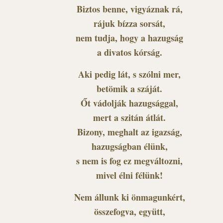
Biztos benne, vigyáznak rá,
rájuk bízza sorsát,
nem tudja, hogy a hazugság
a divatos kórság.
Aki pedig lát, s szólni mer,
betömik a száját.
Őt vádolják hazugsággal,
mert a szitán átlát.
Bizony, meghalt az igazság,
hazugságban élünk,
s nem is fog ez megváltozni,
mivel élni félünk!
Nem állunk ki önmagunkért,
összefogva, együtt,