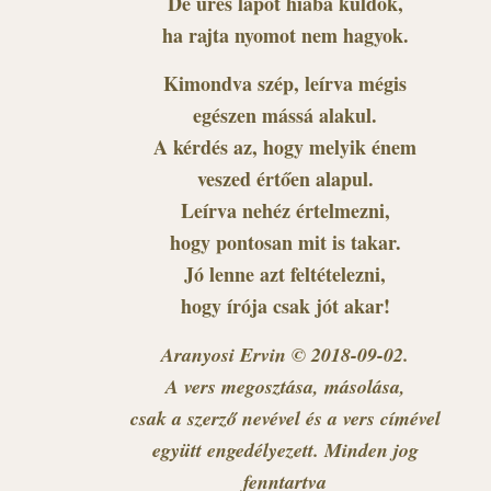
De üres lapot hiába küldök,
ha rajta nyomot nem hagyok.
Kimondva szép, leírva mégis
egészen mássá alakul.
A kérdés az, hogy melyik énem
veszed értően alapul.
Leírva nehéz értelmezni,
hogy pontosan mit is takar.
Jó lenne azt feltételezni,
hogy írója csak jót akar!
Aranyosi Ervin © 2018-09-02.
A vers megosztása, másolása,
csak a szerző nevével és a vers címével
együtt engedélyezett. Minden jog
fenntartva