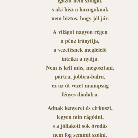
igazat nem szolgál,
s aki hisz a hazugoknak
nem biztos, hogy jól jár.
A világot nagyon régen
a pénz irányítja,
a vezetésnek megfelelő
intrika a nyitja.
Nem is kell más, megosztani,
pártra, jobbra-balra,
ez az út vezet manapság
fényes diadalra.
Adnak kenyeret és cirkuszt,
legyen min rágódni,
s a jóllakott sok óvodás
nem fog semmit szólni.