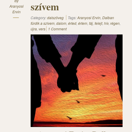
By
szívem
Aranyosi
Ervin
Category:
dalszöveg
Tags:
Aranyosi Ervin
,
Dalban
fürdik a szívem
,
dalom
,
érted
,
értem
,
fáj
,
felejt
,
hív
,
régen
,
újra
,
vers
1 Comment