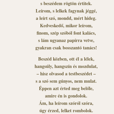
s beszédem rögtön értitek.
Leírom, s lelkek fagynak jéggé,
a leírt szó, mondd, mért hideg.
Kedveskedő, mikor leírom,
finom, szép szóból font kalács,
s lám ugyanaz papírra vetve,
gyakran csak bosszantó tanács!
Beszéd közben, ott él a lélek,
hangsúly, hangszín és mozdulat,
– hisz olvasod a testbeszédet –
s a szó sem gúnyos, nem mulat.
Éppen azt érted meg belőle,
amire én is gondolok.
Ám, ha leírom szóról szóra,
úgy érzed, lelket rombolok.