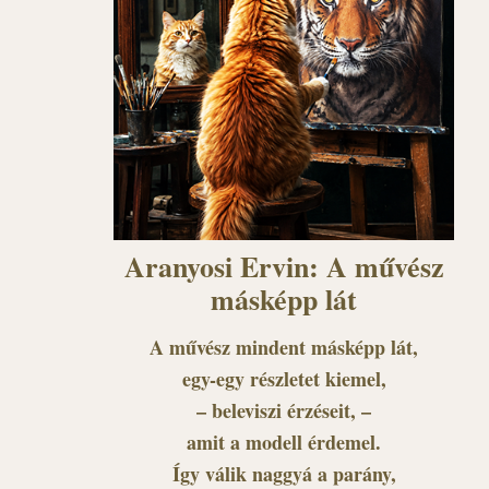
Aranyosi Ervin: A művész
másképp lát
A művész mindent másképp lát,
egy-egy részletet kiemel,
– beleviszi érzéseit, –
amit a modell érdemel.
Így válik naggyá a parány,