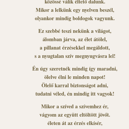
közössé válik éltető dalunk.
Mikor a lelkünk egy nyelven beszél,
olyankor mindig boldogok vagyunk.
Ez szebbé teszi nekünk a világot,
álomban járva, az élet átölel,
a pillanat érzésekkel megáldott,
s a nyugtalan szív megnyugvásra lel!
Én úgy szeretnék mindig így maradni,
ölelve élni le minden napot!
Ölelő karral biztonságot adni,
tudatni véled, én mindig itt vagyok!
Mikor a szíved a szívemhez ér,
vágyom az együtt eltöltött jövőt.
életen át az érzés elkísér,