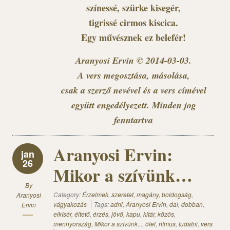
színessé, szürke kisegér,
tigrissé cirmos kiscica.
Egy művésznek ez belefér!
Aranyosi Ervin © 2014-03-03.
A vers megosztása, másolása,
csak a szerző nevével és a vers címével
együtt engedélyezett. Minden jog
fenntartva
Aranyosi Ervin:
jan
26
Mikor a szívünk…
By
Category:
Érzelmek, szeretet, magány, boldogság,
Aranyosi
vágyakozás
Tags:
adni
,
Aranyosi Ervin
,
dal
,
dobban
,
Ervin
elkísér
,
éltető
,
érzés
,
jövő
,
kapu
,
kitár
,
közös
,
mennyország
,
Mikor a szívünk...
,
ölel
,
ritmus
,
tudatni
,
vers