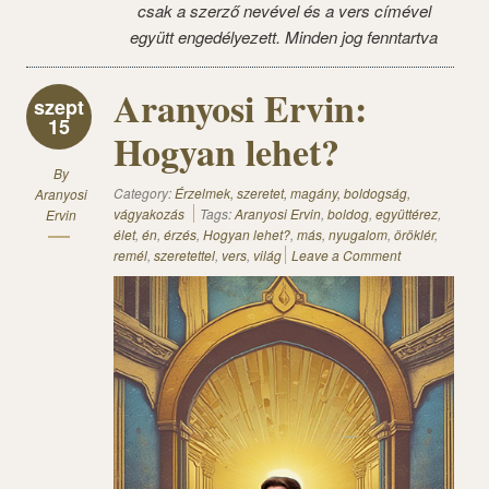
csak a szerző nevével és a vers címével
együtt engedélyezett. Minden jog fenntartva
Aranyosi Ervin:
szept
15
Hogyan lehet?
By
Category:
Érzelmek, szeretet, magány, boldogság,
Aranyosi
vágyakozás
Tags:
Aranyosi Ervin
,
boldog
,
együttérez
,
Ervin
élet
,
én
,
érzés
,
Hogyan lehet?
,
más
,
nyugalom
,
öröklér
,
remél
,
szeretettel
,
vers
,
világ
Leave a Comment