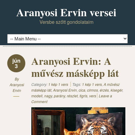
Aranyosi Ervin versei
Versbe szőtt gondolataim
Aranyosi Ervin: A
jún
3
művész másképp lát
By
Category:
1 kép 1 vers
Tags:
1 kép 1 vers
,
A művész
Aranyosi
másképp lát
,
Aranyosi Ervin
,
cica
,
círmos
,
érzés
,
kisegér
,
Ervin
modell
,
nagy
,
parány
,
részlet
,
tigris
,
vers
Leave a
Comment