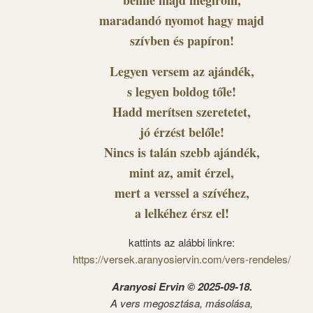
benne majd megírom,
maradandó nyomot hagy majd
szívben és papíron!
Legyen versem az ajándék,
s legyen boldog tőle!
Hadd merítsen szeretetet,
jó érzést belőle!
Nincs is talán szebb ajándék,
mint az, amit érzel,
mert a verssel a szívéhez,
a lelkéhez érsz el!
kattints az alábbi linkre:
https://versek.aranyosiervin.com/vers-rendeles/
Aranyosi Ervin © 2025-09-18.
A vers megosztása, másolása,