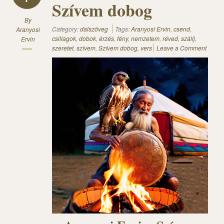
Szívem dobog
By
Category:
dalszöveg
Tags:
Aranyosi Ervin
,
csend
,
Aranyosi
csillagok
,
dobok
,
érzés
,
fény
,
nemzetem
,
réved
,
szállj
,
Ervin
szeretet
,
szívem
,
Szívem dobog
,
vers
Leave a Comment