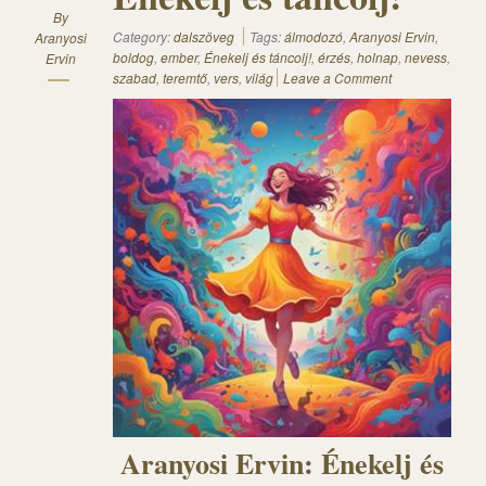
By
Category:
dalszöveg
Tags:
álmodozó
,
Aranyosi Ervin
,
Aranyosi
boldog
,
ember
,
Énekelj és táncolj!
,
érzés
,
holnap
,
nevess
,
Ervin
szabad
,
teremtő
,
vers
,
világ
Leave a Comment
Aranyosi Ervin: Énekelj és