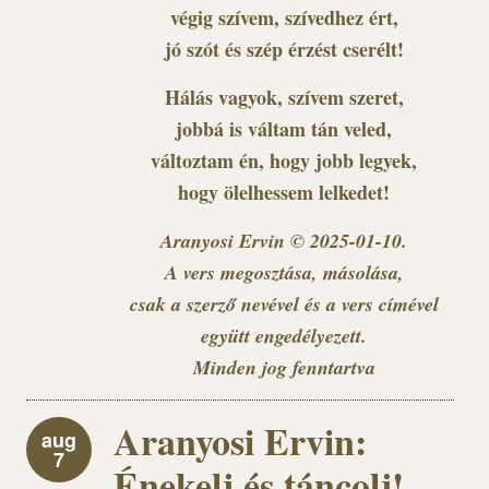
végig szívem, szívedhez ért,
jó szót és szép érzést cserélt!
Hálás vagyok, szívem szeret,
jobbá is váltam tán veled,
változtam én, hogy jobb legyek,
hogy ölelhessem lelkedet!
Aranyosi Ervin © 2025-01-10.
A vers megosztása, másolása,
csak a szerző nevével és a vers címével
együtt engedélyezett.
Minden jog fenntartva
Aranyosi Ervin:
aug
7
Énekelj és táncolj!