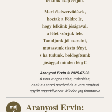
lelkünk szép céljait.
Mert életszerződések,
hoztak a Földre le,
hogy lelkünk jóságával,
a létet szórjuk tele.
Tanuljunk jól szeretni,
mutassunk tiszta fényt,
s ha tudunk, boldogítsunk
jósággal minden lényt!
Aranyosi Ervin © 2025-07-23.
A vers megosztása, másolása,
csak a szerző nevével és a vers címével
együtt engedélyezett. Minden jog fenntartva
Aranyosi Ervin:
máj
7