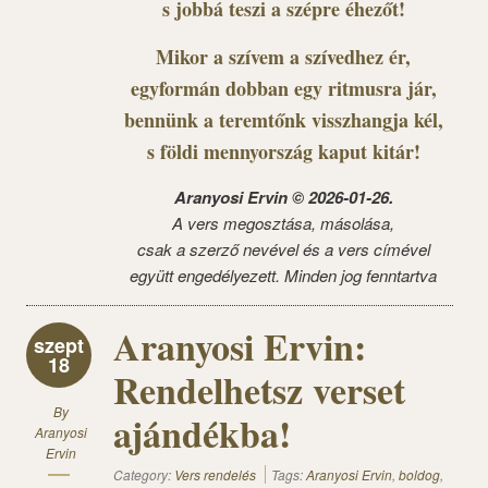
s jobbá teszi a szépre éhezőt!
Mikor a szívem a szívedhez ér,
egyformán dobban egy ritmusra jár,
bennünk a teremtőnk visszhangja kél,
s földi mennyország kaput kitár!
Aranyosi Ervin © 2026-01-26.
A vers megosztása, másolása,
csak a szerző nevével és a vers címével
együtt engedélyezett. Minden jog fenntartva
Aranyosi Ervin:
szept
18
Rendelhetsz verset
By
ajándékba!
Aranyosi
Ervin
Category:
Vers rendelés
Tags:
Aranyosi Ervin
,
boldog
,