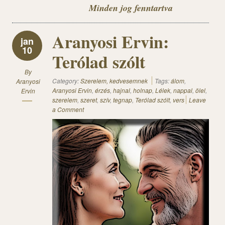
Minden jog fenntartva
Aranyosi Ervin:
jan
10
Terólad szólt
By
Category:
Szerelem, kedvesemnek
Tags:
álom
,
Aranyosi
Aranyosi Ervin
,
érzés
,
hajnal
,
holnap
,
Lélek
,
nappal
,
ölel
,
Ervin
szerelem
,
szeret
,
szív
,
tegnap
,
Terólad szólt
,
vers
Leave
a Comment