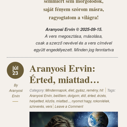
semmiért sem morgolódok,
saját fényem szórom másra,
ragyogtatom a világra!
Aranyosi Ervin © 2025-09-15.
A vers megosztása, másolása,
csak a szerző nevével és a vers címével
együtt engedélyezett. Minden jog fenntartva
Aranyosi Ervin:
júl
23
Érted, miattad…
By
Category:
Mindennapok, élet, gyász, remény, hit
Tags:
Aranyosi
Aranyosi Ervin
,
belőlem
,
dolgom
,
élő
,
érted
,
érzés
,
Ervin
helyetted
,
közös
,
miattad...
,
nyomot hagy
,
rokonlélek
,
szívverés
,
vers
Leave a Comment