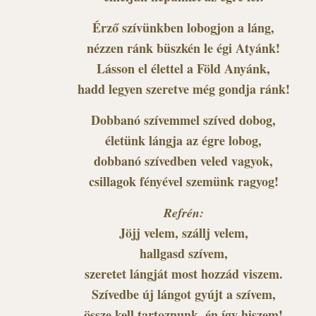
Érző szívünkben lobogjon a láng,
nézzen ránk büszkén le égi Atyánk!
Lásson el élettel a Föld Anyánk,
hadd legyen szeretve még gondja ránk!
Dobbanó szívemmel szíved dobog,
életünk lángja az égre lobog,
dobbanó szívedben veled vagyok,
csillagok fényével szemünk ragyog!
Refrén:
Jöjj velem, szállj velem,
hallgasd szívem,
szeretet lángját most hozzád viszem.
Szívedbe új lángot gyújt a szívem,
össze kell tartoznunk, én így hiszem!