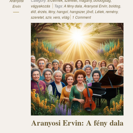
Category:
Érzelmek, szeretet, magány, boldogság,
Aranyosi
vágyakozás
Tags:
A fény dala
,
Aranyosi Ervin
,
boldog
,
Ervin
élő
,
érzés
,
fény
,
hangol
,
hangszer
,
jövő
,
Lélek
,
remény
,
szeretet
,
szív
,
vers
,
világ
1 Comment
Aranyosi Ervin: A fény dala