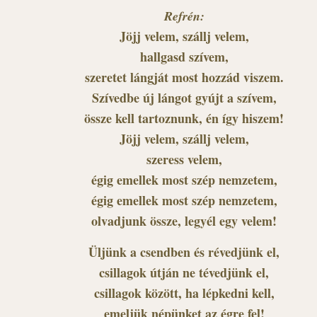
Refrén:
Jöjj velem, szállj velem,
hallgasd szívem,
szeretet lángját most hozzád viszem.
Szívedbe új lángot gyújt a szívem,
össze kell tartoznunk, én így hiszem!
Jöjj velem, szállj velem,
szeress velem,
égig emellek most szép nemzetem,
égig emellek most szép nemzetem,
olvadjunk össze, legyél egy velem!
Üljünk a csendben és révedjünk el,
csillagok útján ne tévedjünk el,
csillagok között, ha lépkedni kell,
emeljük népünket az égre fel!