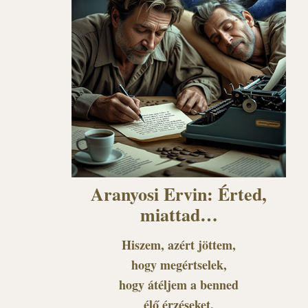
Aranyosi Ervin: Érted,
miattad…
Hiszem, azért jöttem,
hogy megértselek,
hogy átéljem a benned
élő érzéseket.