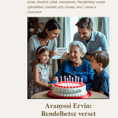
érzés
,
köszönt
,
Lélek
,
maradandó
,
Rendelhetsz verset
ajándékba!
,
szeretet
,
szív
,
Ünnep
,
vers
Leave a
Comment
Aranyosi Ervin:
Rendelhetsz verset