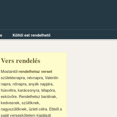
és
Költői est rendelhető
Vers rendelés
Mostantól
rendelhetsz verset
születésnapra, névnapra, Valentin
napra, nőnapra, anyák napjára,
húsvétra, karácsonyra, télapóra,
esküvőre. Rendelhetsz barátnak,
kedvesnek, szülőknek,
nagyszülőknek, üzleti célra. Ebből a
saját verseskötetem kiadását