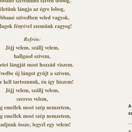
bbanó szívemmel szíved dobog,
életünk lángja az égre lobog,
bbanó szívedben veled vagyok,
llagok fényével szemünk ragyog!
Refrén:
Jöjj velem, szállj velem,
hallgasd szívem,
etet lángját most hozzád viszem.
ívedbe új lángot gyújt a szívem,
e kell tartoznunk, én így hiszem!
Jöjj velem, szállj velem,
szeress velem,
A
ig emellek most szép nemzetem,
s
ig emellek most szép nemzetem,
vadjunk össze, legyél egy velem!