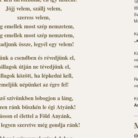
1
Jöjj velem, szállj velem,
I
S
szeress velem,
M
ig emellek most szép nemzetem,
Ké
ig emellek most szép nemzetem,
„
vadjunk össze, legyél egy velem!
Kö
ünk a csendben és révedjünk el,
ve
sillagok útján ne tévedjünk el,
ve
illagok között, ha lépkedni kell,
Re
emeljük népünket az égre fel!
ve
ző szívünkben lobogjon a láng,
Kö
A
zen ránk büszkén le égi Atyánk!
ásson el élettel a Föld Anyánk,
M
legyen szeretve még gondja ránk!
o