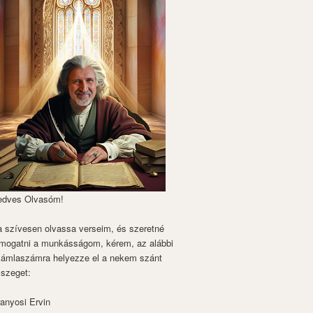
edves Olvasóm!
 szívesen olvassa verseim, és szeretné
mogatni a munkásságom, kérem, az alábbi
zámlaszámra helyezze el a nekem szánt
szeget:
anyosi Ervin