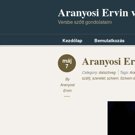
Aranyosi Ervin v
Versbe szőtt gondolataim
Kezdőlap
Bemutatkozás
Aranyosi Er
máj
7
Category:
dalszöveg
Tags:
Ara
szállj
,
szeretet
,
szívem
,
Szívem 
By
Aranyosi
Ervin