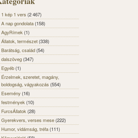
ategóriák
1 kép 1 vers
(2 467)
A nap gondolata
(158)
AgyRímek
(1)
Állatok, természet
(338)
Barátság, család
(54)
dalszöveg
(347)
Egyéb
(1)
Érzelmek, szeretet, magány,
boldogság, vágyakozás
(554)
Esemény
(16)
festmények
(10)
FurcsÁllatok
(28)
Gyerekvers, verses mese
(222)
Humor, vidámság, tréfa
(111)
Könyvajánló
(58)