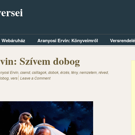
ersei
Webáruház
Aranyosi Ervin: Könyveimről
Versrendel
vin: Szívem dobog
nyosi Ervin
,
csend
,
csillagok
,
dobok
,
érzés
,
fény
,
nemzetem
,
réved
,
dobog
,
vers
Leave a Comment