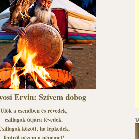
yosi Ervin: Szívem dobog
Ülök a csendben és révedek,
csillagok útjára tévedek.
T
Csillagok között, ha lépkedek,
fentről nézem a népemet!