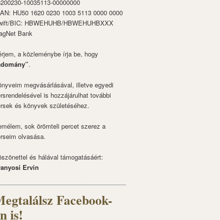
6200230-10035113-00000000
BAN: HU50 1620 0230 1003 5113 0000 0000
wift/BIC: HBWEHUHB/HBWEHUHBXXX
agNet Bank
rjem, a közleménybe írja be, hogy
adomány”
.
nyveim megvásárlásával, illetve egyedi
rsrendelésével is hozzájárulhat további
rsek és könyvek születéséhez.
mélem, sok örömteli percet szerez a
rseim olvasása.
szönettel és hálával támogatásáért:
ranyosi Ervin
egtalálsz Facebook-
n is!