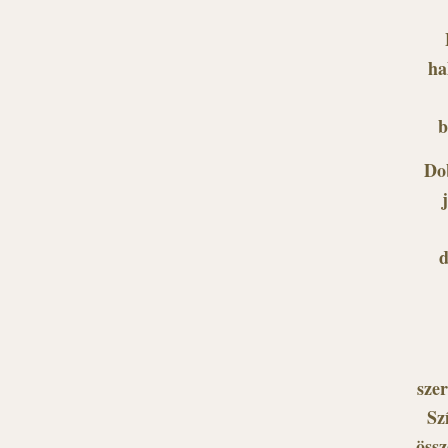
ha
b
Do
d
szer
Sz
össz