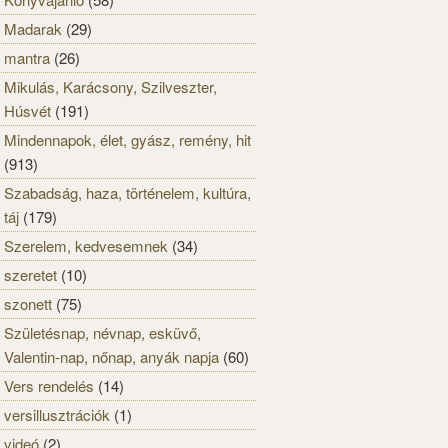
Madarak
(29)
mantra
(26)
Mikulás, Karácsony, Szilveszter,
Húsvét
(191)
Mindennapok, élet, gyász, remény, hit
(913)
Szabadság, haza, történelem, kultúra,
táj
(179)
Szerelem, kedvesemnek
(34)
szeretet
(10)
szonett
(75)
Születésnap, névnap, esküvő,
Valentin-nap, nőnap, anyák napja
(60)
Vers rendelés
(14)
versillusztrációk
(1)
videó
(2)