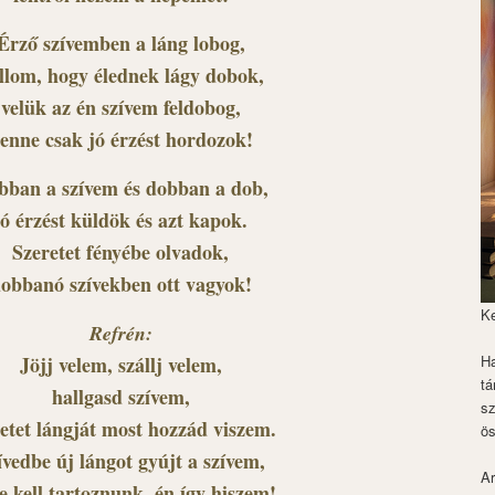
Érző szívemben a láng lobog,
llom, hogy élednek lágy dobok,
velük az én szívem feldobog,
enne csak jó érzést hordozok!
bban a szívem és dobban a dob,
jó érzést küldök és azt kapok.
Szeretet fényébe olvadok,
obbanó szívekben ott vagyok!
K
Refrén:
Jöjj velem, szállj velem,
Ha
tá
hallgasd szívem,
s
etet lángját most hozzád viszem.
ös
ívedbe új lángot gyújt a szívem,
Ar
e kell tartoznunk, én így hiszem!