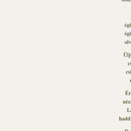
ég
ég
ol
Ülj
c
cs
Ér
néz
L
hadd 