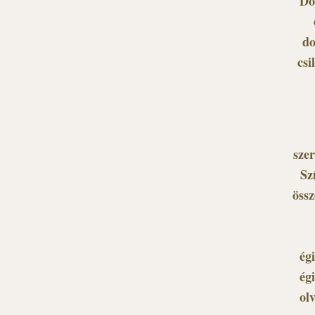
Do
do
csi
szer
Sz
össz
ég
ég
ol