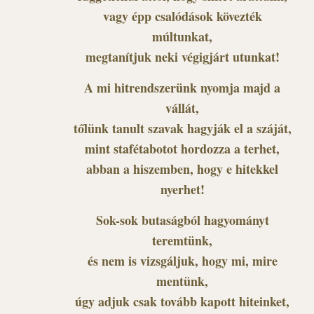
vagy épp csalódások kövezték
múltunkat,
megtanítjuk neki végigjárt utunkat!
A mi hitrendszerünk nyomja majd a
vállát,
tőlünk tanult szavak hagyják el a száját,
mint stafétabotot hordozza a terhet,
abban a hiszemben, hogy e hitekkel
nyerhet!
Sok-sok butaságból hagyományt
teremtünk,
és nem is vizsgáljuk, hogy mi, mire
mentünk,
úgy adjuk csak tovább kapott hiteinket,