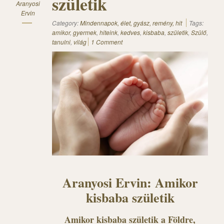
születik
Aranyosi
Ervin
Category:
Mindennapok, élet, gyász, remény, hit
Tags:
amikor
,
gyermek
,
hiteink
,
kedves
,
kisbaba
,
születik
,
Szülő
,
tanulni
,
világ
1 Comment
Aranyosi Ervin: Amikor
kisbaba születik
Amikor kisbaba születik a Földre,