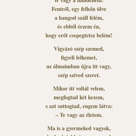
te vagy a mindenem!
Fentről, egy felhőn ülve
a hangod száll felém,
és ebből érzem én,
hogy erőt csepegtetsz belém!
Vigyázó szép szemed,
figyeli lelkemet,
az álmaimban újra itt vagy,
szép szíved szeret.
Mikor itt voltál velem,
megfogtad két kezem,
s azt suttogtad, engem látva:
– Te vagy az életem.
Ma is a gyermeked vagyok,