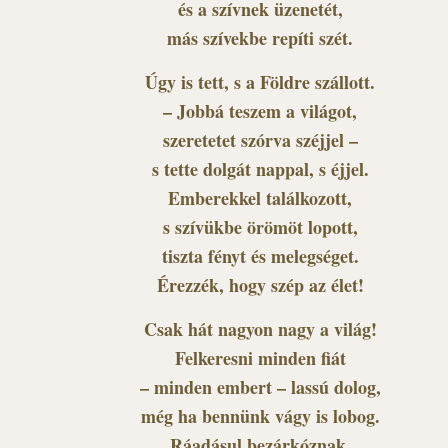
és a szívnek üzenetét,
más szívekbe repíti szét.
Úgy is tett, s a Földre szállott.
– Jobbá teszem a világot,
szeretetet szórva széjjel –
s tette dolgát nappal, s éjjel.
Emberekkel találkozott,
s szívükbe örömöt lopott,
tiszta fényt és melegséget.
Érezzék, hogy szép az élet!
Csak hát nagyon nagy a világ!
Felkeresni minden fiát
– minden embert – lassú dolog,
még ha bennünk vágy is lobog.
Ráadásul bezárkóznak,