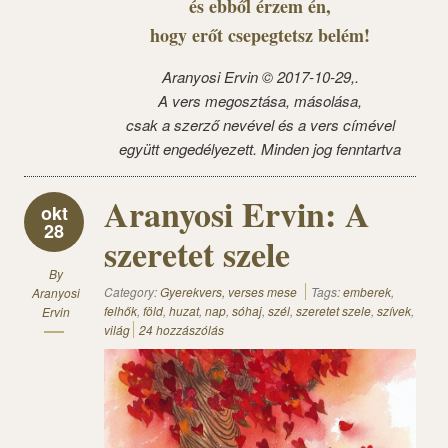
és ebből érzem én,
hogy erőt csepegtetsz belém!
Aranyosi Ervin ©
2017-10-29,.
A vers megosztása, másolása,
csak a szerző nevével és a vers címével
együtt engedélyezett. Minden jog fenntartva
Aranyosi Ervin: A
okt
28
szeretet szele
By
Category:
Gyerekvers, verses mese
Tags:
emberek
,
Aranyosi
felhők
,
föld
,
huzat
,
nap
,
sóhaj
,
szél
,
szeretet szele
,
szívek
,
Ervin
világ
24 hozzászólás