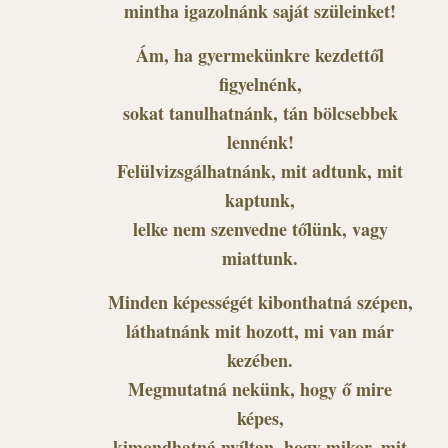
mintha igazolnánk saját szüleinket!
Ám, ha gyermekünkre kezdettől
figyelnénk,
sokat tanulhatnánk, tán bölcsebbek
lennénk!
Felülvizsgálhatnánk, mit adtunk, mit
kaptunk,
lelke nem szenvedne tőlünk, vagy
miattunk.
Minden képességét kibonthatná szépen,
láthatnánk mit hozott, mi van már
kezében.
Megmutatná nekünk, hogy ő mire
képes,
kimondhatná nyíltan, hogy mikor, mit