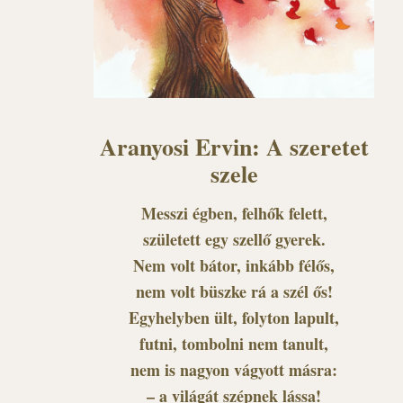
Aranyosi Ervin: A szeretet
szele
Messzi égben, felhők felett,
született egy szellő gyerek.
Nem volt bátor, inkább félős,
nem volt büszke rá a szél ős!
Egyhelyben ült, folyton lapult,
futni, tombolni nem tanult,
nem is nagyon vágyott másra:
– a világát szépnek lássa!