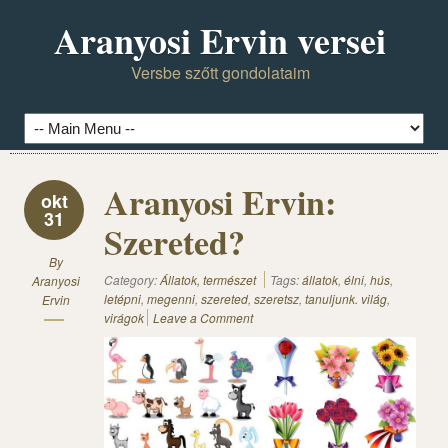
Aranyosi Ervin versei
Versbe szőtt gondolataim
Aranyosi Ervin:
okt
31
Szereted?
By
Category:
Állatok, természet
Tags:
állatok
,
élni
,
hús
,
Aranyosi
letépni
,
megenni
,
szereted
,
szeretsz
,
tanuljunk. világ
,
Ervin
virágok
Leave a Comment