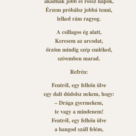
akadnak jobb és rossz napok,
Érzem próbálsz jobbá tenni,
lelked rám ragyog.
A csillagos ég alatt,
Keresem az arcodat,
őrzöm mindig szép emléked,
szívemben marad.
Refrén:
Fentről, egy felhőn ülve
egy dalt dúdolsz nekem, hogy:
– Drága gyermekem,
te vagy a mindenem!
Fentről, egy felhőn ülve
a hangod száll felém,