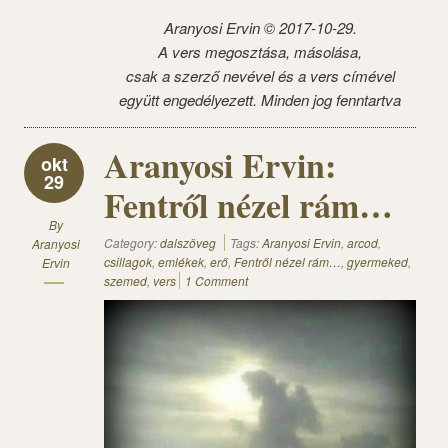
Aranyosi Ervin ©
2017-10-29.
A vers megosztása, másolása,
csak a szerző nevével és a vers címével
együtt engedélyezett. Minden jog fenntartva
Aranyosi Ervin:
okt
29
Fentről nézel rám…
By
Category:
dalszöveg
Tags:
Aranyosi Ervin
,
arcod
,
Aranyosi
csillagok
,
emlékek
,
erő
,
Fentről nézel rám…
,
gyermeked
,
Ervin
szemed
,
vers
1 Comment