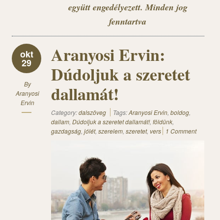
együtt engedélyezett. Minden jog
fenntartva
Aranyosi Ervin:
okt
29
Dúdoljuk a szeretet
By
dallamát!
Aranyosi
Ervin
Category:
dalszöveg
Tags:
Aranyosi Ervin
,
boldog
,
dallam
,
Dúdoljuk a szeretet dallamát!
,
földünk
,
gazdagság
,
jólét
,
szerelem
,
szeretet
,
vers
1 Comment