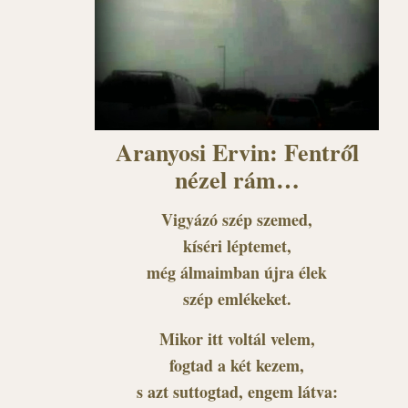
Aranyosi Ervin: Fentről
nézel rám…
Vigyázó szép szemed,
kíséri léptemet,
még álmaimban újra élek
szép emlékeket.
Mikor itt voltál velem,
fogtad a két kezem,
s azt suttogtad, engem látva: