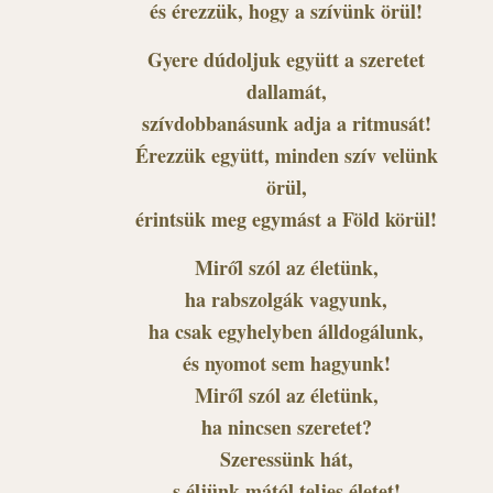
és érezzük, hogy a szívünk örül!
Gyere dúdoljuk együtt a szeretet
dallamát,
szívdobbanásunk adja a ritmusát!
Érezzük együtt, minden szív velünk
örül,
érintsük meg egymást a Föld körül!
Miről szól az életünk,
ha rabszolgák vagyunk,
ha csak egyhelyben álldogálunk,
és nyomot sem hagyunk!
Miről szól az életünk,
ha nincsen szeretet?
Szeressünk hát,
s éljünk mától teljes életet!