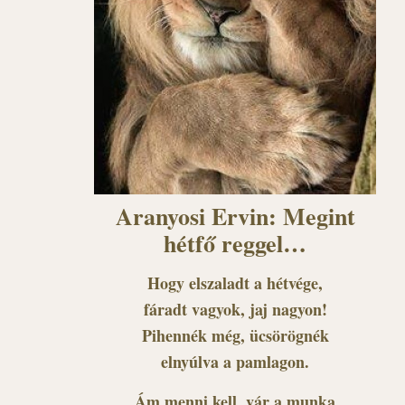
Aranyosi Ervin: Megint
hétfő reggel…
Hogy elszaladt a hétvége,
fáradt vagyok, jaj nagyon!
Pihennék még, ücsörögnék
elnyúlva a pamlagon.
Ám menni kell, vár a munka