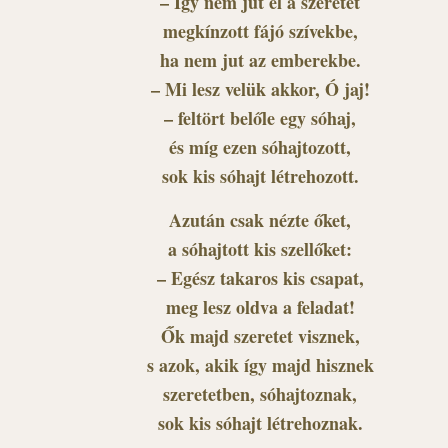
– Így nem jut el a szeretet
megkínzott fájó szívekbe,
ha nem jut az emberekbe.
– Mi lesz velük akkor, Ó jaj!
– feltört belőle egy sóhaj,
és míg ezen sóhajtozott,
sok kis sóhajt létrehozott.
Azután csak nézte őket,
a sóhajtott kis szellőket:
– Egész takaros kis csapat,
meg lesz oldva a feladat!
Ők majd szeretet visznek,
s azok, akik így majd hisznek
szeretetben, sóhajtoznak,
sok kis sóhajt létrehoznak.