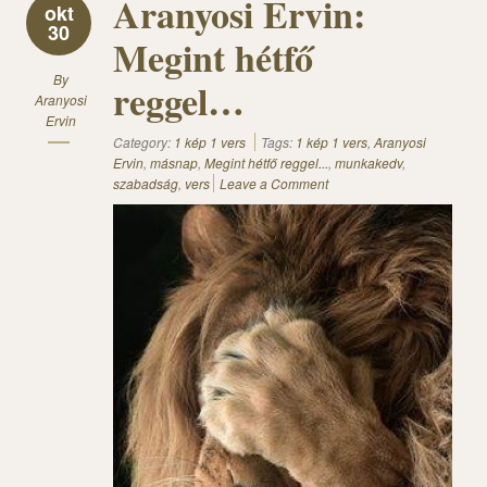
Aranyosi Ervin:
okt
30
Megint hétfő
By
reggel…
Aranyosi
Ervin
Category:
1 kép 1 vers
Tags:
1 kép 1 vers
,
Aranyosi
Ervin
,
másnap
,
Megint hétfő reggel...
,
munkakedv
,
szabadság
,
vers
Leave a Comment