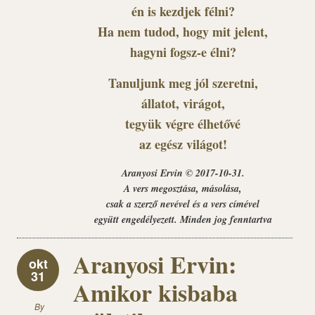
én is kezdjek félni?
Ha nem tudod, hogy mit jelent,
hagyni fogsz-e élni?
Tanuljunk meg jól szeretni,
állatot, virágot,
tegyük végre élhetővé
az egész világot!
Aranyosi Ervin © 2017-10-31.
A vers megosztása, másolása,
csak a szerző nevével és a vers címével
együtt engedélyezett. Minden jog fenntartva
Aranyosi Ervin:
okt
31
Amikor kisbaba
By