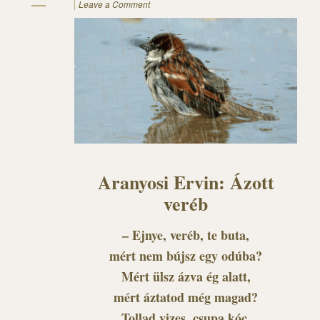
Leave a Comment
Aranyosi Ervin: Ázott
veréb
– Ejnye, veréb, te buta,
mért nem bújsz egy odúba?
Mért ülsz ázva ég alatt,
mért áztatod még magad?
Tollad vizes, csupa kóc,