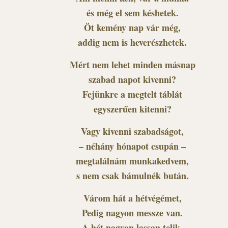
és még el sem késhetek.
Öt kemény nap vár még,
addig nem is heverészhetek.
Mért nem lehet minden másnap
szabad napot kivenni?
Fejünkre a megtelt táblát
egyszerűen kitenni?
Vagy kivenni szabadságot,
– néhány hónapot csupán –
megtalálnám munkakedvem,
s nem csak bámulnék bután.
Várom hát a hétvégémet,
Pedig nagyon messze van.
A hét nagyon lassan telik,