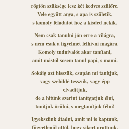
rögtön szüksége lesz két kedves szülőre.
Vele együtt anya, s apa is születik,
s komoly feladatot hoz a kisded nekik.
Nem csak tanulni jön erre a világra,
s nem csak a figyelmet felhívni magára.
Komoly tudnivalót akar tanítani,
amit mástól sosem tanul papi, s mami.
Sokáig azt hisszük, csupán mi tanítjuk,
vagy szelíddé tesszük, vagy épp
elvadítjuk,
de a hitünk szerint tanítgatjuk élni,
tanítjuk örülni, s megtanítjuk félni!
Igyekszünk átadni, amit mi is kaptunk,
függetlenül attól, hogy sikert arattunk,