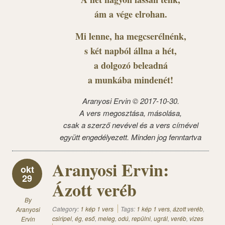
ám a vége elrohan.
Mi lenne, ha megcserélnénk,
s két napból állna a hét,
a dolgozó beleadná
a munkába mindenét!
Aranyosi Ervin © 2017-10-30.
A vers megosztása, másolása,
csak a szerző nevével és a vers címével
együtt engedélyezett. Minden jog fenntartva
Aranyosi Ervin:
okt
29
Ázott veréb
By
Category:
1 kép 1 vers
Tags:
1 kép 1 vers
,
ázott veréb
,
Aranyosi
csiripel
,
ég
,
eső
,
meleg
,
odú
,
repülni
,
ugrál
,
veréb
,
vizes
Ervin