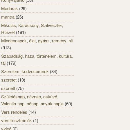
Madarak
(29)
mantra
(26)
Mikulás, Karácsony, Szilveszter,
Húsvét
(191)
Mindennapok, élet, gyász, remény, hit
(913)
Szabadság, haza, történelem, kultúra,
táj
(179)
Szerelem, kedvesemnek
(34)
szeretet
(10)
szonett
(75)
Születésnap, névnap, esküvő,
Valentin-nap, nőnap, anyák napja
(60)
Vers rendelés
(14)
versillusztrációk
(1)
videó
(2)