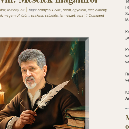
1
I
ász, remény, hit
Tags:
Aranyosi Ervin:
,
barát
,
egyetem
,
élet
,
élmény
,
S
ek magamról
,
öröm
,
szakma
,
születés
,
természet
,
vers
1 Comment
M
Ké
„
Kö
ve
ve
Re
ve
Kö
A
M
o