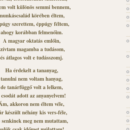
em volt különös semmi bennem,
munkáscsalád körében éltem,
púgy szerettem, éppúgy féltem,
ahogy korábban felmenőim.
A magyar oktatás emlőin,
szívtam magamba a tudásom,
és átlagos volt e tudásszomj.
Ha érdekelt a tananyag,
tanulni nem voltam hanyag,
de tanárfüggő volt a lelkem,
 csodát adott az anyanyelvem!
Ám, akkoron nem éltem véle,
ár készült néhány kis vers-féle,
e senkinek meg nem mutattam,
velük csak időmet múlattam!