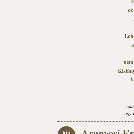
F
ez
Lehe
a
nem 
Kislán
k
csa
együ
Aranyosi E
jún