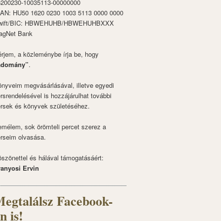
6200230-10035113-00000000
BAN: HU50 1620 0230 1003 5113 0000 0000
wift/BIC: HBWEHUHB/HBWEHUHBXXX
agNet Bank
rjem, a közleménybe írja be, hogy
adomány”
.
nyveim megvásárlásával, illetve egyedi
rsrendelésével is hozzájárulhat további
rsek és könyvek születéséhez.
mélem, sok örömteli percet szerez a
rseim olvasása.
szönettel és hálával támogatásáért:
ranyosi Ervin
egtalálsz Facebook-
n is!