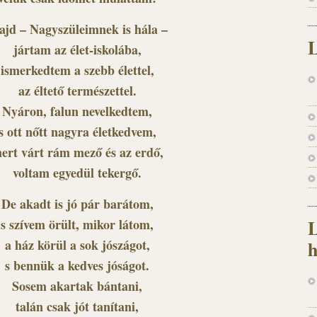
jd – Nagyszüleimnek is hála –
L
jártam az élet-iskolába,
ismerkedtem a szebb élettel,
az éltető természettel.
Nyáron, falun nevelkedtem,
s ott nőtt nagyra életkedvem,
ert várt rám mező és az erdő,
voltam egyedül tekergő.
De akadt is jó pár barátom,
L
s szívem örült, mikor látom,
a ház körül a sok jószágot,
h
s bennük a kedves jóságot.
Sosem akartak bántani,
talán csak jót tanítani,