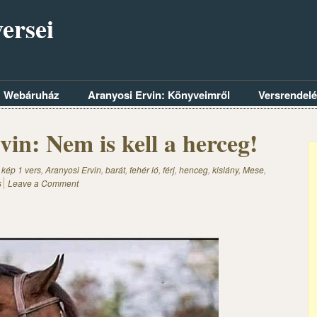
ersei
Webáruház
Aranyosi Ervin: Könyveimről
Versrendel
in: Nem is kell a herceg!
 kép 1 vers
,
Aranyosi Ervin
,
barát
,
fehér ló
,
férj
,
henceg
,
kislány
,
Mese
,
s
Leave a Comment