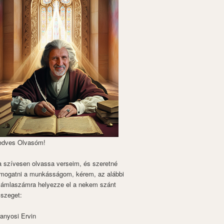
edves Olvasóm!
 szívesen olvassa verseim, és szeretné
mogatni a munkásságom, kérem, az alábbi
zámlaszámra helyezze el a nekem szánt
szeget:
anyosi Ervin