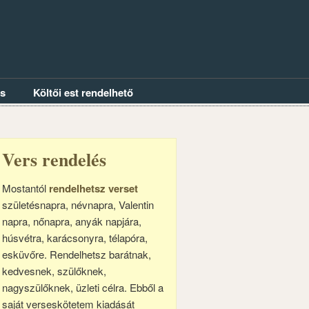
és
Költői est rendelhető
Vers rendelés
Mostantól
rendelhetsz verset
születésnapra, névnapra, Valentin
napra, nőnapra, anyák napjára,
húsvétra, karácsonyra, télapóra,
esküvőre. Rendelhetsz barátnak,
kedvesnek, szülőknek,
nagyszülőknek, üzleti célra. Ebből a
saját verseskötetem kiadását