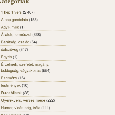
ategóriák
1 kép 1 vers
(2 467)
A nap gondolata
(158)
AgyRímek
(1)
Állatok, természet
(338)
Barátság, család
(54)
dalszöveg
(347)
Egyéb
(1)
Érzelmek, szeretet, magány,
boldogság, vágyakozás
(554)
Esemény
(16)
festmények
(10)
FurcsÁllatok
(28)
Gyerekvers, verses mese
(222)
Humor, vidámság, tréfa
(111)
Könyvajánló
(58)