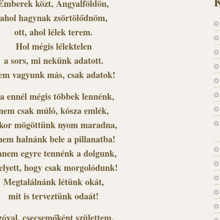
K
Emberek közt, Angyalföldön,
ahol hagynak zsörtölődnöm,
ott, ahol lélek terem.
Hol mégis lélektelen
a sors, mi nekünk adatott.
em vagyunk más, csak adatok!
a ennél mégis többek lennénk,
nem csak múló, kósza emlék,
kor mögöttünk nyom maradna,
nem halnánk bele a pillanatba!
nem egyre tennénk a dolgunk,
elyett, hogy csak morgolódunk!
Megtalálnánk létünk okát,
mit is terveztünk odaát!
zóval, csecsemőként születtem,