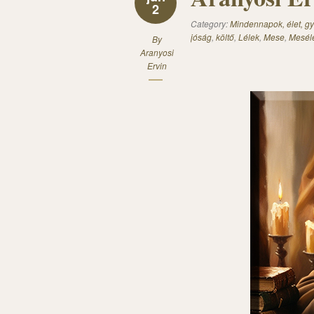
2
Category:
Mindennapok, élet, gy
jóság
,
költő
,
Lélek
,
Mese
,
Mesél
By
Aranyosi
Ervin