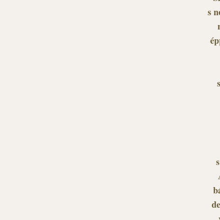
s n
ép
s
b
d