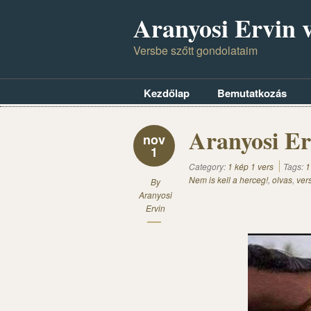
Aranyosi Ervin v
Versbe szőtt gondolataim
Kezdőlap
Bemutatkozás
Aranyosi Erv
nov
1
Category:
1 kép 1 vers
Tags:
1
Nem is kell a herceg!
,
olvas
,
ver
By
Aranyosi
Ervin