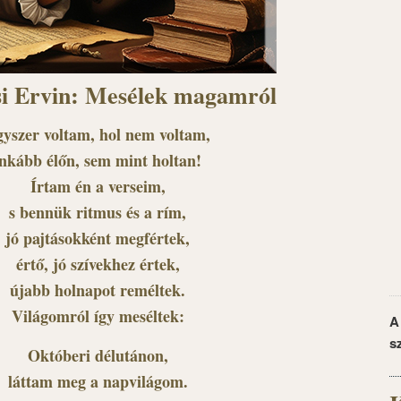
i Ervin: Mesélek magamról
yszer voltam, hol nem voltam,
inkább élőn, sem mint holtan!
Írtam én a verseim,
s bennük ritmus és a rím,
jó pajtásokként megfértek,
értő, jó szívekhez értek,
újabb holnapot reméltek.
Világomról így meséltek:
A
s
Októberi délutánon,
láttam meg a napvilágom.