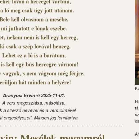
ehér lovon a herceget vártam,
 a ló meg csak úgy jött utánam.
Bele kell olvasnom a mesébe,
mi juthatott e lónak eszébe.
t, nekem nem is kell egy herceg,
ki csak a szép lovával henceg.
Lehet ez a ló is a barátom,
is kell egy bús hercegre várnom!
y vagyok, s nem vágyom még férjre,
erüljön hát minden a helyére!
K
Aranyosi Ervin © 2025-11-01.
Ha
A vers megosztása, másolása,
tá
k a szerző nevével és a vers címével
s
tt engedélyezett. Minden jog fenntartva
ös
rvin: Mesélek magamról
Ar