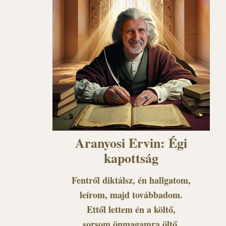
Aranyosi Ervin: Égi
kapottság
Fentről diktálsz, én hallgatom,
leírom, majd továbbadom.
Ettől lettem én a költő,
sorsom önmagamra öltő,