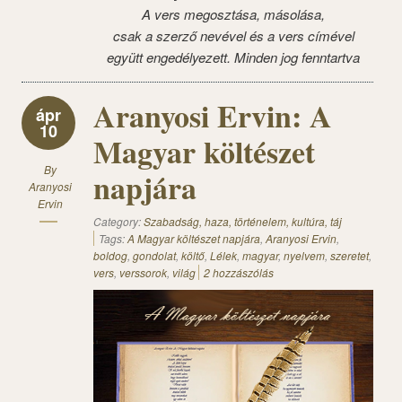
A vers megosztása, másolása,
csak a szerző nevével és a vers címével
együtt engedélyezett. Minden jog fenntartva
Aranyosi Ervin: A
ápr
10
Magyar költészet
By
napjára
Aranyosi
Ervin
Category:
Szabadság, haza, történelem, kultúra, táj
Tags:
A Magyar költészet napjára
,
Aranyosi Ervin
,
boldog
,
gondolat
,
költő
,
Lélek
,
magyar
,
nyelvem
,
szeretet
,
vers
,
verssorok
,
világ
2 hozzászólás