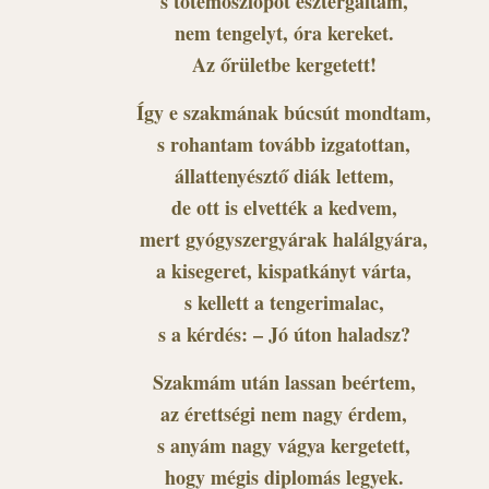
s totemoszlopot esztergáltam,
nem tengelyt, óra kereket.
Az őrületbe kergetett!
Így e szakmának búcsút mondtam,
s rohantam tovább izgatottan,
állattenyésztő diák lettem,
de ott is elvették a kedvem,
mert gyógyszergyárak halálgyára,
a kisegeret, kispatkányt várta,
s kellett a tengerimalac,
s a kérdés: – Jó úton haladsz?
Szakmám után lassan beértem,
az érettségi nem nagy érdem,
s anyám nagy vágya kergetett,
hogy mégis diplomás legyek.