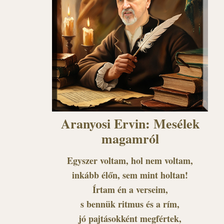
Aranyosi Ervin: Mesélek
magamról
Egyszer voltam, hol nem voltam,
inkább élőn, sem mint holtan!
Írtam én a verseim,
s bennük ritmus és a rím,
jó pajtásokként megfértek,