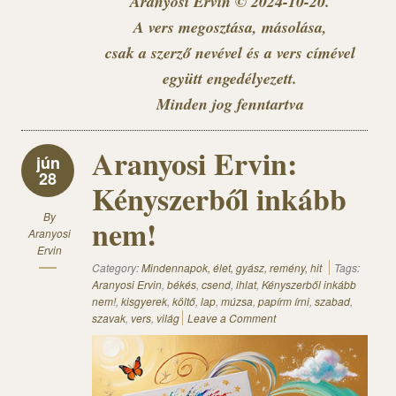
Aranyosi Ervin © 2024-10-20.
A vers megosztása, másolása,
csak a szerző nevével és a vers címével
együtt engedélyezett.
Minden jog fenntartva
Aranyosi Ervin:
jún
28
Kényszerből inkább
By
nem!
Aranyosi
Ervin
Category:
Mindennapok, élet, gyász, remény, hit
Tags:
Aranyosi Ervin
,
békés
,
csend
,
ihlat
,
Kényszerből inkább
nem!
,
kisgyerek
,
költő
,
lap
,
múzsa
,
papírm írni
,
szabad
,
szavak
,
vers
,
világ
Leave a Comment