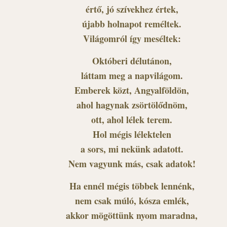
értő, jó szívekhez értek,
újabb holnapot reméltek.
Világomról így meséltek:
Októberi délutánon,
láttam meg a napvilágom.
Emberek közt, Angyalföldön,
ahol hagynak zsörtölődnöm,
ott, ahol lélek terem.
Hol mégis lélektelen
a sors, mi nekünk adatott.
Nem vagyunk más, csak adatok!
Ha ennél mégis többek lennénk,
nem csak múló, kósza emlék,
akkor mögöttünk nyom maradna,