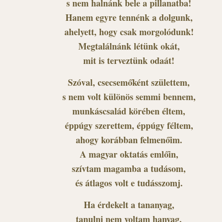
s nem halnánk bele a pillanatba!
Hanem egyre tennénk a dolgunk,
ahelyett, hogy csak morgolódunk!
Megtalálnánk létünk okát,
mit is terveztünk odaát!
Szóval, csecsemőként születtem,
s nem volt különös semmi bennem,
munkáscsalád körében éltem,
éppúgy szerettem, éppúgy féltem,
ahogy korábban felmenőim.
A magyar oktatás emlőin,
szívtam magamba a tudásom,
és átlagos volt e tudásszomj.
Ha érdekelt a tananyag,
tanulni nem voltam hanyag,