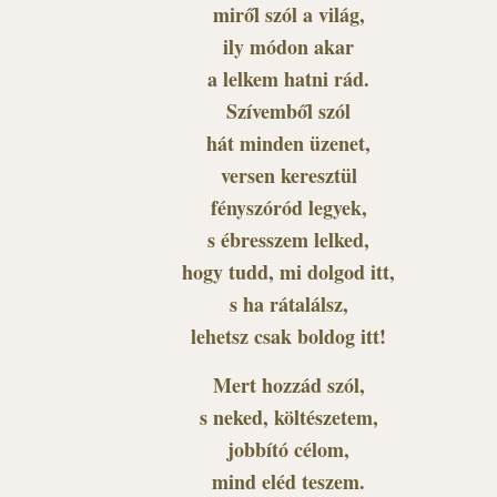
miről szól a világ,
ily módon akar
a lelkem hatni rád.
Szívemből szól
hát minden üzenet,
versen keresztül
fényszóród legyek,
s ébresszem lelked,
hogy tudd, mi dolgod itt,
s ha rátalálsz,
lehetsz csak boldog itt!
Mert hozzád szól,
s neked, költészetem,
jobbító célom,
mind eléd teszem.