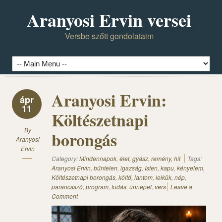
Aranyosi Ervin versei
Versbe szőtt gondolataim
Aranyosi Ervin:
ápr
11
Költészetnapi
By
borongás
Aranyosi
Ervin
Category:
Mindennapok, élet, gyász, remény, hit
Tags:
Aranyosi Ervin
,
bűntelen
,
igazság
,
Isten
,
kapu
,
kényelem
,
Költészetnapi borongás
,
költő
,
lantom
,
lelkük
,
nép
,
parancsszó
,
program
,
tudás
,
ünnepel
,
vers
Leave a
Comment