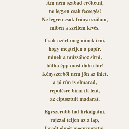
Ám nem szabad erőltetni,
ne legyen csak fecsegés!
Ne legyen csak fránya szólam,
miben a szellem kevés.
Csak azért meg minek írni,
hogy megteljen a papír,
minek a múzsához sírni,
hátha épp most dalra bír!
Kényszerből nem jön az ihlet,
a jó rím is elmarad,
repülésre bírni itt lent,
az elpusztult madarat.
Egyszerűbb hát firkálgatni,
rajzzal teljen az a lap,
fáradt elmét megnyugtatni,