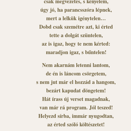
csak megvezetés, s kényelem,
úgy jó, ha parancsszóra lépnek,
mert a lelkük igénytelen…
Dobd csak szemétre azt, ki érted
tette a dolgát szüntelen,
az is igaz, hogy te nem kérted:
maradjon igaz, s bűntelen!
Nem akarnám letenni lantom,
de én is láncom csörgetem,
s nem jut már el hozzád a hangom,
bezárt kapudat döngetem!
Hát írass új verset magadnak,
van már rá program. Jól teszed!
Helyezd sírba, immár nyugodtan,
az érted szóló költészetet!