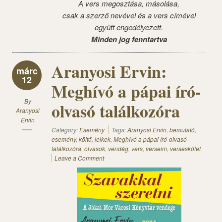
A vers megosztása, másolása,
csak a szerző nevével és a vers címével
együtt engedélyezett.
Minden jog fenntartva
Aranyosi Ervin:
márc
12
Meghívó a pápai író-
By
olvasó találkozóra
Aranyosi
Ervin
Category:
Esemény
Tags:
Aranyosi Ervin
,
bemutató
,
esemény
,
költő
,
lelkek
,
Meghívó a pápai író-olvasó
találkozóra
,
olvasok
,
vendég
,
vers
,
verseim
,
verseskötet
Leave a Comment