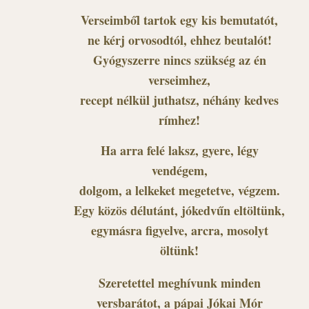
Verseimből tartok egy kis bemutatót,
ne kérj orvosodtól, ehhez beutalót!
Gyógyszerre nincs szükség az én
verseimhez,
recept nélkül juthatsz, néhány kedves
rímhez!
Ha arra felé laksz, gyere, légy
vendégem,
dolgom, a lelkeket megetetve, végzem.
Egy közös délutánt, jókedvűn eltöltünk,
egymásra figyelve, arcra, mosolyt
öltünk!
Szeretettel meghívunk minden
versbarátot, a pápai Jókai Mór