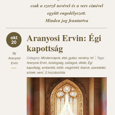
csak a szerző nevével és a vers címével
együtt engedélyezett.
Minden jog fenntartva
Aranyosi Ervin: Égi
okt
20
kapottság
By
Category:
Mindennapok, élet, gyász, remény, hit
Tags:
Aranyosi
Aranyosi Ervin
,
boldogság
,
csillagok
,
diktál
,
Égi
Ervin
kapottság
,
emberibb
,
költő
,
megörökít
,
őseink
,
szeretettel
,
szívek
,
vers
2 hozzászólás