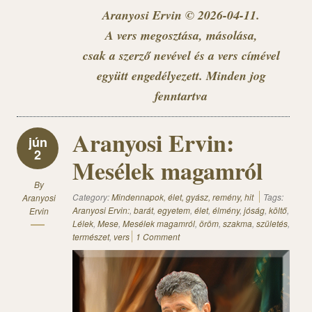
Aranyosi Ervin © 2026-04-11.
A vers megosztása, másolása,
csak a szerző nevével és a vers címével
együtt engedélyezett. Minden jog
fenntartva
Aranyosi Ervin:
jún
2
Mesélek magamról
By
Category:
Mindennapok, élet, gyász, remény, hit
Tags:
Aranyosi
Aranyosi Ervin:
,
barát
,
egyetem
,
élet
,
élmény
,
jóság
,
költő
,
Ervin
Lélek
,
Mese
,
Mesélek magamról
,
öröm
,
szakma
,
születés
,
természet
,
vers
1 Comment