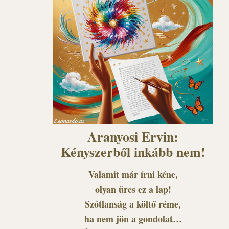
Aranyosi Ervin:
Kényszerből inkább nem!
Valamit már írni kéne,
olyan üres ez a lap!
Szótlanság a költő réme,
ha nem jön a gondolat…