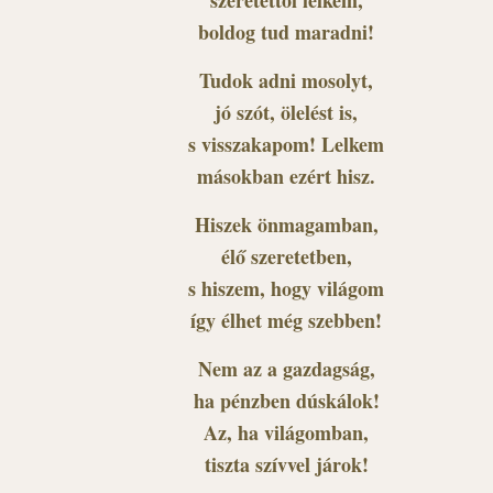
szeretettől lelkem,
boldog tud maradni!
Tudok adni mosolyt,
jó szót, ölelést is,
s visszakapom! Lelkem
másokban ezért hisz.
Hiszek önmagamban,
élő szeretetben,
s hiszem, hogy világom
így élhet még szebben!
Nem az a gazdagság,
ha pénzben dúskálok!
Az, ha világomban,
tiszta szívvel járok!