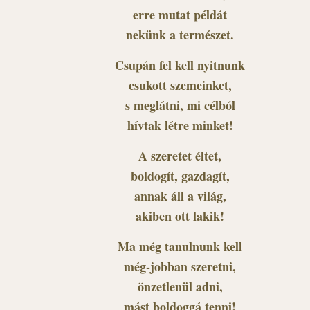
erre mutat példát
nekünk a természet.
Csupán fel kell nyitnunk
csukott szemeinket,
s meglátni, mi célból
hívtak létre minket!
A szeretet éltet,
boldogít, gazdagít,
annak áll a világ,
akiben ott lakik!
Ma még tanulnunk kell
még-jobban szeretni,
önzetlenül adni,
mást boldoggá tenni!