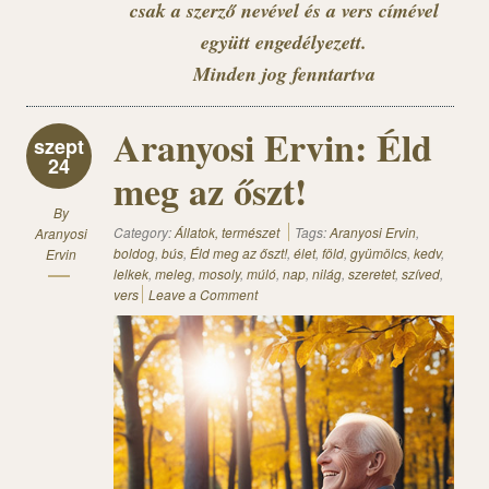
csak a szerző nevével és a vers címével
együtt engedélyezett.
Minden jog fenntartva
Aranyosi Ervin: Éld
szept
24
meg az őszt!
By
Category:
Állatok, természet
Tags:
Aranyosi Ervin
,
Aranyosi
boldog
,
bús
,
Éld meg az őszt!
,
élet
,
föld
,
gyümölcs
,
kedv
,
Ervin
lelkek
,
meleg
,
mosoly
,
múló
,
nap
,
nilág
,
szeretet
,
szíved
,
vers
Leave a Comment