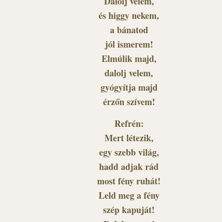
Dalolj velem,
és higgy nekem,
a bánatod
jól ismerem!
Elmúlik majd,
dalolj velem,
gyógyítja majd
érzőn szívem!
Refrén:
Mert létezik,
egy szebb világ,
hadd adjak rád
most fény ruhát!
Leld meg a fény
szép kapuját!