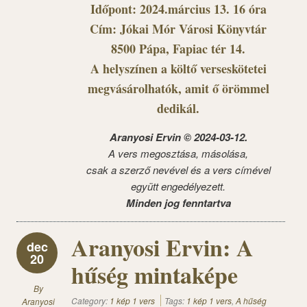
Időpont: 2024.március 13. 16 óra
Cím: Jókai Mór Városi Könyvtár
8500 Pápa, Fapiac tér 14.
A helyszínen a költő verseskötetei
megvásárolhatók, amit ő örömmel
dedikál.
Aranyosi Ervin © 2024-03-12.
A vers megosztása, másolása,
csak a szerző nevével és a vers címével
együtt engedélyezett.
Minden jog fenntartva
Aranyosi Ervin: A
dec
20
hűség mintaképe
By
Category:
1 kép 1 vers
Tags:
1 kép 1 vers
,
A hűség
Aranyosi