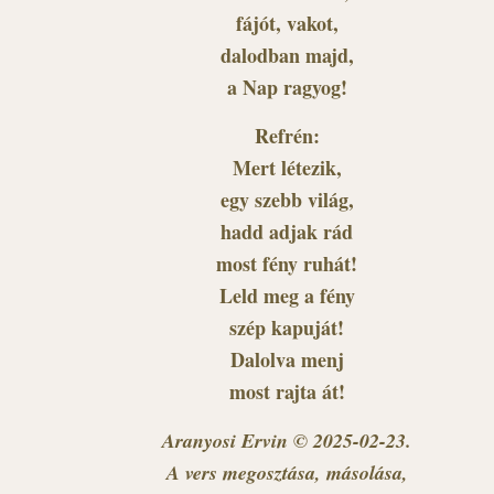
fájót, vakot,
dalodban majd,
a Nap ragyog!
Refrén:
Mert létezik,
egy szebb világ,
hadd adjak rád
most fény ruhát!
Leld meg a fény
szép kapuját!
Dalolva menj
most rajta át!
Aranyosi Ervin © 2025-02-23.
A vers megosztása, másolása,