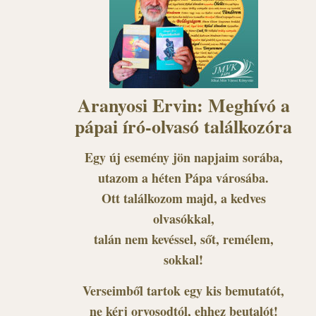
Aranyosi Ervin: Meghívó a
pápai író-olvasó találkozóra
Egy új esemény jön napjaim sorába,
utazom a héten Pápa városába.
Ott találkozom majd, a kedves
olvasókkal,
talán nem kevéssel, sőt, remélem,
sokkal!
Verseimből tartok egy kis bemutatót,
ne kérj orvosodtól, ehhez beutalót!