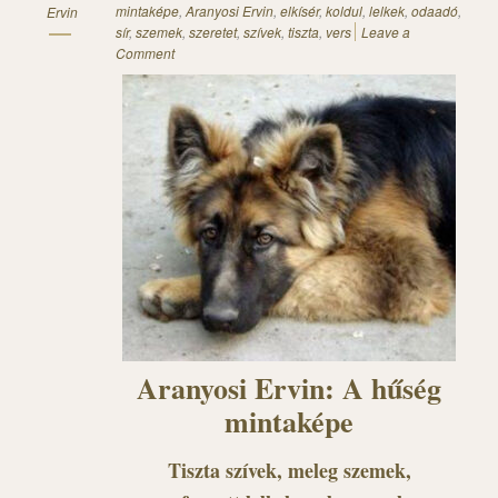
mintaképe
,
Aranyosi Ervin
,
elkísér
,
koldul
,
lelkek
,
odaadó
,
Ervin
sír
,
szemek
,
szeretet
,
szívek
,
tiszta
,
vers
Leave a
Comment
Aranyosi Ervin: A hűség
mintaképe
Tiszta szívek, meleg szemek,