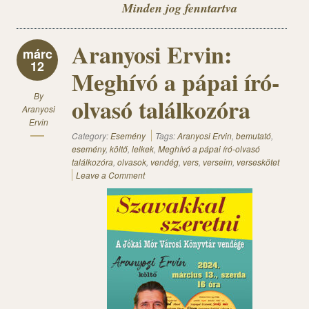
Minden jog fenntartva
Aranyosi Ervin:
márc
12
Meghívó a pápai író-
By
olvasó találkozóra
Aranyosi
Ervin
Category:
Esemény
Tags:
Aranyosi Ervin
,
bemutató
,
esemény
,
költő
,
lelkek
,
Meghívó a pápai író-olvasó
találkozóra
,
olvasok
,
vendég
,
vers
,
verseim
,
verseskötet
Leave a Comment