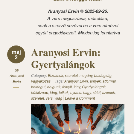
Aranyosi Ervin © 2025-09-26.
A vers megosztása, másolása,
csak a szerző nevével és a vers címével
együtt engedélyezett. Minden jog fenntartva
Aranyosi Ervin:
máj
2
Gyertyalángok
By
Category:
Érzelmek, szeretet, magány, boldogság,
Aranyosi
vágyakozás
Tags:
Aranyosi Ervin
,
árnyék
,
átformál
,
Ervin
boldogul
,
dolgunk
,
felnyit
,
fény
,
Gyertyalángok
,
hétköznap
,
láng
,
lelkek
,
nyomot hagy
,
sötét
,
szemek
,
szeretet
,
vers
,
világ
Leave a Comment