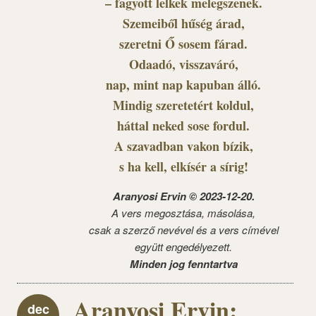
– fagyott lelkek melegszenek.
Szemeiből hűség árad,
szeretni Ő sosem fárad.
Odaadó, visszaváró,
nap, mint nap kapuban álló.
Mindig szeretetért koldul,
háttal neked sose fordul.
A szavadban vakon bízik,
s ha kell, elkísér a sírig!
Aranyosi Ervin © 2023-12-20.
A vers megosztása, másolása,
csak a szerző nevével és a vers címével
együtt engedélyezett.
Minden jog fenntartva
Aranyosi Ervin:
dec