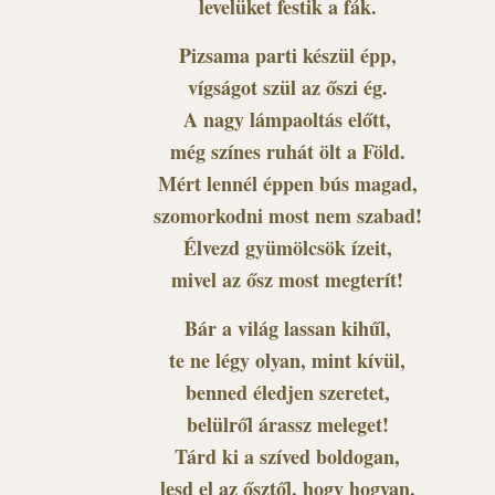
levelüket festik a fák.
Pizsama parti készül épp,
vígságot szül az őszi ég.
A nagy lámpaoltás előtt,
még színes ruhát ölt a Föld.
Mért lennél éppen bús magad,
szomorkodni most nem szabad!
Élvezd gyümölcsök ízeit,
mivel az ősz most megterít!
Bár a világ lassan kihűl,
te ne légy olyan, mint kívül,
benned éledjen szeretet,
belülről árassz meleget!
Tárd ki a szíved boldogan,
lesd el az ősztől, hogy hogyan,