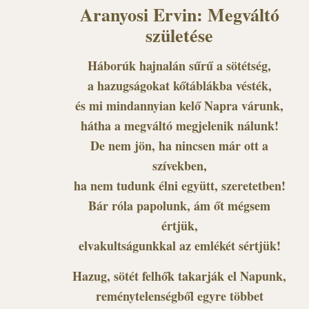
Aranyosi Ervin: Megváltó
születése
Háborúk hajnalán sűrű a sötétség,
a hazugságokat kőtáblákba vésték,
és mi mindannyian kelő Napra várunk,
hátha a megváltó megjelenik nálunk!
De nem jön, ha nincsen már ott a
szívekben,
ha nem tudunk élni együtt, szeretetben!
Bár róla papolunk, ám őt mégsem
értjük,
elvakultságunkkal az emlékét sértjük!
Hazug, sötét felhők takarják el Napunk,
reménytelenségből egyre többet