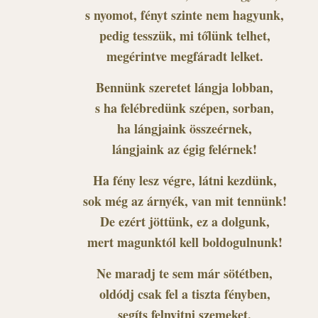
s nyomot, fényt szinte nem hagyunk,
pedig tesszük, mi tőlünk telhet,
megérintve megfáradt lelket.
Bennünk szeretet lángja lobban,
s ha felébredünk szépen, sorban,
ha lángjaink összeérnek,
lángjaink az égig felérnek!
Ha fény lesz végre, látni kezdünk,
sok még az árnyék, van mit tennünk!
De ezért jöttünk, ez a dolgunk,
mert magunktól kell boldogulnunk!
Ne maradj te sem már sötétben,
oldódj csak fel a tiszta fényben,
segíts felnyitni szemeket,