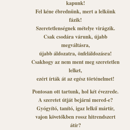
kapunk!
Fel kéne ébrednünk, mert a lelkünk
fázik!
Szeretetlenségnek mételye virágzik.
Csak csodára várunk, újabb
megváltásra,
újabb áldozatra, önfeláldozásra!
Csakhogy az nem ment meg szeretetlen
lelket,
ezért írták át az egész történelmet!
Pontosan ott tartunk, hol két évezrede.
A szeretet útját bejárni mered-e?
Gyógyító, tanító, igaz lelkű mártír,
vajon követőkben rossz hitrendszert
átír?