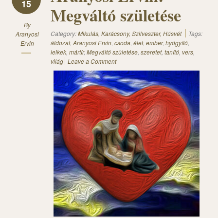
15
Megváltó születése
By
Category:
Mikulás, Karácsony, Szilveszter, Húsvét
Tags:
Aranyosi
áldozat
,
Aranyosi Ervin
,
csoda
,
élet
,
ember
,
hyógyító
,
Ervin
lelkek
,
mártír
,
Megváltó születése
,
szeretet
,
tanító
,
vers
,
világ
Leave a Comment