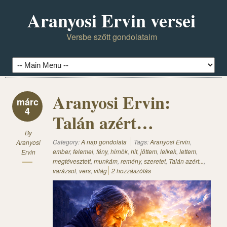
Aranyosi Ervin versei
Versbe szőtt gondolataim
Aranyosi Ervin:
márc
4
Talán azért…
By
Category:
A nap gondolata
Tags:
Aranyosi Ervin
,
Aranyosi
ember
,
felemel
,
fény
,
hirnök
,
hit
,
jöttem
,
lelkek
,
lettem
,
Ervin
megtévesztett
,
munkám
,
remény
,
szeretet
,
Talán azért...
,
varázsol
,
vers
,
világ
2 hozzászólás