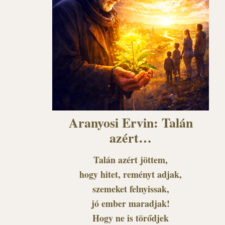
Aranyosi Ervin: Talán
azért…
Talán azért jöttem,
hogy hitet, reményt adjak,
szemeket felnyissak,
jó ember maradjak!
Hogy ne is törődjek