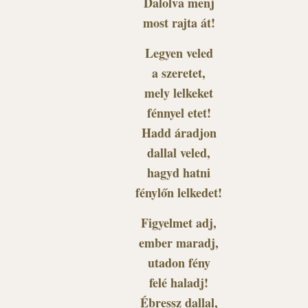
Dalolva menj
most rajta át!
Legyen veled
a szeretet,
mely lelkeket
fénnyel etet!
Hadd áradjon
dallal veled,
hagyd hatni
fénylőn lelkedet!
Figyelmet adj,
ember maradj,
utadon fény
felé haladj!
Ébressz dallal,