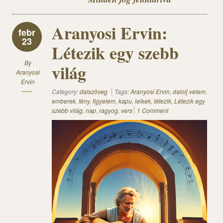
Aranyosi Ervin:
febr
23
Létezik egy szebb
By
világ
Aranyosi
Ervin
Category:
dalszöveg
Tags:
Aranyosi Ervin
,
dalolj velem
,
emberek
,
fény
,
figyelem
,
kapu
,
lelkek
,
létezik
,
Létezik egy
szebb világ
,
nap
,
ragyog
,
vers
1 Comment