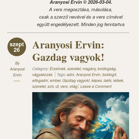
Aranyosi Ervin © 2026-03-04.
A vers megosztása, másolása,
csak a szerző nevével és a vers címével
együtt engedélyezett. Minden jog fenntartva
Aranyosi Ervin:
szept
26
Gazdag vagyok!
By
Category:
Érzelmek, szeretet, magány, boldogság,
Aranyosi
vágyakozás
Tags:
adni
,
Aranyosi Ervin
,
boldogít
,
Ervin
elfogadni
,
ember
,
Gazdag vagyok!
,
képes
,
lakik
,
lelkek
,
szeretet
,
szív
,
út
,
vers
,
világ
Leave a Comment