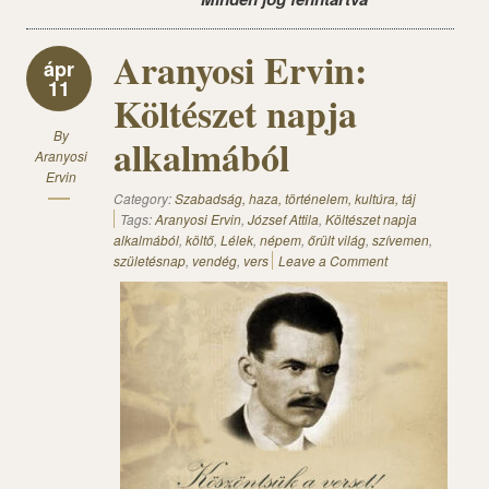
Aranyosi Ervin:
ápr
11
Költészet napja
By
alkalmából
Aranyosi
Ervin
Category:
Szabadság, haza, történelem, kultúra, táj
Tags:
Aranyosi Ervin
,
József Attila
,
Költészet napja
alkalmából
,
költő
,
Lélek
,
népem
,
őrült világ
,
szívemen
,
születésnap
,
vendég
,
vers
Leave a Comment