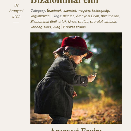
By
Category:
Érzelmek, szeretet, magány, boldogság,
Aranyosi
vágyakozás
Tags:
alkotás
,
Aranyosi Ervin
,
bizalmatlan
,
Ervin
Bizalommal élni!
,
érték
,
kincs
,
szállni
,
szeretet
,
tanulok
,
vendég
,
vers
,
világ
2 hozzászólás
Aranyosi Ervin: