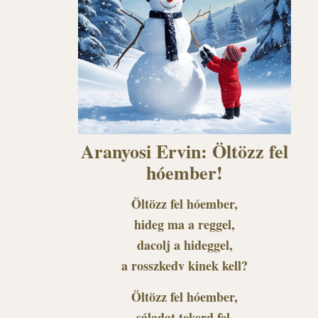
Aranyosi Ervin: Öltözz fel
hóember!
Öltözz fel hóember,
hideg ma a reggel,
dacolj a hideggel,
a rosszkedv kinek kell?
Öltözz fel hóember,
sáladat tekerd fel,