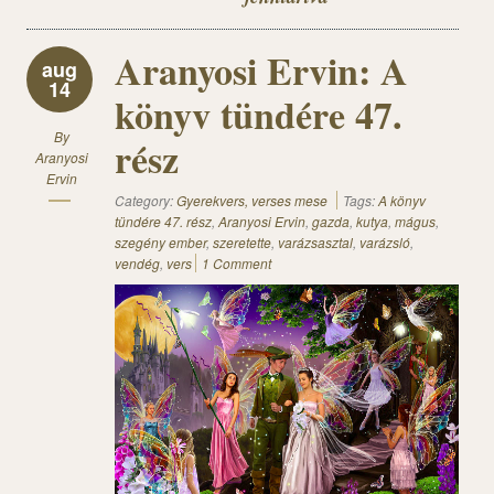
Aranyosi Ervin: A
aug
14
könyv tündére 47.
By
rész
Aranyosi
Ervin
Category:
Gyerekvers, verses mese
Tags:
A könyv
tündére 47. rész
,
Aranyosi Ervin
,
gazda
,
kutya
,
mágus
,
szegény ember
,
szeretette
,
varázsasztal
,
varázsló
,
vendég
,
vers
1 Comment