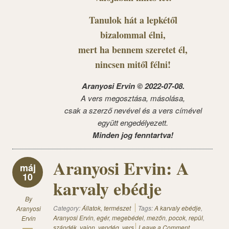
Tanulok hát a lepkétől
bizalommal élni,
mert ha bennem szeretet él,
nincsen mitől félni!
Aranyosi Ervin © 2022-07-08.
A vers megosztása, másolása,
csak a szerző nevével és a vers címével
együtt engedélyezett.
Minden jog fenntartva!
Aranyosi Ervin: A
máj
10
karvaly ebédje
By
Category:
Állatok, természet
Tags:
A karvaly ebédje
,
Aranyosi
Aranyosi Ervin
,
egér
,
megebédel
,
mezőn
,
pocok
,
repül
,
Ervin
szándék
,
vajon
,
vendég
,
vers
Leave a Comment