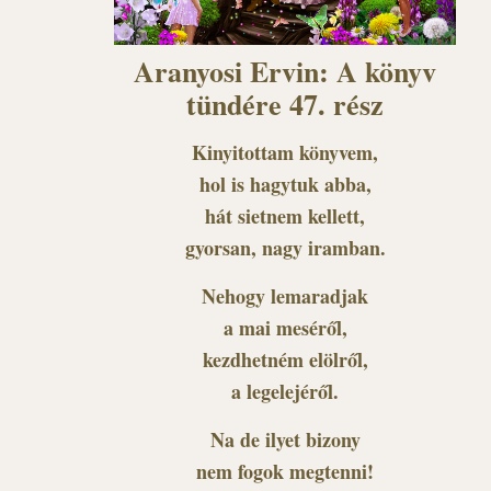
Aranyosi Ervin: A könyv
tündére 47. rész
Kinyitottam könyvem,
hol is hagytuk abba,
hát sietnem kellett,
gyorsan, nagy iramban.
Nehogy lemaradjak
a mai meséről,
kezdhetném elölről,
a legelejéről.
Na de ilyet bizony
nem fogok megtenni!