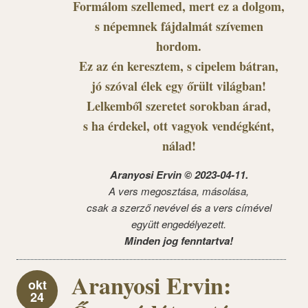
Formálom szellemed, mert ez a dolgom,
s népemnek fájdalmát szívemen
hordom.
Ez az én keresztem, s cipelem bátran,
jó szóval élek egy őrült világban!
Lelkemből szeretet sorokban árad,
s ha érdekel, ott vagyok vendégként,
nálad!
Aranyosi Ervin © 2023-04-11.
A vers megosztása, másolása,
csak a szerző nevével és a vers címével
együtt engedélyezett.
Minden jog fenntartva!
Aranyosi Ervin:
okt
24