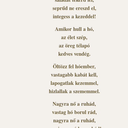
seprűd ne ereszd el,
integess a kezeddel!
Amikor hull a hó,
az élet szép,
az öreg télapó
kedves vendég.
Öltözz fel hóember,
vastagabb kabát kell,
lapogatlak kezemmel,
hizlallak a szememmel.
Nagyra nő a ruhád,
vastag hó borul rád,
nagyra nő a ruhád,