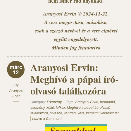
nem ismer rád anyukád!
Aranyosi Ervin © 2024-11-22.
A vers megosztása, másolása,
csak a szerző nevével és a vers címével
együtt engedélyezett.
Minden jog fenntartva
Aranyosi Ervin:
márc
12
Meghívó a pápai író-
By
olvasó találkozóra
Aranyosi
Ervin
Category:
Esemény
Tags:
Aranyosi Ervin
,
bemutató
,
esemény
,
költő
,
lelkek
,
Meghívó a pápai író-olvasó
találkozóra
,
olvasok
,
vendég
,
vers
,
verseim
,
verseskötet
Leave a Comment