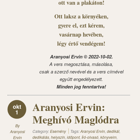
ott van a plakáton!
Ott laksz a környéken,
gyere el, ezt kérem,
vasárnap hevében,
légy értő vendégem!
Aranyosi Ervin © 2022-10-02.
A vers megosztása, másolása,
csak a szerző nevével és a vers címével
együtt engedélyezett.
Minden jog fenntartva!
Aranyosi Ervin:
okt
1
Meghívó Maglódra
By
Category:
Esemény
Tags:
Aranyosi Ervin
,
dedikál
,
Aranyosi
dedikálás
,
helyszín
,
időpont
,
Író-olvasó
,
könyveim
,
Ervin