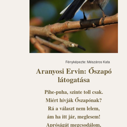
Fényképezte: Mészáros Kata
Aranyosi Ervin: Őszapó
látogatása
Pihe-puha, szinte toll csak.
Miért hívják Őszapónak?
Rá a választ nem lelem,
ám ha itt jár, meglesem!
Apróságát megcsodálom,