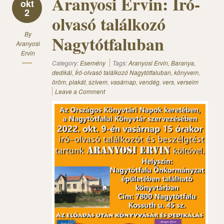
Aranyosi Ervin: Író-
okt
2
olvasó találkozó
By
Nagytótfaluban
Aranyosi
Ervin
Category:
Esemény
Tags:
Aranyosi Ervin
,
Baranya
,
dedikál
,
Író-olvasó találkozó Nagytótfaluban
,
könyvem
,
öröm
,
plakát
,
szívem
,
vasárnap
,
vendég
,
vers
,
verseim
Leave a Comment