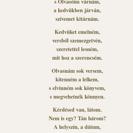
s Olvasóim várnám,
a kedvükben járván,
szívemet kitárnám.
Kedvüket emelném,
versből szemezgetvén,
szeretettel lesném,
mit hoz a szerencsém.
Olvasnám sok versem,
kitenném a lelkem,
s elvinném sok könyvem,
s megvehetnék könnyen.
Kérdésed van, látom.
Nem is egy? Tán három?
A helyszín, a dátum,