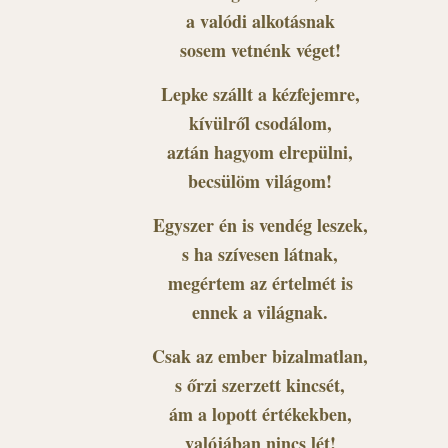
a valódi alkotásnak
sosem vetnénk véget!
Lepke szállt a kézfejemre,
kívülről csodálom,
aztán hagyom elrepülni,
becsülöm világom!
Egyszer én is vendég leszek,
s ha szívesen látnak,
megértem az értelmét is
ennek a világnak.
Csak az ember bizalmatlan,
s őrzi szerzett kincsét,
ám a lopott értékekben,
valójában nincs lét!