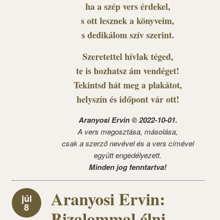
ha a szép vers érdekel,
s ott lesznek a könyveim,
s dedikálom szív szerint.
Szeretettel hívlak téged,
te is hozhatsz ám vendéget!
Tekintsd hát meg a plakátot,
helyszín és időpont vár ott!
Aranyosi Ervin © 2022-10-01.
A vers megosztása, másolása,
csak a szerző nevével és a vers címével
együtt engedélyezett.
Minden jog fenntartva!
Aranyosi Ervin:
júl
8
Bizalommal élni