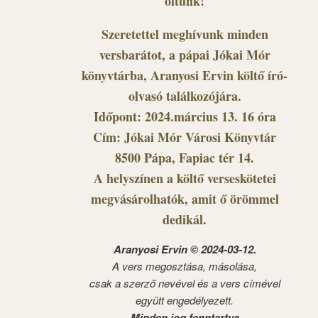
öltünk!
Szeretettel meghívunk minden
versbarátot, a pápai Jókai Mór
könyvtárba, Aranyosi Ervin költő író-
olvasó találkozójára.
Időpont: 2024.március 13. 16 óra
Cím: Jókai Mór Városi Könyvtár
8500 Pápa, Fapiac tér 14.
A helyszínen a költő verseskötetei
megvásárolhatók, amit ő örömmel
dedikál.
Aranyosi Ervin © 2024-03-12.
A vers megosztása, másolása,
csak a szerző nevével és a vers címével
együtt engedélyezett.
Minden jog fenntartva