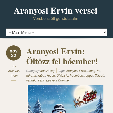
Aranyosi Ervin versei
Versbe szőtt gondolataim
Aranyosi Ervin:
nov
22
Öltözz fel hóember!
By
Category:
dalszöveg
Tags:
Aranyosi Ervin
,
hideg
,
hó
,
Aranyosi
hóruha
,
kabát
,
kezed
,
Öltözz fel hóember!
,
reggel
,
Télapó
,
Ervin
vendég
,
vers
Leave a Comment