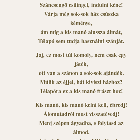
Száncsengő csilingel, indulni kéne!
Várja még sok-sok ház csúszka
kéménye,
ám míg a kis manó alussza álmát,
Télapó sem tudja használni szánját.
Jaj, ez most túl komoly, nem csak egy
játék,
ott van a szánon a sok-sok ajándék.
Múlik az éjjel, hát kiviszi házhoz?
Télapóra ez a kis manó frászt hoz!
Kis manó, kis manó kelni kell, ébredj!
Álomutadról most visszatévedj!
Menj szépen ágyadba, s folytasd az
álmod,