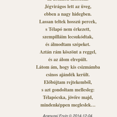
Jégvirágos lett az üveg,
ebben a nagy hidegben.
Lassan teltek hosszú percek,
s Télapó nem érkezett,
szempilláim lecsukódtak,
és álmodtam szépeket.
Aztán rám köszönt a reggel,
és az álom elrepült.
Látom ám, hogy kis csizmámba
csinos ajándék került.
Előbújtam rejtekemből,
s azt gondoltam mellesleg:
Télapócska, jövőre majd,
mindenképpen megleslek…
Aranyosi Ervin © 2014-12-04.