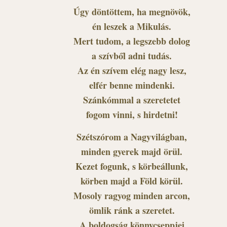
Úgy döntöttem, ha megnövök,
én leszek a Mikulás.
Mert tudom, a legszebb dolog
a szívből adni tudás.
Az én szívem elég nagy lesz,
elfér benne mindenki.
Szánkómmal a szeretetet
fogom vinni, s hirdetni!
Szétszórom a Nagyvilágban,
minden gyerek majd örül.
Kezet fogunk, s körbeállunk,
körben majd a Föld körül.
Mosoly ragyog minden arcon,
ömlik ránk a szeretet.
A boldogság könnycseppjei