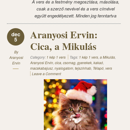
A vers és a festmény megosztása, másolása,
csak a szerző nevével és a vers címével
együtt engedélyezett. Minden jog fenntartva
Aranyosi Ervin:
dec
5
Cica, a Mikulás
By
Category:
1 kép 1 vers
Tags:
1 kép 1 vers
,
a Mikulás
,
Aranyosi
Aranyosi Ervin
,
cica
,
csomag
,
gyerekek
,
kakaó
,
Ervin
macskabajusz
,
nyalogatom
,
tejszínhab
,
Télapó
,
vers
Leave a Comment