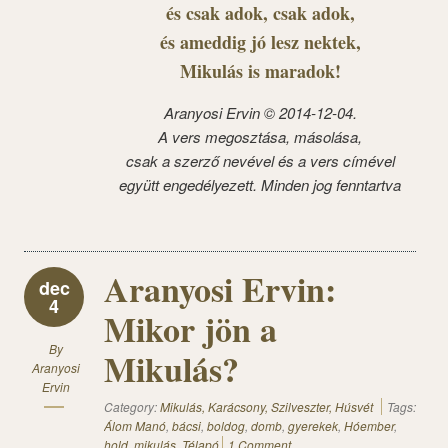
és csak adok, csak adok,
és ameddig jó lesz nektek,
Mikulás is maradok!
Aranyosi Ervin © 2014-12-04.
A vers megosztása, másolása,
csak a szerző nevével és a vers címével
együtt engedélyezett. Minden jog fenntartva
Aranyosi Ervin:
dec
4
Mikor jön a
By
Mikulás?
Aranyosi
Ervin
Category:
Mikulás, Karácsony, Szilveszter, Húsvét
Tags:
Álom Manó
,
bácsi
,
boldog
,
domb
,
gyerekek
,
Hóember
,
hold
,
mikulás
,
Télapó
1 Comment