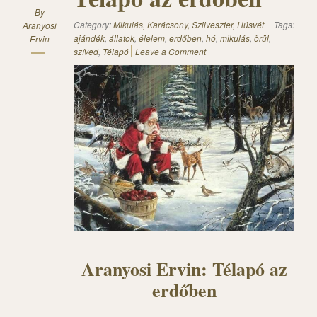
By
Category:
Mikulás, Karácsony, Szilveszter, Húsvét
Tags:
Aranyosi
ajándék
,
állatok
,
élelem
,
erdőben
,
hó
,
mikulás
,
örül
,
Ervin
szíved
,
Télapó
Leave a Comment
Aranyosi Ervin: Télapó az
erdőben