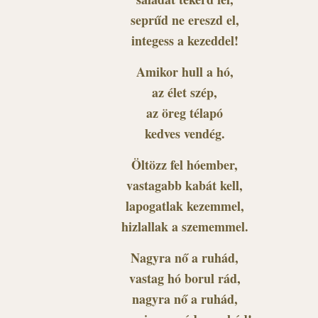
seprűd ne ereszd el,
integess a kezeddel!
Amikor hull a hó,
az élet szép,
az öreg télapó
kedves vendég.
Öltözz fel hóember,
vastagabb kabát kell,
lapogatlak kezemmel,
hizlallak a szememmel.
Nagyra nő a ruhád,
vastag hó borul rád,
nagyra nő a ruhád,