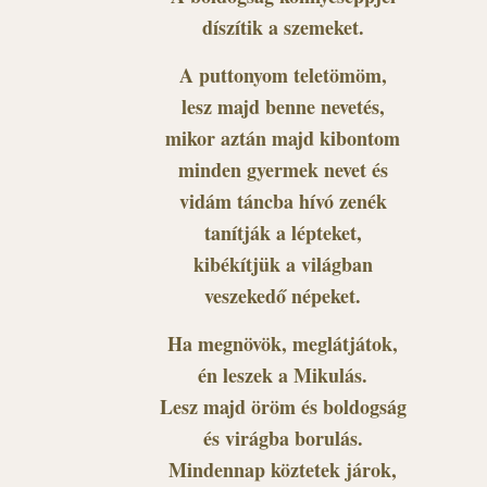
díszítik a szemeket.
A puttonyom teletömöm,
lesz majd benne nevetés,
mikor aztán majd kibontom
minden gyermek nevet és
vidám táncba hívó zenék
tanítják a lépteket,
kibékítjük a világban
veszekedő népeket.
Ha megnövök, meglátjátok,
én leszek a Mikulás.
Lesz majd öröm és boldogság
és virágba borulás.
Mindennap köztetek járok,