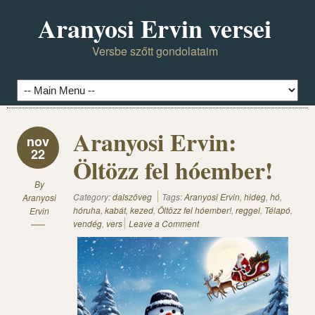
Aranyosi Ervin versei
Versbe szőtt gondolataim
Aranyosi Ervin:
nov
22
Öltözz fel hóember!
By
Category:
dalszöveg
Tags:
Aranyosi Ervin
,
hideg
,
hó
,
Aranyosi
hóruha
,
kabát
,
kezed
,
Öltözz fel hóember!
,
reggel
,
Télapó
,
Ervin
vendég
,
vers
Leave a Comment