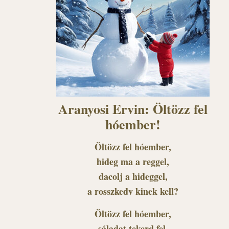
Aranyosi Ervin: Öltözz fel
hóember!
Öltözz fel hóember,
hideg ma a reggel,
dacolj a hideggel,
a rosszkedv kinek kell?
Öltözz fel hóember,
sáladat tekerd fel,