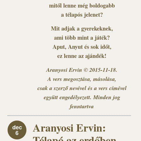
mitől lenne még boldogabb
a télapós jelenet?
Mit adjak a gyerekeknek,
ami több mint a játék?
Aput, Anyut és sok időt,
ez lenne az ajándék!
Aranyosi Ervin © 2015-11-18.
A vers megosztása, másolása,
csak a szerző nevével és a vers címével
együtt engedélyezett. Minden jog
fenntartva
Aranyosi Ervin:
dec
6
Télapó az erdőben