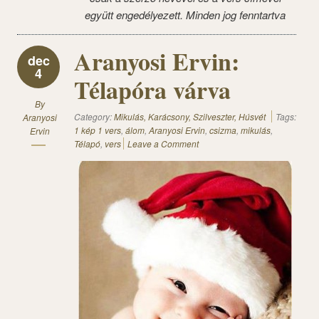
együtt engedélyezett. Minden jog fenntartva
Aranyosi Ervin:
dec
4
Télapóra várva
By
Category:
Mikulás, Karácsony, Szilveszter, Húsvét
Tags:
Aranyosi
1 kép 1 vers
,
álom
,
Aranyosi Ervin
,
csizma
,
mikulás
,
Ervin
Télapó
,
vers
Leave a Comment