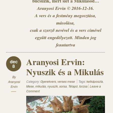
búcsúzik, mert siet a Mikulásod…
Aranyosi Ervin © 2016-12-16.
A vers és a festmény megosztása,
másolása,
csak a szerző nevével és a vers címével
együtt engedélyezett. Minden jog
fenntartva
Aranyosi Ervin:
dec
8
Nyuszik és a Mikulás
By
Category:
Gyerekvers, verses mese
Tags:
kelkáposzta
,
Aranyosi
Mese
,
mikulás
,
nyuszik
,
sorsa
,
Télapó
,
torzsa
Leave a
Ervin
Comment