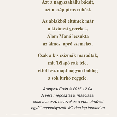
Azt a nagyszakállú bácsit,
azt a szép piros ruhást.
Az ablakból eltűntek már
a kíváncsi gyerekek,
Álom Manó lecsukta
az álmos, apró szemeket.
Csak a kis csizmák maradtak,
mit Télapó rak tele,
ettől lesz majd nagyon boldog
a sok lurkó reggele.
Aranyosi Ervin © 2015-12-04.
A vers megosztása, másolása,
csak a szerző nevével és a vers címével
együtt engedélyezett. Minden jog fenntartva