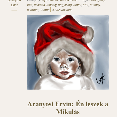
föld
,
mikulás
,
mosoly
,
nagyvilág
,
nevet
,
örül
,
puttony
,
Ervin
szeretet
,
Télapó
3 hozzászólás
Aranyosi Ervin: Én leszek a
Mikulás