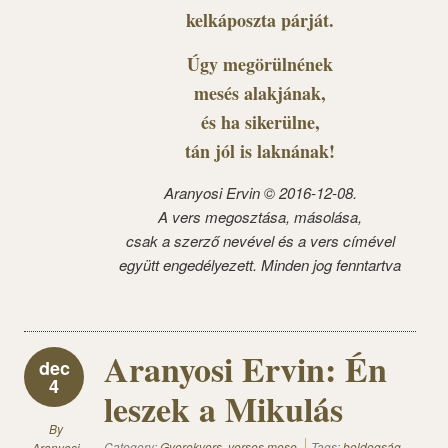
kelkáposzta párját.
Úgy megörülnének
mesés alakjának,
és ha sikerülne,
tán jól is laknának!
Aranyosi Ervin © 2016-12-08.
A vers megosztása, másolása,
csak a szerző nevével és a vers címével
együtt engedélyezett. Minden jog fenntartva
Aranyosi Ervin: Én
dec
4
leszek a Mikulás
By
Category:
Gyerekvers, verses mese
Tags:
boldogság
,
Aranyosi