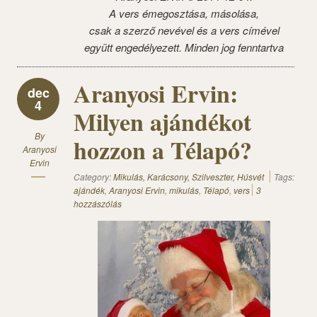
A vers émegosztása, másolása,
csak a szerző nevével és a vers címével
együtt engedélyezett. Minden jog fenntartva
Aranyosi Ervin:
dec
4
Milyen ajándékot
By
hozzon a Télapó?
Aranyosi
Ervin
Category:
Mikulás, Karácsony, Szilveszter, Húsvét
Tags:
ajándék
,
Aranyosi Ervin
,
mikulás
,
Télapó
,
vers
3
hozzászólás