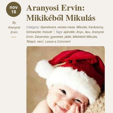
Aranyosi Ervin:
nov
18
Mikikéből Mikulás
By
Category:
Gyerekvers, verses mese
,
Mikulás, Karácsony,
Aranyosi
Szilveszter, Húsvét
Tags:
ajándék
,
Anyu
,
Apu
,
Aranyosi
Ervin
Ervin
,
December
,
gyerekek
,
játék
,
Mikikéből Mikulás
,
Télapó
,
vers
Leave a Comment