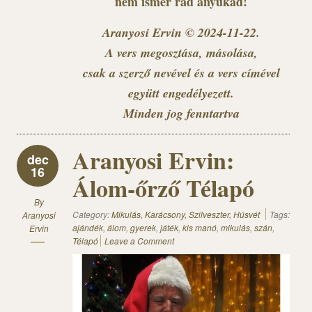
nem ismer rád anyukád!
Aranyosi Ervin © 2024-11-22.
A vers megosztása, másolása,
csak a szerző nevével és a vers címével
együtt engedélyezett.
Minden jog fenntartva
Aranyosi Ervin:
dec
16
Álom-őrző Télapó
By
Category:
Mikulás, Karácsony, Szilveszter, Húsvét
Tags:
Aranyosi
ajándék
,
álom
,
gyerek
,
játék
,
kis manó
,
mikulás
,
szán
,
Ervin
Télapó
Leave a Comment