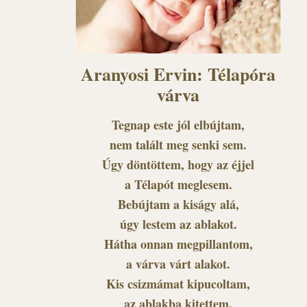
Aranyosi Ervin: Télapóra
várva
Tegnap este jól elbújtam,
nem talált meg senki sem.
Úgy döntöttem, hogy az éjjel
a Télapót meglesem.
Bebújtam a kiságy alá,
úgy lestem az ablakot.
Hátha onnan megpillantom,
a várva várt alakot.
Kis csizmámat kipucoltam,
az ablakba kitettem.