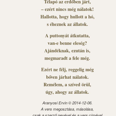
Télapó az erdőben járt,
– ezért nincs még nálatok!
Hallotta, hogy hullott a hó,
s éheznek az állatok.
A puttonyát átkutatta,
van-e benne eleség?
Ajándéknak, ezután is,
megmaradt a fele még.
Ezért ne félj, reggelig még
bőven járhat nálatok.
Remélem, a szíved örül,
úgy, ahogy az állatok.
Aranyosi Ervin © 2014-12-06.
A vers megosztása, másolása,
csak a szerző nevével és a vers címével