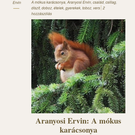
A mókus karácsonya
,
Aranyosi Ervin
,
család
,
csillag
,
Ervin
díszít
,
doboz
,
ételek
,
gyerekek
,
toboz
,
vers
2
hozzászólás
Aranyosi Ervin: A mókus
karácsonya