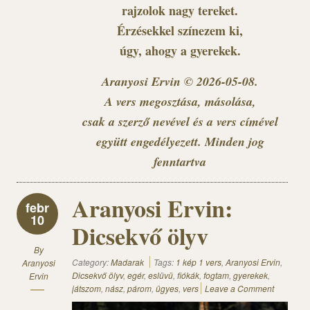
rajzolok nagy tereket.
Érzésekkel színezem ki,
úgy, ahogy a gyerekek.
Aranyosi Ervin © 2026-05-08.
A vers megosztása, másolása,
csak a szerző nevével és a vers címével
együtt engedélyezett. Minden jog
fenntartva
Aranyosi Ervin:
febr
10
Dicsekvő ölyv
By
Category:
Madarak
Tags:
1 kép 1 vers
,
Aranyosi Ervin
,
Aranyosi
Dicsekvő ölyv
,
egér
,
eslüvü
,
fiókák
,
fogtam
,
gyerekek
,
Ervin
játszom
,
nász
,
párom
,
ügyes
,
vers
Leave a Comment