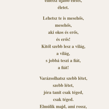
élhetsz újabb életet,
életet.
Lehetsz te is mesehős,
mesehős,
aki okos és erős,
és erős!
Kitől szebb lesz a világ,
a világ,
s jobbá teszi a fiát,
a fiát!
Varázsolhatsz szebb létet,
szebb létet,
jóra tanít csak téged,
csak téged.
Elmúlik majd, ami rossz,