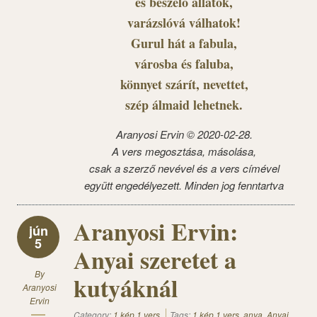
és beszélő állatok,
varázslóvá válhatok!
Gurul hát a fabula,
városba és faluba,
könnyet szárít, nevettet,
szép álmaid lehetnek.
Aranyosi Ervin © 2020-02-28.
A vers megosztása, másolása,
csak a szerző nevével és a vers címével
együtt engedélyezett. Minden jog fenntartva
Aranyosi Ervin:
jún
5
Anyai szeretet a
By
kutyáknál
Aranyosi
Ervin
Category:
1 kép 1 vers
Tags:
1 kép 1 vers
,
anya
,
Anyai