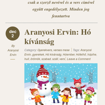
csak a szerző nevével és a vers címével
együtt engedélyezett. Minden jog
fenntartva
Aranyosi Ervin: Hó
dec
2
kívánság
By
Category:
Gyerekvers, verses mese
Tags:
Aranyosi
Aranyosi
Ervin
,
gyerekek
,
Hó kívánság
,
Hóember
,
Hófelhő
,
hópihe
,
Ervin
hull
,
örömök
,
szabad
,
száll
,
vers
Leave a Comment