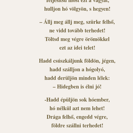
hulljon hó völgyön, s hegyen!
– Állj meg állj meg, szürke felhő,
ne vidd tovább terhedet!
Töltsd meg végre örömökkel
ezt az idei telet!
Hadd csúszkáljunk földön, jégen,
hadd szálljon a hógolyó,
hadd derüljön minden lélek:
– Hidegben is élni jó!
-Hadd épüljön sok hóember,
hó nélkül azt nem lehet!
Drága felhő, engedd végre,
földre szállni terhedet!