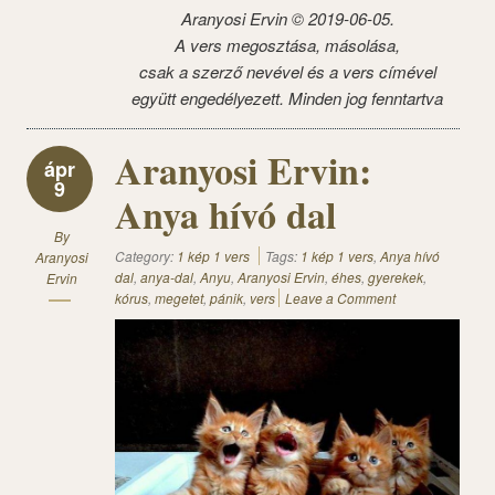
Aranyosi Ervin © 2019-06-05.
A vers megosztása, másolása,
csak a szerző nevével és a vers címével
együtt engedélyezett. Minden jog fenntartva
Aranyosi Ervin:
ápr
9
Anya hívó dal
By
Category:
1 kép 1 vers
Tags:
1 kép 1 vers
,
Anya hívó
Aranyosi
dal
,
anya-dal
,
Anyu
,
Aranyosi Ervin
,
éhes
,
gyerekek
,
Ervin
kórus
,
megetet
,
pánik
,
vers
Leave a Comment