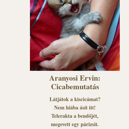
Aranyosi Ervin:
Cicabemutatás
Látjátok a kiscicámat?
Nem hiába ásít itt!
Telerakta a bendőjét,
megevett egy párizsit.