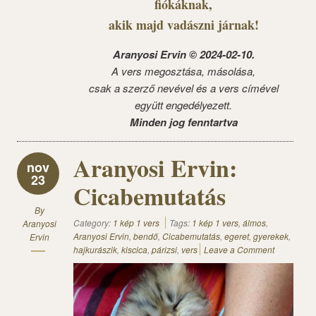
fiókáknak,
akik majd vadászni járnak!
Aranyosi Ervin © 2024-02-10.
A vers megosztása, másolása,
csak a szerző nevével és a vers címével
együtt engedélyezett.
Minden jog fenntartva
Aranyosi Ervin:
nov
23
Cicabemutatás
By
Category:
1 kép 1 vers
Tags:
1 kép 1 vers
,
álmos
,
Aranyosi
Aranyosi Ervin
,
bendő
,
Cicabemutatás
,
egeret
,
gyerekek
,
Ervin
hajkurászik
,
kiscica
,
párizsi
,
vers
Leave a Comment