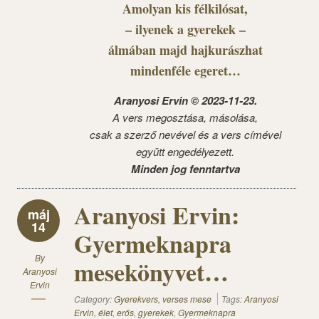
Amolyan kis félkilósat,
– ilyenek a gyerekek –
álmában majd hajkurászhat
mindenféle egeret…
Aranyosi Ervin © 2023-11-23.
A vers megosztása, másolása,
csak a szerző nevével és a vers címével
együtt engedélyezett.
Minden jog fenntartva
Aranyosi Ervin:
máj
14
Gyermeknapra
By
mesekönyvet…
Aranyosi
Ervin
Category:
Gyerekvers, verses mese
Tags:
Aranyosi
Ervin
,
élet
,
erős
,
gyerekek
,
Gyermeknapra