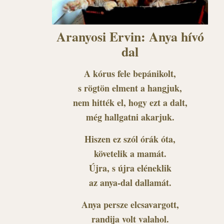
Aranyosi Ervin: Anya hívó
dal
A kórus fele bepánikolt,
s rögtön elment a hangjuk,
nem hitték el, hogy ezt a dalt,
még hallgatni akarjuk.
Hiszen ez szól órák óta,
követelik a mamát.
Újra, s újra eléneklik
az anya-dal dallamát.
Anya persze elcsavargott,
randija volt valahol.