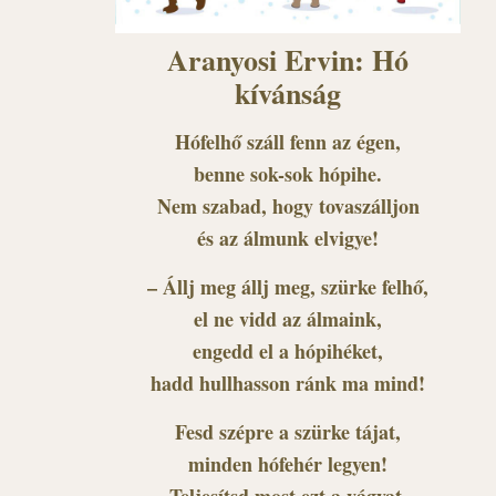
Aranyosi Ervin: Hó
kívánság
Hófelhő száll fenn az égen,
benne sok-sok hópihe.
Nem szabad, hogy tovaszálljon
és az álmunk elvigye!
– Állj meg állj meg, szürke felhő,
el ne vidd az álmaink,
engedd el a hópihéket,
hadd hullhasson ránk ma mind!
Fesd szépre a szürke tájat,
minden hófehér legyen!
Teljesítsd most ezt a vágyat,