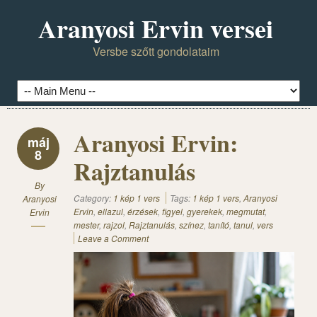
Aranyosi Ervin versei
Versbe szőtt gondolataim
Aranyosi Ervin:
máj
8
Rajztanulás
By
Category:
1 kép 1 vers
Tags:
1 kép 1 vers
,
Aranyosi
Aranyosi
Ervin
,
ellazul
,
érzések
,
figyel
,
gyerekek
,
megmutat
,
Ervin
mester
,
rajzol
,
Rajztanulás
,
színez
,
tanító
,
tanul
,
vers
Leave a Comment