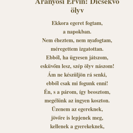
Aranyosi Ervin: Dicsekvő
ölyv
Ekkora egeret fogtam,
a napokban.
Nem éheztem, nem nyafogtam,
méregettem izgatottan.
Ebből, ha ügyesen játszom,
esküvőm lesz, szép ölyv nászom!
Ám ne készüljön rá senki,
ebből csak mi fogunk enni!
Én, s a párom, így beosztom,
megélünk az ingyen koszton.
Üzenem az egereknek,
jövőre is lepjenek meg,
kellenek a gyerekeknek,