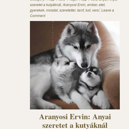
szeretet a kutyáknál
,
Aranyosi Ervin
,
ember
,
etet
,
gyerekek
,
mosdat
,
szeretettel
,
tanít
,
tud
,
vers
Leave a
Comment
Aranyosi Ervin: Anyai
szeretet a kutyáknál