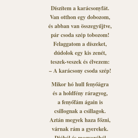
Díszítem a karácsonyfát.
Van otthon egy dobozom,
és abban van összegyűjtve,
pár csoda szép tobozom!
Felaggatom a díszeket,
dúdolok egy kis zenét,
teszek-veszek és élvezem:
– A karácsony csoda szép!
Mikor hó hull fenyőágra
és a holdfény ráragyog,
a fenyőfám ágain is
csillognak a csillagok.
Aztán megyek haza főzni,
várnak rám a gyerekek.
Dióból és mogyoróból