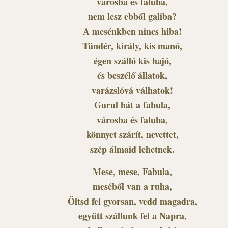
városba és faluba,
nem lesz ebből galiba?
A mesénkben nincs hiba!
Tündér, király, kis manó,
égen szálló kis hajó,
és beszélő állatok,
varázslóvá válhatok!
Gurul hát a fabula,
városba és faluba,
könnyet szárít, nevettet,
szép álmaid lehetnek.
Mese, mese, Fabula,
meséből van a ruha,
Öltsd fel gyorsan, vedd magadra,
együtt szállunk fel a Napra,