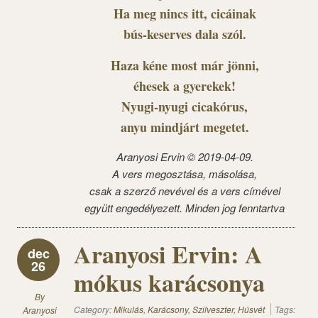
Ha meg nincs itt, cicáinak
bús-keserves dala szól.
Haza kéne most már jönni,
éhesek a gyerekek!
Nyugi-nyugi cicakórus,
anyu mindjárt megetet.
Aranyosi Ervin ©
2019-04-09.
A vers megosztása, másolása,
csak a szerző nevével és a vers címével
együtt engedélyezett. Minden jog fenntartva
Aranyosi Ervin: A
dec
26
mókus karácsonya
By
Category:
Mikulás, Karácsony, Szilveszter, Húsvét
Tags:
Aranyosi