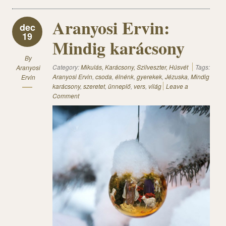
Aranyosi Ervin:
dec
19
Mindig karácsony
By
Category:
Mikulás, Karácsony, Szilveszter, Húsvét
Tags:
Aranyosi
Aranyosi Ervin
,
csoda
,
élnénk
,
gyerekek
,
Jézuska
,
Mindig
Ervin
karácsony
,
szeretet
,
ünneplő
,
vers
,
világ
Leave a
Comment