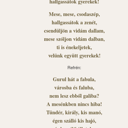
hallgassátok gyerekek!
Mese, mese, csodaszép,
hallgassátok a zenét,
csendüljön a vidám dallam,
mese szóljon vidám dalban,
ti is énekeljetek,
velünk együtt gyerekek!
Refrén:
Gurul hát a fabula,
városba és faluba,
nem lesz ebből galiba?
A mesénkben nincs hiba!
Tündér, király, kis manó,
égen szálló kis hajó,