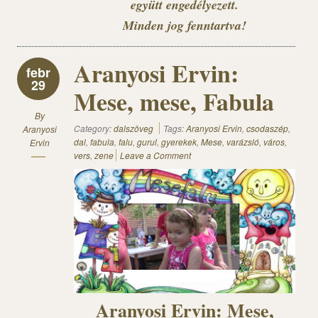
együtt engedélyezett.
Minden jog fenntartva!
Aranyosi Ervin:
febr
29
Mese, mese, Fabula
By
Category:
dalszöveg
Tags:
Aranyosi Ervin
,
csodaszép
,
Aranyosi
dal
,
fabula
,
falu
,
gurul
,
gyerekek
,
Mese
,
varázsló
,
város
,
Ervin
vers
,
zene
Leave a Comment
Aranyosi Ervin: Mese,