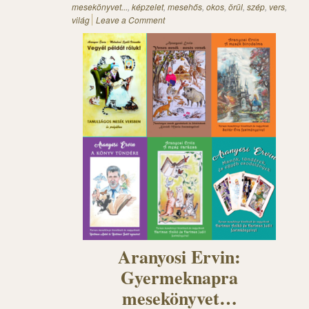
mesekönyvet...
,
képzelet
,
mesehős
,
okos
,
örül
,
szép
,
vers
,
világ
Leave a Comment
Aranyosi Ervin:
Gyermeknapra
mesekönyvet…