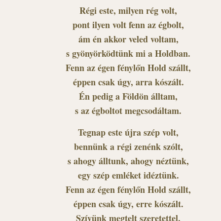
Régi este, milyen rég volt,
pont ilyen volt fenn az égbolt,
ám én akkor veled voltam,
s gyönyörködtünk mi a Holdban.
Fenn az égen fénylőn Hold szállt,
éppen csak úgy, arra kószált.
Én pedig a Földön álltam,
s az égboltot megcsodáltam.
Tegnap este újra szép volt,
bennünk a régi zenénk szólt,
s ahogy álltunk, ahogy néztünk,
egy szép emléket idéztünk.
Fenn az égen fénylőn Hold szállt,
éppen csak úgy, erre kószált.
Szívünk megtelt szeretettel,