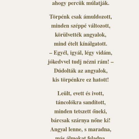
ahogy percük múlatják.
Törpénk csak ámuldozott,
minden széppé változott,
körülvették angyalok,
mind ételt kínálgatott.
– Egyél, igyál, légy vidám,
jókedvvel tudj nézni rám! –
Dúdolták az angyalok,
kis törpénkre ez hatott!
Leült, evett és ivott,
táncolókra sandított,
minden tetszett őneki,
bárcsak szárnya nőne ki!
Angyal lenne, s maradna,
más álmokat feladna,