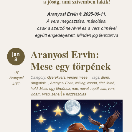
a jóság, ami szívemben lakik!
Aranyosi Ervin © 2025-09-11.
A vers megosztása, másolása,
csak a szerző nevével és a vers címével
együtt engedélyezett. Minden jog fenntartva
Aranyosi Ervin:
jan
8
Mese egy törpének
By
Category:
Gyerekvers, verses mese
Tags:
álom
,
Aranyosi
Angyalok...
,
Aranyosi Ervin
,
csillag
,
csoda
,
élet
,
felhő
,
Ervin
hold
,
Mese egy törpének
,
nap
,
nevet
,
repül
,
sas
,
vers
,
vidám
,
világ
,
zenél
6 hozzászólás