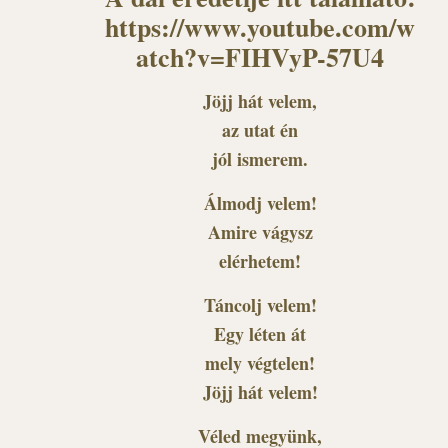
https://www.youtube.com/w
atch?v=FIHVyP-57U4
Jöjj hát velem,
az utat én
jól ismerem.
Álmodj velem!
Amire vágysz
elérhetem!
Táncolj velem!
Egy léten át
mely végtelen!
Jöjj hát velem!
Véled megyünk,