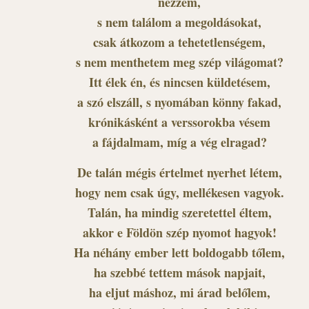
nézzem,
s nem találom a megoldásokat,
csak átkozom a tehetetlenségem,
s nem menthetem meg szép világomat?
Itt élek én, és nincsen küldetésem,
a szó elszáll, s nyomában könny fakad,
krónikásként a verssorokba vésem
a fájdalmam, míg a vég elragad?
De talán mégis értelmet nyerhet létem,
hogy nem csak úgy, mellékesen vagyok.
Talán, ha mindig szeretettel éltem,
akkor e Földön szép nyomot hagyok!
Ha néhány ember lett boldogabb tőlem,
ha szebbé tettem mások napjait,
ha eljut máshoz, mi árad belőlem,