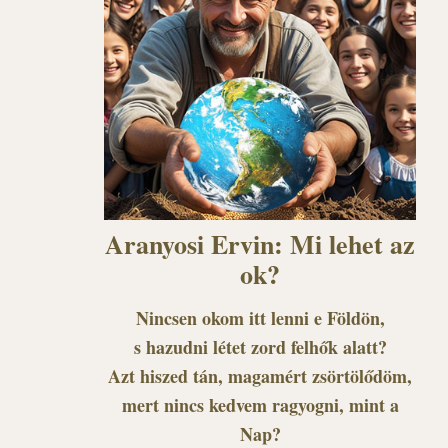
Aranyosi Ervin: Mi lehet az
ok?
Nincsen okom itt lenni e Földön,
s hazudni létet zord felhők alatt?
Azt hiszed tán, magamért zsörtölődöm,
mert nincs kedvem ragyogni, mint a
Nap?