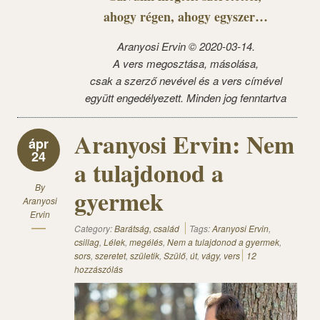
ahogy régen, ahogy egyszer…
Aranyosi Ervin © 2020-03-14.
A vers megosztása, másolása,
csak a szerző nevével és a vers címével
együtt engedélyezett. Minden jog fenntartva
Aranyosi Ervin: Nem
ápr
24
a tulajdonod a
By
gyermek
Aranyosi
Ervin
Category:
Barátság, család
Tags:
Aranyosi Ervin
,
csillag
,
Lélek
,
megélés
,
Nem a tulajdonod a gyermek
,
sors
,
szeretet
,
születik
,
Szülő
,
út
,
vágy
,
vers
12
hozzászólás