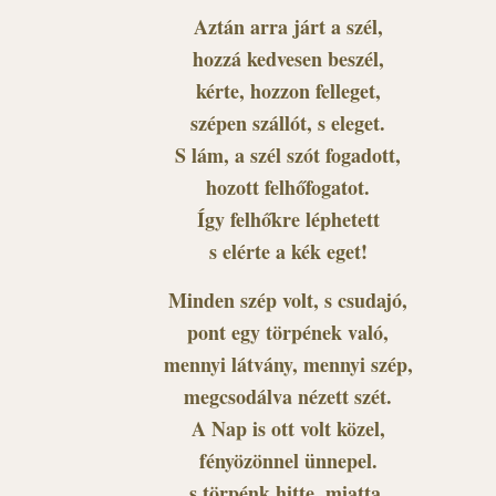
Aztán arra járt a szél,
hozzá kedvesen beszél,
kérte, hozzon felleget,
szépen szállót, s eleget.
S lám, a szél szót fogadott,
hozott felhőfogatot.
Így felhőkre léphetett
s elérte a kék eget!
Minden szép volt, s csudajó,
pont egy törpének való,
mennyi látvány, mennyi szép,
megcsodálva nézett szét.
A Nap is ott volt közel,
fényözönnel ünnepel.
s törpénk hitte, miatta,