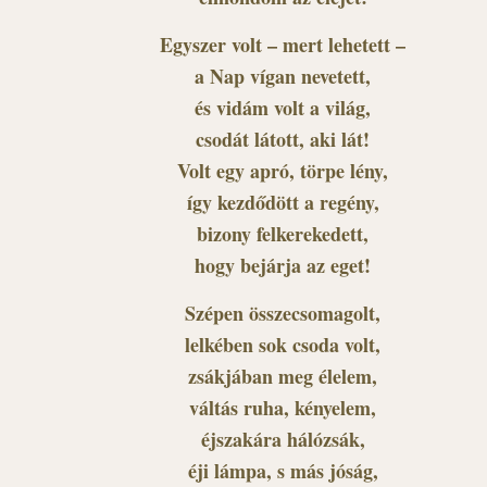
Egyszer volt – mert lehetett –
a Nap vígan nevetett,
és vidám volt a világ,
csodát látott, aki lát!
Volt egy apró, törpe lény,
így kezdődött a regény,
bizony felkerekedett,
hogy bejárja az eget!
Szépen összecsomagolt,
lelkében sok csoda volt,
zsákjában meg élelem,
váltás ruha, kényelem,
éjszakára hálózsák,
éji lámpa, s más jóság,