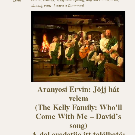
táncolj
,
vers
Leave a Comment
Aranyosi Ervin: Jöjj hát
velem
(The Kelly Family: Who’ll
Come With Me – David’s
song)
A dal eredetije itt található: