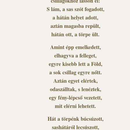
csillagokhoz lásson el!
S lám, a sas szót fogadott,
a hátán helyet adott,
aztán magasba repült,
hátán ott, a törpe ült.
Amint épp emelkedett,
elhagyva a felleget,
egyre kisebb lett a Föld,
a sok csillag egyre nőtt.
Aztán egyet elértek,
odaszálltak, s lenéztek,
egy fény-lépcső vezetett,
mit elérni lehetett.
Hát a törpénk búcsúzott,
sashátáról lecsúszott,