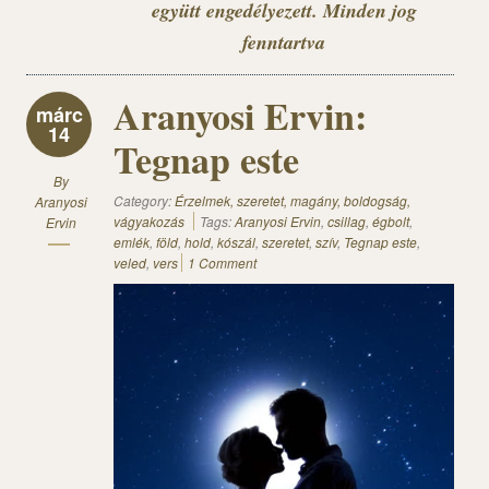
együtt engedélyezett. Minden jog
fenntartva
Aranyosi Ervin:
márc
14
Tegnap este
By
Category:
Érzelmek, szeretet, magány, boldogság,
Aranyosi
vágyakozás
Tags:
Aranyosi Ervin
,
csillag
,
égbolt
,
Ervin
emlék
,
föld
,
hold
,
kószál
,
szeretet
,
szív
,
Tegnap este
,
veled
,
vers
1 Comment