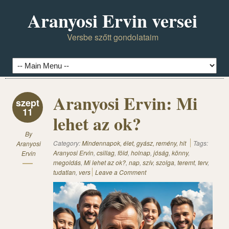
Aranyosi Ervin versei
Versbe szőtt gondolataim
Aranyosi Ervin: Mi
szept
11
lehet az ok?
By
Category:
Mindennapok, élet, gyász, remény, hit
Tags:
Aranyosi
Aranyosi Ervin
,
csillag
,
föld
,
holnap
,
jóság
,
könny
,
Ervin
megoldás
,
Mi lehet az ok?
,
nap
,
szív
,
szolga
,
teremt
,
terv
,
tudatlan
,
vers
Leave a Comment