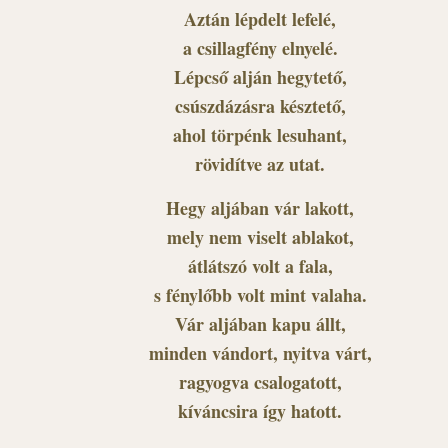
Aztán lépdelt lefelé,
a csillagfény elnyelé.
Lépcső alján hegytető,
csúszdázásra késztető,
ahol törpénk lesuhant,
rövidítve az utat.
Hegy aljában vár lakott,
mely nem viselt ablakot,
átlátszó volt a fala,
s fénylőbb volt mint valaha.
Vár aljában kapu állt,
minden vándort, nyitva várt,
ragyogva csalogatott,
kíváncsira így hatott.