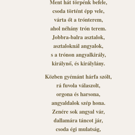
Ment hát törpénk befele,
csoda történt épp vele,
várta őt a trónterem,
ahol néhány trón terem.
Jobbra-balra asztalok,
asztaloknál angyalok,
s a trónon angyalkirály,
királynő, és királylány.
Közben gyémánt hárfa szólt,
rá fuvola válaszolt,
orgona és harsona,
angyaldalok szép hona.
Zenére sok angyal vár,
dallamára táncot jár,
csoda égi mulatság,