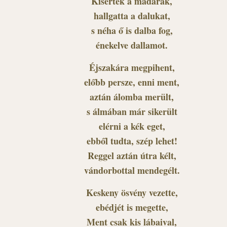
Kísérték a madarak,
hallgatta a dalukat,
s néha ő is dalba fog,
énekelve dallamot.
Éjszakára megpihent,
előbb persze, enni ment,
aztán álomba merült,
s álmában már sikerült
elérni a kék eget,
ebből tudta, szép lehet!
Reggel aztán útra kélt,
vándorbottal mendegélt.
Keskeny ösvény vezette,
ebédjét is megette,
Ment csak kis lábaival,