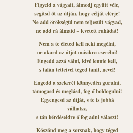
Figyeld a vágyait, álmodj együtt véle,
segítsd őt az útján, hogy célját elérje!
Ne add örökségül nem teljesült vágyad,
ne add rá álmaid – levetett ruhádat!
Nem a te életed kell neki megélni,
ne akard az útját másikra cserélni!
Engedd azzá válni, kivé lennie kell,
s talán tetteivel téged tanít, nevel!
Engedd a szekerét könnyedén gurulni,
támogasd és meglásd, fog ő boldogulni!
Egyengesd az útját, s te is jobbá
válhatsz,
s tán kérdéseidre ő fog adni választ!
Köszönd meg a sorsnak, hogy téged