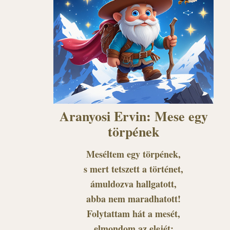
Aranyosi Ervin: Mese egy
törpének
Meséltem egy törpének,
s mert tetszett a történet,
ámuldozva hallgatott,
abba nem maradhatott!
Folytattam hát a mesét,
elmondom az elejét: