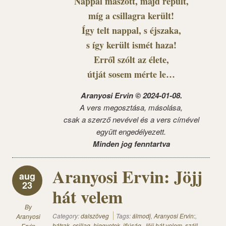
Nappal mászott, majd repült,
míg a csillagra került!
Így telt nappal, s éjszaka,
s így került ismét haza!
Erről szólt az élete,
útját sosem mérte le…
Aranyosi Ervin © 2024-01-08.
A vers megosztása, másolása,
csak a szerző nevével és a vers címével
együtt engedélyezett.
Minden jog fenntartva
Aranyosi Ervin: Jöjj
aug
23
hát velem
By
Category:
dalszöveg
Tags:
álmodj
,
Aranyosi Ervin:
,
Aranyosi
bátrak
,
csillag
,
higgyetek
,
ifjúság
,
Jöjj hát velem
,
száll
,
Ervin