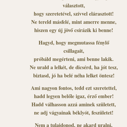
választott,
hogy szeretetével, szívvel elárasztott!
Ne tereld másfelé, mint amerre menne,
hiszen egy új jövő csírázik ki benne!
Hagyd, hogy megmutassa fénylő
csillagait,
próbáld megérteni, ami benne lakik.
Ne urald a lelkét, de dicsérd, ha jót tesz,
biztasd, jó ha belé néha lelket öntesz!
Ami nagyon fontos, tedd ezt szeretettel,
hadd legyen belőle igaz, érző ember!
Hadd válhasson azzá aminek született,
ne adj vágyainak béklyót, feszületet!
Nem a tulajdonod, ne akard uralni,