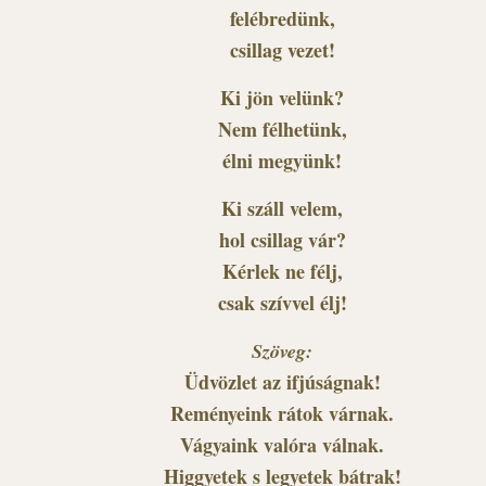
felébredünk,
csillag vezet!
Ki jön velünk?
Nem félhetünk,
élni megyünk!
Ki száll velem,
hol csillag vár?
Kérlek ne félj,
csak szívvel élj!
Szöveg:
Üdvözlet az ifjúságnak!
Reményeink rátok várnak.
Vágyaink valóra válnak.
Higgyetek s legyetek bátrak!