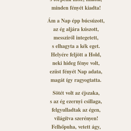
minden fényét kiadta!
Ám a Nap épp búcsúzott,
az ég aljára kúszott,
messziről integetett,
s elhagyta a kék eget.
Helyére feljött a Hold,
neki hideg fénye volt,
ezüst fényét Nap adata,
magát így ragyogtatta.
Sötét volt az éjszaka,
s az ég ezernyi csillaga,
felgyulladtak az égen,
világítva szerényen!
Felhőpuha, vetett ágy,