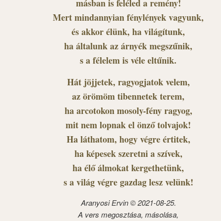
másban is feléled a remény!
Mert mindannyian fénylények vagyunk,
és akkor élünk, ha világítunk,
ha általunk az árnyék megszűnik,
s a félelem is véle eltűnik.
Hát jöjjetek, ragyogjatok velem,
az örömöm tibennetek terem,
ha arcotokon mosoly-fény ragyog,
mit nem lopnak el önző tolvajok!
Ha láthatom, hogy végre értitek,
ha képesek szeretni a szívek,
ha élő álmokat kergethetünk,
s a világ végre gazdag lesz velünk!
Aranyosi Ervin © 2021-08-25.
A vers megosztása, másolása,