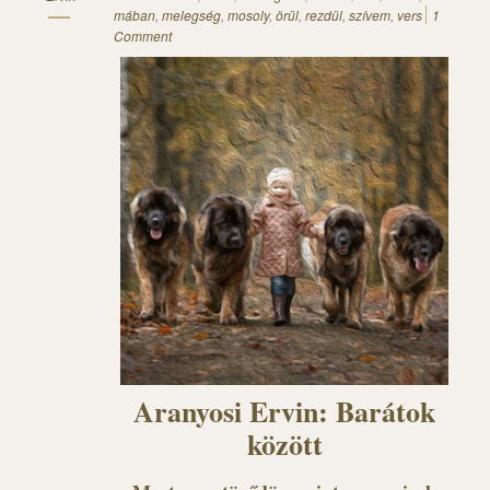
mában
,
melegség
,
mosoly
,
örül
,
rezdül
,
szívem
,
vers
1
Comment
Aranyosi Ervin: Barátok
között