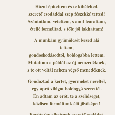
Házat építettem és te kibélelted,
szerető csodáddal szép fészekké tetted!
Szántottam, vetettem, s amit learattam,
étellé formáltad, s tőle jól lakhattam!
A munkám gyümölcsét kezed alá
tettem,
gondoskodásodtól, boldogabbá lettem.
Mutattam a példát az új nemzedéknek,
s te ott voltál nekem végső menedéknek.
Gondoztad a kertet, gyermeket neveltél,
egy apró világot boldoggá szerettél.
Én adtam az erőt, te a szelídséget,
közösen formáltunk élő jövőképet!
Együtt így alkottunk szerető családot,