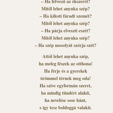
– Ha felveszi az ékszerét?
Mitől lehet anyuka szép?
– Ha kifesti fáradt szemét?
Mitől lehet anyuka szép?
– Ha párja elveszti eszét?
Mitől lehet anyuka szép?
– Ha szép mosolyát szórja szét?
Attól lehet anyuka szép,
ha meleg fészek az otthona!
Ha férje és a gyerekek
örömmel térnek meg oda!
Ha szíve egyformán szeret,
ha mindig tündért alakít,
ha nevelése sose bánt,
s így tesz boldoggá valakit.