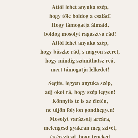
Attól lehet anyuka szép,
hogy tőle boldog a család!
Hogy támogatja álmaid,
boldog mosolyt ragasztva rád!
Attól lehet anyuka szép,
hogy büszke rád, s nagyon szeret,
hogy mindig számíthatsz reá,
mert támogatja lelkedet!
Segíts, legyen anyuka szép,
adj okot rá, hogy szép legyen!
Könnyíts te is az életén,
ne üljön folyton gondhegyen!
Mosolyt varázsolj arcára,
melengesd gyakran meg szívét,
és éreztesd, hogy teneked