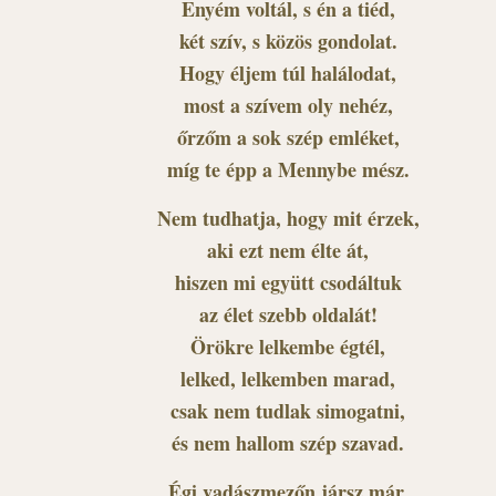
Enyém voltál, s én a tiéd,
két szív, s közös gondolat.
Hogy éljem túl halálodat,
most a szívem oly nehéz,
őrzőm a sok szép emléket,
míg te épp a Mennybe mész.
Nem tudhatja, hogy mit érzek,
aki ezt nem élte át,
hiszen mi együtt csodáltuk
az élet szebb oldalát!
Örökre lelkembe égtél,
lelked, lelkemben marad,
csak nem tudlak simogatni,
és nem hallom szép szavad.
Égi vadászmezőn jársz már,