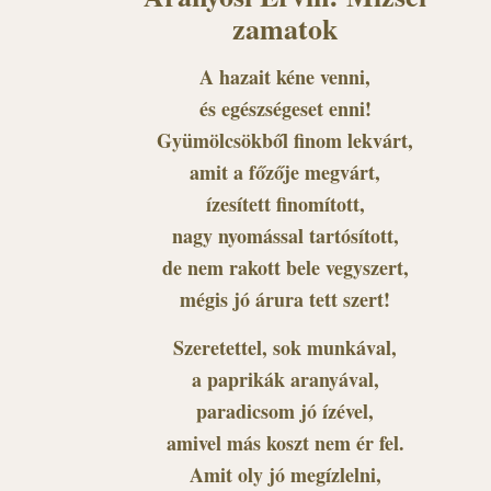
zamatok
A hazait kéne venni,
és egészségeset enni!
Gyümölcsökből finom lekvárt,
amit a főzője megvárt,
ízesített finomított,
nagy nyomással tartósított,
de nem rakott bele vegyszert,
mégis jó árura tett szert!
Szeretettel, sok munkával,
a paprikák aranyával,
paradicsom jó ízével,
amivel más koszt nem ér fel.
Amit oly jó megízlelni,