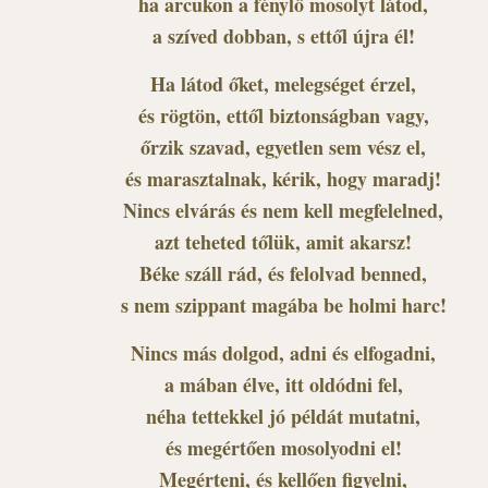
ha arcukon a fénylő mosolyt látod,
a szíved dobban, s ettől újra él!
Ha látod őket, melegséget érzel,
és rögtön, ettől biztonságban vagy,
őrzik szavad, egyetlen sem vész el,
és marasztalnak, kérik, hogy maradj!
Nincs elvárás és nem kell megfelelned,
azt teheted tőlük, amit akarsz!
Béke száll rád, és felolvad benned,
s nem szippant magába be holmi harc!
Nincs más dolgod, adni és elfogadni,
a mában élve, itt oldódni fel,
néha tettekkel jó példát mutatni,
és megértően mosolyodni el!
Megérteni, és kellően figyelni,