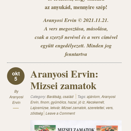
az anyukád, mennyire szép!
Aranyosi Ervin © 2021.11.21.
A vers megosztása, másolása,
csak a szerző nevével és a vers címével
együtt engedélyezett. Minden jog
fenntartva
Aranyosi Ervin:
okt
5
Mizsei zamatok
By
Category:
Barátság, család
Tags:
ajánlom
,
Aranyosi
Aranyosi
Ervin
,
finom
,
gyümölcs
,
hazai
,
jó íz
,
Kecskemét
,
Ervin
Lajosmizse
,
lekvár
,
Mizsei zamatok
,
szeretettel
,
vers
,
zöldség
Leave a Comment