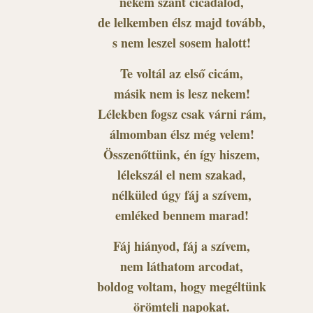
nekem szánt cicadalod,
de lelkemben élsz majd tovább,
s nem leszel sosem halott!
Te voltál az első cicám,
másik nem is lesz nekem!
Lélekben fogsz csak várni rám,
álmomban élsz még velem!
Összenőttünk, én így hiszem,
lélekszál el nem szakad,
nélküled úgy fáj a szívem,
emléked bennem marad!
Fáj hiányod, fáj a szívem,
nem láthatom arcodat,
boldog voltam, hogy megéltünk
örömteli napokat.