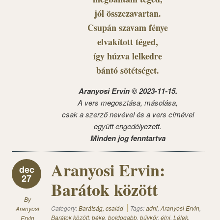
jól összezavartan.
Csupán szavam fénye
elvakított téged,
így húzva lelkedre
bántó sötétséget.
Aranyosi Ervin © 2023-11-15.
A vers megosztása, másolása,
csak a szerző nevével és a vers címével
együtt engedélyezett.
Minden jog fenntartva
Aranyosi Ervin:
dec
27
Barátok között
By
Category:
Barátság, család
Tags:
adni
,
Aranyosi Ervin
,
Aranyosi
Barátok között
,
béke
,
boldogabb
,
bűvkör
,
élni
,
Lélek
,
Ervin