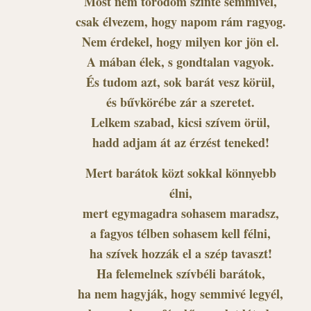
Most nem törődöm szinte semmivel,
csak élvezem, hogy napom rám ragyog.
Nem érdekel, hogy milyen kor jön el.
A mában élek, s gondtalan vagyok.
És tudom azt, sok barát vesz körül,
és bűvkörébe zár a szeretet.
Lelkem szabad, kicsi szívem örül,
hadd adjam át az érzést teneked!
Mert barátok közt sokkal könnyebb
élni,
mert egymagadra sohasem maradsz,
a fagyos télben sohasem kell félni,
ha szívek hozzák el a szép tavaszt!
Ha felemelnek szívbéli barátok,
ha nem hagyják, hogy semmivé legyél,