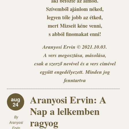
aki befőzte az álmod.
Szívemből ajánlom néked,
legyen tőle jobb az étked,
mert Mizseit kéne venni,
s abból finomakat enni!
Aranyosi Ervin © 2021.10.03.
A vers megosztása, másolása,
csak a szerző nevével és a vers címével
együtt engedélyezett. Minden jog
fenntartva
Aranyosi Ervin: A
aug
24
Nap a lelkemben
By
ragyog
Aranyosi
Ervin