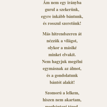
Ám nem egy irányba
gurul a szekerünk,
egyre inkább bántunk,
és rosszul szeretünk!
Más hitrendszeren át
nézzük a világot,
olykor a másiké
minket elvakít.
Nem hagyjuk megélni
egymásnak az álmot,
és a gondolatunk
bántót alakít!
Szomorú a lelkem,
hiszen nem akartam,
megbántani téged,