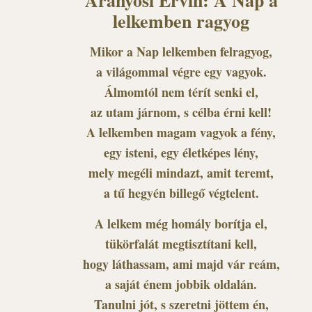
lelkemben ragyog
Mikor a Nap lelkemben felragyog,
a világommal végre egy vagyok.
Álmomtól nem térít senki el,
az utam járnom, s célba érni kell!
A lelkemben magam vagyok a fény,
egy isteni, egy életképes lény,
mely megéli mindazt, amit teremt,
a tű hegyén billegő végtelent.
A lelkem még homály borítja el,
tükörfalát megtisztítani kell,
hogy láthassam, ami majd vár reám,
a saját énem jobbik oldalán.
Tanulni jót, s szeretni jöttem én,