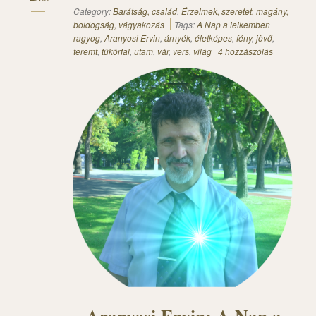
Category:
Barátság, család
,
Érzelmek, szeretet, magány,
boldogság, vágyakozás
Tags:
A Nap a lelkemben
ragyog
,
Aranyosi Ervin
,
árnyék
,
életképes
,
fény
,
jövő
,
teremt
,
tükörfal
,
utam
,
vár
,
vers
,
világ
4 hozzászólás
Aranyosi Ervin: A Nap a