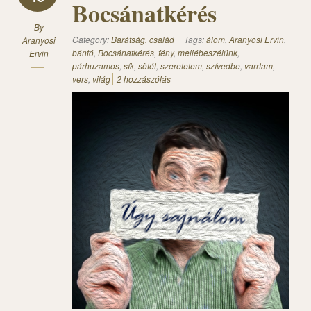
Bocsánatkérés
By
Category:
Barátság, család
Tags:
álom
,
Aranyosi Ervin
,
Aranyosi
bántó
,
Bocsánatkérés
,
fény
,
mellébeszélünk
,
Ervin
párhuzamos
,
sík
,
sötét
,
szeretetem
,
szívedbe
,
varrtam
,
vers
,
világ
2 hozzászólás