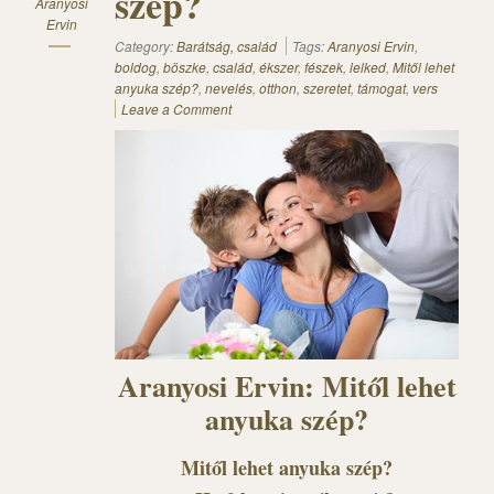
szép?
Aranyosi
Ervin
Category:
Barátság, család
Tags:
Aranyosi Ervin
,
boldog
,
böszke
,
család
,
ékszer
,
fészek
,
lelked
,
Mitől lehet
anyuka szép?
,
nevelés
,
otthon
,
szeretet
,
támogat
,
vers
Leave a Comment
Aranyosi Ervin: Mitől lehet
anyuka szép?
Mitől lehet anyuka szép?