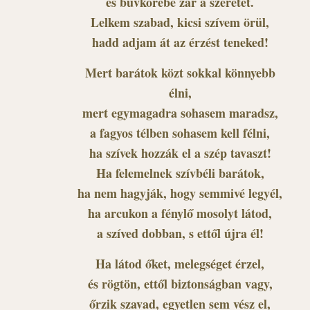
és bűvkörébe zár a szeretet.
Lelkem szabad, kicsi szívem örül,
hadd adjam át az érzést teneked!
Mert barátok közt sokkal könnyebb
élni,
mert egymagadra sohasem maradsz,
a fagyos télben sohasem kell félni,
ha szívek hozzák el a szép tavaszt!
Ha felemelnek szívbéli barátok,
ha nem hagyják, hogy semmivé legyél,
ha arcukon a fénylő mosolyt látod,
a szíved dobban, s ettől újra él!
Ha látod őket, melegséget érzel,
és rögtön, ettől biztonságban vagy,
őrzik szavad, egyetlen sem vész el,