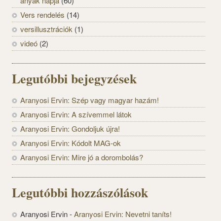
anyák napja
(60)
Vers rendelés
(14)
versillusztrációk
(1)
videó
(2)
Legutóbbi bejegyzések
Aranyosi Ervin: Szép vagy magyar hazám!
Aranyosi Ervin: A szívemmel látok
Aranyosi Ervin: Gondoljuk újra!
Aranyosi Ervin: Kódolt MAG-ok
Aranyosi Ervin: Mire jó a dorombolás?
Legutóbbi hozzászólások
Aranyosi Ervin
-
Aranyosi Ervin: Nevetni taníts!