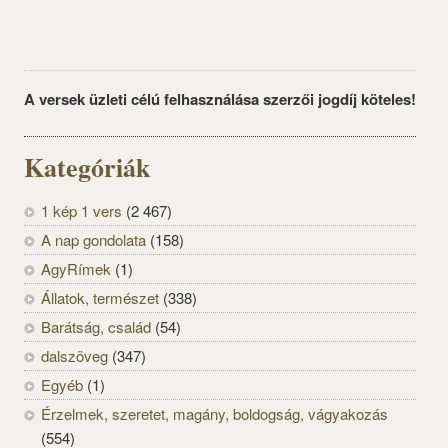
A versek üzleti célú felhasználása szerzői jogdíj köteles!
Kategóriák
1 kép 1 vers
(2 467)
A nap gondolata
(158)
AgyRímek
(1)
Állatok, természet
(338)
Barátság, család
(54)
dalszöveg
(347)
Egyéb
(1)
Érzelmek, szeretet, magány, boldogság, vágyakozás
(554)