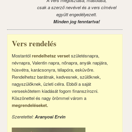
A vers megosztása, másolása,
csak a szerző nevével és a vers címével
együtt engedélyezett.
Minden jog fenntartva!
Vers rendelés
Mostantól
rendelhetsz verset
születésnapra,
névnapra, Valentin napra, nőnapra, anyák napjára,
húsvétra, karácsonyra, télapóra, esküvőre.
Rendelhetsz barátnak, kedvesnek, szülőknek,
nagyszülőknek, üzleti célra. Ebből a saját
verseskötetem kiadását fogom finanszírozni.
Köszönettel és nagy örömmel várom a
megrendeléseket.
Szeretettel:
Aranyosi Ervin