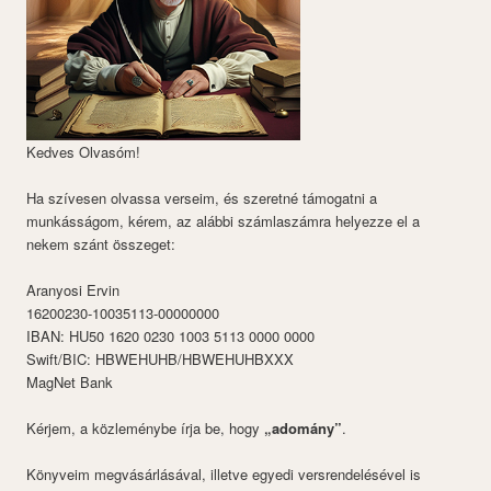
Kedves Olvasóm!
Ha szívesen olvassa verseim, és szeretné támogatni a
munkásságom, kérem, az alábbi számlaszámra helyezze el a
nekem szánt összeget:
Aranyosi Ervin
16200230-10035113-00000000
IBAN: HU50 1620 0230 1003 5113 0000 0000
Swift/BIC: HBWEHUHB/HBWEHUHBXXX
MagNet Bank
Kérjem, a közleménybe írja be, hogy
„adomány”
.
Könyveim megvásárlásával, illetve egyedi versrendelésével is