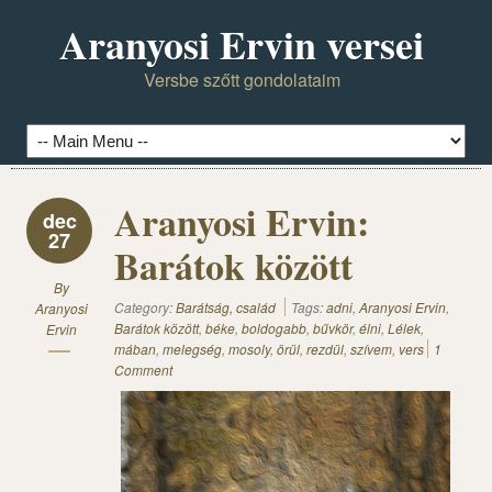
Aranyosi Ervin versei
Versbe szőtt gondolataim
Aranyosi Ervin:
dec
27
Barátok között
By
Category:
Barátság, család
Tags:
adni
,
Aranyosi Ervin
,
Aranyosi
Barátok között
,
béke
,
boldogabb
,
bűvkör
,
élni
,
Lélek
,
Ervin
mában
,
melegség
,
mosoly
,
örül
,
rezdül
,
szívem
,
vers
1
Comment