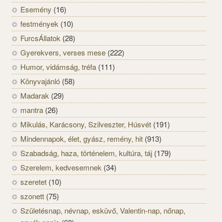
Esemény
(16)
festmények
(10)
FurcsÁllatok
(28)
Gyerekvers, verses mese
(222)
Humor, vidámság, tréfa
(111)
Könyvajánló
(58)
Madarak
(29)
mantra
(26)
Mikulás, Karácsony, Szilveszter, Húsvét
(191)
Mindennapok, élet, gyász, remény, hit
(913)
Szabadság, haza, történelem, kultúra, táj
(179)
Szerelem, kedvesemnek
(34)
szeretet
(10)
szonett
(75)
Születésnap, névnap, esküvő, Valentin-nap, nőnap,