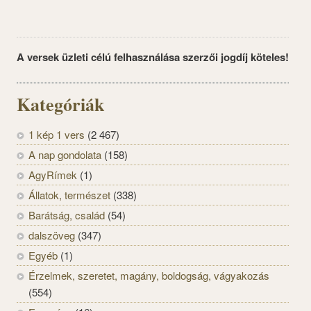
A versek üzleti célú felhasználása szerzői jogdíj köteles!
Kategóriák
1 kép 1 vers
(2 467)
A nap gondolata
(158)
AgyRímek
(1)
Állatok, természet
(338)
Barátság, család
(54)
dalszöveg
(347)
Egyéb
(1)
Érzelmek, szeretet, magány, boldogság, vágyakozás
(554)