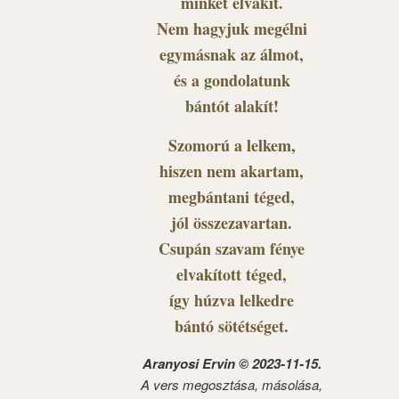
minket elvakít.
Nem hagyjuk megélni
egymásnak az álmot,
és a gondolatunk
bántót alakít!
Szomorú a lelkem,
hiszen nem akartam,
megbántani téged,
jól összezavartan.
Csupán szavam fénye
elvakított téged,
így húzva lelkedre
bántó sötétséget.
Aranyosi Ervin © 2023-11-15.
A vers megosztása, másolása,