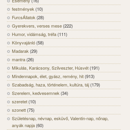
Esemény
(16)
festmények
(10)
FurcsÁllatok
(28)
Gyerekvers, verses mese
(222)
Humor, vidámság, tréfa
(111)
Könyvajánló
(58)
Madarak
(29)
mantra
(26)
Mikulás, Karácsony, Szilveszter, Húsvét
(191)
Mindennapok, élet, gyász, remény, hit
(913)
Szabadság, haza, történelem, kultúra, táj
(179)
Szerelem, kedvesemnek
(34)
szeretet
(10)
szonett
(75)
Születésnap, névnap, esküvő, Valentin-nap, nőnap,
anyák napja
(60)