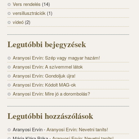
Vers rendelés
(14)
versillusztrációk
(1)
videó
(2)
Legutóbbi bejegyzések
Aranyosi Ervin: Szép vagy magyar hazám!
Aranyosi Ervin: A szívemmel látok
Aranyosi Ervin: Gondoljuk újra!
Aranyosi Ervin: Kódolt MAG-ok
Aranyosi Ervin: Mire jó a dorombolás?
Legutóbbi hozzászólások
Aranyosi Ervin
-
Aranyosi Ervin: Nevetni taníts!
Mária Klára Róka
-
Aranyosi Ervin: Nevetni taníts!