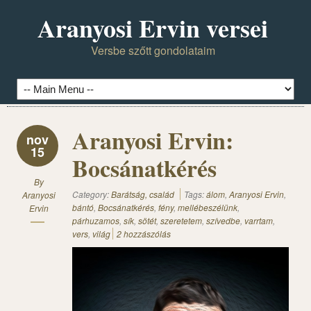
Aranyosi Ervin versei
Versbe szőtt gondolataim
Aranyosi Ervin:
nov
15
Bocsánatkérés
By
Category:
Barátság, család
Tags:
álom
,
Aranyosi Ervin
,
Aranyosi
bántó
,
Bocsánatkérés
,
fény
,
mellébeszélünk
,
Ervin
párhuzamos
,
sík
,
sötét
,
szeretetem
,
szívedbe
,
varrtam
,
vers
,
világ
2 hozzászólás