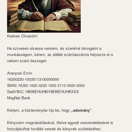
Kedves Olvasóm!
Ha szívesen olvassa verseim, és szeretné támogatni a
munkásságom, kérem, az alábbi számlaszámra helyezze el a
nekem szánt összeget:
Aranyosi Ervin
16200230-10035113-00000000
IBAN: HU50 1620 0230 1003 5113 0000 0000
Swift/BIC: HBWEHUHB/HBWEHUHBXXX
MagNet Bank
Kérjem, a közleménybe írja be, hogy
„adomány”
.
Könyveim megvásárlásával, illetve egyedi versrendelésével is
hozzájárulhat további versek és könyvek születéséhez.