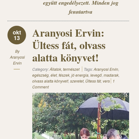
együtt engedélyezett. Minden jog
fenntartva
Aranyosi Ervin:
okt
13
Ültess fát, olvass
By
alatta könyvet!
Aranyosi
Ervin
Category:
Állatok, természet
Tags:
Aranyosi Ervin
,
egészség
,
élet
,
fészek
,
jó energia
,
levegő
,
madarak
,
olvass alatta könyvet!
,
szeretet
,
Ültess fát
,
vers
1
Comment