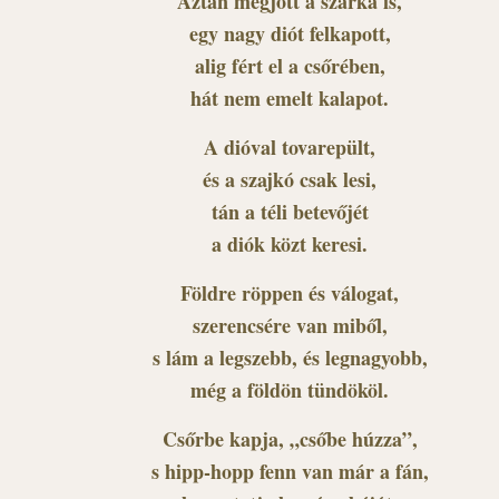
Aztán megjött a szarka is,
egy nagy diót felkapott,
alig fért el a csőrében,
hát nem emelt kalapot.
A dióval tovarepült,
és a szajkó csak lesi,
tán a téli betevőjét
a diók közt keresi.
Földre röppen és válogat,
szerencsére van miből,
s lám a legszebb, és legnagyobb,
még a földön tündököl.
Csőrbe kapja, „csőbe húzza”,
s hipp-hopp fenn van már a fán,