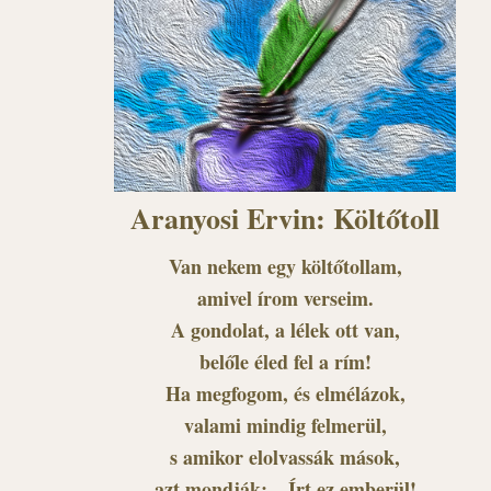
Aranyosi Ervin: Költőtoll
Van nekem egy költőtollam,
amivel írom verseim.
A gondolat, a lélek ott van,
belőle éled fel a rím!
Ha megfogom, és elmélázok,
valami mindig felmerül,
s amikor elolvassák mások,
azt mondják: – Írt ez emberül!