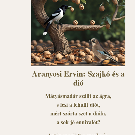
Aranyosi Ervin: Szajkó és a
dió
Mátyásmadár szállt az ágra,
s lesi a lehullt diót,
mért szórta szét a diófa,
a sok jó ennivalót?