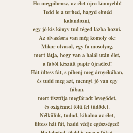
Ha megpihensz, az élet újra könnyebb!
Tedd le a terhed, hagyd elméd
kalandozni,
egy jó kis könyv tud téged lázba hozni.
Az olvasásra van még komoly ok:
Mikor olvasol, egy fa mosolyog,
mert látja, hogy van a halál után élet,
a fából készült papír újraéled!
Hát ültess fát, s pihenj meg árnyékában,
és tudd meg azt, mennyi jó van egy
fában.
mert tisztítja megfáradt levegődet,
és oxigénnel tölti fel tüdődet.
Nélkülük, tudod, kihalna az élet,
ültess hát fát, hadd védje egészséged!
Ha teheted, öleld is meg a fákat,