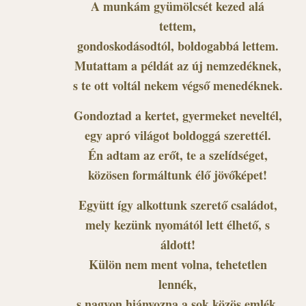
A munkám gyümölcsét kezed alá
tettem,
gondoskodásodtól, boldogabbá lettem.
Mutattam a példát az új nemzedéknek,
s te ott voltál nekem végső menedéknek.
Gondoztad a kertet, gyermeket neveltél,
egy apró világot boldoggá szerettél.
Én adtam az erőt, te a szelídséget,
közösen formáltunk élő jövőképet!
Együtt így alkottunk szerető családot,
mely kezünk nyomától lett élhető, s
áldott!
Külön nem ment volna, tehetetlen
lennék,
s nagyon hiányozna a sok közös emlék.