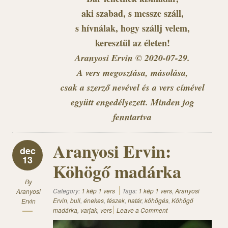
aki szabad, s messze száll,
s hívnálak, hogy szállj velem,
keresztül az életen!
Aranyosi Ervin © 2020-07-29.
A vers megosztása, másolása,
csak a szerző nevével és a vers címével
együtt engedélyezett. Minden jog
fenntartva
Aranyosi Ervin:
dec
13
Köhögő madárka
By
Category:
1 kép 1 vers
Tags:
1 kép 1 vers
,
Aranyosi
Aranyosi
Ervin
,
buli
,
énekes
,
fészek
,
határ
,
köhögés
,
Köhögő
Ervin
madárka
,
varjak
,
vers
Leave a Comment