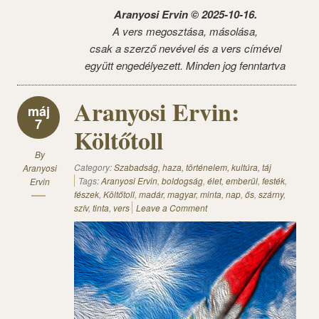
Aranyosi Ervin © 2025-10-16.
A vers megosztása, másolása,
csak a szerző nevével és a vers címével
együtt engedélyezett. Minden jog fenntartva
Aranyosi Ervin:
máj
7
Költőtoll
By
Category:
Szabadság, haza, történelem, kultúra, táj
Aranyosi
Tags:
Aranyosi Ervin
,
boldogság
,
élet
,
emberül
,
festék
,
Ervin
fészek
,
Költőtoll
,
madár
,
magyar
,
minta
,
nap
,
ős
,
szárny
,
szív
,
tinta
,
vers
Leave a Comment