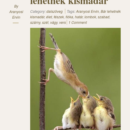
lehetnék kismadár
By
Category:
dalszöveg
Tags:
Aranyosi Ervin
,
Bár lehetnék
Aranyosi
kismadár
,
élet
,
fészek
,
fióka
,
határ
,
lombok
,
szabad
,
Ervin
szárny
,
szél
,
vágy
,
vers
1 Comment