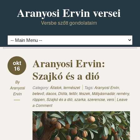
Aranyosi Ervin versei
Versbe szőtt gondolataim
Aranyosi Ervin:
okt
16
Szajkó és a dió
By
Category:
Állatok, természet
Tags:
Aranyosi Ervin
,
Aranyosi
betevő
,
dacos
,
Diófa
,
feltör
,
fészek
,
Mátyásmadár
,
remény
,
Ervin
röppen
,
Szajkó és a dió
,
szarka
,
szerencse
,
vers
Leave
a Comment