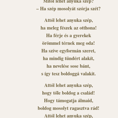
Mitől lehet anyuka szép?
– Ha szép mosolyát szórja szét?
Attól lehet anyuka szép,
ha meleg fészek az otthona!
Ha férje és a gyerekek
örömmel térnek meg oda!
Ha szíve egyformán szeret,
ha mindig tündért alakít,
ha nevelése sose bánt,
s így tesz boldoggá valakit.
Attól lehet anyuka szép,
hogy tőle boldog a család!
Hogy támogatja álmaid,
boldog mosolyt ragasztva rád!
Attól lehet anyuka szép,