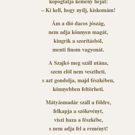
kopogtatja kemény héját:
– Ki kell, hogy nyílj, kiskomám!
Ám a dió dacos jószág,
nem adja könnyen magát,
kiugrik a szorításból,
menti finom vagyonát.
A Szajkó meg száll utána,
szem elöl nem vesztheti,
s azt gondolja, majd fészkében,
könnyebben feltörheti.
Mátyásmadár száll a földre,
felkapja a szökevényt,
viszi haza a fészkébe,
s nem adja fel a reményt!