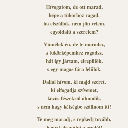
Hívogatom, de ott marad,
képe a tükörhöz ragad,
ha elszállok, nem jön velem,
egyoldalú a szerelem?
Vinnélek én, de te maradsz,
a tükörképemhez ragadsz,
hát így jártam, elrepülök,
s egy magas fára felülök.
Dallal hívom, ki majd szeret,
ki elfogadja szívemet,
közös fészekről álmodik,
s nem hagy kétségbe szállnom itt!
Te meg maradj, s repkedj tovább,
hagyd elrepülni a csodát!