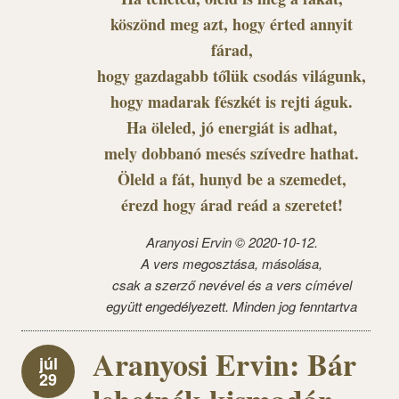
köszönd meg azt, hogy érted annyit
fárad,
hogy gazdagabb tőlük csodás világunk,
hogy madarak fészkét is rejti águk.
Ha öleled, jó energiát is adhat,
mely dobbanó mesés szívedre hathat.
Öleld a fát, hunyd be a szemedet,
érezd hogy árad reád a szeretet!
Aranyosi Ervin © 2020-10-12.
A vers megosztása, másolása,
csak a szerző nevével és a vers címével
együtt engedélyezett. Minden jog fenntartva
Aranyosi Ervin: Bár
júl
29