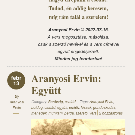
Tudod, én addig keresem,
míg rám talál a szerelem!
Aranyosi Ervin © 2022-07-15.
A vers megosztása, másolása,
csak a szerző nevével és a vers címével
együtt engedélyezett.
Minden jog fenntartva!
Aranyosi Ervin:
febr
13
Együtt
By
Category:
Barátság, család
Tags:
Aranyosi Ervin
,
Aranyosi
boldog
,
család
,
együtt
,
emlék
,
fészek
,
gondoskodás
,
Ervin
menedék
,
munkám
,
példa
,
szerető
,
vers
2 hozzászólás