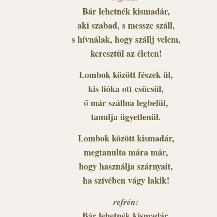
Bár lehetnék kismadár,
aki szabad, s messze száll,
s hívnálak, hogy szállj velem,
keresztül az életen!
Lombok között fészek ül,
kis fióka ott csücsül,
ő már szállna legbelül,
tanulja ügyetlenül.
Lombok között kismadár,
megtanulta mára már,
hogy használja szárnyait,
ha szívében vágy lakik!
refrén:
Bár lehetnék kismadár,