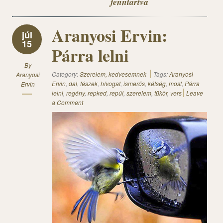
fenntartva
Aranyosi Ervin:
júl
15
Párra lelni
By
Category:
Szerelem, kedvesemnek
Tags:
Aranyosi
Aranyosi
Ervin
,
dal
,
fészek
,
hívogat
,
ismerős
,
kétség
,
most
,
Párra
Ervin
lelni
,
regény
,
repked
,
repül
,
szerelem
,
tükör
,
vers
Leave
a Comment