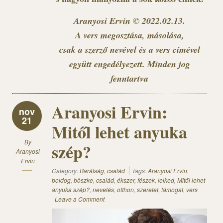
Aranyosi Ervin © 2022.02.13.
A vers megosztása, másolása,
csak a szerző nevével és a vers címével
együtt engedélyezett. Minden jog
fenntartva
Aranyosi Ervin:
nov
21
Mitől lehet anyuka
By
szép?
Aranyosi
Ervin
Category:
Barátság, család
Tags:
Aranyosi Ervin
,
boldog
,
böszke
,
család
,
ékszer
,
fészek
,
lelked
,
Mitől lehet
anyuka szép?
,
nevelés
,
otthon
,
szeretet
,
támogat
,
vers
Leave a Comment