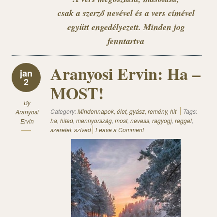
csak a szerző nevével és a vers címével
együtt engedélyezett. Minden jog
fenntartva
Aranyosi Ervin: Ha –
jan
2
MOST!
By
Category:
Mindennapok, élet, gyász, remény, hit
Tags:
Aranyosi
ha
,
hited
,
mennyország
,
most
,
nevess
,
ragyogj
,
reggel
,
Ervin
szeretet
,
szíved
Leave a Comment