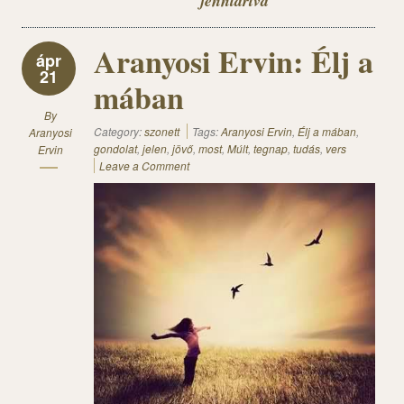
fenntartva
Aranyosi Ervin: Élj a
ápr
21
mában
By
Category:
szonett
Tags:
Aranyosi Ervin
,
Élj a mában
,
Aranyosi
gondolat
,
jelen
,
jövő
,
most
,
Múlt
,
tegnap
,
tudás
,
vers
Ervin
Leave a Comment