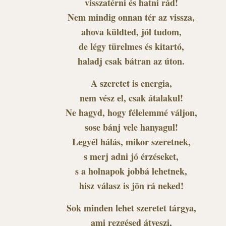
visszatérni és hatni rád!
Nem mindig onnan tér az vissza,
ahova küldted, jól tudom,
de légy türelmes és kitartó,
haladj csak bátran az úton.
A szeretet is energia,
nem vész el, csak átalakul!
Ne hagyd, hogy félelemmé váljon,
sose bánj vele hanyagul!
Legyél hálás, mikor szeretnek,
s merj adni jó érzéseket,
s a holnapok jobbá lehetnek,
hisz válasz is jön rá neked!
Sok minden lehet szeretet tárgya,
ami rezgésed átveszi,