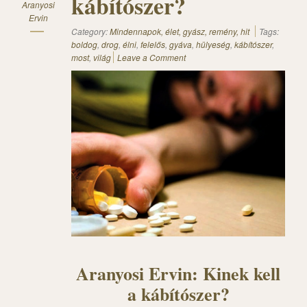
kábítószer?
Aranyosi
Ervin
Category:
Mindennapok, élet, gyász, remény, hit
Tags:
boldog
,
drog
,
élni
,
felelős
,
gyáva
,
hülyeség
,
kábítószer
,
most
,
világ
Leave a Comment
Aranyosi Ervin: Kinek kell
a kábítószer?