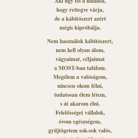
Aki úgy fél a haláltól,
hogy rettegve várja,
de a kábítószert azért
mégis kipróbálja.
Nem használok kábítószert,
nem kell olyan álom,
vágyaimat, céljaimat
a MOST-ban találom.
Megélem a valóságom,
nincsen okom félni,
tudatosan élem létem,
s át akarom élni.
Felelősséget vállalok,
óvom egészségem,
gyűjtögetem sok-sok valós,