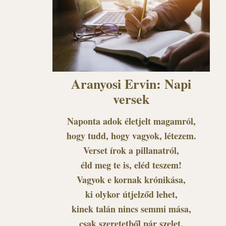
Aranyosi Ervin: Napi
versek
Naponta adok életjelt magamról,
hogy tudd, hogy vagyok, létezem.
Verset írok a pillanatról,
éld meg te is, eléd teszem!
Vagyok e kornak krónikása,
ki olykor útjelződ lehet,
kinek talán nincs semmi mása,
csak szeretetből pár szelet.