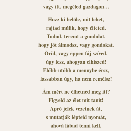
vagy itt, megéled gazdagon…
Hozz ki belőle, mit lehet,
rajtad múlik, hogy élteted.
Tudod, teremt a gondolat,
hogy jót álmodsz, vagy gondokat.
Örül, vagy éppen fáj szíved,
úgy lesz, ahogyan elhiszed!
Előbb-utóbb a mennybe érsz,
lassabban úgy, ha nem remélsz!
Ám mért ne élhetnéd meg itt?
Figyeld az élet mit tanít!
Apró jelek vezetnek át,
s mutatják lépteid nyomát,
ahová lábad tenni kell,