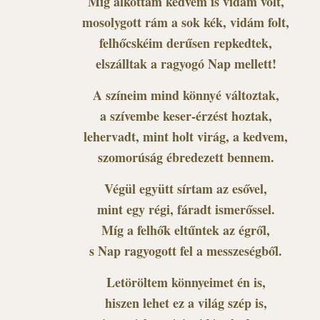
Míg alkottam kedvem is vidám volt,
mosolygott rám a sok kék, vidám folt,
felhőcskéim derűsen repkedtek,
elszálltak a ragyogó Nap mellett!
A színeim mind könnyé változtak,
a szívembe keser-érzést hoztak,
lehervadt, mint holt virág, a kedvem,
szomorúság ébredezett bennem.
Végül együtt sírtam az esővel,
mint egy régi, fáradt ismerőssel.
Míg a felhők eltűntek az égről,
s Nap ragyogott fel a messzeségből.
Letöröltem könnyeimet én is,
hiszen lehet ez a világ szép is,