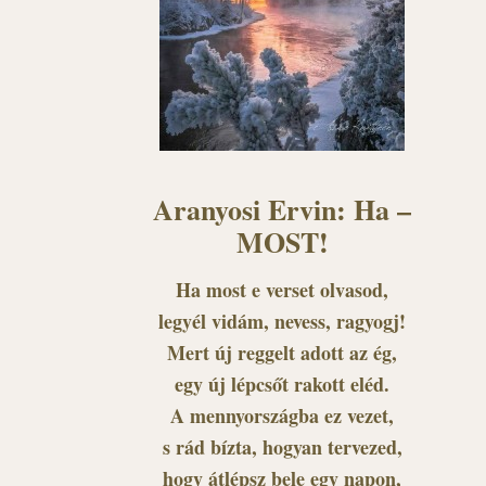
Aranyosi Ervin: Ha –
MOST!
Ha most e verset olvasod,
legyél vidám, nevess, ragyogj!
Mert új reggelt adott az ég,
egy új lépcsőt rakott eléd.
A mennyországba ez vezet,
s rád bízta, hogyan tervezed,
hogy átlépsz bele egy napon,