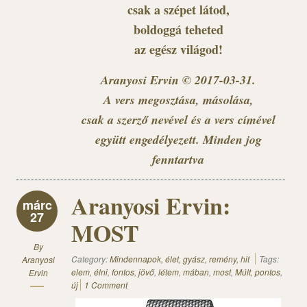
csak a szépet látod,
boldoggá teheted
az egész világod!
Aranyosi Ervin © 2017-03-31.
A vers megosztása, másolása,
csak a szerző nevével és a vers címével
együtt engedélyezett. Minden jog
fenntartva
Aranyosi Ervin:
márc
27
MOST
By
Category:
Mindennapok, élet, gyász, remény, hit
Tags:
Aranyosi
elem
,
élni
,
fontos
,
jövő
,
létem
,
mában
,
most
,
Múlt
,
pontos
,
Ervin
új
1 Comment