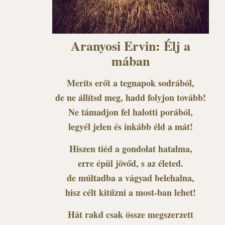
Aranyosi Ervin: Élj a
mában
Meríts erőt a tegnapok sodrából,
de ne állítsd meg, hadd folyjon tovább!
Ne támadjon fel halotti porából,
legyél jelen és inkább éld a mát!
Hiszen tiéd a gondolat hatalma,
erre épül jövőd, s az életed.
de múltadba a vágyad belehalna,
hisz célt kitűzni a most-ban lehet!
Hát rakd csak össze megszerzett