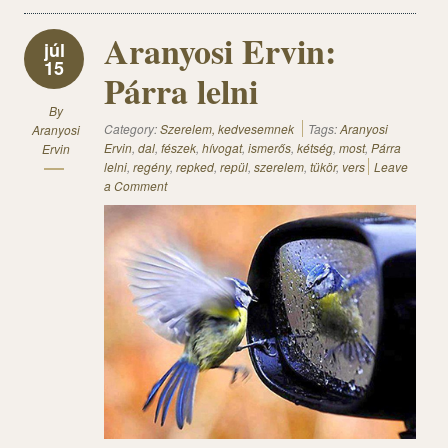
Aranyosi Ervin:
júl
15
Párra lelni
By
Category:
Szerelem, kedvesemnek
Tags:
Aranyosi
Aranyosi
Ervin
,
dal
,
fészek
,
hívogat
,
ismerős
,
kétség
,
most
,
Párra
Ervin
lelni
,
regény
,
repked
,
repül
,
szerelem
,
tükör
,
vers
Leave
a Comment