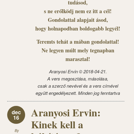
tudásod,
s ne erőlködj nem ez itt a cél!
Gondolattal alapjait ásod,
hogy holnapodban boldogabb legyél!
Teremts tehát a mában gondolattal!
Ne legyen múlt mely tegnapban
marasztal!
Aranyosi Ervin © 2018-04-21.
A vers megosztása, másolása,
csak a szerző nevével és a vers címével
együtt engedélyezett. Minden jog fenntartva
Aranyosi Ervin:
dec
16
Kinek kell a
By