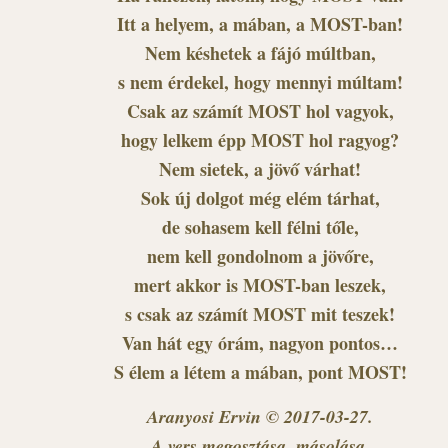
Itt a helyem, a mában, a MOST-ban!
Nem késhetek a fájó múltban,
s nem érdekel, hogy mennyi múltam!
Csak az számít MOST hol vagyok,
hogy lelkem épp MOST hol ragyog?
Nem sietek, a jövő várhat!
Sok új dolgot még elém tárhat,
de sohasem kell félni tőle,
nem kell gondolnom a jövőre,
mert akkor is MOST-ban leszek,
s csak az számít MOST mit teszek!
Van hát egy órám, nagyon pontos…
S élem a létem a mában, pont MOST!
Aranyosi Ervin © 2017-03-27.
A vers megosztása, másolása,