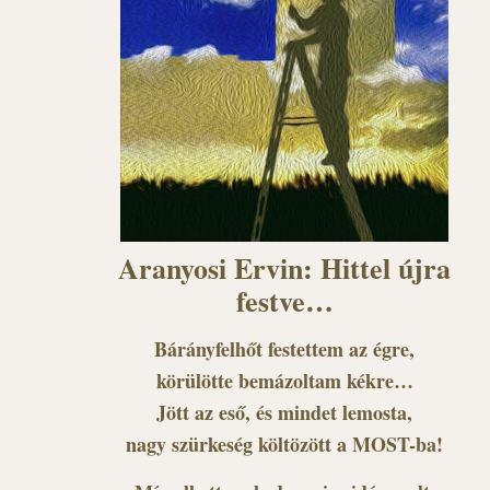
Aranyosi Ervin: Hittel újra
festve…
Bárányfelhőt festettem az égre,
körülötte bemázoltam kékre…
Jött az eső, és mindet lemosta,
nagy szürkeség költözött a MOST-ba!