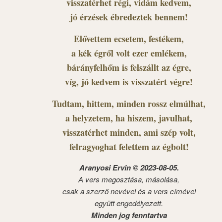
visszatérhet régi, vidám kedvem,
jó érzések ébredeztek bennem!
Elővettem ecsetem, festékem,
a kék égről volt ezer emlékem,
bárányfelhőm is felszállt az égre,
víg, jó kedvem is visszatért végre!
Tudtam, hittem, minden rossz elmúlhat,
a helyzetem, ha hiszem, javulhat,
visszatérhet minden, ami szép volt,
felragyoghat felettem az égbolt!
Aranyosi Ervin © 2023-08-05.
A vers megosztása, másolása,
csak a szerző nevével és a vers címével
együtt engedélyezett.
Minden jog fenntartva