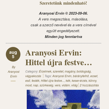
Szeretetünk mindenható!
Aranyosi Ervin © 2023-09-06.
A vers megosztása, másolása,
csak a szerző nevével és a vers címével
együtt engedélyezett.
Minden jog fenntartva
Aranyosi Ervin:
aug
5
Hittel újra festve…
By
Category:
Érzelmek, szeretet, magány, boldogság,
Aranyosi
vágyakozás
Tags:
Aranyosi Ervin
,
bárányfelhő
,
ecset
,
Ervin
eső
,
festék
,
Hittel újra festve...
,
kék
,
keser-érzés
,
könny
,
most
,
nap
,
szürkeség
,
vers
,
vidám
,
világ
2 hozzászólás