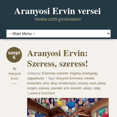
Aranyosi Ervin versei
Versbe szőtt gondolataim
Aranyosi Ervin:
szept
6
Szeress, szeress!
By
Category:
Érzelmek, szeretet, magány, boldogság,
Aranyosi
vágyakozás
Tags:
Aranyosi Ervinvers
,
elesett
,
Ervin
embertárs
,
érez
,
fény
,
mindenhazó
,
mosoly
,
most
,
példa
,
rezgés
,
szeress
,
szeretet
,
szív
,
teremtő
,
válasz
,
világ
Leave a Comment