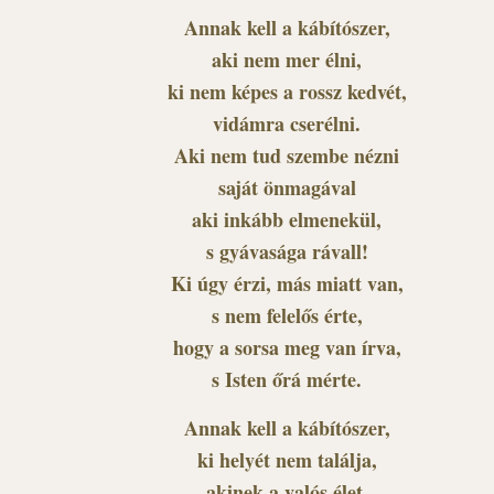
Annak kell a kábítószer,
aki nem mer élni,
ki nem képes a rossz kedvét,
vidámra cserélni.
Aki nem tud szembe nézni
saját önmagával
aki inkább elmenekül,
s gyávasága rávall!
Ki úgy érzi, más miatt van,
s nem felelős érte,
hogy a sorsa meg van írva,
s Isten őrá mérte.
Annak kell a kábítószer,
ki helyét nem találja,
akinek a valós élet,