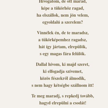
Hívogatom, de ott marad,
képe a tükörhöz ragad,
ha elszállok, nem jön velem,
egyoldalú a szerelem?
Vinnélek én, de te maradsz,
a tükörképemhez ragadsz,
hát így jártam, elrepülök,
s egy magas fára felülök.
Dallal hívom, ki majd szeret,
ki elfogadja szívemet,
közös fészekről álmodik,
s nem hagy kétségbe szállnom itt!
Te meg maradj, s repkedj tovább,
hagyd elrepülni a csodát!