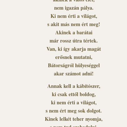
nem igazán pálya.
Ki nem érti a világot,
s akit más nem ért meg!
Akinek a barátai
már rossz útra tértek.
Van, ki így akarja magát
erősnek mutatni,
Bátorságról hülyeséggel
akar számot adni!
Annak kell a kábítószer,
ki csak ettől boldog,
ki nem érti a világot,
s nem ért meg sok dolgot.
Kinek lelkét teher nyomja,
s nem tud szabadulni,