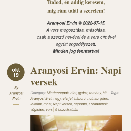
Tudod, én addig keresem,
míg rám talál a szerelem!
Aranyosi Ervin © 2022-07-15.
A vers megosztása, másolása,
csak a szerző nevével és a vers címével
együtt engedélyezett.
Minden jog fenntartva!
Aranyosi Ervin: Napi
okt
19
versek
By
Category:
Mindennapok, élet, gyász, remény, hit
Tags:
Aranyosi
Aranyosi Ervin
,
egy
,
élerjel
,
háború
,
holnap
,
jelen
,
Ervin
lelkünk
,
most
,
Napi versek
,
naponta
,
szélmalmok
,
végtelen
,
vers
6 hozzászólás