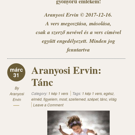
gyönyörű emlékem!
Aranyosi Ervin © 2017-12-16.
A vers megosztása, másolása,
csak a szerző nevével és a vers címével
együtt engedélyezett. Minden jog
fenntartva
Aranyosi Ervin:
márc
31
Tánc
By
Category:
1 kép 1 vers
Tags:
1 kép 1 vers
,
egész
,
Aranyosi
elméd
,
figyelem
,
most
,
szellemed
,
szépet
,
tánc
,
világ
Ervin
Leave a Comment