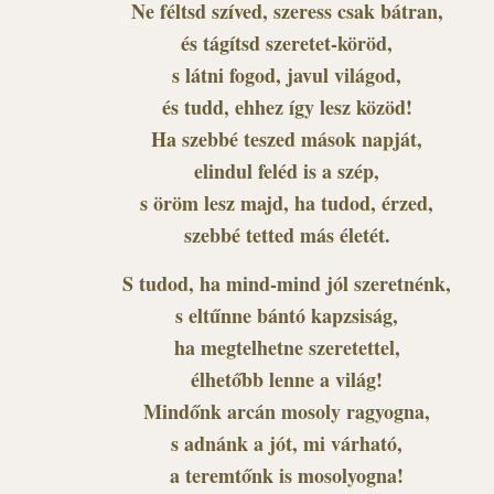
Ne féltsd szíved, szeress csak bátran,
és tágítsd szeretet-köröd,
s látni fogod, javul világod,
és tudd, ehhez így lesz közöd!
Ha szebbé teszed mások napját,
elindul feléd is a szép,
s öröm lesz majd, ha tudod, érzed,
szebbé tetted más életét.
S tudod, ha mind-mind jól szeretnénk,
s eltűnne bántó kapzsiság,
ha megtelhetne szeretettel,
élhetőbb lenne a világ!
Mindőnk arcán mosoly ragyogna,
s adnánk a jót, mi várható,
a teremtőnk is mosolyogna!