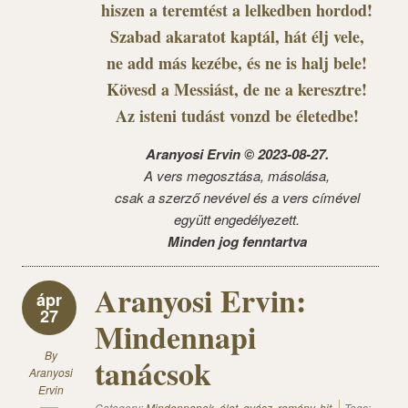
hiszen a teremtést a lelkedben hordod!
Szabad akaratot kaptál, hát élj vele,
ne add más kezébe, és ne is halj bele!
Kövesd a Messiást, de ne a keresztre!
Az isteni tudást vonzd be életedbe!
Aranyosi Ervin © 2023-08-27.
A vers megosztása, másolása,
csak a szerző nevével és a vers címével
együtt engedélyezett.
Minden jog fenntartva
Aranyosi Ervin:
ápr
27
Mindennapi
By
tanácsok
Aranyosi
Ervin
Category:
Mindennapok, élet, gyász, remény, hit
Tags: