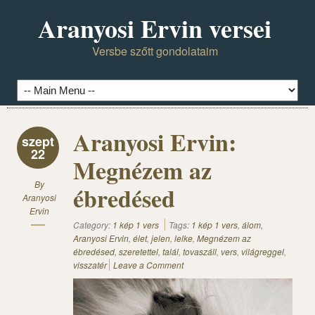
Aranyosi Ervin versei
Versbe szőtt gondolataim
Aranyosi Ervin:
szept
22
Megnézem az
By
ébredésed
Aranyosi
Ervin
Category:
1 kép 1 vers
Tags:
1 kép 1 vers
,
álom
,
Aranyosi Ervin
,
élet
,
jelen
,
lelke
,
Megnézem az
ébredésed
,
szeretettel
,
talál
,
tovaszáll
,
vers
,
világreggel
,
visszatér
Leave a Comment