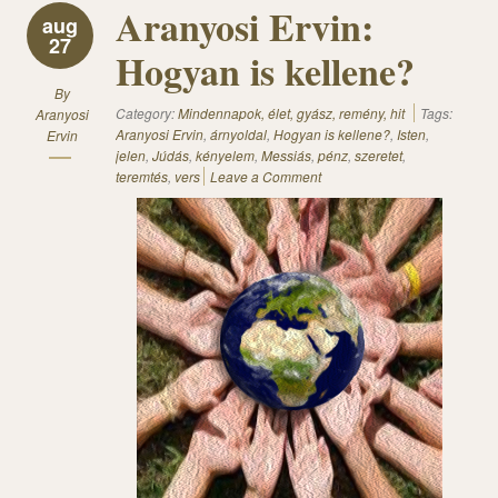
Aranyosi Ervin:
aug
27
Hogyan is kellene?
By
Category:
Mindennapok, élet, gyász, remény, hit
Tags:
Aranyosi
Aranyosi Ervin
,
árnyoldal
,
Hogyan is kellene?
,
Isten
,
Ervin
jelen
,
Júdás
,
kényelem
,
Messiás
,
pénz
,
szeretet
,
teremtés
,
vers
Leave a Comment