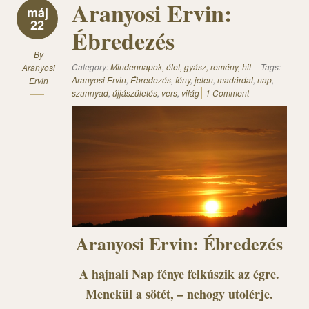
Aranyosi Ervin:
máj
22
Ébredezés
By
Category:
Mindennapok, élet, gyász, remény, hit
Tags:
Aranyosi
Aranyosi Ervin
,
Ébredezés
,
fény
,
jelen
,
madárdal
,
nap
,
Ervin
szunnyad
,
újjászületés
,
vers
,
világ
1 Comment
Aranyosi Ervin: Ébredezés
A hajnali Nap fénye felkúszik az égre.
Menekül a sötét, – nehogy utolérje.