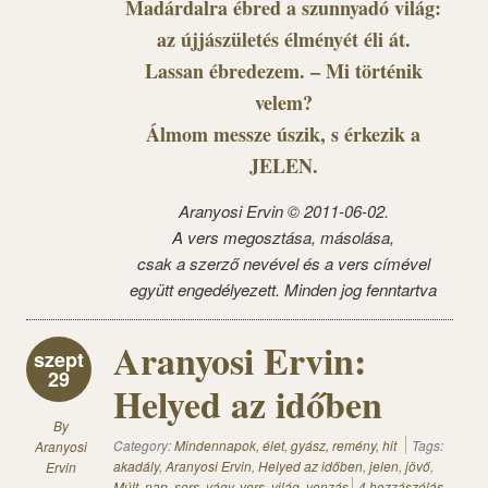
Madárdalra ébred a szunnyadó világ:
az újjászületés élményét éli át.
Lassan ébredezem. – Mi történik
velem?
Álmom messze úszik, s érkezik a
JELEN.
Aranyosi Ervin ©
2011-06-02.
A vers megosztása, másolása,
csak a szerző nevével és a vers címével
együtt engedélyezett. Minden jog fenntartva
Aranyosi Ervin:
szept
29
Helyed az időben
By
Category:
Mindennapok, élet, gyász, remény, hit
Tags:
Aranyosi
akadály
,
Aranyosi Ervin
,
Helyed az időben
,
jelen
,
jövő
,
Ervin
Múlt
,
nap
,
sors
,
vágy
,
vers
,
világ
,
vonzás
4 hozzászólás