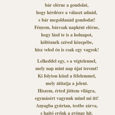
bár elérne a gondolat,
hogy kérdésre a választ adnád,
s bár megoldanád gondodat!
Fényem, bárcsak napként elérne,
hogy lásd te is a holnapot,
költöznék szíved közepébe,
hisz veled én is csak egy vagyok!
Lelkeddel egy, s a végtelennel,
mely nap mint nap újat teremt!
Ki folyton küzd a félelemmel,
mely átitatja a jelent.
Hiszem, érted jöttem világra,
egymásért vagyunk mind mi itt!
Anyagba gyúrtan, testbe zárva,
s hajtó erőnk a gyönge hit.