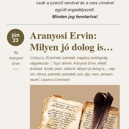
csak a szerző nevével és a vers címével
együtt engedélyezett.
Minden jog fenntartva!
Aranyosi Ervin:
jún
23
Milyen jó dolog is…
By
Category:
Érzelmek, szeretet, magány, boldogság,
Aranyosi
vágyakozás
Tags:
álmok
,
Aranyosi Ervin
,
éltető
,
Ervin
érzések
,
forrás
,
jelen
,
lelkünk
,
Milyen jó dolog is...
,
nép
,
rím
,
ritmus
,
szeretet
,
szeretett
,
szív
,
útja
,
vers
,
verseim
,
vezet
Leave a Comment