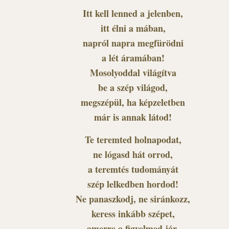
Itt kell lenned a jelenben,
itt élni a mában,
napról napra megfürödni
a lét áramában!
Mosolyoddal világítva
be a szép világod,
megszépül, ha képzeletben
már is annak látod!
Te teremted holnapodat,
ne lógasd hát orrod,
a teremtés tudományát
szép lelkedben hordod!
Ne panaszkodj, ne siránkozz,
keress inkább szépet,
amerre a figyelmed jár,