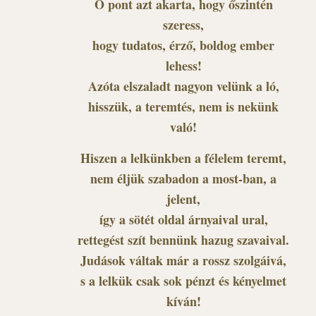
Ő pont azt akarta, hogy őszintén
szeress,
hogy tudatos, érző, boldog ember
lehess!
Azóta elszaladt nagyon velünk a ló,
hisszük, a teremtés, nem is nekünk
való!
Hiszen a lelkünkben a félelem teremt,
nem éljük szabadon a most-ban, a
jelent,
így a sötét oldal árnyaival ural,
rettegést szít bennünk hazug szavaival.
Judások váltak már a rossz szolgáivá,
s a lelkük csak sok pénzt és kényelmet
kíván!