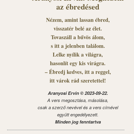
az ébredésed
Nézem, amint lassan ébred,
visszatér belé az élet.
Tovaszáll a bűvös álom,
s itt a jelenben találom.
Lelke nyílik a világra,
hasonlít egy kis virágra.
– Ébredj kedves, itt a reggel,
itt várok rád szeretettel!
Aranyosi Ervin © 2023-09-22.
A vers megosztása, másolása,
csak a szerző nevével és a vers címével
együtt engedélyezett.
Minden jog fenntartva