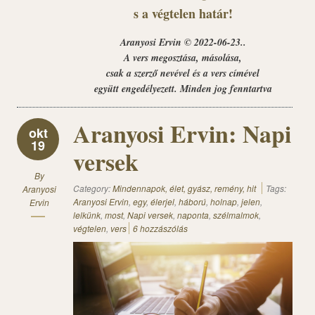
s a végtelen határ!
Aranyosi Ervin © 2022-06-23..
A vers megosztása, másolása,
csak a szerző nevével és a vers címével
együtt engedélyezett. Minden jog fenntartva
Aranyosi Ervin: Napi
okt
19
versek
By
Category:
Mindennapok, élet, gyász, remény, hit
Tags:
Aranyosi
Aranyosi Ervin
,
egy
,
élerjel
,
háború
,
holnap
,
jelen
,
Ervin
lelkünk
,
most
,
Napi versek
,
naponta
,
szélmalmok
,
végtelen
,
vers
6 hozzászólás