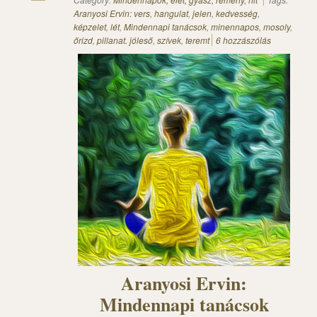
Aranyosi Ervin: vers
,
hangulat
,
jelen
,
kedvesség
,
képzelet
,
lét
,
Mindennapi tanácsok
,
minennapos
,
mosoly
,
őrizd
,
pillanat. jóleső
,
szívek
,
teremt
6 hozzászólás
Aranyosi Ervin:
Mindennapi tanácsok