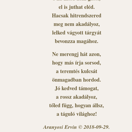
el is juthat eléd.
Hacsak hitrendszered
meg nem akadályoz,
lelked vágyott tárgyát
bevonzza magához.
Ne merengj hát azon,
hogy más írja sorsod,
a teremtés kulcsát
önmagadban hordod.
Jó kedved támogat,
a rossz akadályoz,
tőled függ, hogyan állsz,
a táguló világhoz!
Aranyosi Ervin © 2018-09-29.