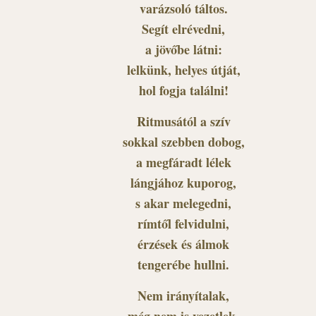
varázsoló táltos.
Segít elrévedni,
a jövőbe látni:
lelkünk, helyes útját,
hol fogja találni!
Ritmusától a szív
sokkal szebben dobog,
a megfáradt lélek
lángjához kuporog,
s akar melegedni,
rímtől felvidulni,
érzések és álmok
tengerébe hullni.
Nem irányítalak,
még nem is vezetlek,