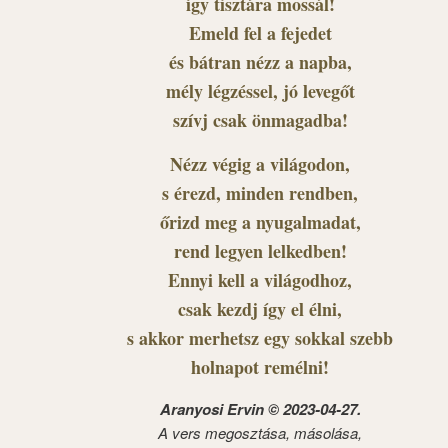
így tisztára mossál!
Emeld fel a fejedet
és bátran nézz a napba,
mély légzéssel, jó levegőt
szívj csak önmagadba!
Nézz végig a világodon,
s érezd, minden rendben,
őrizd meg a nyugalmadat,
rend legyen lelkedben!
Ennyi kell a világodhoz,
csak kezdj így el élni,
s akkor merhetsz egy sokkal szebb
holnapot remélni!
Aranyosi Ervin © 2023-04-27.
A vers megosztása, másolása,