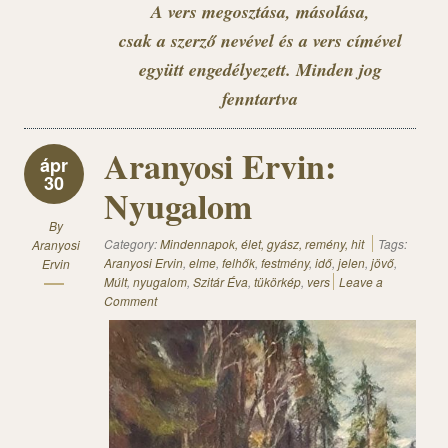
A vers megosztása, másolása,
csak a szerző nevével és a vers címével
együtt engedélyezett. Minden jog
fenntartva
Aranyosi Ervin:
ápr
30
Nyugalom
By
Category:
Mindennapok, élet, gyász, remény, hit
Tags:
Aranyosi
Aranyosi Ervin
,
elme
,
felhők
,
festmény
,
idő
,
jelen
,
jövő
,
Ervin
Múlt
,
nyugalom
,
Szitár Éva
,
tükörkép
,
vers
Leave a
Comment