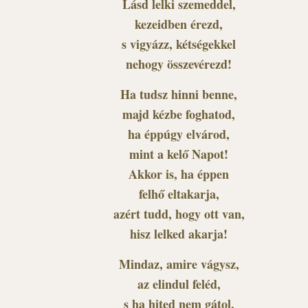
Lásd lelki szemeddel,
kezeidben érezd,
s vigyázz, kétségekkel
nehogy összevérezd!
Ha tudsz hinni benne,
majd kézbe foghatod,
ha éppúgy elvárod,
mint a kelő Napot!
Akkor is, ha éppen
felhő eltakarja,
azért tudd, hogy ott van,
hisz lelked akarja!
Mindaz, amire vágysz,
az elindul feléd,
s ha hited nem gátol,