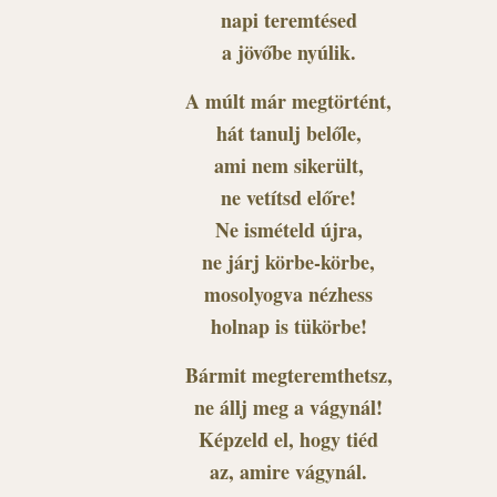
napi teremtésed
a jövőbe nyúlik.
A múlt már megtörtént,
hát tanulj belőle,
ami nem sikerült,
ne vetítsd előre!
Ne ismételd újra,
ne járj körbe-körbe,
mosolyogva nézhess
holnap is tükörbe!
Bármit megteremthetsz,
ne állj meg a vágynál!
Képzeld el, hogy tiéd
az, amire vágynál.