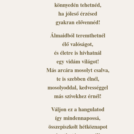
könnyedén tehetnéd,
ha jóleső érzésed
gyakran elővennéd!
Álmaidból teremthetnél
élő valóságot,
és életre is hívhatnál
egy vidám világot!
Más arcára mosolyt csalva,
te is szebben élnél,
mosolyoddal, kedvességgel
más szívekhez érnél!
Váljon ez a hangulatod
így mindennapossá,
összepiszkolt hétköznapot