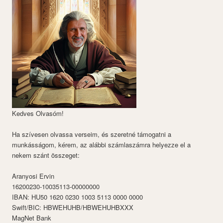
Kedves Olvasóm!
Ha szívesen olvassa verseim, és szeretné támogatni a
munkásságom, kérem, az alábbi számlaszámra helyezze el a
nekem szánt összeget:
Aranyosi Ervin
16200230-10035113-00000000
IBAN: HU50 1620 0230 1003 5113 0000 0000
Swift/BIC: HBWEHUHB/HBWEHUHBXXX
MagNet Bank