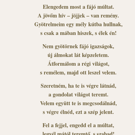
Elengedem most a fájó múltat.
A jövőm hív – jöjjek – van remény.
Gyötrelmeim egy mély kútba hullnak,
s csak a mában hiszek, s élek én!
Nem gyötörnek fájó igazságok,
új álmokat lát képzeletem.
Átformálom a régi világot,
s remélem, majd ott leszel velem.
Szeretném, ha te is végre látnád,
a gondolat világot teremt.
Velem együtt te is megcsodálnád,
s végre élnéd, ezt a szép jelent.
Fel a fejjel, engedd el a múltat,
legyél mától teremtő, s szabad!