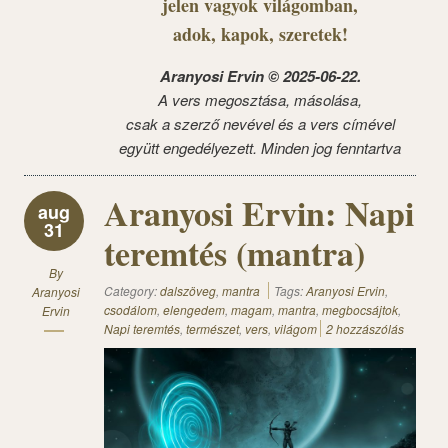
jelen vagyok világomban,
adok, kapok, szeretek!
Aranyosi Ervin © 2025-06-22.
A vers megosztása, másolása,
csak a szerző nevével és a vers címével
együtt engedélyezett. Minden jog fenntartva
Aranyosi Ervin: Napi
aug
31
teremtés (mantra)
By
Category:
dalszöveg
,
mantra
Tags:
Aranyosi Ervin
,
Aranyosi
csodálom
,
elengedem
,
magam
,
mantra
,
megbocsájtok
,
Ervin
Napi teremtés
,
természet
,
vers
,
világom
2 hozzászólás