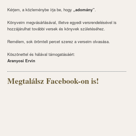
Kérjem, a közleménybe írja be, hogy
„adomány”
.
Könyveim megvásárlásával, illetve egyedi versrendelésével is
hozzájárulhat további versek és könyvek születéséhez.
Remélem, sok örömteli percet szerez a verseim olvasása.
Köszönettel és hálával támogatásáért:
Aranyosi Ervin
Megtalálsz Facebook-on is!