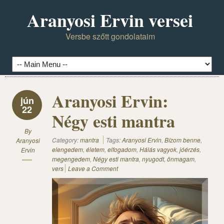
Aranyosi Ervin versei
Versbe szőtt gondolataim
Aranyosi Ervin:
jún
22
Négy esti mantra
By
Category:
mantra
Tags:
Aranyosi Ervin
,
Bízom benne
,
Aranyosi
elengedem
,
életem
,
elfogadom
,
Hálás vagyok
,
jóérzés
,
Ervin
megengedem
,
Négy esti mantra
,
nyugodt
,
önmagam
,
vers
Leave a Comment