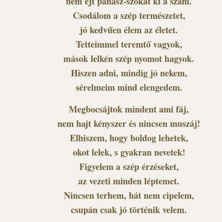
nem ejt panasz-szókat ki a szám.
Csodálom a szép természetet,
jó kedvűen élem az életet.
Tetteimmel teremtő vagyok,
mások lelkén szép nyomot hagyok.
Hiszen adni, mindig jó nekem,
sérelmeim mind elengedem.
Megbocsájtok mindent ami fáj,
nem hajt kényszer és nincsen muszáj!
Elhiszem, hogy boldog lehetek,
okot lelek, s gyakran nevetek!
Figyelem a szép érzéseket,
az vezeti minden léptemet.
Nincsen terhem, hát nem cipelem,
csupán csak jó történik velem.