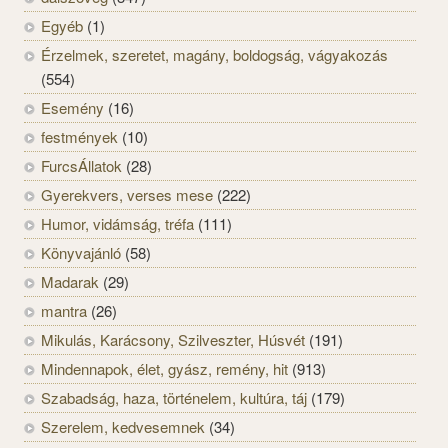
Egyéb
(1)
Érzelmek, szeretet, magány, boldogság, vágyakozás
(554)
Esemény
(16)
festmények
(10)
FurcsÁllatok
(28)
Gyerekvers, verses mese
(222)
Humor, vidámság, tréfa
(111)
Könyvajánló
(58)
Madarak
(29)
mantra
(26)
Mikulás, Karácsony, Szilveszter, Húsvét
(191)
Mindennapok, élet, gyász, remény, hit
(913)
Szabadság, haza, történelem, kultúra, táj
(179)
Szerelem, kedvesemnek
(34)