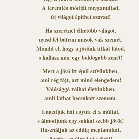
A teremtés módját megtanultad,
új világot építhet szavad!
Ha szeretnél élhetőbb világot,
nyisd fel bátran mások vak szemét.
Mondd el, hogy a jövőnk titkát látod,
s hallasz már egy boldogabb zenét!
Mert a jövő itt épül szívünkben,
ami rég fájt, azt mind elengedem!
Valósággá válhat életünkben,
amit láthat becsukott szemem.
Engedjük hát együtt el a múltat,
s álmodjunk egy sokkal szebb jövőt!
Használjuk az eddig megtanultat,
figyelve az álmokat szövőt!