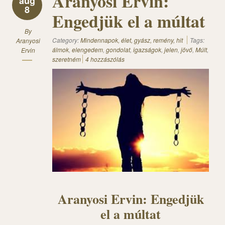
Aranyosi Ervin:
aug
8
Engedjük el a múltat
By
Category:
Mindennapok, élet, gyász, remény, hit
Tags:
Aranyosi
álmok
,
elengedem
,
gondolat
,
igazságok
,
jelen
,
jövő
,
Múlt
,
Ervin
szeretném
4 hozzászólás
Aranyosi Ervin: Engedjük
el a múltat