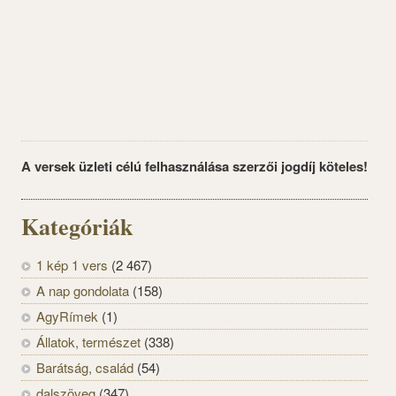
A versek üzleti célú felhasználása szerzői jogdíj köteles!
Kategóriák
1 kép 1 vers
(2 467)
A nap gondolata
(158)
AgyRímek
(1)
Állatok, természet
(338)
Barátság, család
(54)
dalszöveg
(347)