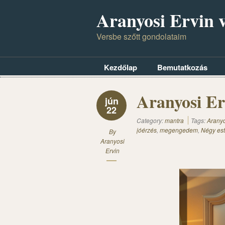
Aranyosi Ervin v
Versbe szőtt gondolataim
Kezdőlap
Bemutatkozás
Aranyosi Er
jún
22
Category:
mantra
Tags:
Aranyo
jóérzés
,
megengedem
,
Négy est
By
Aranyosi
Ervin