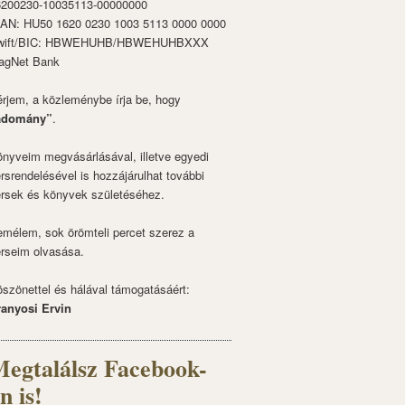
6200230-10035113-00000000
BAN: HU50 1620 0230 1003 5113 0000 0000
wift/BIC: HBWEHUHB/HBWEHUHBXXX
agNet Bank
rjem, a közleménybe írja be, hogy
adomány”
.
nyveim megvásárlásával, illetve egyedi
rsrendelésével is hozzájárulhat további
rsek és könyvek születéséhez.
mélem, sok örömteli percet szerez a
rseim olvasása.
szönettel és hálával támogatásáért:
ranyosi Ervin
egtalálsz Facebook-
n is!