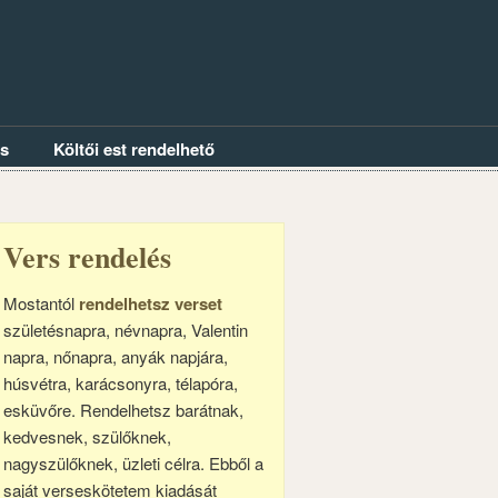
és
Költői est rendelhető
Vers rendelés
Mostantól
rendelhetsz verset
születésnapra, névnapra, Valentin
napra, nőnapra, anyák napjára,
húsvétra, karácsonyra, télapóra,
esküvőre. Rendelhetsz barátnak,
kedvesnek, szülőknek,
nagyszülőknek, üzleti célra. Ebből a
saját verseskötetem kiadását