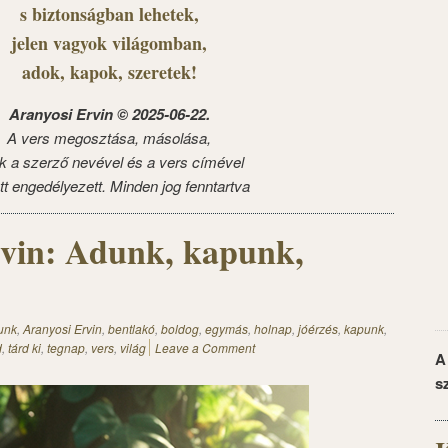
s biztonságban lehetek,
jelen vagyok világomban,
adok, kapok, szeretek!
Aranyosi Ervin © 2025-06-22.
A vers megosztása, másolása,
k a szerző nevével és a vers címével
tt engedélyezett. Minden jog fenntartva
vin: Adunk, kapunk,
unk
,
Aranyosi Ervin
,
bentlakó
,
boldog
,
egymás
,
holnap
,
jóérzés
,
kapunk
,
d
,
tárd ki
,
tegnap
,
vers
,
világ
Leave a Comment
A
s