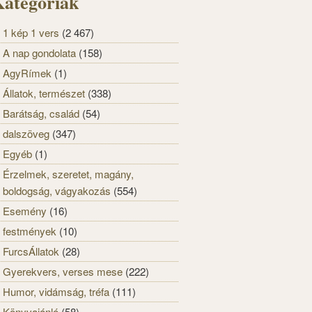
ategóriák
1 kép 1 vers
(2 467)
A nap gondolata
(158)
AgyRímek
(1)
Állatok, természet
(338)
Barátság, család
(54)
dalszöveg
(347)
Egyéb
(1)
Érzelmek, szeretet, magány,
boldogság, vágyakozás
(554)
Esemény
(16)
festmények
(10)
FurcsÁllatok
(28)
Gyerekvers, verses mese
(222)
Humor, vidámság, tréfa
(111)
Könyvajánló
(58)