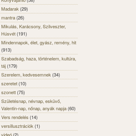
Madarak
(29)
mantra
(26)
Mikulás, Karácsony, Szilveszter,
Húsvét
(191)
Mindennapok, élet, gyász, remény, hit
(913)
Szabadság, haza, történelem, kultúra,
táj
(179)
Szerelem, kedvesemnek
(34)
szeretet
(10)
szonett
(75)
Születésnap, névnap, esküvő,
Valentin-nap, nőnap, anyák napja
(60)
Vers rendelés
(14)
versillusztrációk
(1)
videó
(2)