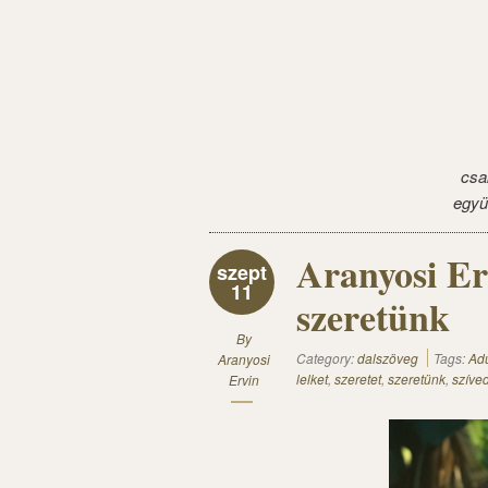
csa
együ
Aranyosi Er
szept
11
szeretünk
By
Category:
dalszöveg
Tags:
Ad
Aranyosi
lelket
,
szeretet
,
szeretünk
,
szíve
Ervin