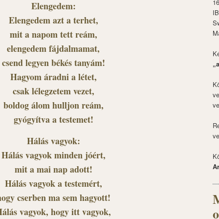
1
Elengedem:
I
Elengedem azt a terhet,
S
mit a napom tett reám,
M
elengedem fájdalmamat,
Ké
csend legyen békés tanyám!
„
Hagyom áradni a létet,
Kö
csak lélegzetem vezet,
ve
boldog álom hulljon reám,
ve
gyógyítva a testemet!
Re
ve
Hálás vagyok:
Hálás vagyok minden jóért,
Kö
A
mit a mai nap adott!
Hálás vagyok a testemért,
M
hogy cserben ma sem hagyott!
o
álás vagyok, hogy itt vagyok,