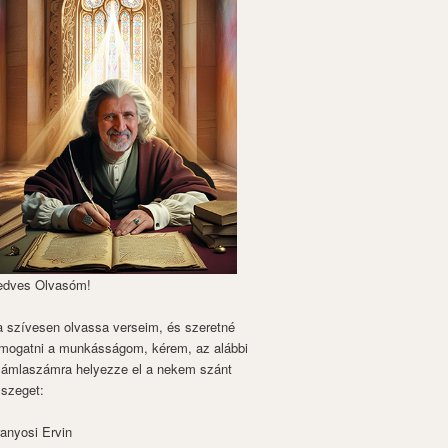
edves Olvasóm!
 szívesen olvassa verseim, és szeretné
mogatni a munkásságom, kérem, az alábbi
zámlaszámra helyezze el a nekem szánt
szeget:
anyosi Ervin