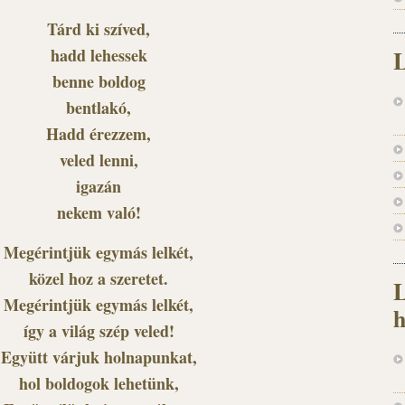
Tárd ki szíved,
hadd lehessek
L
benne boldog
bentlakó,
Hadd érezzem,
veled lenni,
igazán
nekem való!
Megérintjük egymás lelkét,
közel hoz a szeretet.
L
Megérintjük egymás lelkét,
h
így a világ szép veled!
Együtt várjuk holnapunkat,
hol boldogok lehetünk,