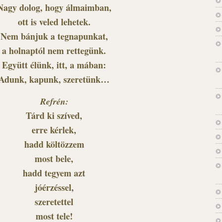
Nagy dolog, hogy álmaimban,
ott is veled lehetek.
Nem bánjuk a tegnapunkat,
a holnaptól nem rettegünk.
Együtt élünk, itt, a mában:
Adunk, kapunk, szeretünk…
Refrén:
Tárd ki szíved,
erre kérlek,
hadd költözzem
most bele,
hadd tegyem azt
jóérzéssel,
szeretettel
most tele!