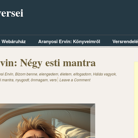
ersei
Webáruház
Aranyosi Ervin: Könyveimről
Versrendel
vin: Négy esti mantra
si Ervin
,
Bízom benne
,
elengedem
,
életem
,
elfogadom
,
Hálás vagyok
,
i mantra
,
nyugodt
,
önmagam
,
vers
Leave a Comment