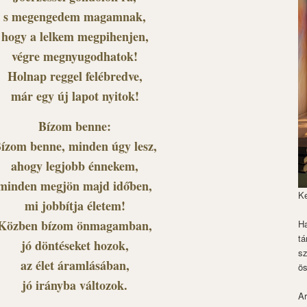
s megengedem magamnak,
hogy a lelkem megpihenjen,
végre megnyugodhatok!
Holnap reggel felébredve,
már egy új lapot nyitok!
Bízom benne:
ízom benne, minden úgy lesz,
ahogy legjobb énnekem,
minden megjön majd időben,
K
mi jobbítja életem!
Közben bízom önmagamban,
Ha
tá
jó döntéseket hozok,
s
az élet áramlásában,
ös
jó irányba változok.
Ar