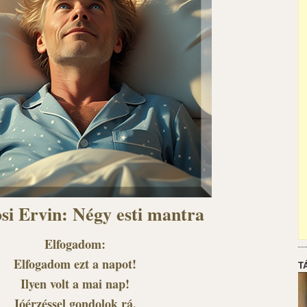
si Ervin: Négy esti mantra
Elfogadom:
Elfogadom ezt a napot!
T
Ilyen volt a mai nap!
Jóérzéssel gondolok rá,