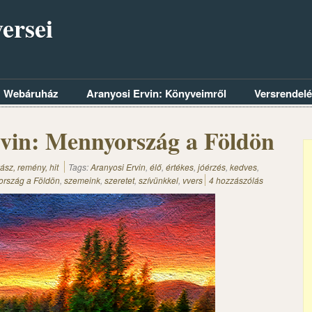
ersei
Webáruház
Aranyosi Ervin: Könyveimről
Versrendel
vin: Mennyország a Földön
ász, remény, hit
Tags:
Aranyosi Ervin
,
élő
,
értékes
,
jóérzés
,
kedves
,
rszág a Földön
,
szemeink
,
szeretet
,
szívünkkel
,
vvers
4 hozzászólás