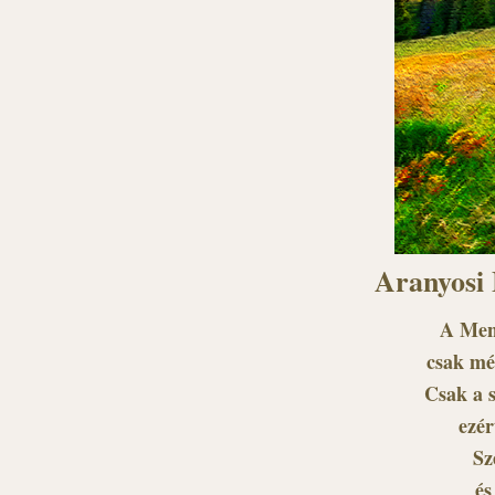
Aranyosi 
A Menn
csak mé
Csak a 
ezér
Sz
és