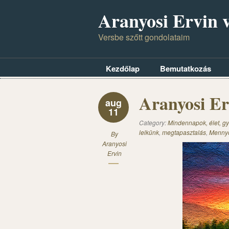
Aranyosi Ervin v
Versbe szőtt gondolataim
Kezdőlap
Bemutatkozás
Aranyosi Er
aug
11
Category:
Mindennapok, élet, gy
lelkünk
,
megtapasztalás
,
Mennyo
By
Aranyosi
Ervin