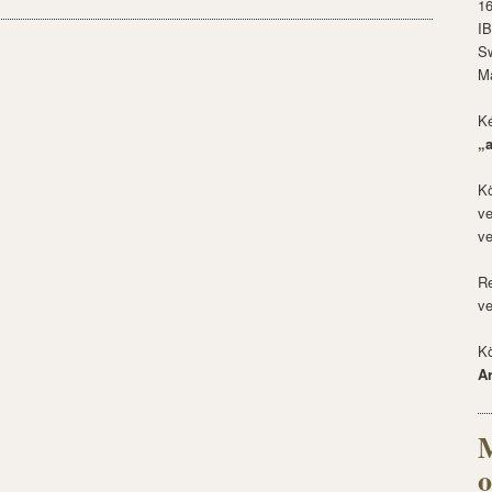
1
I
S
M
Ké
„
Kö
ve
ve
Re
ve
Kö
A
M
o