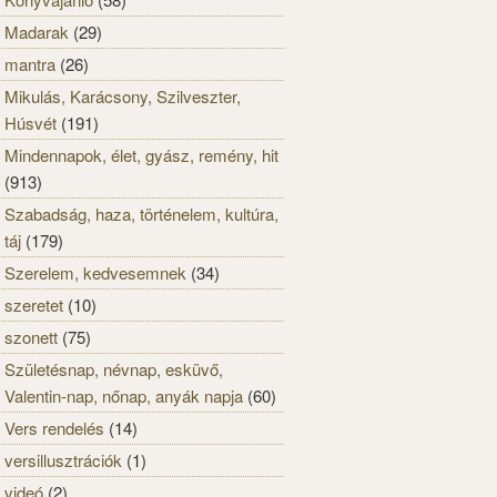
Madarak
(29)
mantra
(26)
Mikulás, Karácsony, Szilveszter,
Húsvét
(191)
Mindennapok, élet, gyász, remény, hit
(913)
Szabadság, haza, történelem, kultúra,
táj
(179)
Szerelem, kedvesemnek
(34)
szeretet
(10)
szonett
(75)
Születésnap, névnap, esküvő,
Valentin-nap, nőnap, anyák napja
(60)
Vers rendelés
(14)
versillusztrációk
(1)
videó
(2)