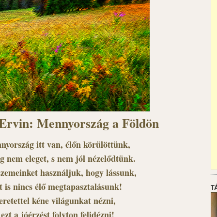
Ervin: Mennyország a Földön
yország itt van, élőn körülöttünk,
g nem eleget, s nem jól nézelődtünk.
szemeinket használjuk, hogy lássunk,
t is nincs élő megtapasztalásunk!
T
eretettel kéne világunkat nézni,
 ezt a jóérzést folyton felidézni!