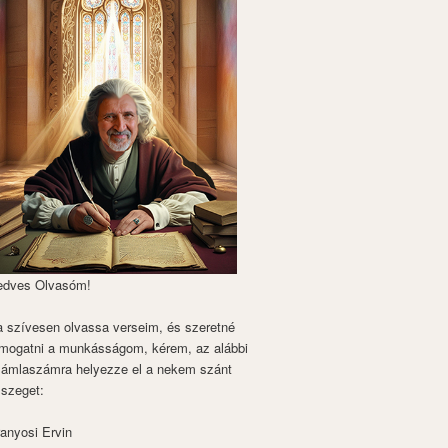
edves Olvasóm!
 szívesen olvassa verseim, és szeretné
mogatni a munkásságom, kérem, az alábbi
zámlaszámra helyezze el a nekem szánt
szeget:
anyosi Ervin