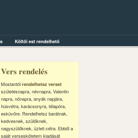
és
Költői est rendelhető
Vers rendelés
Mostantól
rendelhetsz verset
születésnapra, névnapra, Valentin
napra, nőnapra, anyák napjára,
húsvétra, karácsonyra, télapóra,
esküvőre. Rendelhetsz barátnak,
kedvesnek, szülőknek,
nagyszülőknek, üzleti célra. Ebből a
saját verseskötetem kiadását