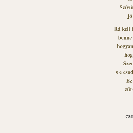
Szívü
jó
Rá kell
benne 
hogyan
hog
Szer
s e cso
Ez 
zűr
csa