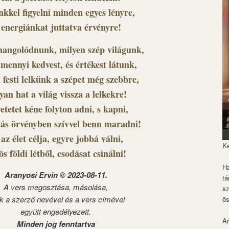
nkkel figyelni minden egyes lényre,
 energiánkat juttatva érvényre!
 hangolódnunk, milyen szép világunk,
mennyi kedvest, és értékest látunk,
 festi lelkünk a szépet még szebbre,
yan hat a világ vissza a lelkekre!
etetet kéne folyton adni, s kapni,
dás örvényben szívvel benn maradni!
az élet célja, egyre jobbá válni,
K
ös földi létből, csodásat csinálni!
Ha
Aranyosi Ervin © 2023-08-11.
tá
A vers megosztása, másolása,
s
k a szerző nevével és a vers címével
ös
együtt engedélyezett.
Ar
Minden jog fenntartva