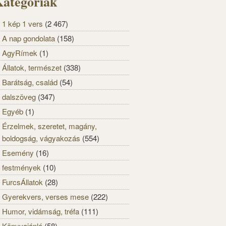
ategóriák
1 kép 1 vers
(2 467)
A nap gondolata
(158)
AgyRímek
(1)
Állatok, természet
(338)
Barátság, család
(54)
dalszöveg
(347)
Egyéb
(1)
Érzelmek, szeretet, magány,
boldogság, vágyakozás
(554)
Esemény
(16)
festmények
(10)
FurcsÁllatok
(28)
Gyerekvers, verses mese
(222)
Humor, vidámság, tréfa
(111)
Könyvajánló
(58)