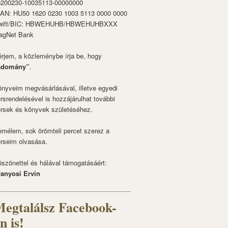
6200230-10035113-00000000
BAN: HU50 1620 0230 1003 5113 0000 0000
wift/BIC: HBWEHUHB/HBWEHUHBXXX
agNet Bank
rjem, a közleménybe írja be, hogy
adomány”
.
nyveim megvásárlásával, illetve egyedi
rsrendelésével is hozzájárulhat további
rsek és könyvek születéséhez.
mélem, sok örömteli percet szerez a
rseim olvasása.
szönettel és hálával támogatásáért:
ranyosi Ervin
egtalálsz Facebook-
n is!