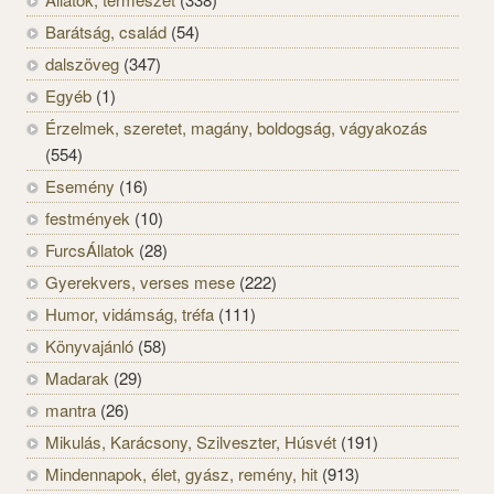
Barátság, család
(54)
dalszöveg
(347)
Egyéb
(1)
Érzelmek, szeretet, magány, boldogság, vágyakozás
(554)
Esemény
(16)
festmények
(10)
FurcsÁllatok
(28)
Gyerekvers, verses mese
(222)
Humor, vidámság, tréfa
(111)
Könyvajánló
(58)
Madarak
(29)
mantra
(26)
Mikulás, Karácsony, Szilveszter, Húsvét
(191)
Mindennapok, élet, gyász, remény, hit
(913)