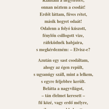
Kiálltam a hegytetőre,
onnan néztem a csodát!
Erdőt láttam, füves rétet,
másik hegyet odaát!
Odalenn a folyó kúszott,
fénylőn csillogott vize,
ráfeküdnék habjaira,
s megkérdezném: – Elvisz-e?
Azután egy sast csodáltam,
ahogy az égen repült,
s ugyanúgy száll, mint a lelkem,
s egyre feljebbre került.
Belátta a nagyvilágot,
– tán élelmet keresett –
fű közé, vagy erdő mélyre,