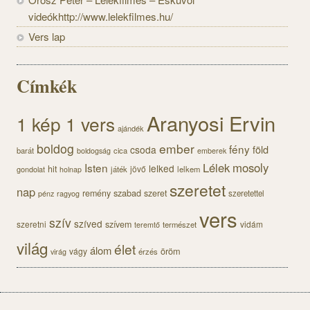
videókhttp://www.lelekfilmes.hu/
Vers lap
Címkék
Aranyosi Ervin
1 kép 1 vers
ajándék
boldog
ember
fény
föld
csoda
barát
cica
boldogság
emberek
Lélek
mosoly
Isten
lelked
hit
jövő
gondolat
játék
lelkem
holnap
szeretet
nap
szabad
remény
szeret
szeretettel
pénz
ragyog
vers
szív
szíved
szeretni
szívem
vidám
természet
teremtő
világ
élet
álom
öröm
vágy
érzés
virág