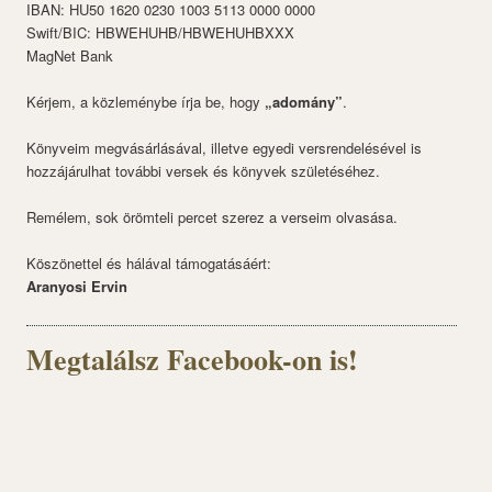
IBAN: HU50 1620 0230 1003 5113 0000 0000
Swift/BIC: HBWEHUHB/HBWEHUHBXXX
MagNet Bank
Kérjem, a közleménybe írja be, hogy
„adomány”
.
Könyveim megvásárlásával, illetve egyedi versrendelésével is
hozzájárulhat további versek és könyvek születéséhez.
Remélem, sok örömteli percet szerez a verseim olvasása.
Köszönettel és hálával támogatásáért:
Aranyosi Ervin
Megtalálsz Facebook-on is!