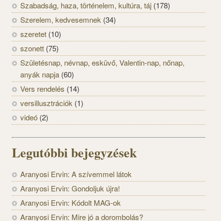
Szabadság, haza, történelem, kultúra, táj
(178)
Szerelem, kedvesemnek
(34)
szeretet
(10)
szonett
(75)
Születésnap, névnap, esküvő, Valentin-nap, nőnap,
anyák napja
(60)
Vers rendelés
(14)
versillusztrációk
(1)
videó
(2)
Legutóbbi bejegyzések
Aranyosi Ervin: A szívemmel látok
Aranyosi Ervin: Gondoljuk újra!
Aranyosi Ervin: Kódolt MAG-ok
Aranyosi Ervin: Mire jó a dorombolás?