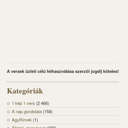
A versek üzleti célú felhasználása szerzői jogdíj köteles!
Kategóriák
1 kép 1 vers
(2 466)
A nap gondolata
(158)
AgyRímek
(1)
Állatok, természet
(338)