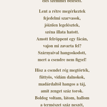
éles szemmel belesett.
Lent a rétre megérkeztek
fejedelmi szarvasok,
jóízűen legelésztek,
széna illata hatott.
Amott felröppent egy fácán,
vajon mi zavarta fel?
Szárnyaival hangoskodott,
mert a csendre nem figyel!
Hisz a csendet rég megtörték,
füttyös, vidám dalnokok,
madárdaltól hangos a táj,
amit zenget száz torok.
Boldog voltam, látom, hallom
a természet száz neszét,