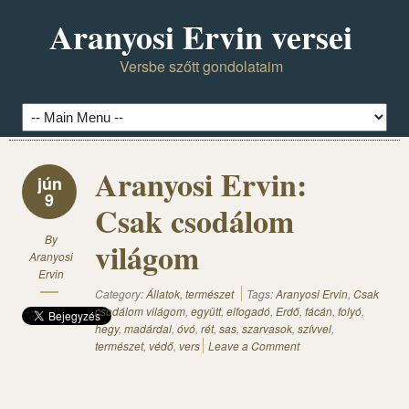
Aranyosi Ervin versei
Versbe szőtt gondolataim
Aranyosi Ervin:
jún
9
Csak csodálom
By
világom
Aranyosi
Ervin
Category:
Állatok, természet
Tags:
Aranyosi Ervin
,
Csak
csodálom világom
,
együtt
,
elfogadó
,
Erdő
,
fácán
,
folyó
,
hegy
,
madárdal
,
óvó
,
rét
,
sas
,
szarvasok
,
szívvel
,
természet
,
védő
,
vers
Leave a Comment