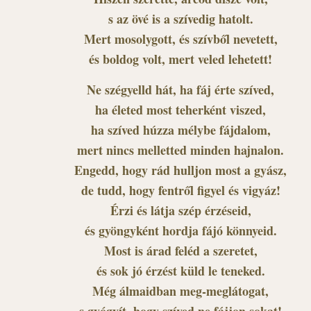
s az övé is a szívedig hatolt.
Mert mosolygott, és szívből nevetett,
és boldog volt, mert veled lehetett!
Ne szégyelld hát, ha fáj érte szíved,
ha életed most teherként viszed,
ha szíved húzza mélybe fájdalom,
mert nincs melletted minden hajnalon.
Engedd, hogy rád hulljon most a gyász,
de tudd, hogy fentről figyel és vigyáz!
Érzi és látja szép érzéseid,
és gyöngyként hordja fájó könnyeid.
Most is árad feléd a szeretet,
és sok jó érzést küld le teneked.
Még álmaidban meg-meglátogat,