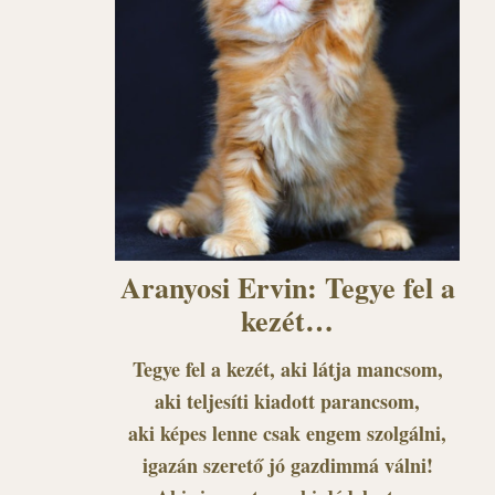
Aranyosi Ervin: Tegye fel a
kezét…
Tegye fel a kezét, aki látja mancsom,
aki teljesíti kiadott parancsom,
aki képes lenne csak engem szolgálni,
igazán szerető jó gazdimmá válni!