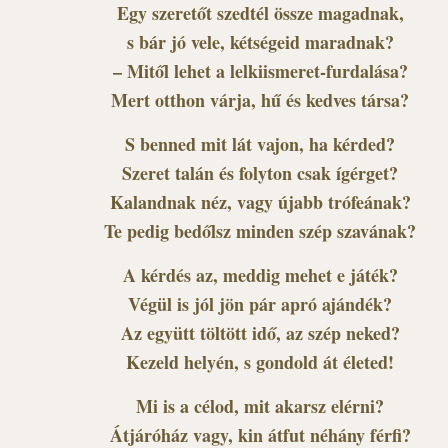
Egy szeretőt szedtél össze magadnak,
s bár jó vele, kétségeid maradnak?
– Mitől lehet a lelkiismeret-furdalása?
Mert otthon várja, hű és kedves társa?
S benned mit lát vajon, ha kérded?
Szeret talán és folyton csak ígérget?
Kalandnak néz, vagy újabb trófeának?
Te pedig bedőlsz minden szép szavának?
A kérdés az, meddig mehet e játék?
Végül is jól jön pár apró ajándék?
Az együtt töltött idő, az szép neked?
Kezeld helyén, s gondold át életed!
Mi is a célod, mit akarsz elérni?
Átjáróház vagy, kin átfut néhány férfi?