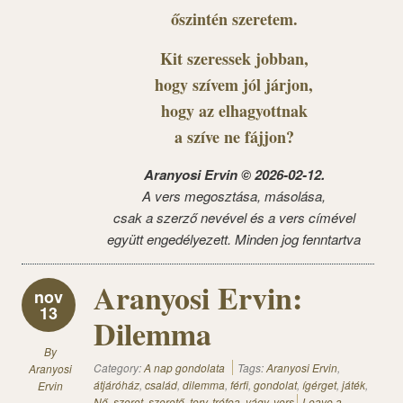
őszintén szeretem.
Kit szeressek jobban,
hogy szívem jól járjon,
hogy az elhagyottnak
a szíve ne fájjon?
Aranyosi Ervin © 2026-02-12.
A vers megosztása, másolása,
csak a szerző nevével és a vers címével
együtt engedélyezett. Minden jog fenntartva
Aranyosi Ervin:
nov
13
Dilemma
By
Category:
A nap gondolata
Tags:
Aranyosi Ervin
,
Aranyosi
átjáróház
,
család
,
dilemma
,
férfi
,
gondolat
,
ígérget
,
játék
,
Ervin
Nő
,
szeret
,
szerető
,
terv
,
trófea
,
vágy
,
vers
Leave a