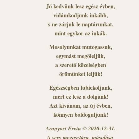
Jó kedvünk lesz egész évben,
vidámkodjunk inkább,
s ne zárjuk le naptárunkat,
mint egykor az inkák.
Mosolyunkat mutogassuk,
egymást megöleljük,
a szerető közelségben
örömünket leljük!
Egészségben lubickoljunk,
mert ez lesz a dolgunk!
Azt kívánom, az új évben,
könnyen boldoguljunk!
Aranyosi Ervin © 2020-12-31.
A vers megosztása, másolása,