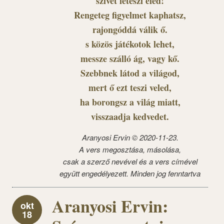
szívét leteszi eléd!
Rengeteg figyelmet kaphatsz,
rajongóddá válik ő.
s közös játékotok lehet,
messze szálló ág, vagy kő.
Szebbnek látod a világod,
mert ő ezt teszi veled,
ha borongsz a világ miatt,
visszaadja kedvedet.
Aranyosi Ervin © 2020-11-23.
A vers megosztása, másolása,
csak a szerző nevével és a vers címével
együtt engedélyezett. Minden jog fenntartva
Aranyosi Ervin:
okt
18