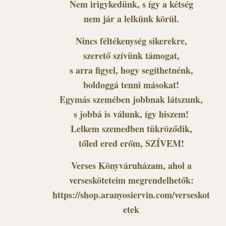
Nem irigykedünk, s így a kétség
nem jár a lelkünk körül.
Nincs féltékenység sikerekre,
szerető szívünk támogat,
s arra figyel, hogy segíthetnénk,
boldoggá tenni másokat!
Egymás szemében jobbnak látszunk,
s jobbá is válunk, így hiszem!
Lelkem szemedben tükröződik,
tőled ered erőm, SZÍVEM!
Verses Könyváruházam, ahol a
versesköteteim megrendelhetők:
https://shop.aranyosiervin.com/verseskot
etek