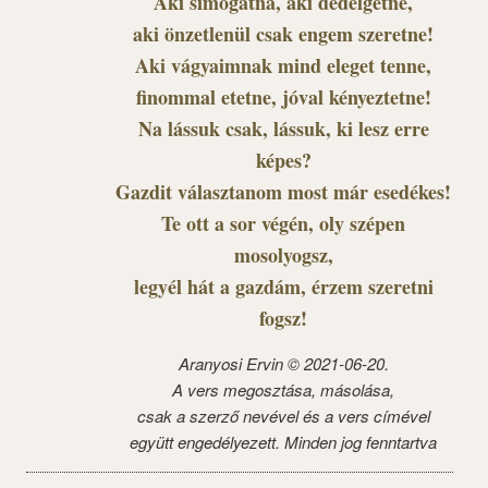
Aki simogatna, aki dédelgetne,
aki önzetlenül csak engem szeretne!
Aki vágyaimnak mind eleget tenne,
finommal etetne, jóval kényeztetne!
Na lássuk csak, lássuk, ki lesz erre
képes?
Gazdit választanom most már esedékes!
Te ott a sor végén, oly szépen
mosolyogsz,
legyél hát a gazdám, érzem szeretni
fogsz!
Aranyosi Ervin © 2021-06-20.
A vers megosztása, másolása,
csak a szerző nevével és a vers címével
együtt engedélyezett. Minden jog fenntartva