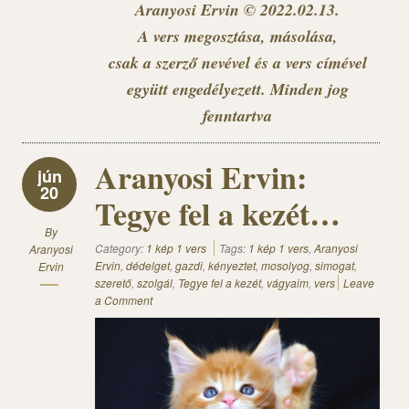
Aranyosi Ervin © 2022.02.13.
A vers megosztása, másolása,
csak a szerző nevével és a vers címével
együtt engedélyezett. Minden jog
fenntartva
Aranyosi Ervin:
jún
20
Tegye fel a kezét…
By
Category:
1 kép 1 vers
Tags:
1 kép 1 vers
,
Aranyosi
Aranyosi
Ervin
,
dédelget
,
gazdi
,
kényeztet
,
mosolyog
,
simogat
,
Ervin
szerető
,
szolgál
,
Tegye fel a kezét
,
vágyaim
,
vers
Leave
a Comment