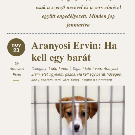
csak a szerző nevével és a vers címével
együtt engedélyezett. Minden jog
fenntartva
Aranyosi Ervin: Ha
nov
23
kell egy barát
By
Category:
1 kép 1 vers
Tags:
1 kép 1 vers
,
Aranyosi
Aranyosi
Ervin
,
élet
,
figyelem
,
gazda
,
Ha kell egy barát
,
hűséges
,
Ervin
kedv
,
szerető
,
társ
,
vers
,
világ
Leave a Comment