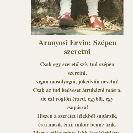
Aranyosi Ervin: Szépen
szeretni
Csak egy szerető szív tud szépen
szeretni,
vígan mosolyogni, jókedvűn nevetni!
Csak az tud kedveset átruházni másra,
de ezt rögtön érzed, egyből, egy
csapásra!
Hiszen a szeretet lélekből sugárzik,
és a másik érzi, mikor benne ázik.