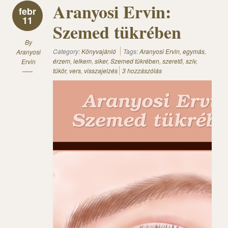
Aranyosi Ervin:
febr
11
Szemed tükrében
By
Category:
Könyvajánló
Tags:
Aranyosi Ervin
,
egymás
,
Aranyosi
érzem
,
lelkem
,
siker
,
Szemed tükrében
,
szerető
,
szív
,
Ervin
tükör
,
vers
,
visszajelzés
3 hozzászólás