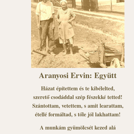
Aranyosi Ervin: Együtt
Házat építettem és te kibélelted,
szerető csodáddal szép fészekké tetted!
Szántottam, vetettem, s amit learattam,
étellé formáltad, s tőle jól lakhattam!
A munkám gyümölcsét kezed alá