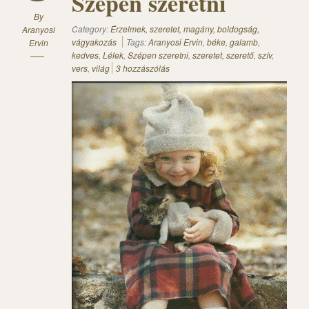
Szépen szeretni
By
Category:
Érzelmek, szeretet, magány, boldogság,
Aranyosi
vágyakozás
Tags:
Aranyosi Ervin
,
béke
,
galamb
,
Ervin
kedves
,
Lélek
,
Szépen szeretni
,
szeretet
,
szerető
,
szív
,
vers
,
világ
3 hozzászólás