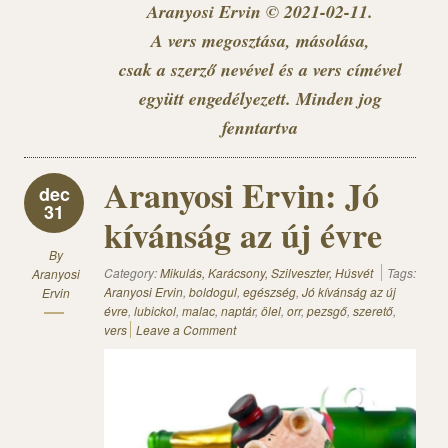
Aranyosi Ervin © 2021-02-11.
A vers megosztása, másolása,
csak a szerző nevével és a vers címével
együtt engedélyezett. Minden jog
fenntartva
Aranyosi Ervin: Jó
dec
31
kívánság az új évre
By
Category:
Mikulás, Karácsony, Szilveszter, Húsvét
Tags:
Aranyosi
Aranyosi Ervin
,
boldogul
,
egészség
,
Jó kívánság az új
Ervin
évre
,
lubickol
,
malac
,
naptár
,
ölel
,
orr
,
pezsgő
,
szerető
,
vers
Leave a Comment