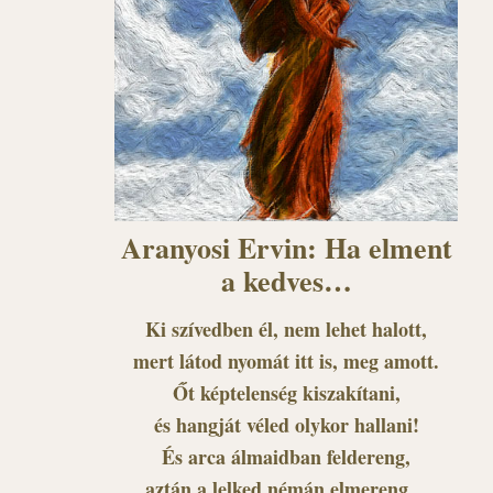
Aranyosi Ervin: Ha elment
a kedves…
Ki szívedben él, nem lehet halott,
mert látod nyomát itt is, meg amott.
Őt képtelenség kiszakítani,
és hangját véled olykor hallani!
És arca álmaidban feldereng,
aztán a lelked némán elmereng…