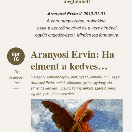
megtalálod!
Aranyosi Ervin © 2013-01-31.
A vers megosztása, másolása,
csak a szerző nevével és a vers címével
együtt engedélyezett. Minden jog fenntartva
Aranyosi Ervin: Ha
ápr
16
elment a kedves…
By
Category:
Mindennapok, élet, gyász, remény, hit
Tags:
Aranyosi
Aranyosi Ervin
,
emlék
,
fájdalom
,
gyász
,
gyöngy
,
Ha
Ervin
elment a kedves...
,
halott
,
könny
,
lelked
,
szerető
,
vers
,
vigyáz
,
yzív
2 hozzászólás