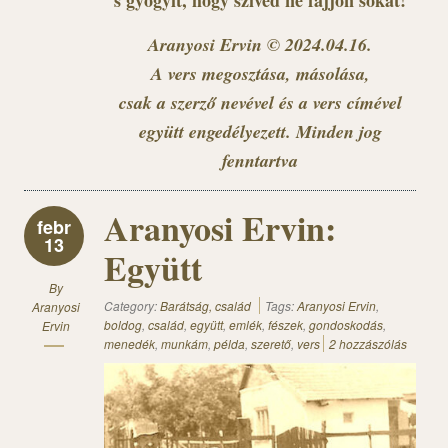
s gyógyít, hogy szíved ne fájjon sokat!
Aranyosi Ervin © 2024.04.16.
A vers megosztása, másolása,
csak a szerző nevével és a vers címével
együtt engedélyezett. Minden jog
fenntartva
Aranyosi Ervin:
febr
13
Együtt
By
Category:
Barátság, család
Tags:
Aranyosi Ervin
,
Aranyosi
boldog
,
család
,
együtt
,
emlék
,
fészek
,
gondoskodás
,
Ervin
menedék
,
munkám
,
példa
,
szerető
,
vers
2 hozzászólás