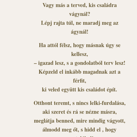
Vagy más a terved, kis családra
vágynál?
Lépj rajta túl, ne maradj meg az
ágynál!
Ha attól félsz, hogy másnak úgy se
kellesz,
– igazad lesz, s a gondolatból terv lesz!
Képzeld el inkább magadnak azt a
férfit,
ki veled együtt kis családot épít.
Otthont teremt, s nincs lelki-furdalása,
aki szeret és rá se nézne másra,
meglátja benned, mire mindig vágyott,
álmodd meg őt, s hidd el , hogy