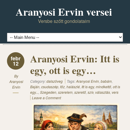
Aranyosi Ervin versei
Versbe szőtt gondolataim
Aranyosi Ervin: Itt is
febr
12
egy, ott is egy…
By
Category:
dalszöveg
Tags:
Aranyosi Ervin
,
babám
,
Aranyosi
Baján
,
csudaszép
,
főz
,
halászlé
,
Itt is egy
,
mindkettő
,
ott is
Ervin
egy...
,
Szegeden
,
szerelem
,
szerető
,
szív
,
választás
,
vers
Leave a Comment