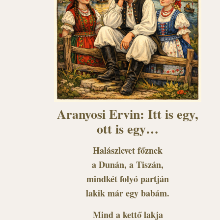
Aranyosi Ervin: Itt is egy,
ott is egy…
Halászlevet főznek
a Dunán, a Tiszán,
mindkét folyó partján
lakik már egy babám.
Mind a kettő lakja