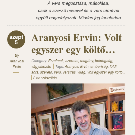
A vers megosztása, másolása,
csak a szerző nevével és a vers címével
együtt engedélyezett. Minden jog fenntartva
Aranyosi Ervin: Volt
szept
5
egyszer egy költő…
By
Category:
Érzelmek, szeretet, magány, boldogság,
Aranyosi
vágyakozás
Tags:
Aranyosi Ervin
,
emberiség
,
földi
,
Ervin
sors
,
szerető
,
vers
,
versírás
,
világ
,
Volt egyszer egy költő...
2 hozzászólás