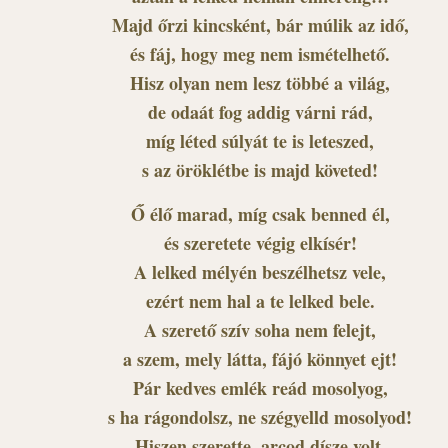
Majd őrzi kincsként, bár múlik az idő,
és fáj, hogy meg nem ismételhető.
Hisz olyan nem lesz többé a világ,
de odaát fog addig várni rád,
míg léted súlyát te is leteszed,
s az öröklétbe is majd követed!
Ő élő marad, míg csak benned él,
és szeretete végig elkísér!
A lelked mélyén beszélhetsz vele,
ezért nem hal a te lelked bele.
A szerető szív soha nem felejt,
a szem, mely látta, fájó könnyet ejt!
Pár kedves emlék reád mosolyog,
s ha rágondolsz, ne szégyelld mosolyod!
Hiszen szerette, arcod dísze volt,