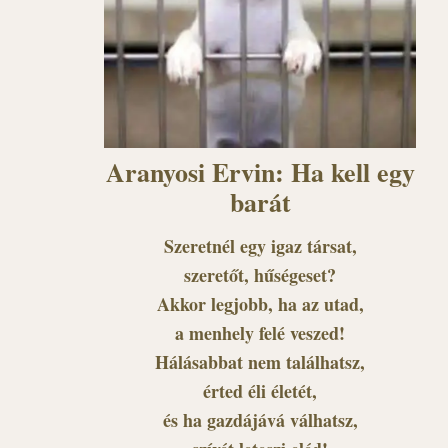
Aranyosi Ervin: Ha kell egy
barát
Szeretnél egy igaz társat,
szeretőt, hűségeset?
Akkor legjobb, ha az utad,
a menhely felé veszed!
Hálásabbat nem találhatsz,
érted éli életét,
és ha gazdájává válhatsz,