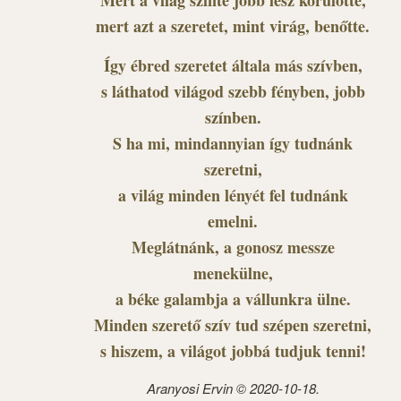
Mert a világ szinte jobb lesz körülötte,
mert azt a szeretet, mint virág, benőtte.
Így ébred szeretet általa más szívben,
s láthatod világod szebb fényben, jobb
színben.
S ha mi, mindannyian így tudnánk
szeretni,
a világ minden lényét fel tudnánk
emelni.
Meglátnánk, a gonosz messze
menekülne,
a béke galambja a vállunkra ülne.
Minden szerető szív tud szépen szeretni,
s hiszem, a világot jobbá tudjuk tenni!
Aranyosi Ervin © 2020-10-18.