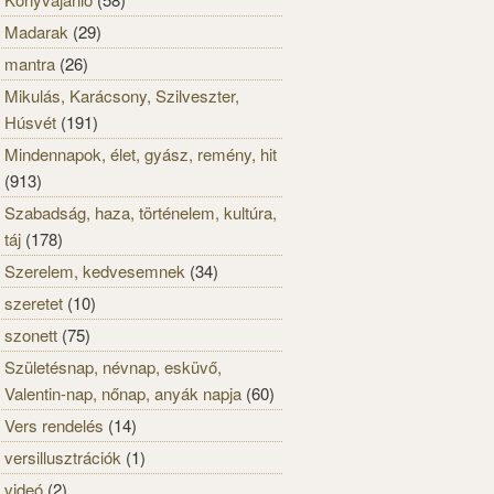
Madarak
(29)
mantra
(26)
Mikulás, Karácsony, Szilveszter,
Húsvét
(191)
Mindennapok, élet, gyász, remény, hit
(913)
Szabadság, haza, történelem, kultúra,
táj
(178)
Szerelem, kedvesemnek
(34)
szeretet
(10)
szonett
(75)
Születésnap, névnap, esküvő,
Valentin-nap, nőnap, anyák napja
(60)
Vers rendelés
(14)
versillusztrációk
(1)
videó
(2)