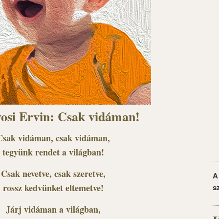
osi Ervin: Csak vidáman!
Csak vidáman, csak vidáman,
tegyünk rendet a világban!
Csak nevetve, csak szeretve,
A
rossz kedvünket eltemetve!
s
Járj vidáman a világban,