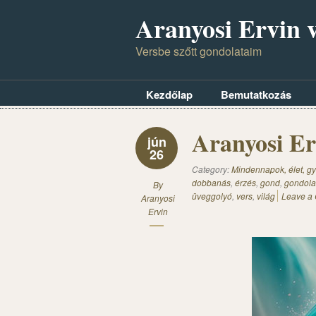
Aranyosi Ervin v
Versbe szőtt gondolataim
Kezdőlap
Bemutatkozás
Aranyosi E
jún
26
Category:
Mindennapok, élet, gy
dobbanás
,
érzés
,
gond
,
gondola
By
üveggolyó
,
vers
,
világ
Leave a
Aranyosi
Ervin