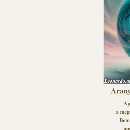
Arany
Ap
a megm
Benn
am