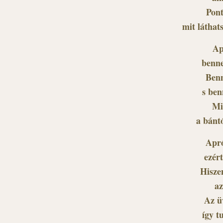
Pont
mit láthat
Ap
benne
Benn
s ben
Mi
a bánt
Apró
ezér
Hisze
az
Az ü
így t