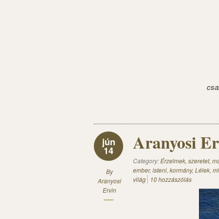
csa
Aranyosi Er
jún
14
Category:
Érzelmek, szeretet, 
ember
,
isteni
,
kormány
,
Lélek
,
mi
By
világ
10 hozzászólás
Aranyosi
Ervin