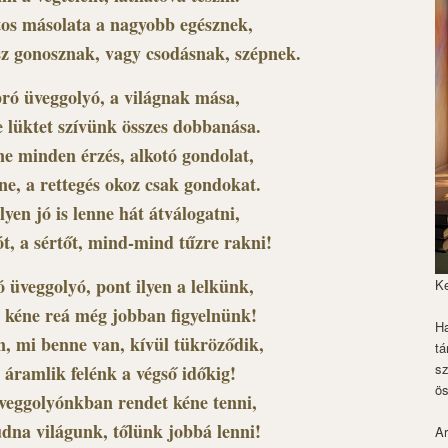
os másolata a nagyobb egésznek,
sz gonosznak, vagy csodásnak, szépnek.
ró üveggolyó, a világnak mása,
 lüktet szívünk összes dobbanása.
e minden érzés, alkotó gondolat,
ne, a rettegés okoz csak gondokat.
lyen jó is lenne hát átválogatni,
ót, a sértőt, mind-mind tűzre rakni!
 üveggolyó, pont ilyen a lelkünk,
K
t kéne reá még jobban figyelnünk!
Ha
n, mi benne van, kívül tükröződik,
tá
s
 áramlik felénk a végső időkig!
ös
veggolyónkban rendet kéne tenni,
udna világunk, tőlünk jobbá lenni!
Ar