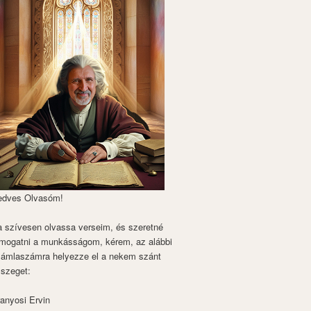
edves Olvasóm!
 szívesen olvassa verseim, és szeretné
mogatni a munkásságom, kérem, az alábbi
zámlaszámra helyezze el a nekem szánt
szeget:
anyosi Ervin