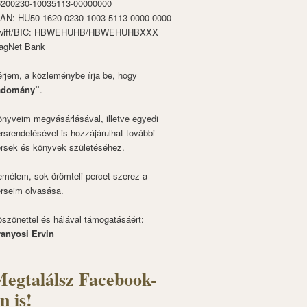
6200230-10035113-00000000
BAN: HU50 1620 0230 1003 5113 0000 0000
wift/BIC: HBWEHUHB/HBWEHUHBXXX
agNet Bank
rjem, a közleménybe írja be, hogy
adomány”
.
nyveim megvásárlásával, illetve egyedi
rsrendelésével is hozzájárulhat további
rsek és könyvek születéséhez.
mélem, sok örömteli percet szerez a
rseim olvasása.
szönettel és hálával támogatásáért:
ranyosi Ervin
egtalálsz Facebook-
n is!