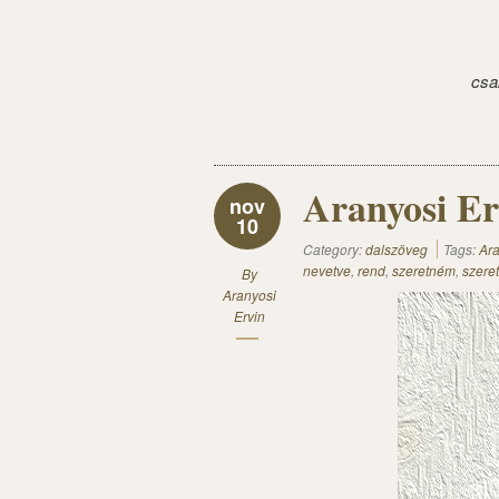
csa
Aranyosi Er
nov
10
Category:
dalszöveg
Tags:
Ara
nevetve
,
rend
,
szeretném
,
szere
By
Aranyosi
Ervin