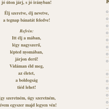
K
jó úton járj, s jó irányban!
Élj szeretve, élj nevetve,
a tegnap bánatát feledve!
Refrén:
Itt élj a mában,
légy nagyszerű,
lépted nyomában,
járjon derű!
Vidáman éld meg,
az életet,
a boldogság
tiéd lehet!
gy szeretném, úgy szeretném,
zívem egyszer majd legyen vén!