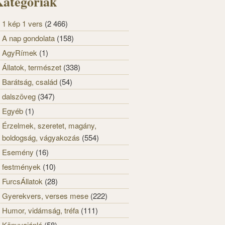
ategóriák
1 kép 1 vers
(2 466)
A nap gondolata
(158)
AgyRímek
(1)
Állatok, természet
(338)
Barátság, család
(54)
dalszöveg
(347)
Egyéb
(1)
Érzelmek, szeretet, magány,
boldogság, vágyakozás
(554)
Esemény
(16)
festmények
(10)
FurcsÁllatok
(28)
Gyerekvers, verses mese
(222)
Humor, vidámság, tréfa
(111)
Könyvajánló
(58)