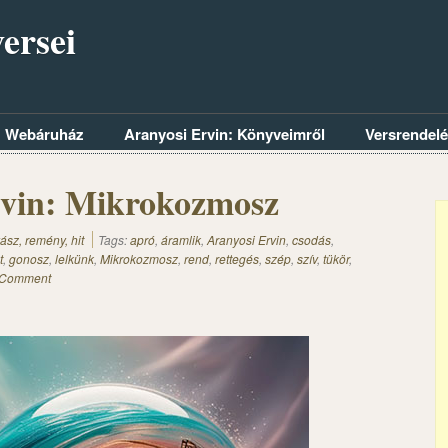
ersei
Webáruház
Aranyosi Ervin: Könyveimről
Versrendel
rvin: Mikrokozmosz
ász, remény, hit
Tags:
apró
,
áramlik
,
Aranyosi Ervin
,
csodás
,
t
,
gonosz
,
lelkünk
,
Mikrokozmosz
,
rend
,
rettegés
,
szép
,
szív
,
tükör
,
 Comment