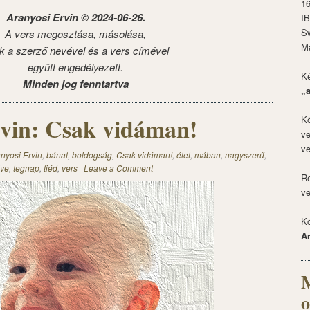
1
Aranyosi Ervin © 2024-06-26.
I
S
A vers megosztása, másolása,
M
k a szerző nevével és a vers címével
együtt engedélyezett.
Ké
Minden jog fenntartva
„
vin: Csak vidáman!
Kö
ve
ve
nyosi Ervin
,
bánat
,
boldogság
,
Csak vidáman!
,
élet
,
mában
,
nagyszerű
,
tve
,
tegnap
,
tiéd
,
vers
Leave a Comment
Re
ve
Kö
A
M
o