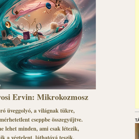
osi Ervin: Mikrokozmosz
ró üveggolyó, a világnak tükre,
érhetetlent cseppbe összegyűjtve.
T
e lehet minden, ami csak létezik,
ik a végtelent, láthatóvá teszik.