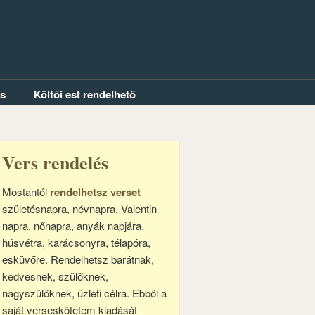
és
Költői est rendelhető
Vers rendelés
Mostantól
rendelhetsz verset
születésnapra, névnapra, Valentin
napra, nőnapra, anyák napjára,
húsvétra, karácsonyra, télapóra,
esküvőre. Rendelhetsz barátnak,
kedvesnek, szülőknek,
nagyszülőknek, üzleti célra. Ebből a
saját verseskötetem kiadását