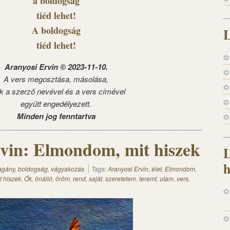
a boldogság
tiéd lehet!
A boldogság
L
tiéd lehet!
Aranyosi Ervin © 2023-11-10.
A vers megosztása, másolása,
k a szerző nevével és a vers címével
együtt engedélyezett.
Minden jog fenntartva
vin: Elmondom, mit hiszek
L
h
magány, boldogság, vágyakozás
Tags:
Aranyosi Ervin
,
élet
,
Elmondom
,
t hiszek
,
Ők
,
önálló
,
öröm
,
rend
,
saját
,
szeretetem
,
teremt
,
utam
,
vers
,