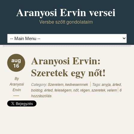
Aranyosi Ervin versei
Versbe szőtt gondolataim
Aranyosi Ervin:
aug
16
Szeretek egy nőt!
By
Aranyosi
Category:
Szerelem, kedvesemnek
Tags:
anyja
,
árted
,
Ervin
boldog
,
érted
,
feleségem
,
nőt
,
régen
,
szeretek
,
velem
6
hozzászólás