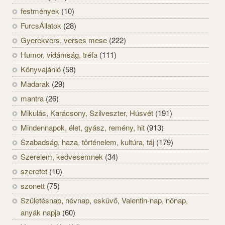
festmények
(10)
FurcsÁllatok
(28)
Gyerekvers, verses mese
(222)
Humor, vidámság, tréfa
(111)
Könyvajánló
(58)
Madarak
(29)
mantra
(26)
Mikulás, Karácsony, Szilveszter, Húsvét
(191)
Mindennapok, élet, gyász, remény, hit
(913)
Szabadság, haza, történelem, kultúra, táj
(179)
Szerelem, kedvesemnek
(34)
szeretet
(10)
szonett
(75)
Születésnap, névnap, esküvő, Valentin-nap, nőnap,
anyák napja
(60)