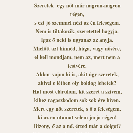
Szeretek egy nőt már nagyon-nagyon
régen,
s ezt jó szemmel nézi az én feleségem.
Nem is tiltakozik, szeretettel hagyja.
Igaz ő neki is ugyanaz az anyja.
Mielőtt azt hinnéd, húga, vagy nővére,
el kell mondjam, nem az, mert nem a
testvére.
Akkor vajon ki is, akit úgy szeretek,
akivel e létben oly boldog lehetek?
Hát most elárulom, kit szeret a szívem,
kihez ragaszkodom sok-sok éve híven.
Mert egy nőt szeretek, s ő a feleségem,
ki az én utamat velem járja régen!
Bizony, ő az a nő, érted már a dolgot?