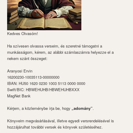
Kedves Olvasóm!
Ha szívesen olvassa verseim, és szeretné támogatni a
munkásságom, kérem, az alábbi számlaszámra helyezze el a
nekem szánt összeget:
Aranyosi Ervin
16200230-10035113-00000000
IBAN: HU50 1620 0230 1003 5113 0000 0000
Swift/BIC: HBWEHUHB/HBWEHUHBXXX
MagNet Bank
Kérjem, a közleménybe írja be, hogy
„adomány”
.
Könyveim megvásárlásával, illetve egyedi versrendelésével is
hozzájárulhat további versek és könyvek születéséhez.