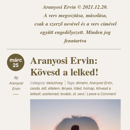
Aranyosi Ervin © 2021.12.20.
A vers megosztása, másolása,
csak a szerző nevével és a vers címével
együtt engedélyezett. Minden jog
fenntartva
Aranyosi Ervin:
márc
25
Kövesd a lelked!
By
Category:
dalszöveg
Tags:
álmaim
,
Aranyosi Ervin
,
Aranyosi
csoda
,
élő
,
éltetem
,
fényes
,
hited
,
holnap
,
Kövesd a
Ervin
lelked!
,
szellemed
,
tovább
,
út
,
vers
Leave a Comment