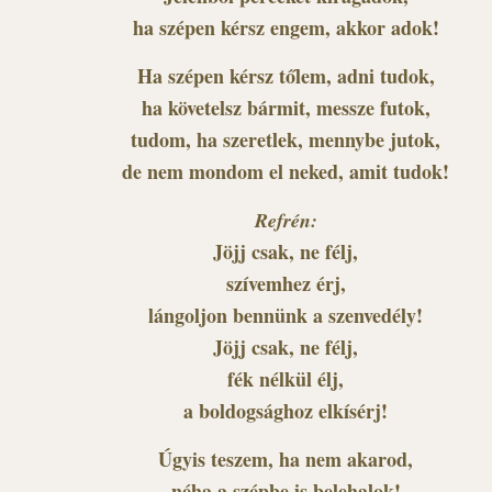
ha szépen kérsz engem, akkor adok!
Ha szépen kérsz tőlem, adni tudok,
ha követelsz bármit, messze futok,
tudom, ha szeretlek, mennybe jutok,
de nem mondom el neked, amit tudok!
Refrén:
Jöjj csak, ne félj,
szívemhez érj,
lángoljon bennünk a szenvedély!
Jöjj csak, ne félj,
fék nélkül élj,
a boldogsághoz elkísérj!
Úgyis teszem, ha nem akarod,
néha a szépbe is belehalok!