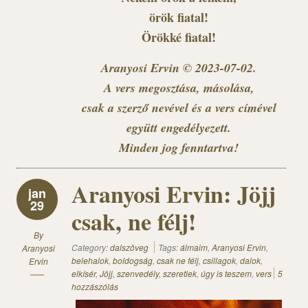
örök fiatal!
Örökké fiatal!
Aranyosi Ervin © 2023-07-02.
A vers megosztása, másolása,
csak a szerző nevével és a vers címével
együtt engedélyezett.
Minden jog fenntartva!
Aranyosi Ervin: Jöjj
jan
29
csak, ne félj!
By
Category:
dalszöveg
Tags:
álmaim
,
Aranyosi Ervin
,
Aranyosi
belehalok
,
boldogság
,
csak ne félj
,
csillagok
,
dalok
,
Ervin
elkísér
,
Jöjj
,
szenvedély
,
szeretlek
,
úgy is teszem
,
vers
5
hozzászólás