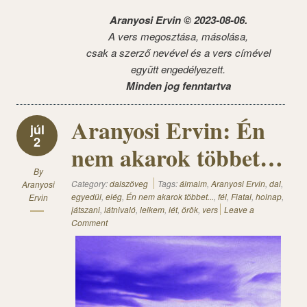
Aranyosi Ervin © 2023-08-06.
A vers megosztása, másolása,
csak a szerző nevével és a vers címével
együtt engedélyezett.
Minden jog fenntartva
Aranyosi Ervin: Én
júl
2
nem akarok többet…
By
Category:
dalszöveg
Tags:
álmaim
,
Aranyosi Ervin
,
dal
,
Aranyosi
egyedül
,
elég
,
Én nem akarok többet...
,
fél
,
Fiatal
,
holnap
,
Ervin
játszani
,
látnivaló
,
lelkem
,
lét
,
örök
,
vers
Leave a
Comment