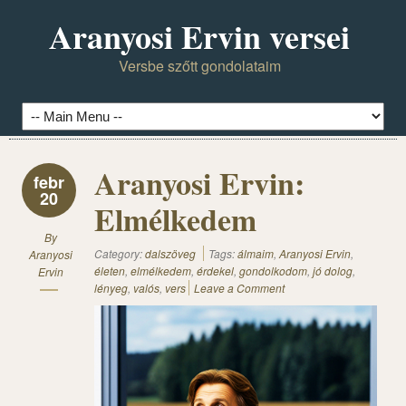
Aranyosi Ervin versei
Versbe szőtt gondolataim
Aranyosi Ervin:
febr
20
Elmélkedem
By
Category:
dalszöveg
Tags:
álmaim
,
Aranyosi Ervin
,
Aranyosi
életen
,
elmélkedem
,
érdekel
,
gondolkodom
,
jó dolog
,
Ervin
lényeg
,
valós
,
vers
Leave a Comment