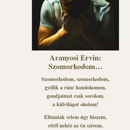
Aranyosi Ervin:
Szomorkodom…
Szomorkodom, szomorkodom,
gyűlik a ránc homlokomon,
gondjaimat csak sorolom,
a külvilágot okolom!
Elbántak velem úgy hiszem,
ettől nehéz az én szívem,