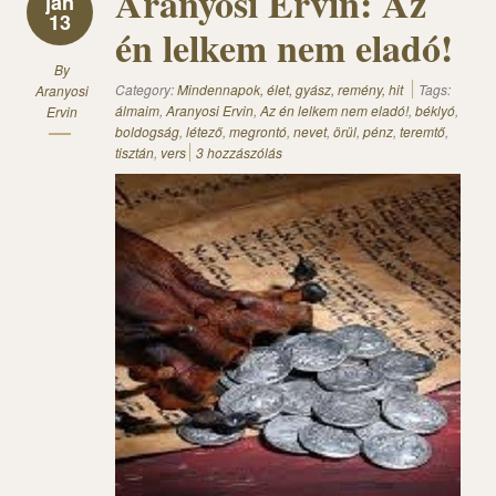
Aranyosi Ervin: Az
jan
13
én lelkem nem eladó!
By
Category:
Mindennapok, élet, gyász, remény, hit
Tags:
Aranyosi
álmaim
,
Aranyosi Ervin
,
Az én lelkem nem eladó!
,
béklyó
,
Ervin
boldogság
,
létező
,
megrontó
,
nevet
,
örül
,
pénz
,
teremtő
,
tisztán
,
vers
3 hozzászólás