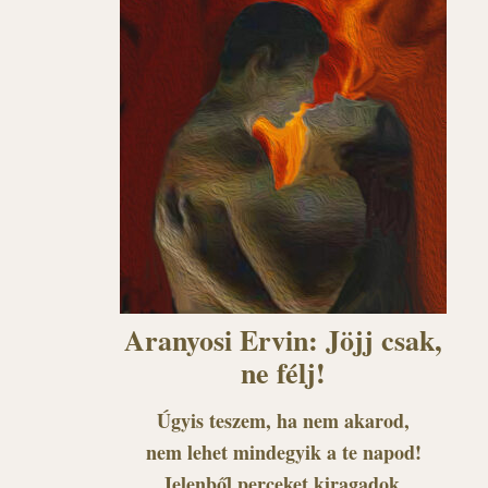
Aranyosi Ervin: Jöjj csak,
ne félj!
Úgyis teszem, ha nem akarod,
nem lehet mindegyik a te napod!
Jelenből perceket kiragadok,