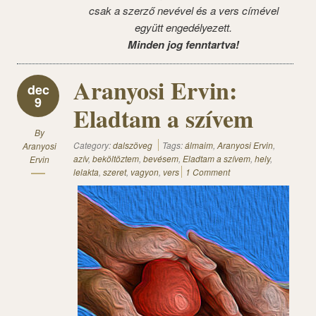
csak a szerző nevével és a vers címével
együtt engedélyezett.
Minden jog fenntartva!
Aranyosi Ervin:
dec
9
Eladtam a szívem
By
Category:
dalszöveg
Tags:
álmaim
,
Aranyosi Ervin
,
Aranyosi
azív
,
beköltöztem
,
bevésem
,
Eladtam a szívem
,
hely
,
Ervin
lelakta
,
szeret
,
vagyon
,
vers
1 Comment