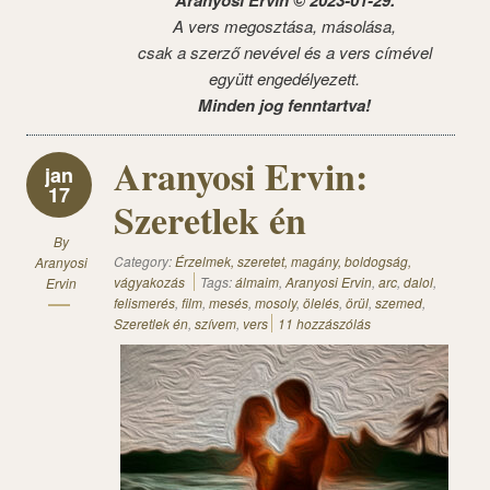
Aranyosi Ervin © 2023-01-29.
A vers megosztása, másolása,
csak a szerző nevével és a vers címével
együtt engedélyezett.
Minden jog fenntartva!
Aranyosi Ervin:
jan
17
Szeretlek én
By
Category:
Érzelmek, szeretet, magány, boldogság,
Aranyosi
vágyakozás
Tags:
álmaim
,
Aranyosi Ervin
,
arc
,
dalol
,
Ervin
felismerés
,
film
,
mesés
,
mosoly
,
ölelés
,
örül
,
szemed
,
Szeretlek én
,
szívem
,
vers
11 hozzászólás