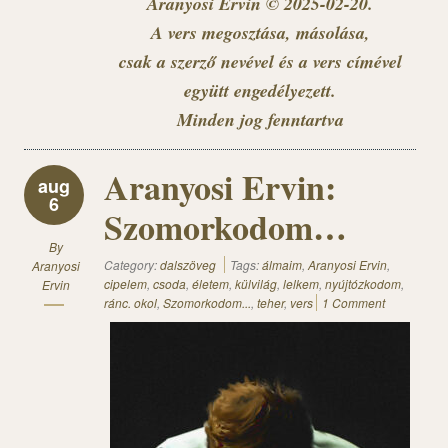
Aranyosi Ervin © 2025-02-20.
A vers megosztása, másolása,
csak a szerző nevével és a vers címével
együtt engedélyezett.
Minden jog fenntartva
Aranyosi Ervin:
aug
6
Szomorkodom…
By
Category:
dalszöveg
Tags:
álmaim
,
Aranyosi Ervin
,
Aranyosi
cipelem
,
csoda
,
életem
,
külvilág
,
lelkem
,
nyújtózkodom
,
Ervin
ránc. okol
,
Szomorkodom...
,
teher
,
vers
1 Comment