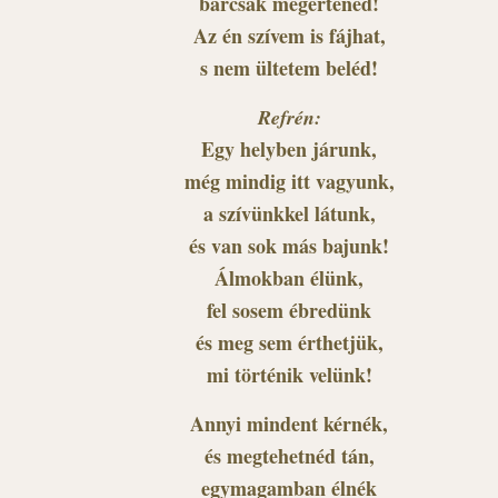
bárcsak megértenéd!
Az én szívem is fájhat,
s nem ültetem beléd!
Refrén:
Egy helyben járunk,
még mindig itt vagyunk,
a szívünkkel látunk,
és van sok más bajunk!
Álmokban élünk,
fel sosem ébredünk
és meg sem érthetjük,
mi történik velünk!
Annyi mindent kérnék,
és megtehetnéd tán,
egymagamban élnék