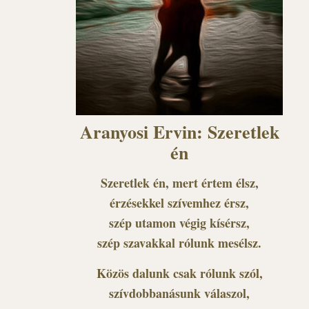
Aranyosi Ervin: Szeretlek
én
Szeretlek én, mert értem élsz,
érzésekkel szívemhez érsz,
szép utamon végig kísérsz,
szép szavakkal rólunk mesélsz.
Közös dalunk csak rólunk szól,
szívdobbanásunk válaszol,