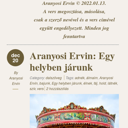
Aranyosi Ervin © 2022.01.13.
A vers megosztása, másolása,
csak a szerző nevével és a vers címével
együtt engedélyezett. Minden jog
fenntartva
Aranyosi Ervin: Egy
dec
20
helyben járunk
By
Category:
dalszöveg
Tags:
adnék
,
álmaim
,
Aranyosi
Aranyosi
Ervin
,
bajunk
,
Egy helyben járunk
,
élnek
,
fáj
,
hold
,
látnék
,
Ervin
szív
,
vers
2 hozzászólás