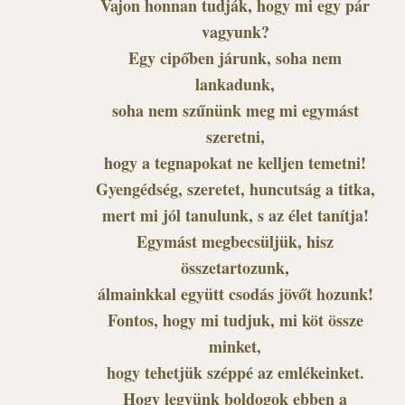
Vajon honnan tudják, hogy mi egy pár
vagyunk?
Egy cipőben járunk, soha nem
lankadunk,
soha nem szűnünk meg mi egymást
szeretni,
hogy a tegnapokat ne kelljen temetni!
Gyengédség, szeretet, huncutság a titka,
mert mi jól tanulunk, s az élet tanítja!
Egymást megbecsüljük, hisz
összetartozunk,
álmainkkal együtt csodás jövőt hozunk!
Fontos, hogy mi tudjuk, mi köt össze
minket,
hogy tehetjük széppé az emlékeinket.
Hogy legyünk boldogok ebben a