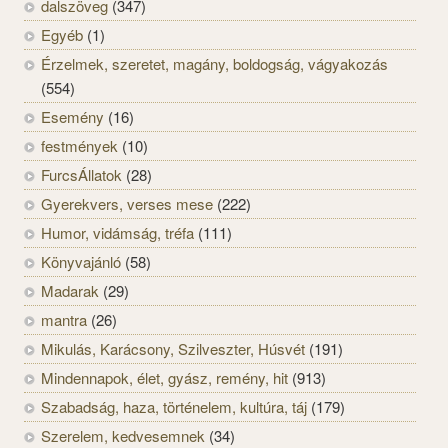
dalszöveg
(347)
Egyéb
(1)
Érzelmek, szeretet, magány, boldogság, vágyakozás
(554)
Esemény
(16)
festmények
(10)
FurcsÁllatok
(28)
Gyerekvers, verses mese
(222)
Humor, vidámság, tréfa
(111)
Könyvajánló
(58)
Madarak
(29)
mantra
(26)
Mikulás, Karácsony, Szilveszter, Húsvét
(191)
Mindennapok, élet, gyász, remény, hit
(913)
Szabadság, haza, történelem, kultúra, táj
(179)
Szerelem, kedvesemnek
(34)