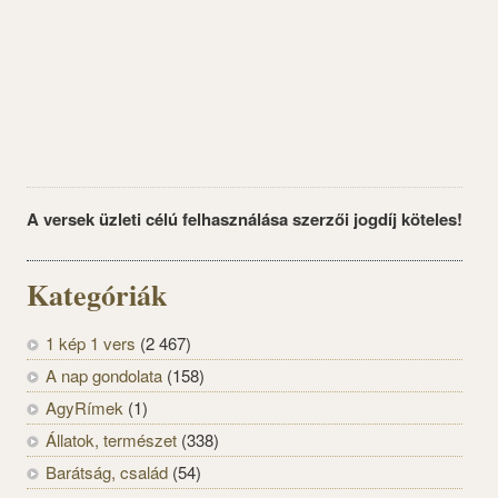
A versek üzleti célú felhasználása szerzői jogdíj köteles!
Kategóriák
1 kép 1 vers
(2 467)
A nap gondolata
(158)
AgyRímek
(1)
Állatok, természet
(338)
Barátság, család
(54)