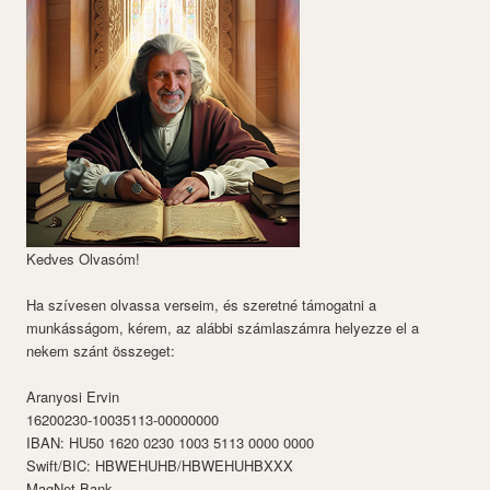
Kedves Olvasóm!
Ha szívesen olvassa verseim, és szeretné támogatni a
munkásságom, kérem, az alábbi számlaszámra helyezze el a
nekem szánt összeget:
Aranyosi Ervin
16200230-10035113-00000000
IBAN: HU50 1620 0230 1003 5113 0000 0000
Swift/BIC: HBWEHUHB/HBWEHUHBXXX
MagNet Bank