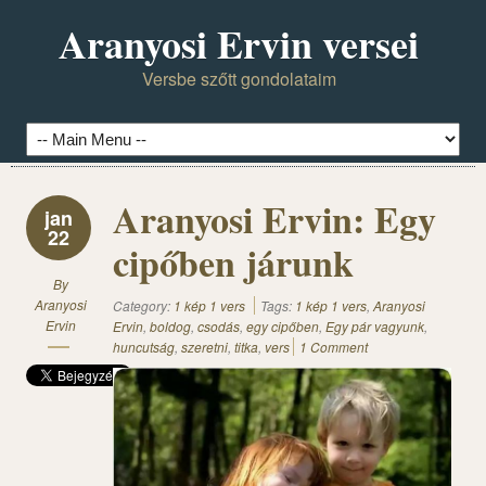
Aranyosi Ervin versei
Versbe szőtt gondolataim
Aranyosi Ervin: Egy
jan
22
cipőben járunk
By
Aranyosi
Category:
1 kép 1 vers
Tags:
1 kép 1 vers
,
Aranyosi
Ervin
Ervin
,
boldog
,
csodás
,
egy cipőben
,
Egy pár vagyunk
,
huncutság
,
szeretni
,
titka
,
vers
1 Comment