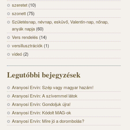
szeretet
(10)
szonett
(75)
Születésnap, névnap, esküvő, Valentin-nap, nőnap,
anyák napja
(60)
Vers rendelés
(14)
versillusztrációk
(1)
videó
(2)
Legutóbbi bejegyzések
Aranyosi Ervin: Szép vagy magyar hazám!
Aranyosi Ervin: A szívemmel látok
Aranyosi Ervin: Gondoljuk újra!
Aranyosi Ervin: Kódolt MAG-ok
Aranyosi Ervin: Mire jó a dorombolás?