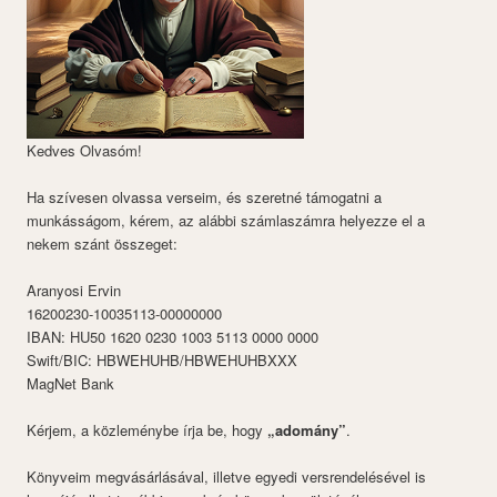
Kedves Olvasóm!
Ha szívesen olvassa verseim, és szeretné támogatni a
munkásságom, kérem, az alábbi számlaszámra helyezze el a
nekem szánt összeget:
Aranyosi Ervin
16200230-10035113-00000000
IBAN: HU50 1620 0230 1003 5113 0000 0000
Swift/BIC: HBWEHUHB/HBWEHUHBXXX
MagNet Bank
Kérjem, a közleménybe írja be, hogy
„adomány”
.
Könyveim megvásárlásával, illetve egyedi versrendelésével is