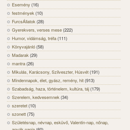
Esemény
(16)
festmények
(10)
FurcsÁllatok
(28)
Gyerekvers, verses mese
(222)
Humor, vidámság, tréfa
(111)
Könyvajánló
(58)
Madarak
(29)
mantra
(26)
Mikulás, Karácsony, Szilveszter, Húsvét
(191)
Mindennapok, élet, gyász, remény, hit
(913)
Szabadság, haza, történelem, kultúra, táj
(179)
Szerelem, kedvesemnek
(34)
szeretet
(10)
szonett
(75)
Születésnap, névnap, esküvő, Valentin-nap, nőnap,
anyák napja
(60)