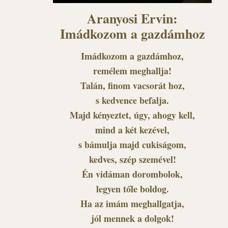
Aranyosi Ervin:
Imádkozom a gazdámhoz
Imádkozom a gazdámhoz,
remélem meghallja!
Talán, finom vacsorát hoz,
s kedvence befalja.
Majd kényeztet, úgy, ahogy kell,
mind a két kezével,
s bámulja majd cukiságom,
kedves, szép szemével!
Én vidáman dorombolok,
legyen tőle boldog.
Ha az imám meghallgatja,
jól mennek a dolgok!