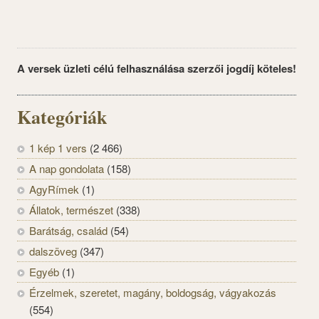
A versek üzleti célú felhasználása szerzői jogdíj köteles!
Kategóriák
1 kép 1 vers
(2 466)
A nap gondolata
(158)
AgyRímek
(1)
Állatok, természet
(338)
Barátság, család
(54)
dalszöveg
(347)
Egyéb
(1)
Érzelmek, szeretet, magány, boldogság, vágyakozás
(554)