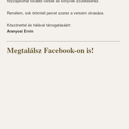
hozzájárulhat további versek és könyvek születéséhez.
Remélem, sok örömteli percet szerez a verseim olvasása.
Köszönettel és hálával támogatásáért:
Aranyosi Ervin
Megtalálsz Facebook-on is!