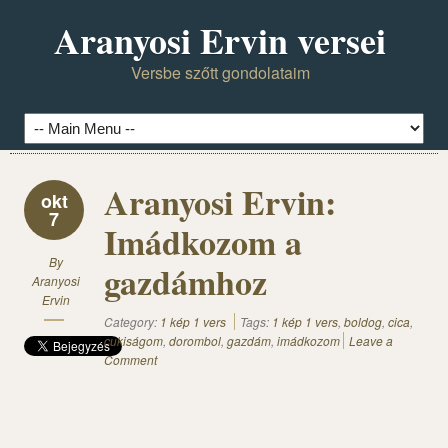
Aranyosi Ervin versei
Versbe szőtt gondolataim
Aranyosi Ervin:
okt
7
Imádkozom a
By
gazdámhoz
Aranyosi
Ervin
Category:
1 kép 1 vers
Tags:
1 kép 1 vers
,
boldog
,
cica
,
cukiságom
,
dorombol
,
gazdám
,
imádkozom
Leave a
Comment