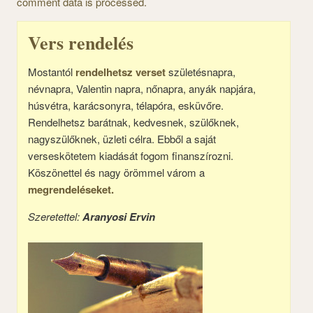
comment data is processed.
Vers rendelés
Mostantól
rendelhetsz verset
születésnapra,
névnapra, Valentin napra, nőnapra, anyák napjára,
húsvétra, karácsonyra, télapóra, esküvőre.
Rendelhetsz barátnak, kedvesnek, szülőknek,
nagyszülőknek, üzleti célra. Ebből a saját
verseskötetem kiadását fogom finanszírozni.
Köszönettel és nagy örömmel várom a
megrendeléseket.
Szeretettel:
Aranyosi Ervin