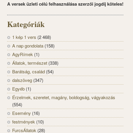
A versek üzleti célú felhasználása szerzői jogdíj köteles!
Kategóriák
1 kép 1 vers
(2 468)
A nap gondolata
(158)
AgyRímek
(1)
Állatok, természet
(338)
Barátság, család
(54)
dalszöveg
(347)
Egyéb
(1)
Érzelmek, szeretet, magány, boldogság, vágyakozás
(554)
Esemény
(16)
festmények
(10)
FurcsÁllatok
(28)