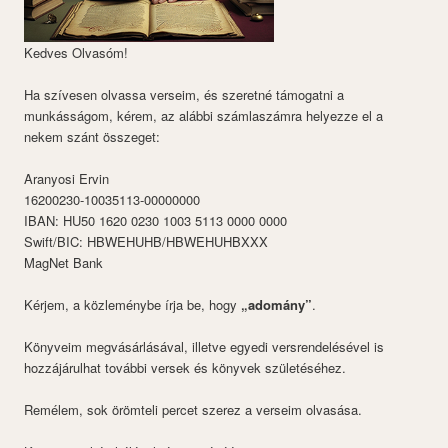
Kedves Olvasóm!
Ha szívesen olvassa verseim, és szeretné támogatni a
munkásságom, kérem, az alábbi számlaszámra helyezze el a
nekem szánt összeget:
Aranyosi Ervin
16200230-10035113-00000000
IBAN: HU50 1620 0230 1003 5113 0000 0000
Swift/BIC: HBWEHUHB/HBWEHUHBXXX
MagNet Bank
Kérjem, a közleménybe írja be, hogy
„adomány”
.
Könyveim megvásárlásával, illetve egyedi versrendelésével is
hozzájárulhat további versek és könyvek születéséhez.
Remélem, sok örömteli percet szerez a verseim olvasása.