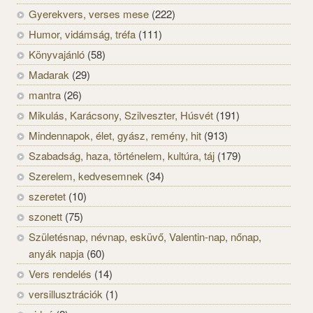
Gyerekvers, verses mese
(222)
Humor, vidámság, tréfa
(111)
Könyvajánló
(58)
Madarak
(29)
mantra
(26)
Mikulás, Karácsony, Szilveszter, Húsvét
(191)
Mindennapok, élet, gyász, remény, hit
(913)
Szabadság, haza, történelem, kultúra, táj
(179)
Szerelem, kedvesemnek
(34)
szeretet
(10)
szonett
(75)
Születésnap, névnap, esküvő, Valentin-nap, nőnap,
anyák napja
(60)
Vers rendelés
(14)
versillusztrációk
(1)