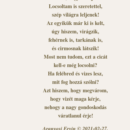
Locsoltam is szeretettel,
szép világra leljenek!
Az egyikük már ki is kelt,
úgy hiszem, virágzik,
fehérnek is, tarkának is,
és cirmosnak látszik!
Most nem tudom, ezt a cicát
kell-e még locsolni?
Ha felébred és vizes lesz,
mit fog hozzá szólni?
Azt hiszem, hogy megvárom,
hogy vizét maga kérje,
nehogy a nagy gondoskodás
váratlanul érje!
Aranyosi Ervin © 2021-02-27.