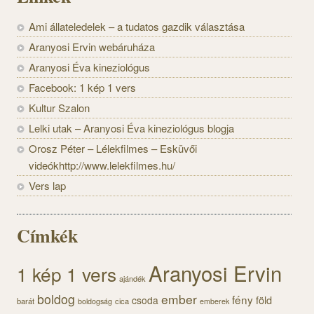
Ami állateledelek – a tudatos gazdik választása
Aranyosi Ervin webáruháza
Aranyosi Éva kineziológus
Facebook: 1 kép 1 vers
Kultur Szalon
Lelki utak – Aranyosi Éva kineziológus blogja
Orosz Péter – Lélekfilmes – Esküvői
videókhttp://www.lelekfilmes.hu/
Vers lap
Címkék
Aranyosi Ervin
1 kép 1 vers
ajándék
boldog
ember
fény
föld
csoda
barát
cica
boldogság
emberek