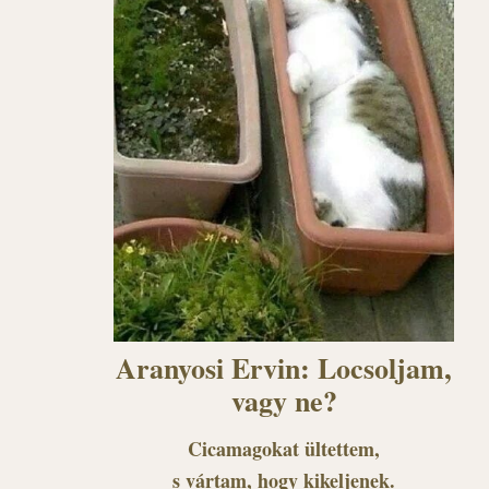
Aranyosi Ervin: Locsoljam,
vagy ne?
Cicamagokat ültettem,
s vártam, hogy kikeljenek.