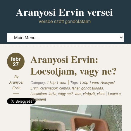
Aranyosi Ervin versei
Versbe szőtt gondolataim
Aranyosi Ervin:
febr
27
Locsoljam, vagy ne?
By
Aranyosi
Category:
1 kép 1 vers
Tags:
1 kép 1 vers
,
Aranyosi
Ervin
Ervin
,
cicamagok
,
círmos
,
fehér
,
gondoskodás
,
Locsoljam
,
tarka
,
vagy ne?
,
vers
,
virágzik
,
vizes
Leave a
Comment