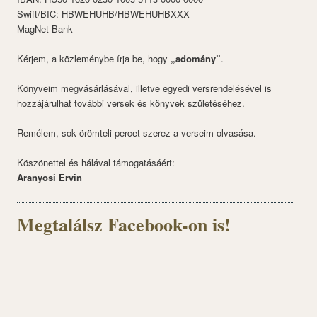
Swift/BIC: HBWEHUHB/HBWEHUHBXXX
MagNet Bank
Kérjem, a közleménybe írja be, hogy
„adomány”
.
Könyveim megvásárlásával, illetve egyedi versrendelésével is
hozzájárulhat további versek és könyvek születéséhez.
Remélem, sok örömteli percet szerez a verseim olvasása.
Köszönettel és hálával támogatásáért:
Aranyosi Ervin
Megtalálsz Facebook-on is!