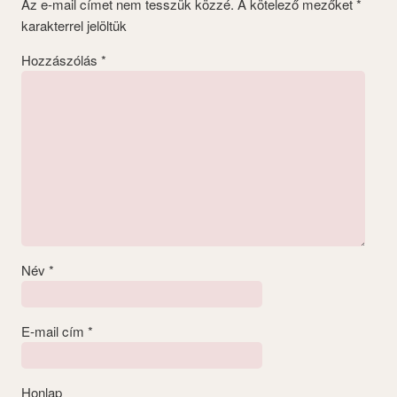
Az e-mail címet nem tesszük közzé.
A kötelező mezőket
*
karakterrel jelöltük
Hozzászólás
*
Név
*
E-mail cím
*
Honlap