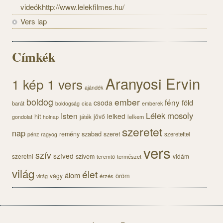
videókhttp://www.lelekfilmes.hu/
Vers lap
Címkék
Aranyosi Ervin
1 kép 1 vers
ajándék
boldog
ember
fény
föld
csoda
barát
cica
boldogság
emberek
Lélek
mosoly
Isten
lelked
hit
jövő
gondolat
játék
lelkem
holnap
szeretet
nap
szabad
remény
szeret
pénz
szeretettel
ragyog
vers
szív
szíved
szeretni
szívem
vidám
természet
teremtő
világ
élet
álom
öröm
vágy
érzés
virág