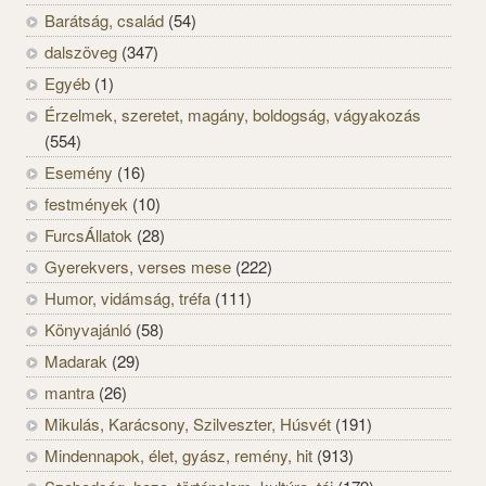
Barátság, család
(54)
dalszöveg
(347)
Egyéb
(1)
Érzelmek, szeretet, magány, boldogság, vágyakozás
(554)
Esemény
(16)
festmények
(10)
FurcsÁllatok
(28)
Gyerekvers, verses mese
(222)
Humor, vidámság, tréfa
(111)
Könyvajánló
(58)
Madarak
(29)
mantra
(26)
Mikulás, Karácsony, Szilveszter, Húsvét
(191)
Mindennapok, élet, gyász, remény, hit
(913)