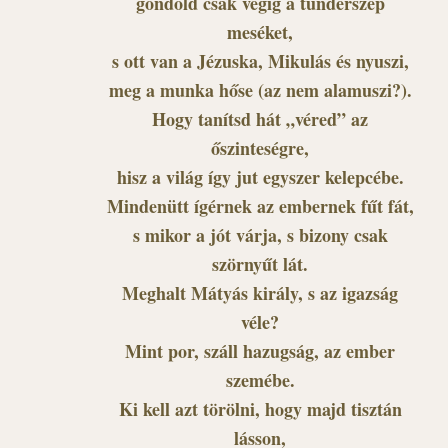
gondold csak végig a tündérszép
meséket,
s ott van a Jézuska, Mikulás és nyuszi,
meg a munka hőse (az nem alamuszi?).
Hogy tanítsd hát „véred” az
őszinteségre,
hisz a világ így jut egyszer kelepcébe.
Mindenütt ígérnek az embernek fűt fát,
s mikor a jót várja, s bizony csak
szörnyűt lát.
Meghalt Mátyás király, s az igazság
véle?
Mint por, száll hazugság, az ember
szemébe.
Ki kell azt törölni, hogy majd tisztán
lásson,