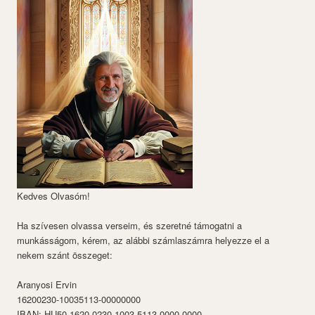
Kedves Olvasóm!
Ha szívesen olvassa verseim, és szeretné támogatni a
munkásságom, kérem, az alábbi számlaszámra helyezze el a
nekem szánt összeget:
Aranyosi Ervin
16200230-10035113-00000000
IBAN: HU50 1620 0230 1003 5113 0000 0000