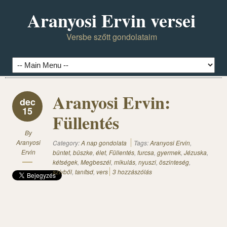
Aranyosi Ervin versei
Versbe szőtt gondolataim
Aranyosi Ervin:
dec
15
Füllentés
By
Aranyosi
Category:
A nap gondolata
Tags:
Aranyosi Ervin
,
Ervin
büntet
,
büszke
,
élet
,
Füllentés
,
furcsa
,
gyermek
,
Jézuska
,
kétségek
,
Megbeszél
,
mikulás
,
nyuszi
,
öszinteség
,
szívből
,
tanítsd
,
vers
3 hozzászólás