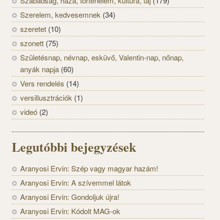
Szabadság, haza, történelem, kultúra, táj
(179)
Szerelem, kedvesemnek
(34)
szeretet
(10)
szonett
(75)
Születésnap, névnap, esküvő, Valentin-nap, nőnap,
anyák napja
(60)
Vers rendelés
(14)
versillusztrációk
(1)
videó
(2)
Legutóbbi bejegyzések
Aranyosi Ervin: Szép vagy magyar hazám!
Aranyosi Ervin: A szívemmel látok
Aranyosi Ervin: Gondoljuk újra!
Aranyosi Ervin: Kódolt MAG-ok