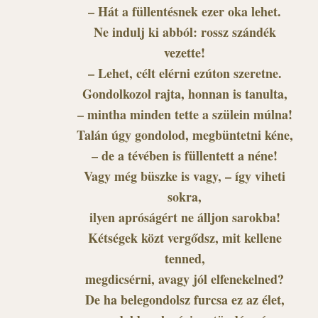
– Hát a füllentésnek ezer oka lehet.
Ne indulj ki abból: rossz szándék
vezette!
– Lehet, célt elérni ezúton szeretne.
Gondolkozol rajta, honnan is tanulta,
– mintha minden tette a szülein múlna!
Talán úgy gondolod, megbüntetni kéne,
– de a tévében is füllentett a néne!
Vagy még büszke is vagy, – így viheti
sokra,
ilyen apróságért ne álljon sarokba!
Kétségek közt vergődsz, mit kellene
tenned,
megdicsérni, avagy jól elfenekelned?
De ha belegondolsz furcsa ez az élet,