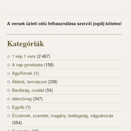
A versek üzleti célú felhasználása szerzői jogdíj köteles!
Kategóriák
1 kép 1 vers
(2 467)
A nap gondolata
(158)
AgyRímek
(1)
Állatok, természet
(338)
Barátság, család
(54)
dalszöveg
(347)
Egyéb
(1)
Érzelmek, szeretet, magány, boldogság, vágyakozás
(554)
Esemény
(16)