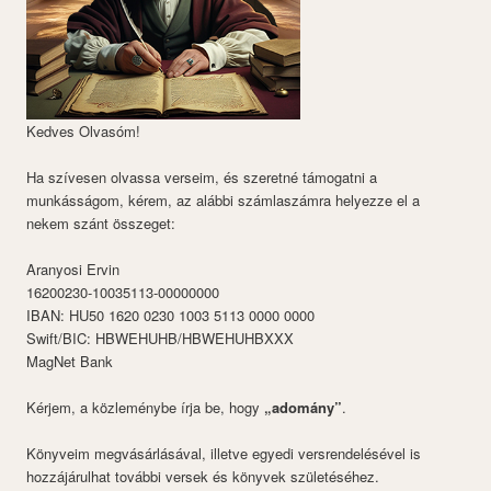
Kedves Olvasóm!
Ha szívesen olvassa verseim, és szeretné támogatni a
munkásságom, kérem, az alábbi számlaszámra helyezze el a
nekem szánt összeget:
Aranyosi Ervin
16200230-10035113-00000000
IBAN: HU50 1620 0230 1003 5113 0000 0000
Swift/BIC: HBWEHUHB/HBWEHUHBXXX
MagNet Bank
Kérjem, a közleménybe írja be, hogy
„adomány”
.
Könyveim megvásárlásával, illetve egyedi versrendelésével is
hozzájárulhat további versek és könyvek születéséhez.