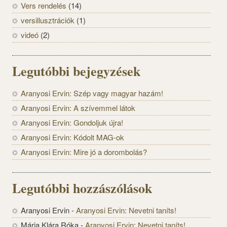
Vers rendelés
(14)
versillusztrációk
(1)
videó
(2)
Legutóbbi bejegyzések
Aranyosi Ervin: Szép vagy magyar hazám!
Aranyosi Ervin: A szívemmel látok
Aranyosi Ervin: Gondoljuk újra!
Aranyosi Ervin: Kódolt MAG-ok
Aranyosi Ervin: Mire jó a dorombolás?
Legutóbbi hozzászólások
Aranyosi Ervin
-
Aranyosi Ervin: Nevetni taníts!
Mária Klára Róka
-
Aranyosi Ervin: Nevetni taníts!