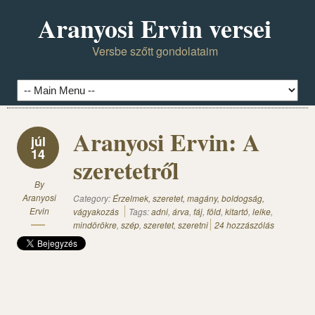
Aranyosi Ervin versei
Versbe szőtt gondolataim
Aranyosi Ervin: A
júl
14
szeretetről
By
Aranyosi
Category:
Érzelmek, szeretet, magány, boldogság,
Ervin
vágyakozás
Tags:
adni
,
árva
,
fáj
,
föld
,
kitartó
,
lelke
,
mindörökre
,
szép
,
szeretet
,
szeretni
24 hozzászólás