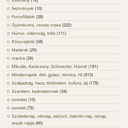
festmények
(10)
FurcsÁllatok
(28)
Gyerekvers, verses mese
(222)
Humor, vidámság, tréfa
(111)
Könyvajánló
(58)
Madarak
(29)
mantra
(26)
Mikulás, Karácsony, Szilveszter, Húsvét
(191)
Mindennapok, élet, gyász, remény, hit
(913)
Szabadság, haza, történelem, kultúra, táj
(179)
Szerelem, kedvesemnek
(34)
szeretet
(10)
szonett
(75)
Születésnap, névnap, esküvő, Valentin-nap, nőnap,
anyák napja
(60)