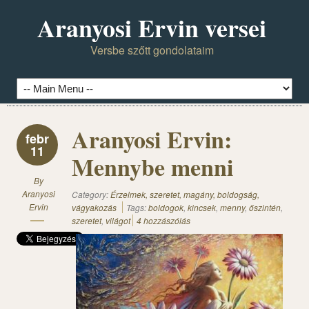
Aranyosi Ervin versei
Versbe szőtt gondolataim
Aranyosi Ervin:
febr
11
Mennybe menni
By
Aranyosi
Category:
Érzelmek, szeretet, magány, boldogság,
Ervin
vágyakozás
Tags:
boldogok
,
kincsek
,
menny
,
őszintén
,
szeretet
,
világot
4 hozzászólás