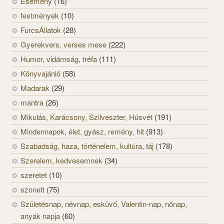
Esemény
(16)
festmények
(10)
FurcsÁllatok
(28)
Gyerekvers, verses mese
(222)
Humor, vidámság, tréfa
(111)
Könyvajánló
(58)
Madarak
(29)
mantra
(26)
Mikulás, Karácsony, Szilveszter, Húsvét
(191)
Mindennapok, élet, gyász, remény, hit
(913)
Szabadság, haza, történelem, kultúra, táj
(178)
Szerelem, kedvesemnek
(34)
szeretet
(10)
szonett
(75)
Születésnap, névnap, esküvő, Valentin-nap, nőnap,
anyák napja
(60)