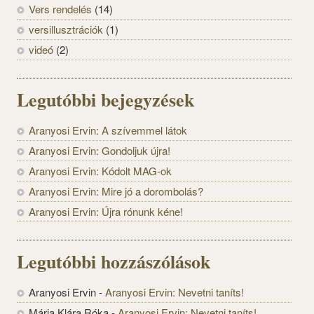
Vers rendelés
(14)
versillusztrációk
(1)
videó
(2)
Legutóbbi bejegyzések
Aranyosi Ervin: A szívemmel látok
Aranyosi Ervin: Gondoljuk újra!
Aranyosi Ervin: Kódolt MAG-ok
Aranyosi Ervin: Mire jó a dorombolás?
Aranyosi Ervin: Újra rónunk kéne!
Legutóbbi hozzászólások
Aranyosi Ervin
-
Aranyosi Ervin: Nevetni taníts!
Mária Klára Róka
-
Aranyosi Ervin: Nevetni taníts!