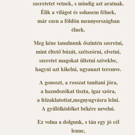
szeretetet vetnek, s mindig azt aratnak.
Élik a világot és sohasem félnek,
már ezen a földön mennyországban
élnek.
Meg kéne tanulnunk őszintén szeretni,
mint éltető búzát, szétszórni, elvetni,
szeretet magokat ültetni szívekbe,
hagyni azt kikelni, ugyanazt teremve.
A gonoszt, a rosszat tanítani jóra,
a hazudozókat tiszta, igaz szóra,
a felzaklatottat,megnyugvásra lelni.
A gyűlölködőket békére nevelni.
Ez volna a dolgunk, s tán egy jó cél
lenne,