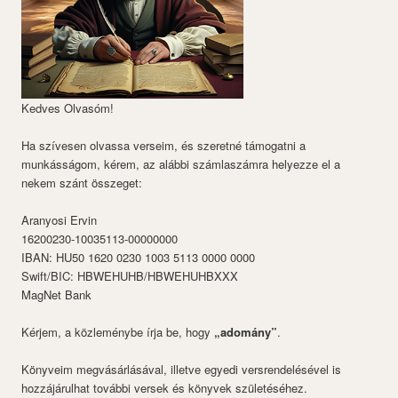
Kedves Olvasóm!
Ha szívesen olvassa verseim, és szeretné támogatni a
munkásságom, kérem, az alábbi számlaszámra helyezze el a
nekem szánt összeget:
Aranyosi Ervin
16200230-10035113-00000000
IBAN: HU50 1620 0230 1003 5113 0000 0000
Swift/BIC: HBWEHUHB/HBWEHUHBXXX
MagNet Bank
Kérjem, a közleménybe írja be, hogy
„adomány”
.
Könyveim megvásárlásával, illetve egyedi versrendelésével is
hozzájárulhat további versek és könyvek születéséhez.