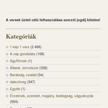
A versek üzleti célú felhasználása szerzői jogdíj köteles!
Kategóriák
1 kép 1 vers
(2 466)
A nap gondolata
(158)
AgyRímek
(1)
Állatok, természet
(338)
Barátság, család
(54)
dalszöveg
(347)
Egyéb
(1)
Érzelmek, szeretet, magány, boldogság, vágyakozás
(554)