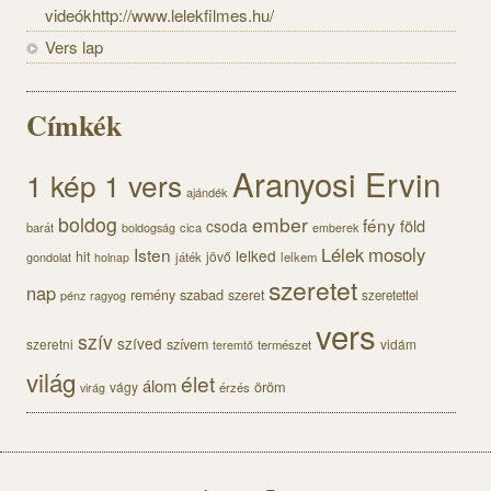
videókhttp://www.lelekfilmes.hu/
Vers lap
Címkék
Aranyosi Ervin
1 kép 1 vers
ajándék
boldog
ember
fény
föld
csoda
barát
cica
boldogság
emberek
Lélek
mosoly
Isten
lelked
hit
jövő
gondolat
játék
lelkem
holnap
szeretet
nap
szabad
remény
szeret
pénz
szeretettel
ragyog
vers
szív
szíved
szeretni
szívem
vidám
természet
teremtő
világ
élet
álom
öröm
vágy
érzés
virág