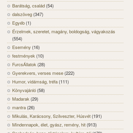
Barátság, család
(54)
dalszöveg
(347)
Egyéb
(1)
Érzelmek, szeretet, magány, boldogság, vágyakozás
(554)
Esemény
(16)
festmények
(10)
FurcsÁllatok
(28)
Gyerekvers, verses mese
(222)
Humor, vidámság, tréfa
(111)
Könyvajánló
(58)
Madarak
(29)
mantra
(26)
Mikulás, Karácsony, Szilveszter, Húsvét
(191)
Mindennapok, élet, gyász, remény, hit
(913)