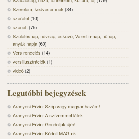
Szabadság, haza, történelem, kultúra, táj
(179)
Szerelem, kedvesemnek
(34)
szeretet
(10)
szonett
(75)
Születésnap, névnap, esküvő, Valentin-nap, nőnap,
anyák napja
(60)
Vers rendelés
(14)
versillusztrációk
(1)
videó
(2)
Legutóbbi bejegyzések
Aranyosi Ervin: Szép vagy magyar hazám!
Aranyosi Ervin: A szívemmel látok
Aranyosi Ervin: Gondoljuk újra!
Aranyosi Ervin: Kódolt MAG-ok