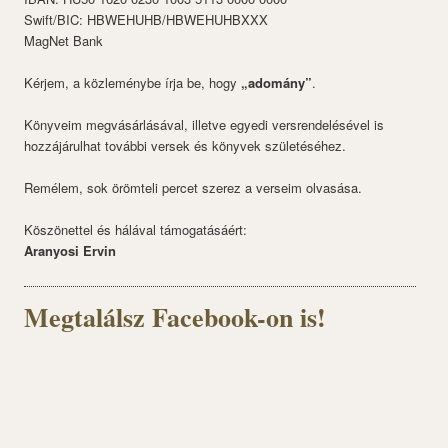
Swift/BIC: HBWEHUHB/HBWEHUHBXXX
MagNet Bank
Kérjem, a közleménybe írja be, hogy
„adomány”
.
Könyveim megvásárlásával, illetve egyedi versrendelésével is
hozzájárulhat további versek és könyvek születéséhez.
Remélem, sok örömteli percet szerez a verseim olvasása.
Köszönettel és hálával támogatásáért:
Aranyosi Ervin
Megtalálsz Facebook-on is!