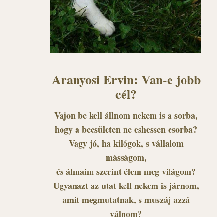
Aranyosi Ervin: Van-e jobb
cél?
Vajon be kell állnom nekem is a sorba,
hogy a becsületen ne eshessen csorba?
Vagy jó, ha kilógok, s vállalom
másságom,
és álmaim szerint élem meg világom?
Ugyanazt az utat kell nekem is járnom,
amit megmutatnak, s muszáj azzá
válnom?