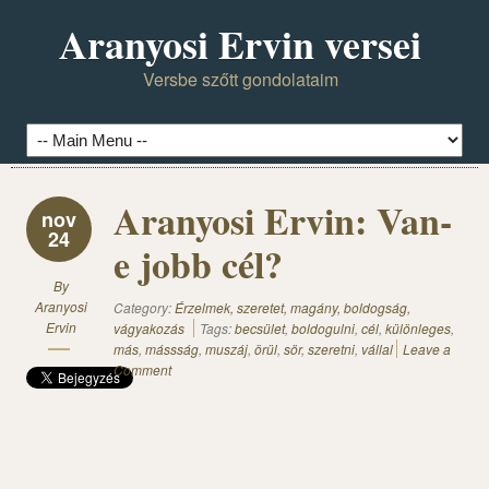
Aranyosi Ervin versei
Versbe szőtt gondolataim
Aranyosi Ervin: Van-
nov
24
e jobb cél?
By
Aranyosi
Category:
Érzelmek, szeretet, magány, boldogság,
Ervin
vágyakozás
Tags:
becsület
,
boldogulni
,
cél
,
különleges
,
más
,
mássság
,
muszáj
,
örül
,
sör
,
szeretni
,
vállal
Leave a
Comment