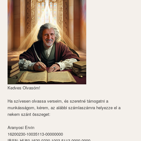
Kedves Olvasóm!
Ha szívesen olvassa verseim, és szeretné támogatni a
munkásságom, kérem, az alábbi számlaszámra helyezze el a
nekem szánt összeget:
Aranyosi Ervin
16200230-10035113-00000000
IBAN: HU50 1620 0230 1003 5113 0000 0000