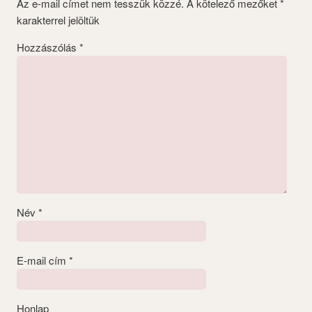
Az e-mail címet nem tesszük közzé.
A kötelező mezőket
*
karakterrel jelöltük
Hozzászólás
*
Név
*
E-mail cím
*
Honlap