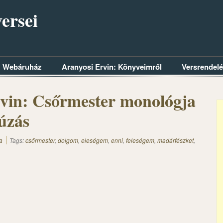
ersei
Webáruház
Aranyosi Ervin: Könyveimről
Versrendel
vin: Csőrmester monológja
úzás
a
Tags:
csőrmester
,
dolgom
,
eleségem
,
enni
,
feleségem
,
madárfészket
,