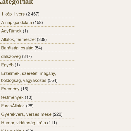
ategóriák
1 kép 1 vers
(2 467)
A nap gondolata
(158)
AgyRímek
(1)
Állatok, természet
(338)
Barátság, család
(54)
dalszöveg
(347)
Egyéb
(1)
Érzelmek, szeretet, magány,
boldogság, vágyakozás
(554)
Esemény
(16)
festmények
(10)
FurcsÁllatok
(28)
Gyerekvers, verses mese
(222)
Humor, vidámság, tréfa
(111)
Könyvajánló
(58)