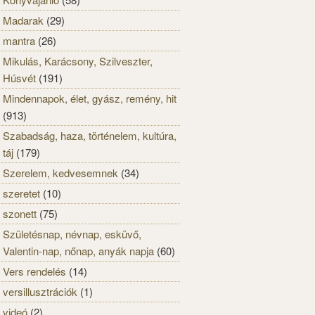
Madarak
(29)
mantra
(26)
Mikulás, Karácsony, Szilveszter,
Húsvét
(191)
Mindennapok, élet, gyász, remény, hit
(913)
Szabadság, haza, történelem, kultúra,
táj
(179)
Szerelem, kedvesemnek
(34)
szeretet
(10)
szonett
(75)
Születésnap, névnap, esküvő,
Valentin-nap, nőnap, anyák napja
(60)
Vers rendelés
(14)
versillusztrációk
(1)
videó
(2)