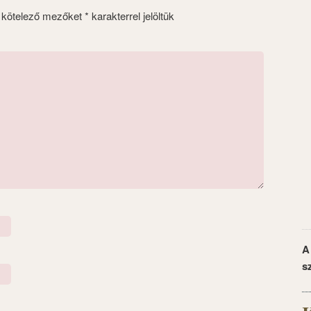
 kötelező mezőket
*
karakterrel jelöltük
A
s