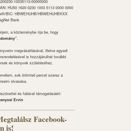
6200230-10035113-00000000
BAN: HU50 1620 0230 1003 5113 0000 0000
wift/BIC: HBWEHUHB/HBWEHUHBXXX
agNet Bank
rjem, a közleménybe írja be, hogy
adomány”
.
nyveim megvásárlásával, illetve egyedi
rsrendelésével is hozzájárulhat további
rsek és könyvek születéséhez.
mélem, sok örömteli percet szerez a
rseim olvasása.
szönettel és hálával támogatásáért:
ranyosi Ervin
egtalálsz Facebook-
n is!