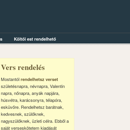
és
Költői est rendelhető
Vers rendelés
Mostantól
rendelhetsz verset
születésnapra, névnapra, Valentin
napra, nőnapra, anyák napjára,
húsvétra, karácsonyra, télapóra,
esküvőre. Rendelhetsz barátnak,
kedvesnek, szülőknek,
nagyszülőknek, üzleti célra. Ebből a
saját verseskötetem kiadását