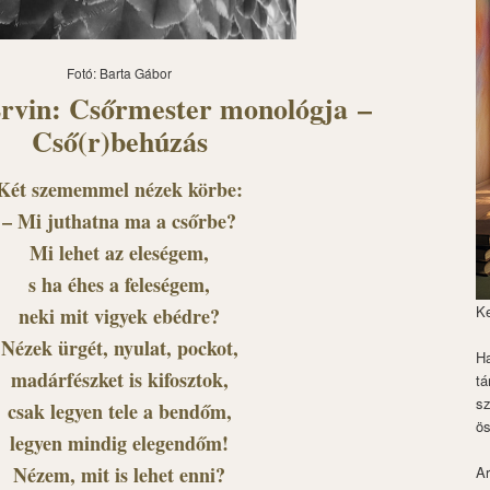
Fotó: Barta Gábor
rvin: Csőrmester monológja –
Cső(r)behúzás
Két szememmel nézek körbe:
– Mi juthatna ma a csőrbe?
Mi lehet az eleségem,
s ha éhes a feleségem,
K
neki mit vigyek ebédre?
Nézek ürgét, nyulat, pockot,
Ha
madárfészket is kifosztok,
tá
s
csak legyen tele a bendőm,
ös
legyen mindig elegendőm!
Nézem, mit is lehet enni?
Ar