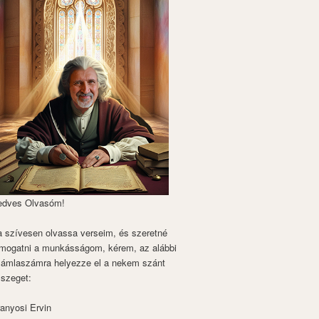
edves Olvasóm!
 szívesen olvassa verseim, és szeretné
mogatni a munkásságom, kérem, az alábbi
zámlaszámra helyezze el a nekem szánt
szeget:
anyosi Ervin