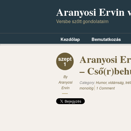
Aranyosi Ervin v
Versbe szőtt gondolataim
Kezdőlap
Bemutatkozás
Aranyosi Er
szept
1
– Cső(r)beh
By
Aranyosi
Category:
Humor, vidámság, tréf
Ervin
monológ
1 Comment