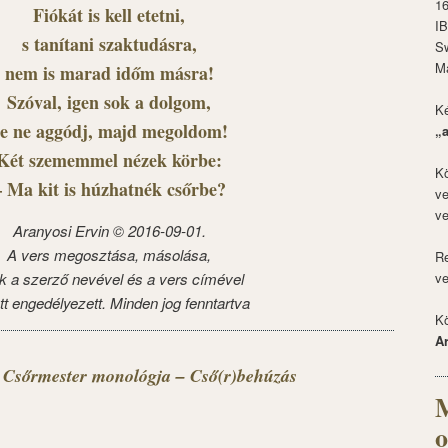
1
Fiókát is kell etetni,
I
s tanítani szaktudásra,
S
M
nem is marad időm másra!
Szóval, igen sok a dolgom,
Ké
e ne aggódj, majd megoldom!
„
Két szememmel nézek körbe:
Kö
– Ma kit is húzhatnék csőrbe?
ve
ve
Aranyosi Ervin © 2016-09-01.
A vers megosztása, másolása,
Re
k a szerző nevével és a vers címével
ve
tt engedélyezett. Minden jog fenntartva
Kö
A
 Csőrmester monológja – Cső(r)behúzás
M
o