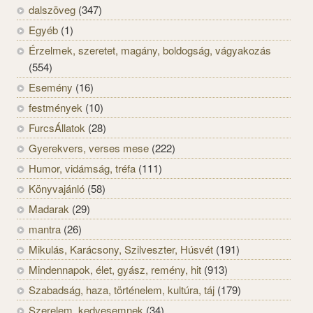
dalszöveg
(347)
Egyéb
(1)
Érzelmek, szeretet, magány, boldogság, vágyakozás
(554)
Esemény
(16)
festmények
(10)
FurcsÁllatok
(28)
Gyerekvers, verses mese
(222)
Humor, vidámság, tréfa
(111)
Könyvajánló
(58)
Madarak
(29)
mantra
(26)
Mikulás, Karácsony, Szilveszter, Húsvét
(191)
Mindennapok, élet, gyász, remény, hit
(913)
Szabadság, haza, történelem, kultúra, táj
(179)
Szerelem, kedvesemnek
(34)