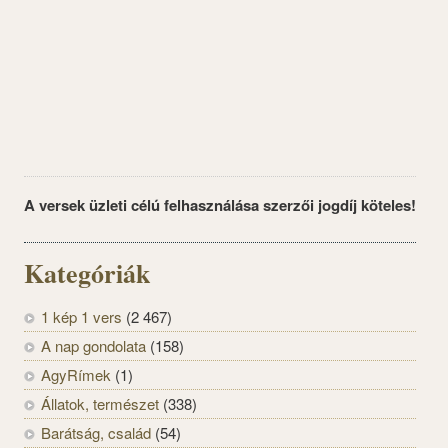
A versek üzleti célú felhasználása szerzői jogdíj köteles!
Kategóriák
1 kép 1 vers
(2 467)
A nap gondolata
(158)
AgyRímek
(1)
Állatok, természet
(338)
Barátság, család
(54)