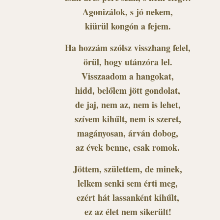
Agonizálok, s jó nekem,
kiürül kongón a fejem.
Ha hozzám szólsz visszhang felel,
örül, hogy utánzóra lel.
Visszaadom a hangokat,
hidd, belőlem jött gondolat,
de jaj, nem az, nem is lehet,
szívem kihűlt, nem is szeret,
magányosan, árván dobog,
az évek benne, csak romok.
Jöttem, születtem, de minek,
lelkem senki sem érti meg,
ezért hát lassanként kihűlt,
ez az élet nem sikerült!