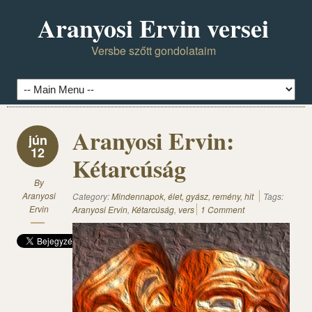
Aranyosi Ervin versei
Versbe szőtt gondolataim
Aranyosi Ervin:
jún
12
Kétarcúság
By
Aranyosi
Category:
Mindennapok, élet, gyász, remény, hit
Tags:
Ervin
Aranyosi Ervin
,
Kétarcúság
,
vers
1 Comment