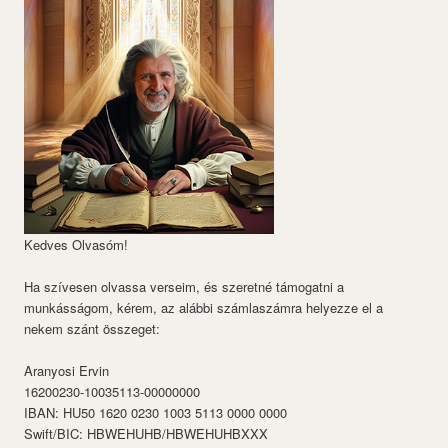
Kedves Olvasóm!
Ha szívesen olvassa verseim, és szeretné támogatni a
munkásságom, kérem, az alábbi számlaszámra helyezze el a
nekem szánt összeget:
Aranyosi Ervin
16200230-10035113-00000000
IBAN: HU50 1620 0230 1003 5113 0000 0000
Swift/BIC: HBWEHUHB/HBWEHUHBXXX