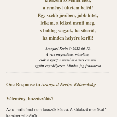
kiteszem szívemet eléd,
a reményt ültetem beléd!
Egy szebb jövőben, jobb hitet,
lelkem, a lelked menti meg,
s boldog vagyok, ha sikerül,
ha minden helyére kerül!
Aranyosi Ervin © 2022-06-12.
A vers megosztása, másolása,
csak a szerző nevével és a vers címével
együtt engedélyezett. Minden jog fenntartva
One Response to
Aranyosi Ervin: Kétarcúság
Vélemény, hozzászólás?
Az e-mail címet nem tesszük közzé.
A kötelező mezőket
*
karakterrel jelöltük