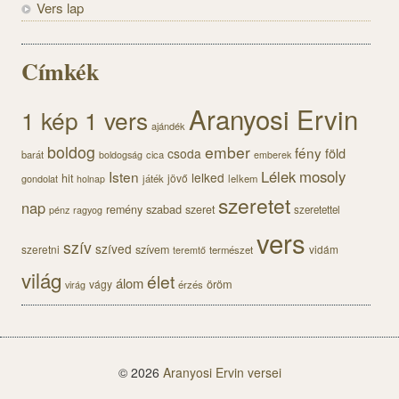
Vers lap
Címkék
Aranyosi Ervin
1 kép 1 vers
ajándék
boldog
ember
fény
föld
csoda
barát
cica
boldogság
emberek
Lélek
mosoly
Isten
lelked
hit
jövő
gondolat
játék
lelkem
holnap
szeretet
nap
szabad
remény
szeret
pénz
szeretettel
ragyog
vers
szív
szíved
szeretni
szívem
vidám
természet
teremtő
világ
élet
álom
öröm
vágy
érzés
virág
© 2026
Aranyosi Ervin versei