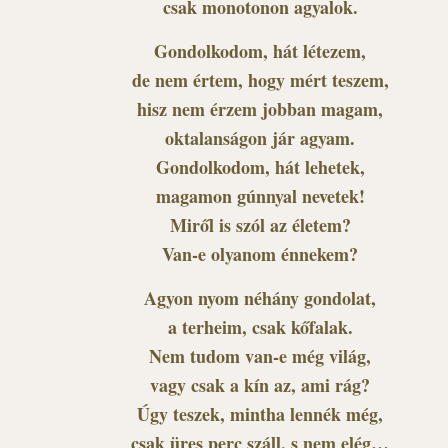
csak monotonon agyalok.
Gondolkodom, hát létezem,
de nem értem, hogy mért teszem,
hisz nem érzem jobban magam,
oktalanságon jár agyam.
Gondolkodom, hát lehetek,
magamon gúnnyal nevetek!
Miről is szól az életem?
Van-e olyanom énnekem?
Agyon nyom néhány gondolat,
a terheim, csak kőfalak.
Nem tudom van-e még világ,
vagy csak a kín az, ami rág?
Úgy teszek, mintha lennék még,
csak üres perc száll, s nem elég…