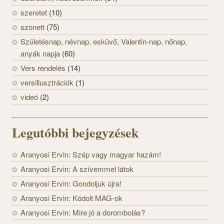
szeretet
(10)
szonett
(75)
Születésnap, névnap, esküvő, Valentin-nap, nőnap,
anyák napja
(60)
Vers rendelés
(14)
versillusztrációk
(1)
videó
(2)
Legutóbbi bejegyzések
Aranyosi Ervin: Szép vagy magyar hazám!
Aranyosi Ervin: A szívemmel látok
Aranyosi Ervin: Gondoljuk újra!
Aranyosi Ervin: Kódolt MAG-ok
Aranyosi Ervin: Mire jó a dorombolás?