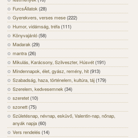
FurcsÁllatok
(28)
Gyerekvers, verses mese
(222)
Humor, vidámság, tréfa
(111)
Könyvajánló
(58)
Madarak
(29)
mantra
(26)
Mikulás, Karácsony, Szilveszter, Húsvét
(191)
Mindennapok, élet, gyász, remény, hit
(913)
Szabadság, haza, történelem, kultúra, táj
(179)
Szerelem, kedvesemnek
(34)
szeretet
(10)
szonett
(75)
Születésnap, névnap, esküvő, Valentin-nap, nőnap,
anyák napja
(60)
Vers rendelés
(14)