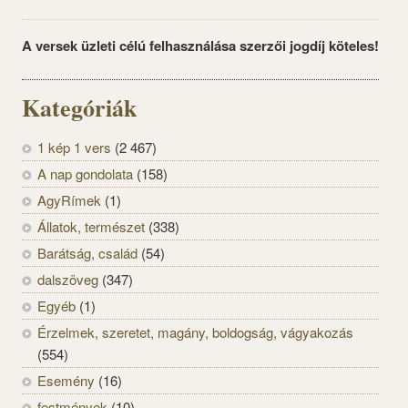
A versek üzleti célú felhasználása szerzői jogdíj köteles!
Kategóriák
1 kép 1 vers
(2 467)
A nap gondolata
(158)
AgyRímek
(1)
Állatok, természet
(338)
Barátság, család
(54)
dalszöveg
(347)
Egyéb
(1)
Érzelmek, szeretet, magány, boldogság, vágyakozás
(554)
Esemény
(16)
festmények
(10)