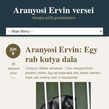
Aranyosi Ervin versei
Versbe szőtt gondolataim
Aranyosi Ervin: Egy
jún
8
rab kutya dala
By
Category:
Állatok, természet
Tags:
Aranyosi Ervin
,
Aranyosi
barátom
,
börtön
,
Egy rab kutya dala
,
élet
,
ember
,
Istenem
,
Ervin
kutya
,
rab
,
remény
,
vers
2 hozzászólás