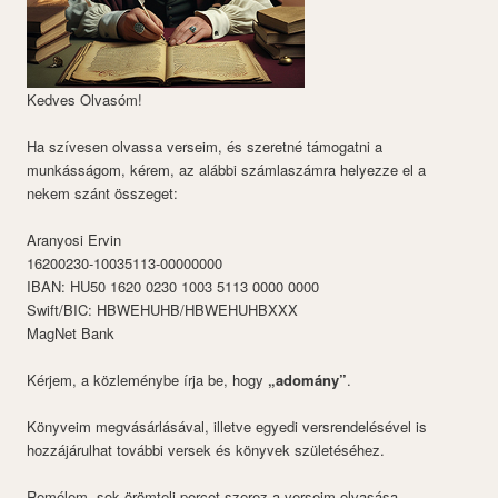
Kedves Olvasóm!
Ha szívesen olvassa verseim, és szeretné támogatni a
munkásságom, kérem, az alábbi számlaszámra helyezze el a
nekem szánt összeget:
Aranyosi Ervin
16200230-10035113-00000000
IBAN: HU50 1620 0230 1003 5113 0000 0000
Swift/BIC: HBWEHUHB/HBWEHUHBXXX
MagNet Bank
Kérjem, a közleménybe írja be, hogy
„adomány”
.
Könyveim megvásárlásával, illetve egyedi versrendelésével is
hozzájárulhat további versek és könyvek születéséhez.
Remélem, sok örömteli percet szerez a verseim olvasása.