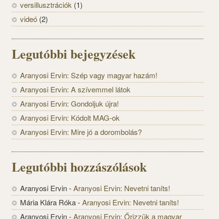
versillusztrációk
(1)
videó
(2)
Legutóbbi bejegyzések
Aranyosi Ervin: Szép vagy magyar hazám!
Aranyosi Ervin: A szívemmel látok
Aranyosi Ervin: Gondoljuk újra!
Aranyosi Ervin: Kódolt MAG-ok
Aranyosi Ervin: Mire jó a dorombolás?
Legutóbbi hozzászólások
Aranyosi Ervin
-
Aranyosi Ervin: Nevetni taníts!
Mária Klára Róka
-
Aranyosi Ervin: Nevetni taníts!
Aranyosi Ervin
-
Aranyosi Ervin: Őrizzük a magyar