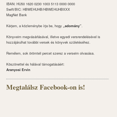
IBAN: HU50 1620 0230 1003 5113 0000 0000
Swift/BIC: HBWEHUHB/HBWEHUHBXXX
MagNet Bank
Kérjem, a közleménybe írja be, hogy
„adomány”
.
Könyveim megvásárlásával, illetve egyedi versrendelésével is
hozzájárulhat további versek és könyvek születéséhez.
Remélem, sok örömteli percet szerez a verseim olvasása.
Köszönettel és hálával támogatásáért:
Aranyosi Ervin
Megtalálsz Facebook-on is!