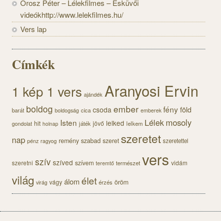
Orosz Péter – Lélekfilmes – Esküvői
videókhttp://www.lelekfilmes.hu/
Vers lap
Címkék
Aranyosi Ervin
1 kép 1 vers
ajándék
boldog
ember
fény
föld
csoda
barát
cica
boldogság
emberek
Lélek
mosoly
Isten
lelked
hit
jövő
gondolat
játék
lelkem
holnap
szeretet
nap
szabad
remény
szeret
pénz
szeretettel
ragyog
vers
szív
szíved
szeretni
szívem
vidám
természet
teremtő
világ
élet
álom
öröm
vágy
érzés
virág