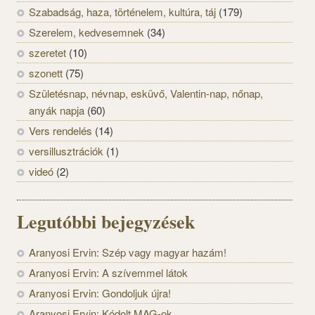
Szabadság, haza, történelem, kultúra, táj
(179)
Szerelem, kedvesemnek
(34)
szeretet
(10)
szonett
(75)
Születésnap, névnap, esküvő, Valentin-nap, nőnap,
anyák napja
(60)
Vers rendelés
(14)
versillusztrációk
(1)
videó
(2)
Legutóbbi bejegyzések
Aranyosi Ervin: Szép vagy magyar hazám!
Aranyosi Ervin: A szívemmel látok
Aranyosi Ervin: Gondoljuk újra!
Aranyosi Ervin: Kódolt MAG-ok