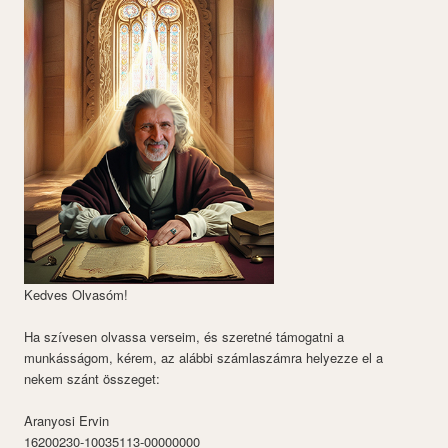
Kedves Olvasóm!
Ha szívesen olvassa verseim, és szeretné támogatni a
munkásságom, kérem, az alábbi számlaszámra helyezze el a
nekem szánt összeget:
Aranyosi Ervin
16200230-10035113-00000000