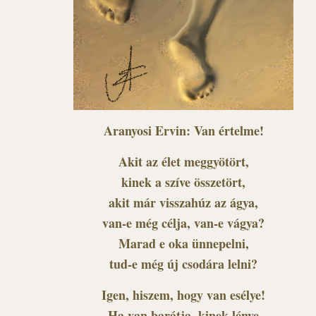
Aranyosi Ervin: Van értelme!
Akit az élet meggyötört,
kinek a szíve összetört,
akit már visszahúz az ágya,
van-e még célja, van-e vágya?
Marad e oka ünnepelni,
tud-e még új csodára lelni?
Igen, hiszem, hogy van esélye!
Ha van barátja, kinek lénye