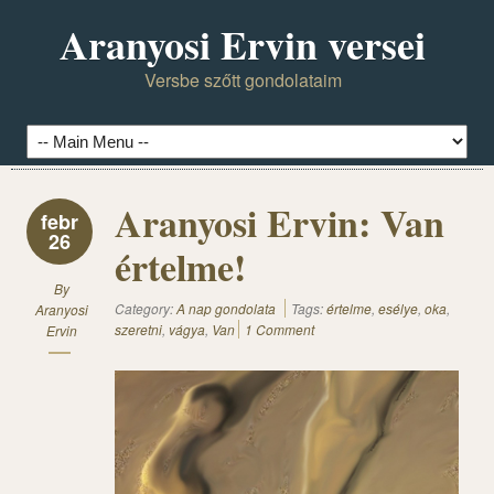
Aranyosi Ervin versei
Versbe szőtt gondolataim
Aranyosi Ervin: Van
febr
26
értelme!
By
Category:
A nap gondolata
Tags:
értelme
,
esélye
,
oka
,
Aranyosi
szeretni
,
vágya
,
Van
1 Comment
Ervin