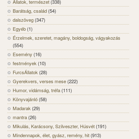
Állatok, természet
(338)
Barátság, család
(54)
dalszöveg
(347)
Egyéb
(1)
Érzelmek, szeretet, magány, boldogság, vágyakozás
(554)
Esemény
(16)
festmények
(10)
FurcsÁllatok
(28)
Gyerekvers, verses mese
(222)
Humor, vidámság, tréfa
(111)
Könyvajánló
(58)
Madarak
(29)
mantra
(26)
Mikulás, Karácsony, Szilveszter, Húsvét
(191)
Mindennapok, élet, gyász, remény, hit
(913)