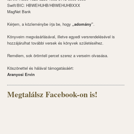
Swift/BIC: HBWEHUHB/HBWEHUHBXXX
MagNet Bank
Kérjem, a közleménybe írja be, hogy
„adomány”
.
Könyveim megvásárlásával, illetve egyedi versrendelésével is
hozzájárulhat további versek és könyvek születéséhez.
Remélem, sok örömteli percet szerez a verseim olvasása.
Köszönettel és hálával támogatásáért:
Aranyosi Ervin
Megtalálsz Facebook-on is!