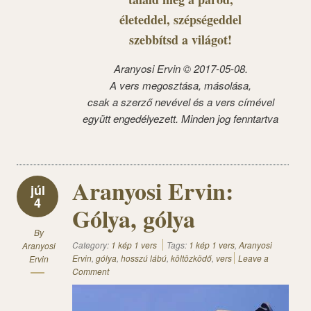
életeddel, szépségeddel
szebbítsd a világot!
Aranyosi Ervin © 2017-05-08.
A vers megosztása, másolása,
csak a szerző nevével és a vers címével
együtt engedélyezett. Minden jog fenntartva
Aranyosi Ervin:
júl
4
Gólya, gólya
By
Category:
1 kép 1 vers
Tags:
1 kép 1 vers
,
Aranyosi
Aranyosi
Ervin
,
gólya
,
hosszú lábú
,
költözködő
,
vers
Leave a
Ervin
Comment