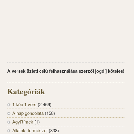
A versek üzleti célú felhasználása szerzői jogdíj köteles!
Kategóriák
1 kép 1 vers
(2 466)
A nap gondolata
(158)
AgyRímek
(1)
Állatok, természet
(338)