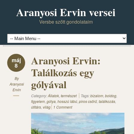
Aranyosi Ervin versei
Versbe szőtt gondolataim
Aranyosi Ervin:
máj
8
Találkozás egy
By
gólyával
Aranyosi
Ervin
Category:
Állatok, természet
Tags:
bizalom
,
boldog
,
figyelem
,
gólya
,
hosszú lábú
,
piros csőrű
,
találkozás
,
útitárs
,
világ
1 Comment