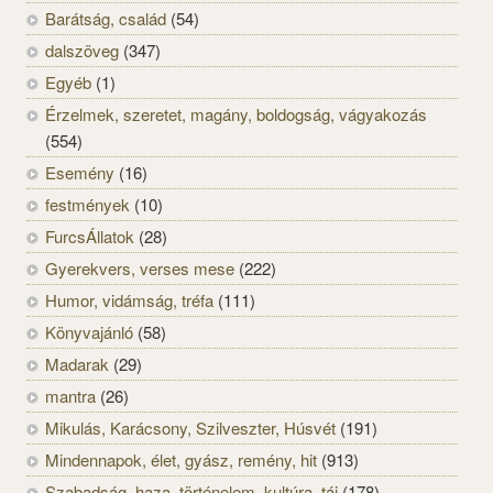
Barátság, család
(54)
dalszöveg
(347)
Egyéb
(1)
Érzelmek, szeretet, magány, boldogság, vágyakozás
(554)
Esemény
(16)
festmények
(10)
FurcsÁllatok
(28)
Gyerekvers, verses mese
(222)
Humor, vidámság, tréfa
(111)
Könyvajánló
(58)
Madarak
(29)
mantra
(26)
Mikulás, Karácsony, Szilveszter, Húsvét
(191)
Mindennapok, élet, gyász, remény, hit
(913)
Szabadság, haza, történelem, kultúra, táj
(178)