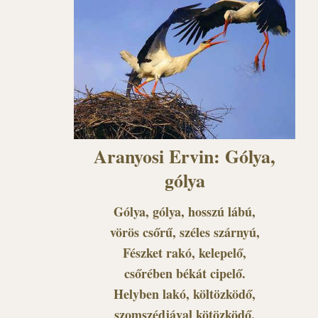
Aranyosi Ervin: Gólya,
gólya
Gólya, gólya, hosszú lábú,
vörös csőrű, széles szárnyú,
Fészket rakó, kelepelő,
csőrében békát cipelő.
Helyben lakó, költözködő,
szomszédjával kötözködő,