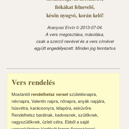
fiókákat felnevelő,
későn nyugvó, korán kelő!
Aranyosi Ervin © 2013-07-04.
A vers megosztása, másolása,
csak a szerző nevével és a vers címével
együtt engedélyezett. Minden jog fenntartva
Vers rendelés
Mostantól
rendelhetsz verset
születésnapra,
névnapra, Valentin napra, nőnapra, anyák napjára,
húsvétra, karácsonyra, télapóra, esküvőre.
Rendelhetsz barátnak, kedvesnek, szülőknek,
nagyszülőknek, üzleti célra. Ebből a saját
verseskötetem kiadását fogom finanszírozni.