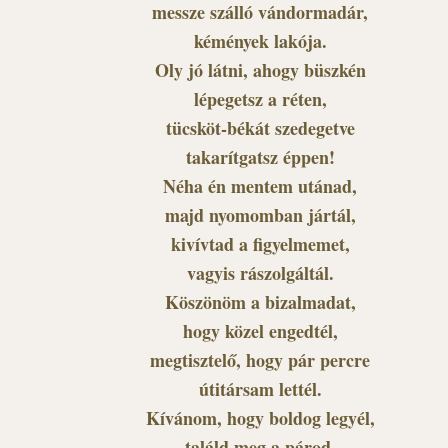
messze szálló vándormadár,
kémények lakója.
Oly jó látni, ahogy büszkén
lépegetsz a réten,
tücsköt-békát szedegetve
takarítgatsz éppen!
Néha én mentem utánad,
majd nyomomban jártál,
kivívtad a figyelmemet,
vagyis rászolgáltál.
Köszönöm a bizalmadat,
hogy közel engedtél,
megtisztelő, hogy pár percre
útitársam lettél.
Kívánom, hogy boldog legyél,
találd meg a párod,