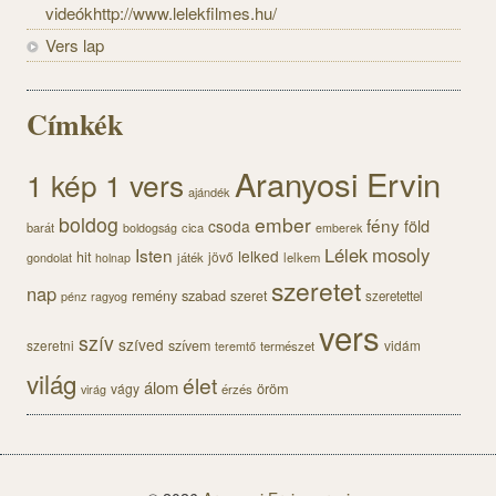
videókhttp://www.lelekfilmes.hu/
Vers lap
Címkék
Aranyosi Ervin
1 kép 1 vers
ajándék
boldog
ember
fény
föld
csoda
barát
cica
boldogság
emberek
Lélek
mosoly
Isten
lelked
hit
jövő
gondolat
játék
lelkem
holnap
szeretet
nap
szabad
remény
szeret
szeretettel
pénz
ragyog
vers
szív
szíved
szeretni
szívem
vidám
természet
teremtő
világ
élet
álom
öröm
vágy
érzés
virág