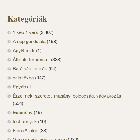
Kategóriák
1 kép 1 vers
(2 467)
A nap gondolata
(158)
AgyRímek
(1)
Állatok, természet
(338)
Barátság, család
(54)
dalszöveg
(347)
Egyéb
(1)
Érzelmek, szeretet, magány, boldogság, vágyakozás
(554)
Esemény
(16)
festmények
(10)
FurcsÁllatok
(28)
Gyerekvers, verses mese
(222)