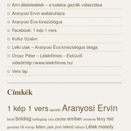
Ami állateledelek – a tudatos gazdik választása
Aranyosi Ervin webáruháza
Aranyosi Éva kineziológus
Facebook: 1 kép 1 vers
Kultur Szalon
Lelki utak – Aranyosi Éva kineziológus blogja
Orosz Péter – Lélekfilmes – Esküvői
videókhttp://www.lelekfilmes.hu/
Vers lap
Címkék
Aranyosi Ervin
1 kép 1 vers
ajándék
boldog
ember
fény
föld
csoda
barát
cica
boldogság
emberek
Lélek
mosoly
Isten
lelked
hit
jövő
gondolat
játék
lelkem
holnap