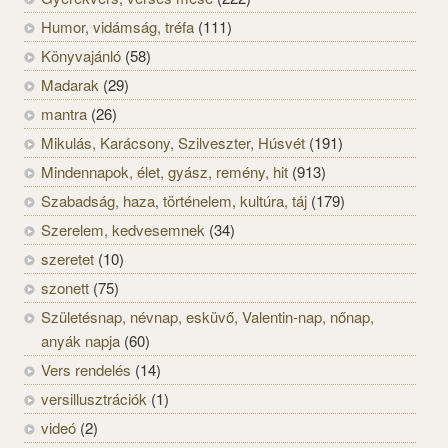
Humor, vidámság, tréfa
(111)
Könyvajánló
(58)
Madarak
(29)
mantra
(26)
Mikulás, Karácsony, Szilveszter, Húsvét
(191)
Mindennapok, élet, gyász, remény, hit
(913)
Szabadság, haza, történelem, kultúra, táj
(179)
Szerelem, kedvesemnek
(34)
szeretet
(10)
szonett
(75)
Születésnap, névnap, esküvő, Valentin-nap, nőnap,
anyák napja
(60)
Vers rendelés
(14)
versillusztrációk
(1)
videó
(2)