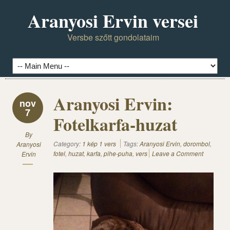
Aranyosi Ervin versei
Versbe szőtt gondolataim
Aranyosi Ervin:
nov
7
Fotelkarfa-huzat
By
Category:
1 kép 1 vers
Tags:
Aranyosi Ervin
,
dorombol
,
Aranyosi
fotel
,
huzat
,
karfa
,
pihe-puha
,
vers
Leave a Comment
Ervin