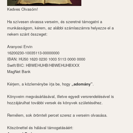
Kedves Olvasóm!
Ha szívesen olvassa verseim, és szeretné támogatni a
munkásságom, kérem, az alábbi számlaszámra helyezze el a
nekem szánt összeget:
Aranyosi Ervin
16200230-10035113-00000000
IBAN: HU50 1620 0230 1003 5113 0000 0000
Swift/BIC: HBWEHUHB/HBWEHUHBXXX
MagNet Bank
Kérjem, a közleménybe írja be, hogy
„adomány”
.
Könyveim megvásárlásával, illetve egyedi versrendelésével is
hozzájárulhat további versek és könyvek születéséhez.
Remélem, sok örömteli percet szerez a verseim olvasása.
Köszönettel és hálával támogatásáért: