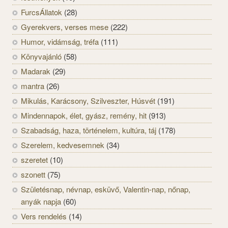
FurcsÁllatok
(28)
Gyerekvers, verses mese
(222)
Humor, vidámság, tréfa
(111)
Könyvajánló
(58)
Madarak
(29)
mantra
(26)
Mikulás, Karácsony, Szilveszter, Húsvét
(191)
Mindennapok, élet, gyász, remény, hit
(913)
Szabadság, haza, történelem, kultúra, táj
(178)
Szerelem, kedvesemnek
(34)
szeretet
(10)
szonett
(75)
Születésnap, névnap, esküvő, Valentin-nap, nőnap,
anyák napja
(60)
Vers rendelés
(14)