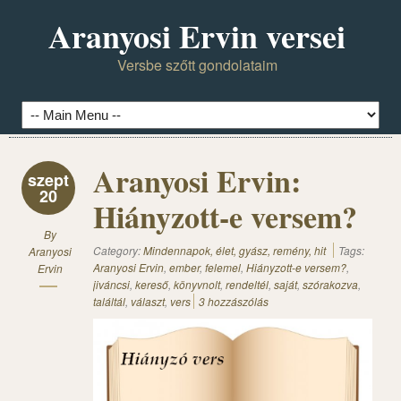
Aranyosi Ervin versei
Versbe szőtt gondolataim
Aranyosi Ervin:
szept
20
Hiányzott-e versem?
By
Category:
Mindennapok, élet, gyász, remény, hit
Tags:
Aranyosi
Aranyosi Ervin
,
ember
,
felemel
,
Hiányzott-e versem?
,
Ervin
jiváncsi
,
kereső
,
könyvnolt
,
rendeltél
,
saját
,
szórakozva
,
találtál
,
választ
,
vers
3 hozzászólás