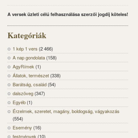
A versek üzleti célú felhasználása szerzői jogdíj köteles!
Kategóriák
1 kép 1 vers
(2 466)
A nap gondolata
(158)
AgyRímek
(1)
Állatok, természet
(338)
Barátság, család
(54)
dalszöveg
(347)
Egyéb
(1)
Érzelmek, szeretet, magány, boldogság, vágyakozás
(554)
Esemény
(16)
festmények
(10)