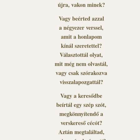
újra, vakon minek?
Vagy beérted azzal
a négyezer verssel,
amit a honlapom
kínál szeretettel?
Választottál olyat,
mit még nem olvastál,
vagy csak szórakozva
visszalapozgattál?
Vagy a keresődbe
beírtál egy szép szót,
megkönnyítendő a
verskereső cécót?
Aztán megtaláltad,