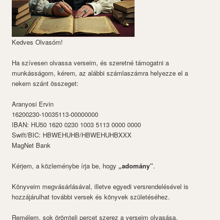
Kedves Olvasóm!
Ha szívesen olvassa verseim, és szeretné támogatni a
munkásságom, kérem, az alábbi számlaszámra helyezze el a
nekem szánt összeget:
Aranyosi Ervin
16200230-10035113-00000000
IBAN: HU50 1620 0230 1003 5113 0000 0000
Swift/BIC: HBWEHUHB/HBWEHUHBXXX
MagNet Bank
Kérjem, a közleménybe írja be, hogy
„adomány”
.
Könyveim megvásárlásával, illetve egyedi versrendelésével is
hozzájárulhat további versek és könyvek születéséhez.
Remélem, sok örömteli percet szerez a verseim olvasása.