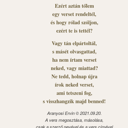
Ezért aztán tőlem
egy verset rendeltél,
és hogy rólad szóljon,
ezért te is tettél?
Vagy tán elpártoltál,
s másét olvasgattad,
ha nem írtam verset
neked, vagy miattad?
Ne tedd, holnap újra
írok neked verset,
ami tetszeni fog,
s visszhangzik majd benned!
Aranyosi Ervin © 2021.09.20.
A vers megosztása, másolása,
csak a szerző nevével és a vers címével