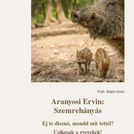
Fotó: Ádám Korinna
Aranyosi Ervin:
Szemrehányás
Ej te disznó, mondd mit tettél?
Csíkosak a gyerekek!