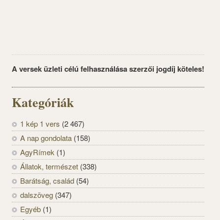
A versek üzleti célú felhasználása szerzői jogdíj köteles!
Kategóriák
1 kép 1 vers
(2 467)
A nap gondolata
(158)
AgyRímek
(1)
Állatok, természet
(338)
Barátság, család
(54)
dalszöveg
(347)
Egyéb
(1)