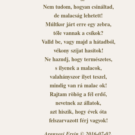
Nem tudom, hogyan csináltad,
de malacság lehetett!
Múltkor járt erre egy zebra,
tőle vannak a csíkok?
Valld be, vagy majd a hátadból,
vékony szíjat hasítok!
Ne hazudj, hogy természetes,
s ilyenek a malacok,
valahányszor ilyet teszel,
mindig van rá malac ok!
Rajtam röhög a fél erdő,
nevetnek az állatok,
azt hiszik, hogy évek óta
felszarvazott férj vagyok!
Aranyosi Ervin © 2016-07-02.