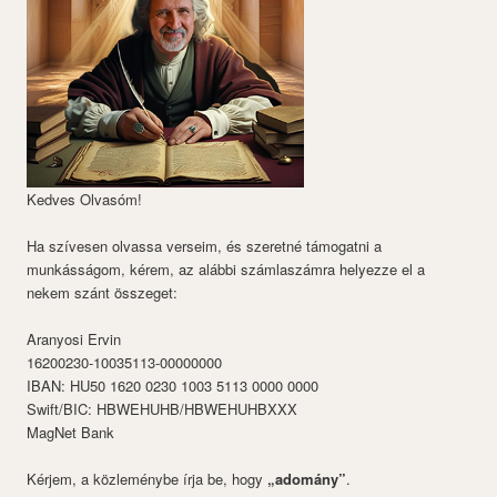
Kedves Olvasóm!
Ha szívesen olvassa verseim, és szeretné támogatni a
munkásságom, kérem, az alábbi számlaszámra helyezze el a
nekem szánt összeget:
Aranyosi Ervin
16200230-10035113-00000000
IBAN: HU50 1620 0230 1003 5113 0000 0000
Swift/BIC: HBWEHUHB/HBWEHUHBXXX
MagNet Bank
Kérjem, a közleménybe írja be, hogy
„adomány”
.