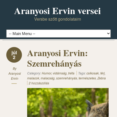
Aranyosi Ervin versei
Versbe szőtt gondolataim
Aranyosi Ervin:
júl
2
Szemrehányás
By
Category:
Humor, vidámság, tréfa
Tags:
csíkosak
,
férj
,
Aranyosi
malacok
,
malacság
,
szemrehányás
,
természetes
,
Zebra
Ervin
2 hozzászólás