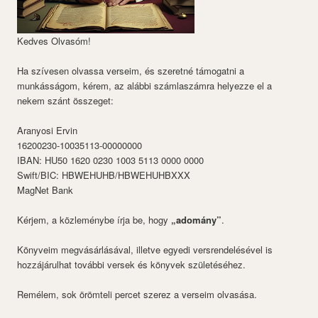
Kedves Olvasóm!
Ha szívesen olvassa verseim, és szeretné támogatni a
munkásságom, kérem, az alábbi számlaszámra helyezze el a
nekem szánt összeget:
Aranyosi Ervin
16200230-10035113-00000000
IBAN: HU50 1620 0230 1003 5113 0000 0000
Swift/BIC: HBWEHUHB/HBWEHUHBXXX
MagNet Bank
Kérjem, a közleménybe írja be, hogy
„adomány”
.
Könyveim megvásárlásával, illetve egyedi versrendelésével is
hozzájárulhat további versek és könyvek születéséhez.
Remélem, sok örömteli percet szerez a verseim olvasása.