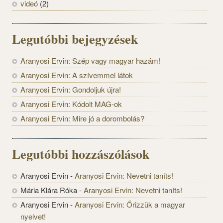
videó
(2)
Legutóbbi bejegyzések
Aranyosi Ervin: Szép vagy magyar hazám!
Aranyosi Ervin: A szívemmel látok
Aranyosi Ervin: Gondoljuk újra!
Aranyosi Ervin: Kódolt MAG-ok
Aranyosi Ervin: Mire jó a dorombolás?
Legutóbbi hozzászólások
Aranyosi Ervin
-
Aranyosi Ervin: Nevetni taníts!
Mária Klára Róka
-
Aranyosi Ervin: Nevetni taníts!
Aranyosi Ervin
-
Aranyosi Ervin: Őrizzük a magyar
nyelvet!