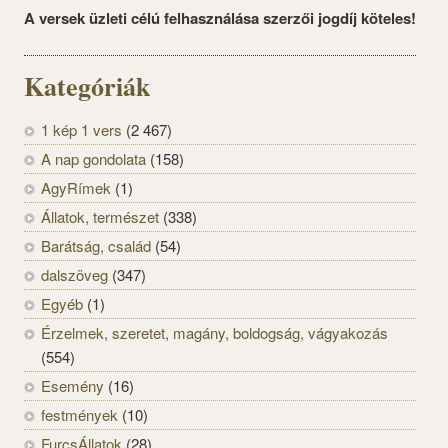
A versek üzleti célú felhasználása szerzői jogdíj köteles!
Kategóriák
1 kép 1 vers
(2 467)
A nap gondolata
(158)
AgyRímek
(1)
Állatok, természet
(338)
Barátság, család
(54)
dalszöveg
(347)
Egyéb
(1)
Érzelmek, szeretet, magány, boldogság, vágyakozás
(554)
Esemény
(16)
festmények
(10)
FurcsÁllatok
(28)