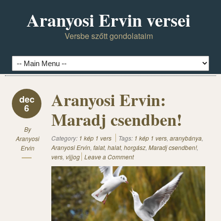
Aranyosi Ervin versei
Versbe szőtt gondolataim
Aranyosi Ervin:
dec
6
Maradj csendben!
By
Category:
1 kép 1 vers
Tags:
1 kép 1 vers
,
aranybánya
,
Aranyosi
Aranyosi Ervin
,
falat
,
halat
,
horgász
,
Maradj csendben!
,
Ervin
vers
,
vijjog
Leave a Comment