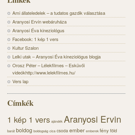
Ami állateledelek – a tudatos gazdik választása
Aranyosi Ervin webáruháza
Aranyosi Éva kineziológus
Facebook: 1 kép 1 vers
Kultur Szalon
Lelki utak – Aranyosi Éva kineziológus blogja
Orosz Péter – Lélekfilmes – Esküvői
videókhttp://www.lelekfilmes.hu/
Vers lap
Címkék
Aranyosi Ervin
1 kép 1 vers
ajándék
boldog
ember
fény
föld
csoda
barát
cica
boldogság
emberek