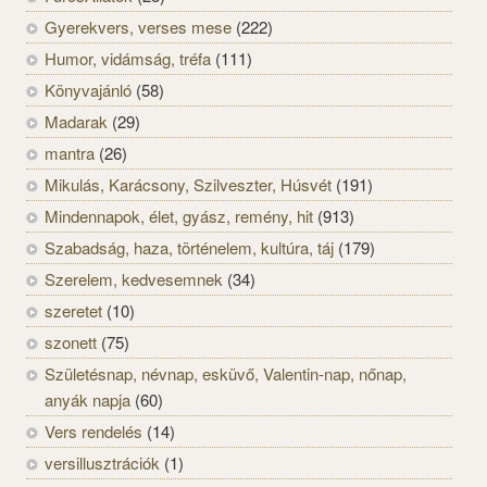
Gyerekvers, verses mese
(222)
Humor, vidámság, tréfa
(111)
Könyvajánló
(58)
Madarak
(29)
mantra
(26)
Mikulás, Karácsony, Szilveszter, Húsvét
(191)
Mindennapok, élet, gyász, remény, hit
(913)
Szabadság, haza, történelem, kultúra, táj
(179)
Szerelem, kedvesemnek
(34)
szeretet
(10)
szonett
(75)
Születésnap, névnap, esküvő, Valentin-nap, nőnap,
anyák napja
(60)
Vers rendelés
(14)
versillusztrációk
(1)